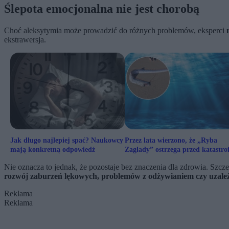
Ślepota emocjonalna nie jest chorobą
Choć aleksytymia może prowadzić do różnych problemów, eksperci
ekstrawersja.
Jak długo najlepiej spać? Naukowcy
Przez lata wierzono, że „Ryba
mają konkretną odpowiedź
Zagłady” ostrzega przed katastro
Naukowcy sprawdzili fakty
Nie oznacza to jednak, że pozostaje bez znaczenia dla zdrowia. Szcz
rozwój zaburzeń lękowych, problemów z odżywianiem czy uzale
Reklama
Reklama