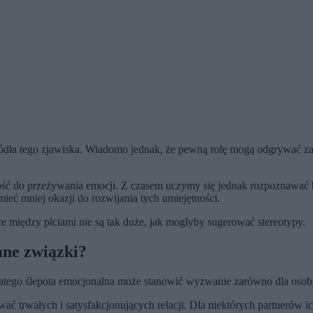
ródła tego zjawiska. Wiadomo jednak, że pewną rolę mogą odgrywać 
 do przeżywania emocji. Z czasem uczymy się jednak rozpoznawać bard
eć mniej okazji do rozwijania tych umiejętności.
e między płciami nie są tak duże, jak mogłyby sugerować stereotypy.
ane związki?
latego ślepota emocjonalna może stanowić wyzwanie zarówno dla osoby ni
wać trwałych i satysfakcjonujących relacji. Dla niektórych partnerów 