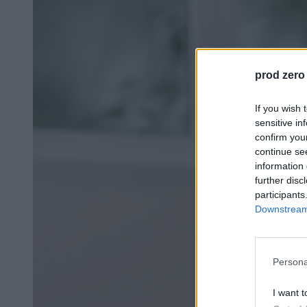
prod zero
If you wish 
sensitive in
confirm you
continue se
information 
further disc
participants
Downstream 
Persona
I want t