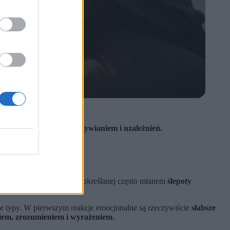
owych, problemów z odżywianiem i uzależnień.
ywanie.
ierać postać
aleksytymii
, określanej często mianem
ślepoty
 kto jej doświadcza
.
wne typy. W pierwszym reakcje emocjonalne są rzeczywiście
słabsze
iem, zrozumieniem i wyrażeniem
.