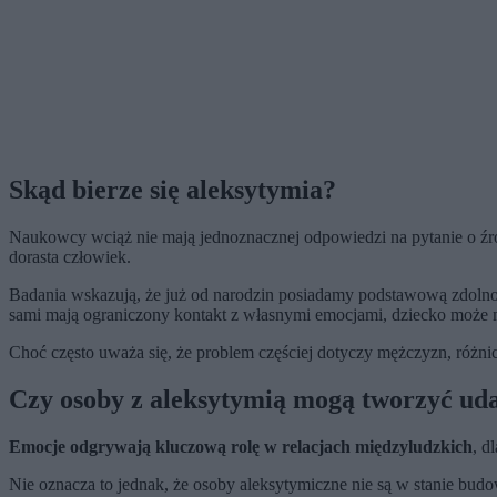
Skąd bierze się aleksytymia?
Naukowcy wciąż nie mają jednoznacznej odpowiedzi na pytanie o ź
dorasta człowiek.
Badania wskazują, że już od narodzin posiadamy podstawową zdolność
sami mają ograniczony kontakt z własnymi emocjami, dziecko może mi
Choć często uważa się, że problem częściej dotyczy mężczyzn, różnic
Czy osoby z aleksytymią mogą tworzyć ud
Emocje odgrywają kluczową rolę w relacjach międzyludzkich
, d
Nie oznacza to jednak, że osoby aleksytymiczne nie są w stanie budo