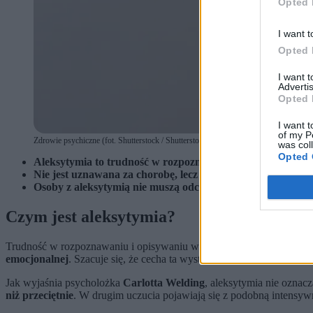
Opted 
I want t
Opted 
I want 
Advertis
Opted 
I want t
of my P
Zdrowie psychiczne (fot. Shutterstock / Shutterstock)
was col
Opted 
Aleksytymia to trudność w rozpoznawaniu i opisywaniu włas
Nie jest uznawana za chorobę, lecz za cechę występującą
Osoby z aleksytymią nie muszą odczuwać mniej emocji. Czę
Czym jest aleksytymia?
Trudność w rozpoznawaniu i opisywaniu własnych uczuć to problem, 
emocjonalnej
. Szacuje się, że cecha ta występuje u około
10 proc. p
Jak wyjaśnia psycholożka
Carlotta Welding
, aleksytymia nie oznac
niż przeciętnie
. W drugim uczucia pojawiają się z podobną intensywn