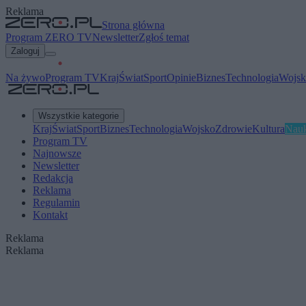
Reklama
Strona główna
Program ZERO TV
Newsletter
Zgłoś temat
Zaloguj
Na żywo
Program TV
Kraj
Świat
Sport
Opinie
Biznes
Technologia
Wojsk
Wszystkie kategorie
Kraj
Świat
Sport
Biznes
Technologia
Wojsko
Zdrowie
Kultura
Nau
Program TV
Najnowsze
Newsletter
Redakcja
Reklama
Regulamin
Kontakt
Reklama
Reklama