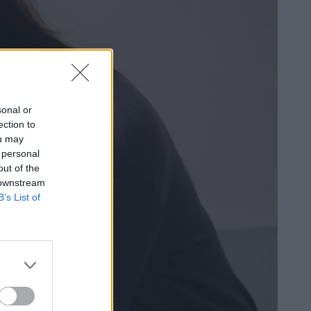
sonal or
ection to
ou may
 personal
out of the
 downstream
B’s List of