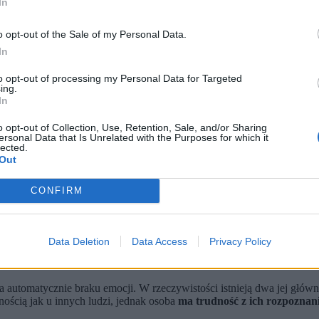
In
o opt-out of the Sale of my Personal Data.
In
to opt-out of processing my Personal Data for Targeted
ing.
In
o opt-out of Collection, Use, Retention, Sale, and/or Sharing
ersonal Data that Is Unrelated with the Purposes for which it
lected.
Out
nych emocji. Szacuje się, że dotyczy około 10 proc. populacji.
 na pewnym spektrum. Może jednak zwiększać ryzyko zaburzeń lęk
sto problemem jest ich zrozumienie i wyrażenie, a nie samo przeż
CONFIRM
Data Deletion
Data Access
Privacy Policy
z którym zmaga się wiele osób. W skrajniejszej formie może on przyb
opulacji
, co oznacza, że większość z nas
prawdopodobnie zna kogoś,
za automatycznie braku emocji. W rzeczywistości istnieją dwa jej głó
ością jak u innych ludzi, jednak osoba
ma trudność z ich rozpoznan