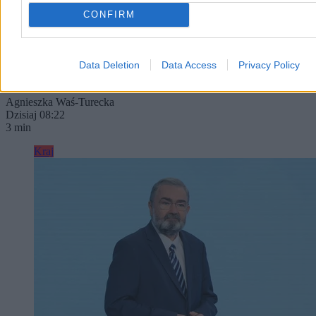
krótkotrwały, gorący epizod z temperaturami przekraczającymi 30
CONFIRM
st. C, to już od wtorku czeka nas wyraźne ochłodzenie. Sytuacja
ponownie zmieni się w weekend, gdy do Polski wróci afrykański
upał. Słupki rtęci mogą pokazać aż 36 kresek.
Data Deletion
Data Access
Privacy Policy
Agnieszka Waś-Turecka
Dzisiaj 08:22
3 min
Kraj