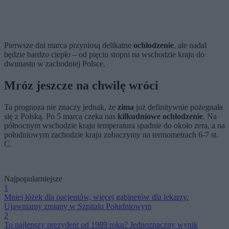
Pierwsze dni marca przyniosą delikatne
ochłodzenie
, ale nadal
będzie bardzo ciepło – od pięciu stopni na wschodzie kraju do
dwunastu w zachodniej Polsce.
Mróz jeszcze na chwilę wróci
Ta prognoza nie znaczy jednak, że
zima
już definitywnie pożegnała
się z Polską. Po 5 marca czeka nas
kilkudniowe ochłodzenie
. Na
północnym wschodzie kraju temperatura spadnie do około zera, a na
południowym zachodzie kraju zobaczymy na termometrach 6-7 st.
C.
Najpopularniejsze
1
Mniej łóżek dla pacjentów, więcej gabinetów dla lekarzy.
Ujawniamy zmiany w Szpitalu Południowym
2
To najlepszy prezydent od 1989 roku? Jednoznaczny wynik