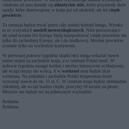
ciśnienia od razu dostały się
atlantyckie niże
, które przyniosły duże
opady, które obserwujemy w kraju już od niedzieli, ale też
ciepłe
powietrze
.
Ta sytuacja będzie trwać przez cały ostatni tydzień lutego. Wynika
to ze wszystkich
modeli meteorologicznych
. Niże przesuwające
się znad oceanu Do Europy będą transportować ciepłe powietrze nie
tylko do zachodniej Europy, ale i do środkowej. Mroźne powietrze
zostanie tylko na wschodzie kontynentu.
W pierwszej połowie tygodnia słupki rtęci mogą wskazać nawet
osiem stopni na zachodzie kraju, a w centrum Polski sześć. W
połowie tygodnia nastąpi krótkie i niezbyt intensywne ochłodzenie,
ale wciąż mrozy nie wrócą. A w
weekend
aura będzie iście
wiosenna. Na południu i zachodzie Polski temperatura może
wzrosnąć nawet do ok. 15 st. C. W centrum kraju będzie minimalnie
chłodniej, ale wciąż bardzo ciepło, powyżej 10 kresek na plusie.
Mrozów nie będzie też na północnym wschodzie.
Reklama
Reklama