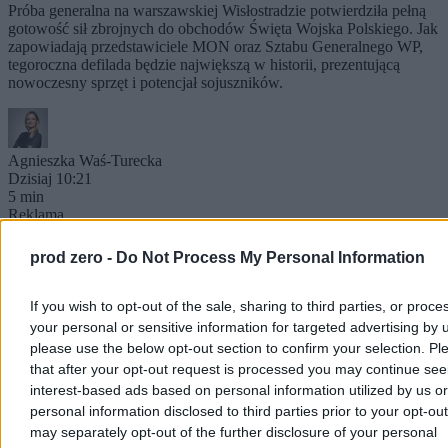
Próba generalna na warszawskiej Wisłostradzie potwierdziła pełną
gotowość sił zbrojnych do obchodów Święta Wojska Polskiego. Jak
zapowiadają przedstawiciele MON oraz Sztabu Generalnego WP,
tegoroczna defilada będzie największą w historii, prezentującą
nowoczesny sprzęt i potencjał sojuszników.
Agnieszka Waś-Turecka
Dzisiaj 10:21
5 min
Reklama
Reklama
prod zero -
Do Not Process My Personal Information
If you wish to opt-out of the sale, sharing to third parties, or proce
your personal or sensitive information for targeted advertising by 
please use the below opt-out section to confirm your selection. Pl
that after your opt-out request is processed you may continue see
interest-based ads based on personal information utilized by us or
personal information disclosed to third parties prior to your opt-ou
may separately opt-out of the further disclosure of your personal