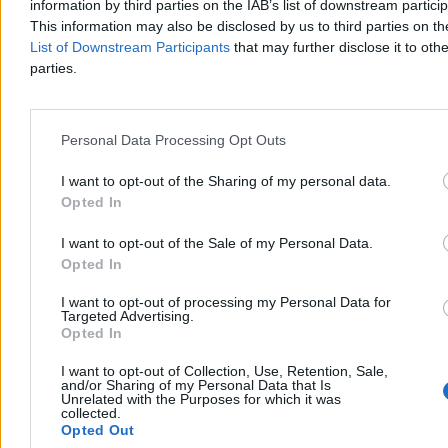
information by third parties on the IAB’s list of downstream partici
This information may also be disclosed by us to third parties on t
List of Downstream Participants
that may further disclose it to othe
Kraj
parties.
Personal Data Processing Opt Outs
I want to opt-out of the Sharing of my personal data.
Opted In
I want to opt-out of the Sale of my Personal Data.
Opted In
I want to opt-out of processing my Personal Data for
Targeted Advertising.
Opted In
Nadchodzi pogodowy rollercoaster. Na
I want to opt-out of Collection, Use, Retention, Sale,
and/or Sharing of my Personal Data that Is
termometrach znów będzie 36 stopni
Unrelated with the Purposes for which it was
collected.
Najbliższe dni w pogodzie upłyną pod znakiem wyrazistych zmian i
Opted Out
sporych wahań temperatury. Choć początek tygodnia przyniesie