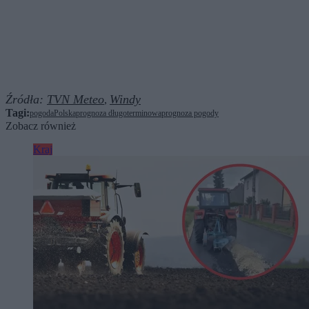
Źródła:
TVN Meteo
Windy
,
Tagi:
pogoda
Polska
prognoza długoterminowa
prognoza pogody
Zobacz również
Kraj