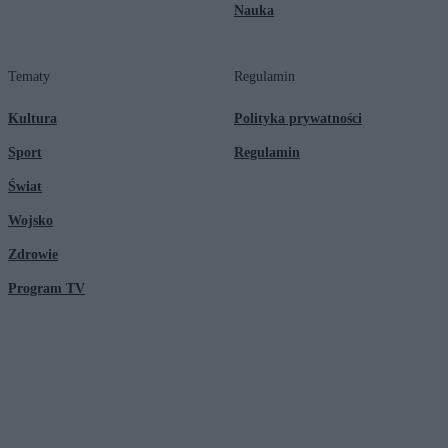
Nauka
Tematy
Regulamin
Kultura
Polityka prywatności
Sport
Regulamin
Świat
Wojsko
Zdrowie
Program TV
© 2026 Kanał Zero Spółka Akcyjna