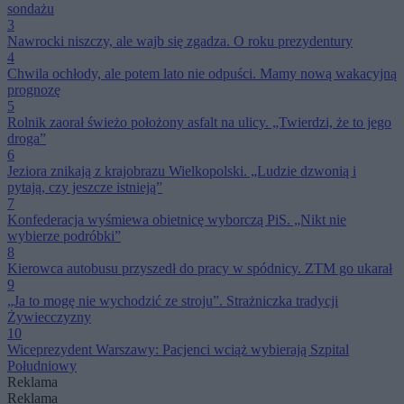
sondażu
3
Nawrocki niszczy, ale wajb się zgadza. O roku prezydentury
4
Chwila ochłody, ale potem lato nie odpuści. Mamy nową wakacyjną
prognozę
5
Rolnik zaorał świeżo położony asfalt na ulicy. „Twierdzi, że to jego
droga”
6
Jeziora znikają z krajobrazu Wielkopolski. „Ludzie dzwonią i
pytają, czy jeszcze istnieją”
7
Konfederacja wyśmiewa obietnicę wyborczą PiS. „Nikt nie
wybierze podróbki”
8
Kierowca autobusu przyszedł do pracy w spódnicy. ZTM go ukarał
9
„Ja to mogę nie wychodzić ze stroju”. Strażniczka tradycji
Żywiecczyzny
10
Wiceprezydent Warszawy: Pacjenci wciąż wybierają Szpital
Południowy
Reklama
Reklama