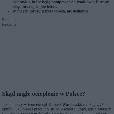
Atlantyku, które będą pompować do środkowej Europy
wilgotne, ciepłe powietrze.
W marcu mrozy jeszcze wrócą, ale delikatne.
Reklama
Reklama
Skąd nagłe ocieplenie w Polsce?
Jak tłumaczy w tvnmeteo.pl
Tomasz Wasilewski
, mroźny wyż
opuścił już Polskę i przesunął się na wschód Europy, gdzie zabrał ze
sobą zimne powietrze. W miejsce wycofanego układu wysokiego