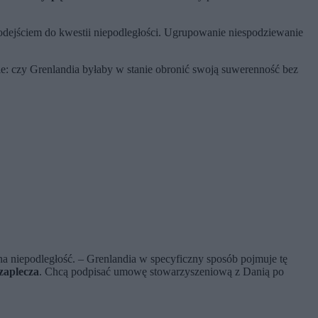
podejściem do kwestii niepodległości. Ugrupowanie niespodziewanie
nie: czy Grenlandia byłaby w stanie obronić swoją suwerenność bez
lna niepodległość. – Grenlandia w specyficzny sposób pojmuje tę
zaplecza
. Chcą podpisać umowę stowarzyszeniową z Danią po