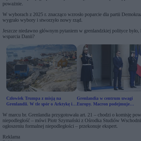
poważnie.
W wyborach z 2025 r. znacząco wzrosło poparcie dla partii Demokraa
wygrało wybory i stworzyło nowy rząd.
Jeszcze niedawno głównym pytaniem w grenlandzkiej polityce było, ki
wsparcia Danii?
Człowiek Trumpa z misją na
Grenlandia w centrum uwagi
Grenlandii. W tle spór o Arktykę i
Europy. Macron podejmuje
amerykańskie ambicje
kluczowe rozmowy
W marcu br. Grenlandia przygotowała art. 21 – chodzi o komisję powo
niepodległość – mówi Piotr Szymański z Ośrodka Studiów Wschodn
ogłoszeniu formalnej niepodległości – przekonuje ekspert.
Reklama