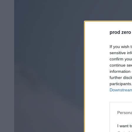
prod zero
If you wish 
sensitive in
confirm you
continue se
information 
further disc
participants
Downstream 
Persona
I want t