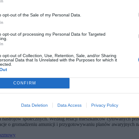
In
o opt-out of the Sale of my Personal Data.
In
to opt-out of processing my Personal Data for Targeted
ing.
In
o opt-out of Collection, Use, Retention, Sale, and/or Sharing
ersonal Data that Is Unrelated with the Purposes for which it
lected.
Out
CONFIRM
ły, że wielu Grenlandczyków zaczęło postrzegać USA jako zagroż
mówi Zero.pl Piotr Szymański z Ośrodka Studiów Wschodnich.
 Lynge, uważa dziś, że Dania i Europa są najlepszą ochroną prz
Data Deletion
Data Access
Privacy Policy
w czasie.
a nastrojów społecznych. Według relacji mieszkańców cytowanych prz
macje o gromadzeniu amunicji i przygotowywaniu planów awaryjnych 
rozmowy