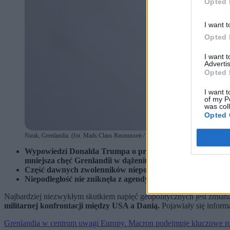
Opted 
I want t
Opted 
I want 
Advertis
Opted 
I want t
of my P
was col
Opted 
Nuuk, Grenlandia. (fot. Mads Claus Rasmussen / PAP)
Wypowiedzi Donalda Trumpa o przejęciu Grenlandii sprawi
mniejsza chęć Grenlandii w dążeniu do niepodległości – 
Część dawnych zwolenników niepodległości, w tym Aqqaluk
Niepodległość nie zniknęła z agendy, ale została odsunięta 
Najbardziej niezwykłym skutkiem napięć geopolitycznych jest zmian
militarnej konfrontacji między USA a Danią.
Pojawiały się infor
Grenlandia w centrum uwagi Europy. Macron podejmuje kluczowe 