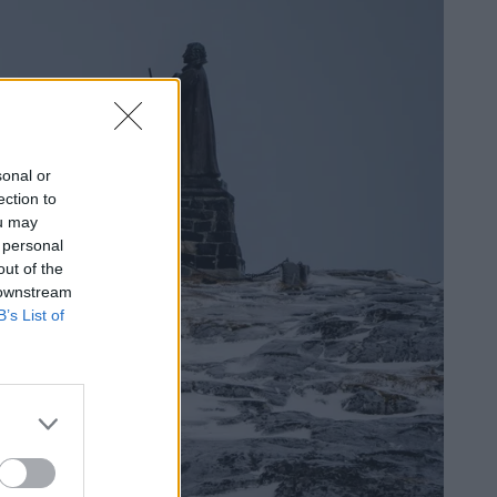
sonal or
ection to
ou may
 personal
out of the
 downstream
B’s List of