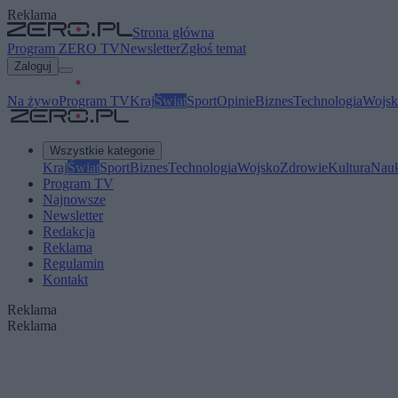
Reklama
Strona główna
Program ZERO TV
Newsletter
Zgłoś temat
Zaloguj
Na żywo
Program TV
Kraj
Świat
Sport
Opinie
Biznes
Technologia
Wojsk
Wszystkie kategorie
Kraj
Świat
Sport
Biznes
Technologia
Wojsko
Zdrowie
Kultura
Nau
Program TV
Najnowsze
Newsletter
Redakcja
Reklama
Regulamin
Kontakt
Reklama
Reklama