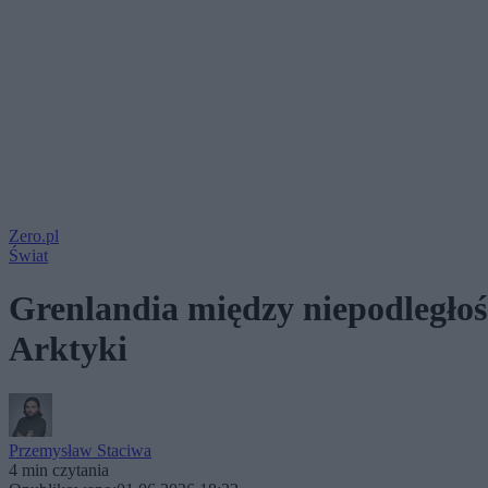
Zero.pl
Świat
Grenlandia między niepodległoś
Arktyki
Przemysław Staciwa
4 min czytania