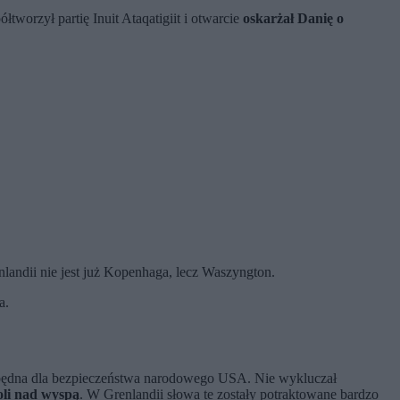
worzył partię Inuit Ataqatigiit i otwarcie
oskarżał Danię o
landii nie jest już Kopenhaga, lecz Waszyngton.
a.
ezbędna dla bezpieczeństwa narodowego USA. Nie wykluczał
oli nad wyspą
. W Grenlandii słowa te zostały potraktowane bardzo