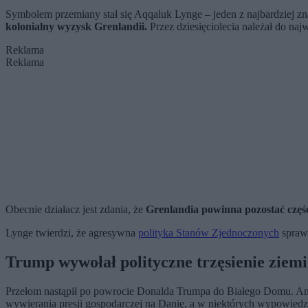
Symbolem przemiany stał się Aqqaluk Lynge – jeden z najbardziej zna
kolonialny wyzysk Grenlandii.
Przez dziesięciolecia należał do na
Reklama
Reklama
Obecnie działacz jest zdania, że
Grenlandia powinna pozostać częśc
Lynge twierdzi, że agresywna
polityka Stanów Zjednoczonych
sprawi
Trump wywołał polityczne trzęsienie ziemi
Przełom nastąpił po powrocie Donalda Trumpa do Białego Domu. Ame
wywierania presji gospodarczej na Danię, a w niektórych wypowied