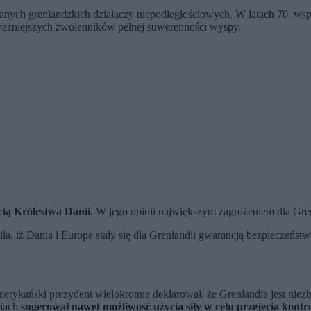
nych grenlandzkich działaczy niepodległościowych. W latach 70. współt
jważniejszych zwolenników pełnej suwerenności wyspy.
ią Królestwa Danii.
W jego opinii największym zagrożeniem dla Gren
ła, iż Dania i Europa stały się dla Grenlandii gwarancją bezpieczeństw
rykański prezydent wielokrotnie deklarował, że Grenlandia jest ni
ziach
sugerował nawet możliwość użycia siły w celu przejęcia kontr