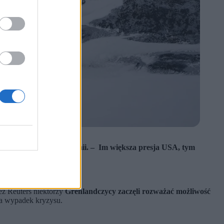
enie dla swojej autonomii. – Im większa presja USA, tym
ed amerykańską presją.
ez Reuters niektórzy
Grenlandczycy zaczęli rozważać możliwość
na wypadek kryzysu.