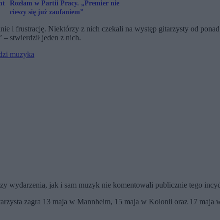
nt
Rozłam w Partii Pracy. „Premier nie
cieszy się już zaufaniem”
e i frustrację. Niektórzy z nich czekali na występ gitarzysty od pon
– stwierdził jeden z nich.
odzi muzyka
zy wydarzenia, jak i sam muzyk nie komentowali publicznie tego incy
tarzysta zagra 13 maja w Mannheim, 15 maja w Kolonii oraz 17 maja 