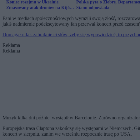
Koniec rozejmu w Ukrainie.
Polska pyta o Ziobrę. Departame
Zmasowany atak dronów na Kijów i
Stanu odpowiada
inne miasta
Fani w mediach społecznościowych wyrazili swoją złość, rozczarowani
jakiś nadmiernie podekscytowany fan przerwał koncert przed czasem” 
Domagała: Jak zabraknie ci słów, żeby się wypowiedzieć, to przych
Reklama
Reklama
Muzyk kilka dni później wystąpił w Barcelonie. Zarówno organizator
Europejska trasa Claptona zakończy się występami w Niemczech. Gi
koncert w sierpniu, zanim we wrześniu rozpocznie trasę po USA.