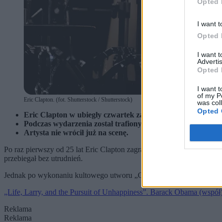
Opted 
I want t
Opted 
I want 
Advertis
Opted 
I want t
of my P
Eric Clapton. (fot. Shutterstock / Shutterstock)
was col
Opted 
Eric Clapton w ubiegły czwartek zagrał koncert w Madryci
Podczas wydarzenia został trafiony płytą winylową rzucon
Artysta nie wrócił już na scenę.
Po raz pierwszy od 25 lat Eric Clapton zagrał dla hiszpańskiej publi
przebiegał bez utrudnień.
Jednak po wykonaniu kultowego utworu „Cocaine” atmosfera w hali sz
„Life, Larry, and the Pursuit of Unhappiness”. Barack Obama (wspó
Reklama
Reklama