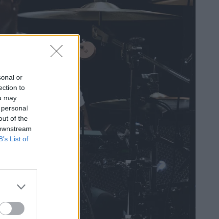
sonal or
ection to
ou may
 personal
out of the
 downstream
B’s List of