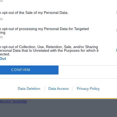
In
o opt-out of the Sale of my Personal Data.
In
to opt-out of processing my Personal Data for Targeted
ing.
In
o opt-out of Collection, Use, Retention, Sale, and/or Sharing
ersonal Data that Is Unrelated with the Purposes for which it
lected.
Out
e.
ą z widowni.
CONFIRM
czności. 7 maja legendarny 81-letni gitarzysta wystąpił w Madrycie. D
Data Deletion
Data Access
Privacy Policy
ybko uległa zmianie. Muzyk został trafiony w klatkę piersiową winyl
ł)tworzy komedię