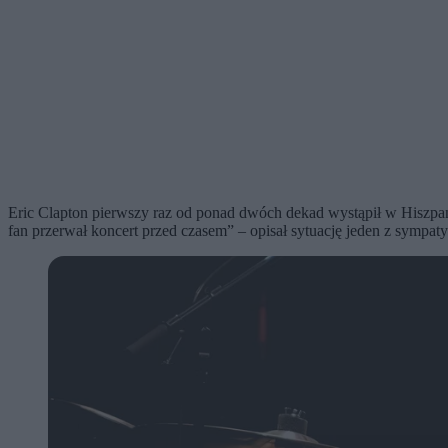
Eric Clapton pierwszy raz od ponad dwóch dekad wystąpił w Hiszpani
fan przerwał koncert przed czasem” – opisał sytuację jeden z sympaty