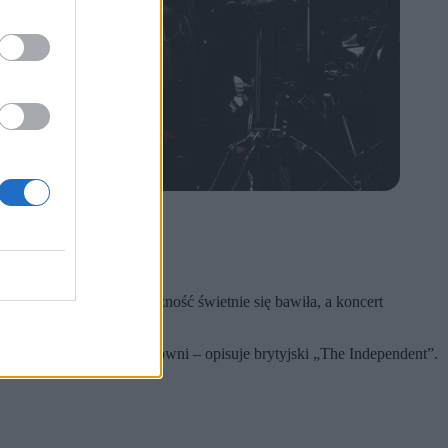
o pewnego momentu publiczność świetnie się bawiła, a koncert
ową płytą rzuconą z widowni – opisuje brytyjski „The Independent”.