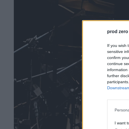
prod zero
If you wish 
sensitive in
confirm you
continue se
information 
further disc
participants
Downstream 
Persona
I want t