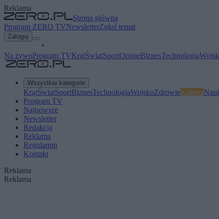
Reklama
Strona główna
Program ZERO TV
Newsletter
Zgłoś temat
Zaloguj
Na żywo
Program TV
Kraj
Świat
Sport
Opinie
Biznes
Technologia
Wojsk
Wszystkie kategorie
Kraj
Świat
Sport
Biznes
Technologia
Wojsko
Zdrowie
Kultura
Nau
Program TV
Najnowsze
Newsletter
Redakcja
Reklama
Regulamin
Kontakt
Reklama
Reklama