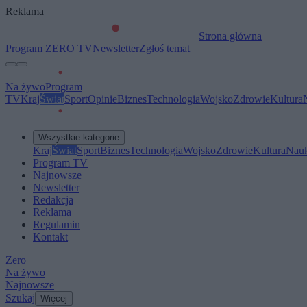
Reklama
Strona główna
Program ZERO TV
Newsletter
Zgłoś temat
Na żywo
Program
TV
Kraj
Świat
Sport
Opinie
Biznes
Technologia
Wojsko
Zdrowie
Kultura
Wszystkie kategorie
Kraj
Świat
Sport
Biznes
Technologia
Wojsko
Zdrowie
Kultura
Nau
Program TV
Najnowsze
Newsletter
Redakcja
Reklama
Regulamin
Kontakt
Zero
Na żywo
Najnowsze
Szukaj
Więcej