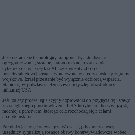
Jeżeli izraelskie technologie, komponenty, aktualizacje
oprogramowania, systemy autonomiczne, rozwiązania
cybernetyczne, narzędzia AI czy elementy obrony
przeciwrakietowej zostaną wbudowane w amerykańskie programy
wojskowe, Izrael przestanie być wyłącznie odbiorcą wsparcia.
Stanie się współwłaścicielem części przyszłej infrastruktury
militarnej USA.
Jeśli dalszy proces legislacyjny doprowadzi do przyjęcia tej ustawy,
z strategicznego punktu widzenia USA instytucjonalnie zwiążą się
mocniej z państwem, którego cele rozchodzą się z celami
amerykańskimi.
Paradoks jest więc uderzający. W czasie, gdy amerykańscy
urzędnicy sygnalizują rosnące obawy kontrwywiadowcze wobec