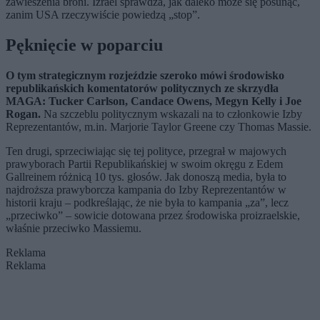
zawieszenia broni. Izrael sprawdza, jak daleko może się posunąć,
zanim USA rzeczywiście powiedzą „stop”.
Pęknięcie w poparciu
O tym strategicznym rozjeździe szeroko mówi środowisko
republikańskich komentatorów politycznych ze skrzydła
MAGA: Tucker Carlson, Candace Owens, Megyn Kelly i Joe
Rogan.
Na szczeblu politycznym wskazali na to członkowie Izby
Reprezentantów, m.in. Marjorie Taylor Greene czy Thomas Massie.
Ten drugi, sprzeciwiając się tej polityce, przegrał w majowych
prawyborach Partii Republikańskiej w swoim okręgu z Edem
Gallreinem różnicą 10 tys. głosów. Jak donoszą media, była to
najdroższa prawyborcza kampania do Izby Reprezentantów w
historii kraju – podkreślając, że nie była to kampania „za”, lecz
„przeciwko” – sowicie dotowana przez środowiska proizraelskie,
właśnie przeciwko Massiemu.
Reklama
Reklama