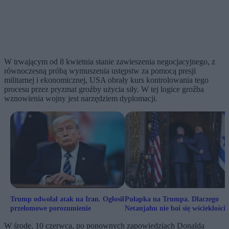
W trwającym od 8 kwietnia stanie zawieszenia negocjacyjnego, z
równoczesną próbą wymuszenia ustępstw za pomocą presji
militarnej i ekonomicznej, USA obrały kurs kontrolowania tego
procesu przez pryzmat groźby użycia siły. W tej logice groźba
wznowienia wojny jest narzędziem dyplomacji.
Trump odwołał atak na Iran. Ogłosił
Pułapka na Trumpa. Dlaczego
przełomowe porozumienie
Netanjahu nie boi się wściekłości
Białego Domu?
W środę, 10 czerwca, po ponownych zapowiedziach Donalda