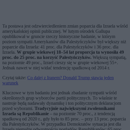
Ta postawa jest odzwierciedleniem zmian poparcia dla Izraela wśród
amerykańskiej opinii publicznej. W lutym ośrodek Gallupa
opublikował w gruncie rzeczy historyczne badanie, w którym
poziom sympatii Amerykanów dla Palestyńczyków był większy niż
poparcie dla Izraela: 41 proc. dla Palestyńczyków i 36 proc. dla
Izraela.
W grupie wiekowej 18–54 lat proporcja ta wynosiła 49
proc. do 25 proc. na korzyść Palestyńczyków.
Większą sympatią,
na poziomie 49 proc., Izrael cieszy się w grupie wiekowej 55+.
Jednak nawet w niej widać tendencję spadkową od 2014 r.
Czytaj także:
Co dalej z Iranem? Donald Trump stawia jeden
warunek
Kluczowe w tym badaniu jest jednak zbadanie sympatii wśród
określonych grup wyborców partii politycznych. To właśnie te
nastroje będą nadawały dynamikę i ton politycznym deklaracjom
przed wyborami.
Tradycyjnie największymi zwolennikami
Izraela są Republikanie
– na poziomie 70 proc., z tendencją
spadkową od 2020 r., gdy było to 85 proc. – przy 13 proc. poparcia
dla Palestyńczyków. W przypadku Demokratów sytuacja jest dla
Izraela niemalże odwrotnością poglądów Republikanów: 65 proc.