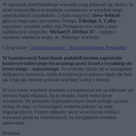
W raportach amerykańskiego wywiadu mają pojawiać się obawy, że
Izrael zintensyfikował działania wymierzone w wysokiej rangi
amerykańskich urzędników. Celami mają być:
Steve Witkoff
–
główny negocjator prezydenta Trumpa,
Elbridge A. Colby
–
najwyższy urzędnik polityczny Pentagonu oraz jeden z jego
najbliższych zastępców,
Michael P. DiMino IV
– zastępca
asystenta sekretarza wojny ds. Bliskiego Wschodu.
Czytaj także:
"Anioł zniszczenia". Kim jest Binjamin Netanjahu?
W konsekwencji Amerykanie podnieśli poziom zagrożenia
kontrwywiadowczego stwarzanego przez Izrael z wysokiego do
krytycznego – najwyższego.
To wszystko dzieje się w szczególnie
delikatnym momencie, kiedy koordynacja wojskowa nigdy nie była
tak ścisła jak obecnie podczas wspólnej wojny z Iranem.
W tym sensie izraelskie działania wywiadowcze nie są oderwane od
szerszej logiki eskalacji. Są jej drugim, mniej widocznym
wymiarem. Na poziomie dyplomatycznym Izrael próbuje uzyskać
dostęp do tego, co Waszyngton zamierza położyć na stole
negocjacyjnym. Poziom militarny służy wywróceniu stolika i
wywarciu presji na Amerykanach, by uwzględnili izraelskie
stanowisko.
Reklama