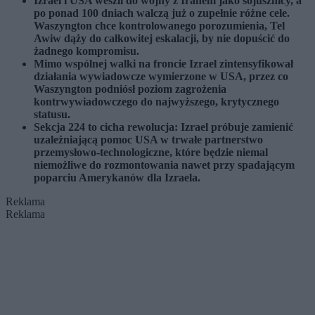
Izrael i USA weszli do wojny z Iranem jako sojusznicy, a
po ponad 100 dniach walczą już o zupełnie różne cele.
Waszyngton chce kontrolowanego porozumienia, Tel
Awiw dąży do całkowitej eskalacji, by nie dopuścić do
żadnego kompromisu.
Mimo wspólnej walki na froncie Izrael zintensyfikował
działania wywiadowcze wymierzone w USA, przez co
Waszyngton podniósł poziom zagrożenia
kontrwywiadowczego do najwyższego, krytycznego
statusu.
Sekcja 224 to cicha rewolucja: Izrael próbuje zamienić
uzależniającą pomoc USA w trwałe partnerstwo
przemysłowo-technologiczne, które będzie niemal
niemożliwe do rozmontowania nawet przy spadającym
poparciu Amerykanów dla Izraela.
Reklama
Reklama