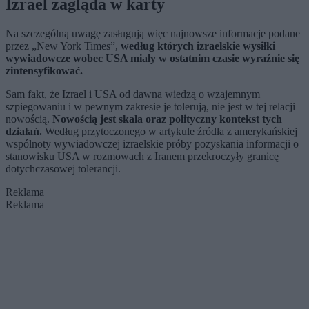
Izrael zagląda w karty
Na szczególną uwagę zasługują więc najnowsze informacje podane
przez „New York Times”,
według których izraelskie wysiłki
wywiadowcze wobec USA miały w ostatnim czasie wyraźnie się
zintensyfikować.
Sam fakt, że Izrael i USA od dawna wiedzą o wzajemnym
szpiegowaniu i w pewnym zakresie je tolerują, nie jest w tej relacji
nowością.
Nowością jest skala oraz polityczny kontekst tych
działań.
Według przytoczonego w artykule źródła z amerykańskiej
wspólnoty wywiadowczej izraelskie próby pozyskania informacji o
stanowisku USA w rozmowach z Iranem przekroczyły granicę
dotychczasowej tolerancji.
Reklama
Reklama