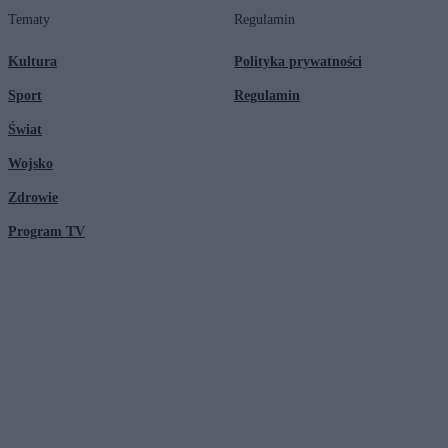
Tematy
Regulamin
Kultura
Polityka prywatności
Sport
Regulamin
Świat
Wojsko
Zdrowie
Program TV
© 2026 Kanał Zero Spółka Akcyjna