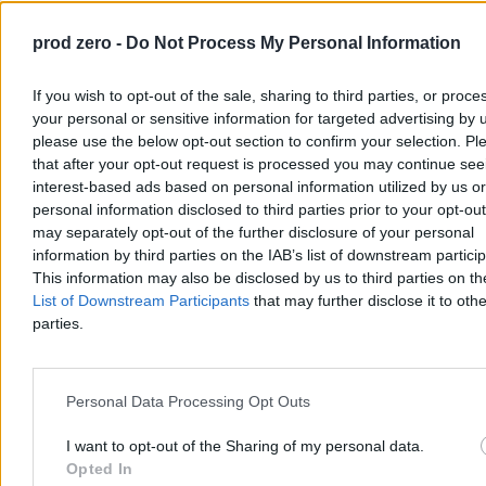
do 17 proc. na korzyść Palestyńczyków, ze stałą tendencją
wzrostową od 2013 r.
prod zero -
Do Not Process My Personal Information
Reklama
Reklama
If you wish to opt-out of the sale, sharing to third parties, or proce
your personal or sensitive information for targeted advertising by 
please use the below opt-out section to confirm your selection. Pl
that after your opt-out request is processed you may continue see
interest-based ads based on personal information utilized by us or
personal information disclosed to third parties prior to your opt-ou
may separately opt-out of the further disclosure of your personal
information by third parties on the IAB’s list of downstream partici
This information may also be disclosed by us to third parties on t
List of Downstream Participants
that may further disclose it to othe
parties.
Choć wyniki tych badań wynikają z odmiennych przyczyn –
izolacjonistycznych poglądów republikanów oraz demokratycznego
Personal Data Processing Opt Outs
postrzegania polityki przez pryzmat wartości – sprowadzają się do
wspólnego mianownika, jakim jest trend spadkowy w bazie
I want to opt-out of the Sharing of my personal data.
wyborczej popierającej Izrael.
Opted In