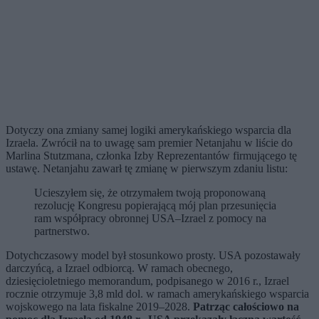
Dotyczy ona zmiany samej logiki amerykańskiego wsparcia dla
Izraela. Zwrócił na to uwagę sam premier Netanjahu w liście do
Marlina Stutzmana, członka Izby Reprezentantów firmującego tę
ustawę. Netanjahu zawarł tę zmianę w pierwszym zdaniu listu:
Ucieszyłem się, że otrzymałem twoją proponowaną
rezolucję Kongresu popierającą mój plan przesunięcia
ram współpracy obronnej USA–Izrael z pomocy na
partnerstwo.
Dotychczasowy model był stosunkowo prosty. USA pozostawały
darczyńcą, a Izrael odbiorcą. W ramach obecnego,
dziesięcioletniego memorandum, podpisanego w 2016 r., Izrael
rocznie otrzymuje 3,8 mld dol. w ramach amerykańskiego wsparcia
wojskowego na lata fiskalne 2019–2028.
Patrząc całościowo na