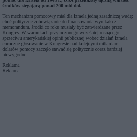
pomoc dla Izraela od 1948 r., USA przekazały łączną wartość
środków sięgającą ponad 200 mld dol.
Ten mechanizm pomocowy miał dla Izraela jedną zasadniczą wadę:
choć polityczne zobowiązanie do finansowania wynikało z
memorandum, środki co roku musiały być zatwierdzane przez
Kongres. W warunkach przytoczonego wcześniej rosnącego
sprzeciwu amerykańskiej opinii publicznej wobec działań Izraela
coroczne głosowanie w Kongresie nad kolejnymi miliardami
dolarów pomocy zaczęło stawać się politycznie coraz bardziej
niewygodne.
Reklama
Reklama