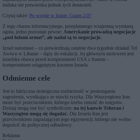
irańska nie potwierdza jednak tych doniesień.
Czytaj także:
Po wojnie w Iranie: Guam 2.0?
Z tego chaosu informacyjnego, przeplatanego wzajemną wymianą
ognia, jedno pozostaje pewne:
Amerykanie prowadzą negocjacje
„pod lufami armat”, ale nadal są to negocjacje.
Izrael natomiast – co potwierdzają ostatnie dwa tygodnie działań Tel
Awiwu w Libanie – dąży do eskalacji. Jej głównym motywem jest
izraelska obawa przed kompromisem USA z Iranem –
kompromisem osiągniętym kosztem Izraela.
Odmienne cele
Jest to faktyczna strategiczna rozbieżność w postrzeganiu
zagrożenia, wynikająca ze stawki ryzyka. Dla Waszyngtonu Iran
może być przeciwnikiem, którego trzeba zmusić do ustępstw.
Dzisiaj mogą one być symboliczne;
na tej kanwie Teheran i
Waszyngton mogą się dogadać.
Dla Izraela Iran jest
przeciwnikiem zagrażającym jego egzystencji, którego nie wolno
dopuścić do politycznej odbudowy.
Reklama