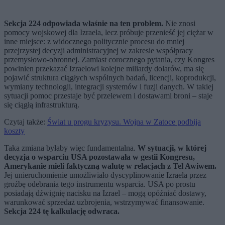
Sekcja 224 odpowiada właśnie na ten problem.
Nie znosi
pomocy wojskowej dla Izraela, lecz próbuje przenieść jej ciężar w
inne miejsce: z widocznego politycznie procesu do mniej
przejrzystej decyzji administracyjnej w zakresie współpracy
przemysłowo-obronnej. Zamiast corocznego pytania, czy Kongres
powinien przekazać Izraelowi kolejne miliardy dolarów, ma się
pojawić struktura ciągłych wspólnych badań, licencji, koprodukcji,
wymiany technologii, integracji systemów i fuzji danych. W takiej
sytuacji pomoc przestaje być przelewem i dostawami broni – staje
się ciągłą infrastrukturą.
Czytaj także:
Świat u progu kryzysu. Wojna w Zatoce podbija
koszty
Taka zmiana byłaby więc fundamentalna.
W sytuacji, w której
decyzja o wsparciu USA pozostawała w gestii Kongresu,
Amerykanie mieli faktyczną walutę w relacjach z Tel Awiwem.
Jej unieruchomienie umożliwiało dyscyplinowanie Izraela przez
groźbę odebrania tego instrumentu wsparcia. USA po prostu
posiadają dźwignię nacisku na Izrael – mogą opóźniać dostawy,
warunkować sprzedaż uzbrojenia, wstrzymywać finansowanie.
Sekcja 224 tę kalkulację odwraca.