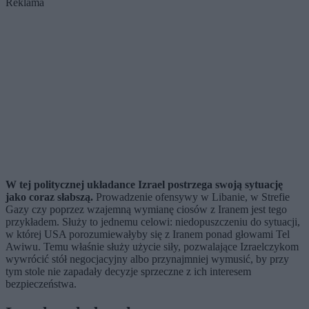
Reklama
W tej politycznej układance Izrael postrzega swoją sytuację
jako coraz słabszą.
Prowadzenie ofensywy w Libanie, w Strefie
Gazy czy poprzez wzajemną wymianę ciosów z Iranem jest tego
przykładem. Służy to jednemu celowi: niedopuszczeniu do sytuacji,
w której USA porozumiewałyby się z Iranem ponad głowami Tel
Awiwu. Temu właśnie służy użycie siły, pozwalające Izraelczykom
wywrócić stół negocjacyjny albo przynajmniej wymusić, by przy
tym stole nie zapadały decyzje sprzeczne z ich interesem
bezpieczeństwa.