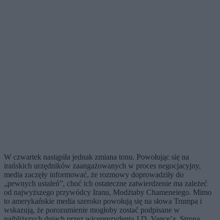
W czwartek nastąpiła jednak zmiana tonu. Powołując się na
irańskich urzędników zaangażowanych w proces negocjacyjny,
media zaczęły informować, że rozmowy doprowadziły do
„pewnych ustaleń”, choć ich ostateczne zatwierdzenie ma zależeć
od najwyższego przywódcy Iranu, Modżtaby Chameneiego. Mimo
to amerykańskie media szeroko powołują się na słowa Trumpa i
wskazują, że porozumienie mogłoby zostać podpisane w
najbliższych dniach przez wiceprezydenta J.D. Vance’a. Strona