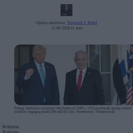
Opinia autorstwa:
Wojciech J. Kittel
12.06.2026
11 min
Patrząc całościowo na pomoc dla Izraela od 1948 r., USA przekazały łączną wartość
środków sięgającą ponad 200 mld dol. (fot. Shutterstock / Shutterstock)
Reklama
Reklama