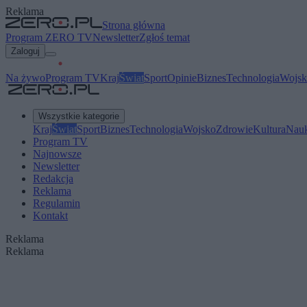
Reklama
Strona główna
Program ZERO TV
Newsletter
Zgłoś temat
Zaloguj
Na żywo
Program TV
Kraj
Świat
Sport
Opinie
Biznes
Technologia
Wojsk
Wszystkie kategorie
Kraj
Świat
Sport
Biznes
Technologia
Wojsko
Zdrowie
Kultura
Nau
Program TV
Najnowsze
Newsletter
Redakcja
Reklama
Regulamin
Kontakt
Reklama
Reklama