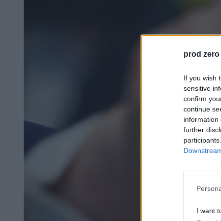
prod zero
If you wish 
sensitive in
confirm you
continue se
information 
further disc
participants
Downstream 
Persona
I want t