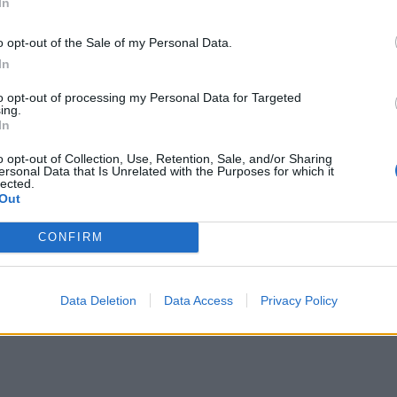
In
o opt-out of the Sale of my Personal Data.
In
to opt-out of processing my Personal Data for Targeted
ing.
In
o opt-out of Collection, Use, Retention, Sale, and/or Sharing
ersonal Data that Is Unrelated with the Purposes for which it
a negocjacji. (fot. SAMUEL CORUM / POOL / PAP / EPA)
lected.
Out
ne nie odblokują zamrożonych irańskich aktywów przed wdrożeni
 blisko wstępnego układu.
dotyczącego pozyskiwania broni jądrowej.
CONFIRM
odblokują zamrożonych irańskich aktywów przed wdrożeniem ewentualn
Data Deletion
Data Access
Privacy Policy
gramie „Meet the Press” stacji NBC News, Trump odniósł się bezpoś