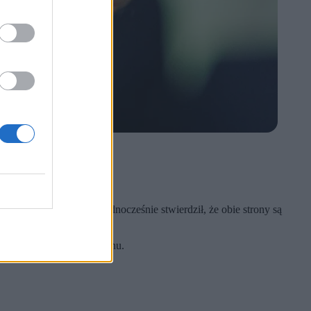
em porozumienia.
ego porozumienia. Jednocześnie stwierdził, że obie strony są
rednio do żądania Teheranu.