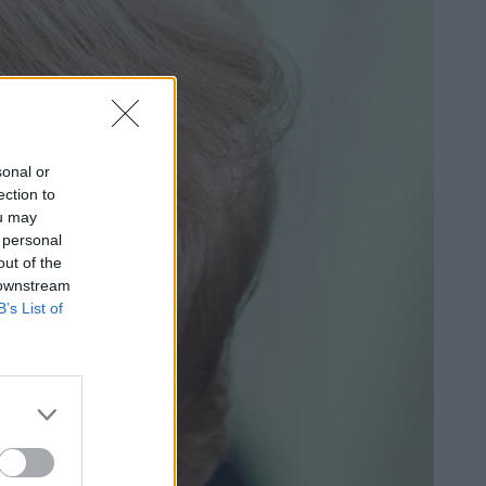
sonal or
ection to
ou may
 personal
out of the
 downstream
B’s List of