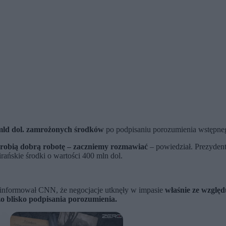
 mld dol. zamrożonych środków
po podpisaniu porozumienia wstępne
 zrobią dobrą robotę – zaczniemy rozmawiać
– powiedział. Prezyden
ańskie środki o wartości 400 mln dol.
informował CNN, że negocjacje utknęły w impasie
właśnie ze wzglę
o blisko podpisania porozumienia.