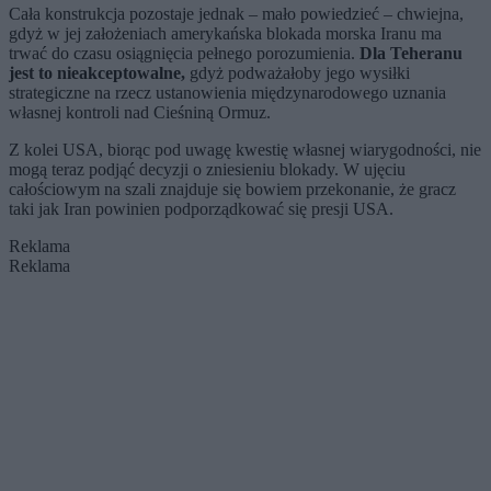
Cała konstrukcja pozostaje jednak – mało powiedzieć – chwiejna,
gdyż w jej założeniach amerykańska blokada morska Iranu ma
trwać do czasu osiągnięcia pełnego porozumienia.
Dla Teheranu
jest to nieakceptowalne,
gdyż podważałoby jego wysiłki
strategiczne na rzecz ustanowienia międzynarodowego uznania
własnej kontroli nad Cieśniną Ormuz.
Z kolei USA, biorąc pod uwagę kwestię własnej wiarygodności, nie
mogą teraz podjąć decyzji o zniesieniu blokady. W ujęciu
całościowym na szali znajduje się bowiem przekonanie, że gracz
taki jak Iran powinien podporządkować się presji USA.
Reklama
Reklama