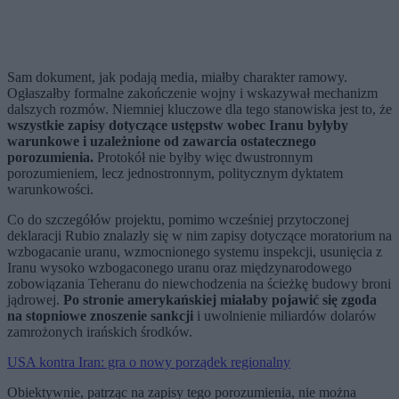
Sam dokument, jak podają media, miałby charakter ramowy.
Ogłaszałby formalne zakończenie wojny i wskazywał mechanizm
dalszych rozmów. Niemniej kluczowe dla tego stanowiska jest to, że
wszystkie zapisy dotyczące ustępstw wobec Iranu byłyby
warunkowe i uzależnione od zawarcia ostatecznego
porozumienia.
Protokół nie byłby więc dwustronnym
porozumieniem, lecz jednostronnym, politycznym dyktatem
warunkowości.
Co do szczegółów projektu, pomimo wcześniej przytoczonej
deklaracji Rubio znalazły się w nim zapisy dotyczące moratorium na
wzbogacanie uranu, wzmocnionego systemu inspekcji, usunięcia z
Iranu wysoko wzbogaconego uranu oraz międzynarodowego
zobowiązania Teheranu do niewchodzenia na ścieżkę budowy broni
jądrowej.
Po stronie amerykańskiej miałaby pojawić się zgoda
na stopniowe znoszenie sankcji
i uwolnienie miliardów dolarów
zamrożonych irańskich środków.
USA kontra Iran: gra o nowy porządek regionalny
Obiektywnie, patrząc na zapisy tego porozumienia, nie można