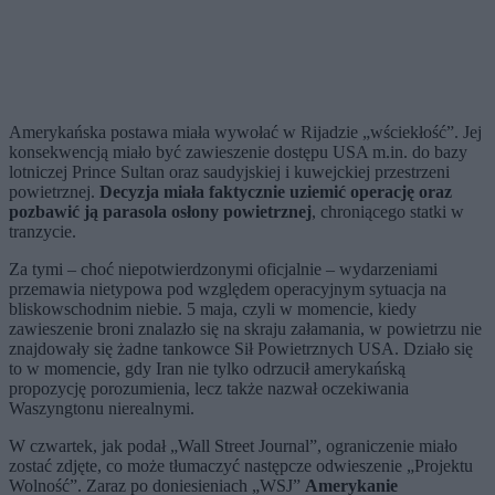
Amerykańska postawa miała wywołać w Rijadzie „wściekłość”. Jej
konsekwencją miało być zawieszenie dostępu USA m.in. do bazy
lotniczej Prince Sultan oraz saudyjskiej i kuwejckiej przestrzeni
powietrznej.
Decyzja miała faktycznie uziemić operację oraz
pozbawić ją parasola osłony powietrznej
, chroniącego statki w
tranzycie.
Za tymi – choć niepotwierdzonymi oficjalnie – wydarzeniami
przemawia nietypowa pod względem operacyjnym sytuacja na
bliskowschodnim niebie. 5 maja, czyli w momencie, kiedy
zawieszenie broni znalazło się na skraju załamania, w powietrzu nie
znajdowały się żadne tankowce Sił Powietrznych USA. Działo się
to w momencie, gdy Iran nie tylko odrzucił amerykańską
propozycję porozumienia, lecz także nazwał oczekiwania
Waszyngtonu nierealnymi.
W czwartek, jak podał „Wall Street Journal”, ograniczenie miało
zostać zdjęte, co może tłumaczyć następcze odwieszenie „Projektu
Wolność”. Zaraz po doniesieniach „WSJ”
Amerykanie