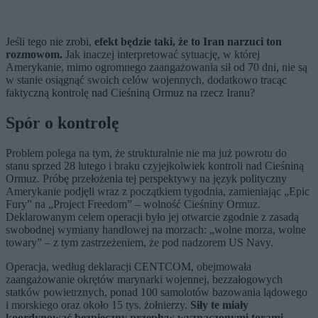
Jeśli tego nie zrobi,
efekt będzie taki, że to Iran narzuci ton
rozmowom.
Jak inaczej interpretować sytuację, w której
Amerykanie, mimo ogromnego zaangażowania sił od 70 dni, nie są
w stanie osiągnąć swoich celów wojennych, dodatkowo tracąc
faktyczną kontrolę nad Cieśniną Ormuz na rzecz Iranu?
Spór o kontrolę
Problem polega na tym, że strukturalnie nie ma już powrotu do
stanu sprzed 28 lutego i braku czyjejkolwiek kontroli nad Cieśniną
Ormuz. Próbę przełożenia tej perspektywy na język polityczny
Amerykanie podjęli wraz z początkiem tygodnia, zamieniając „Epic
Fury” na „Project Freedom” – wolność Cieśniny Ormuz.
Deklarowanym celem operacji było jej otwarcie zgodnie z zasadą
swobodnej wymiany handlowej na morzach: „wolne morza, wolne
towary” – z tym zastrzeżeniem, że pod nadzorem US Navy.
Operacja, według deklaracji CENTCOM, obejmowała
zaangażowanie okrętów marynarki wojennej, bezzałogowych
statków powietrznych, ponad 100 samolotów bazowania lądowego
i morskiego oraz około 15 tys. żołnierzy.
Siły te miały
koordynować bezpieczny przepływ wyznaczonymi torami