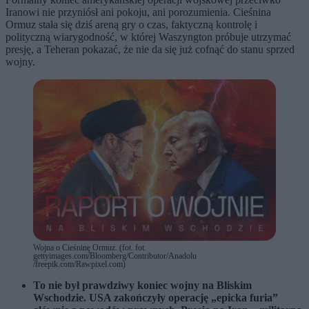
Iranowi nie przyniósł ani pokoju, ani porozumienia. Cieśnina
Ormuz stała się dziś areną gry o czas, faktyczną kontrolę i
polityczną wiarygodność, w której Waszyngton próbuje utrzymać
presję, a Teheran pokazać, że nie da się już cofnąć do stanu sprzed
wojny.
Wojna o Cieśninę Ormuz. (fot. fot.
gettyimages.com/Bloomberg/Contributor/Anadolu
/freepik.com/Rawpixel.com)
To nie był prawdziwy koniec wojny na Bliskim
Wschodzie. USA zakończyły operację „epicka furia”