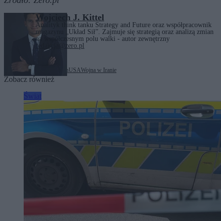
Źródło:
Zero.pl
Wojciech J. Kittel
Analityk think tanku Strategy and Future oraz współpracownik
magazynu „Układ Sił”. Zajmuje się strategią oraz analizą zmian
na współczesnym polu walki - autor zewnętrzny
redakcja@zero.pl
Tagi:
Cieśnina Ormuz
Iran
USA
Wojna w Iranie
Zobacz również
Świat