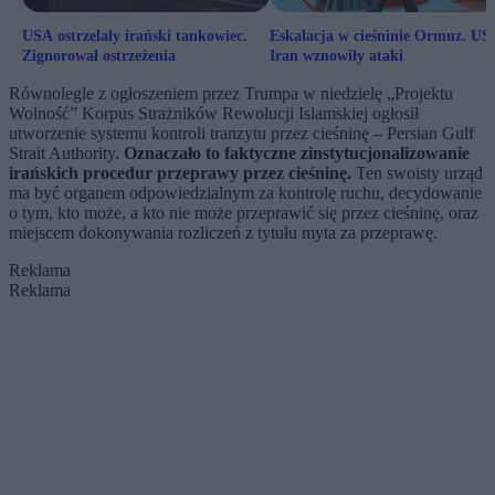
USA ostrzelały irański tankowiec.
Eskalacja w cieśninie Ormuz. US
Zignorował ostrzeżenia
Iran wznowiły ataki
Równolegle z ogłoszeniem przez Trumpa w niedzielę „Projektu
Wolność” Korpus Strażników Rewolucji Islamskiej ogłosił
utworzenie systemu kontroli tranzytu przez cieśninę – Persian Gulf
Strait Authority.
Oznaczało to faktyczne zinstytucjonalizowanie
irańskich procedur przeprawy przez cieśninę.
Ten swoisty urząd
ma być organem odpowiedzialnym za kontrolę ruchu, decydowanie
o tym, kto może, a kto nie może przeprawić się przez cieśninę, oraz
miejscem dokonywania rozliczeń z tytułu myta za przeprawę.
Reklama
Reklama