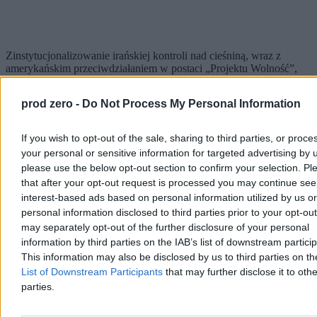
Zinstytucjonalizowanie irańskiej kontroli nad cieśniną, wraz z
amerykańskim przeciwdziałaniem w postaci „Projektu Wolność”,
doprowadziło do prób egzekwowania determinacji najpierw
poprzez walkę narracyjną, później przez bezpośrednie użycie siły.
prod zero -
Do Not Process My Personal Information
Celem – do którego Iran się nie przyznał, nazywając ataki
działaniami pod „fałszywą flagą” – były Zjednoczone Emiraty
Arabskie.
If you wish to opt-out of the sale, sharing to third parties, or proce
your personal or sensitive information for targeted advertising by 
W ich kierunku wystrzelono salwę 15 pocisków rakietowych oraz 4
please use the below opt-out section to confirm your selection. Pl
dronów. Większość z nich ZEA przechwyciły, jednak jeden dron
przebił się i uderzył w Fujairah Petroleum Industrial Zone, czyli
that after your opt-out request is processed you may continue see
strefę przemysłu naftowego w Fudżajrze. Dwa kolejne trafiły w
interest-based ads based on personal information utilized by us or
pusty tankowiec należący do Emiratów.
W odpowiedzi USA
personal information disclosed to third parties prior to your opt-ou
zatopiły sześć irańskich łodzi.
Incydent faktycznie doprowadził do
may separately opt-out of the further disclosure of your personal
eskalacji.
information by third parties on the IAB’s list of downstream partici
Jak jednak powiedzieli na wtorkowej konferencji prasowej sekretarz
This information may also be disclosed by us to third parties on t
Pete Hegseth oraz przewodniczący Kolegium Połączonych Szefów
List of Downstream Participants
that may further disclose it to othe
Sztabów, generał Dan Caine, ataki Iranu znajdowały się „poniżej
parties.
progu wznowienia głównych operacji bojowych”, potwierdzając, że
zawieszenie broni pozostaje w mocy.