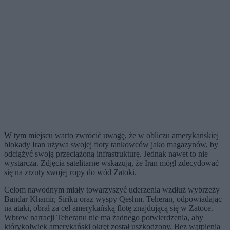
W tym miejscu warto zwrócić uwagę, że w obliczu amerykańskiej
blokady Iran używa swojej floty tankowców jako magazynów, by
odciążyć swoją przeciążoną infrastrukturę. Jednak nawet to nie
wystarcza. Zdjęcia satelitarne wskazują, że Iran mógł zdecydować
się na zrzuty swojej ropy do wód Zatoki.
Celom nawodnym miały towarzyszyć uderzenia wzdłuż wybrzeży
Bandar Khamir, Siriku oraz wyspy Qeshm. Teheran, odpowiadając
na ataki, obrał za cel amerykańską flotę znajdującą się w Zatoce.
Wbrew narracji Teheranu nie ma żadnego potwierdzenia, aby
którykolwiek amerykański okręt został uszkodzony. Bez wątpienia