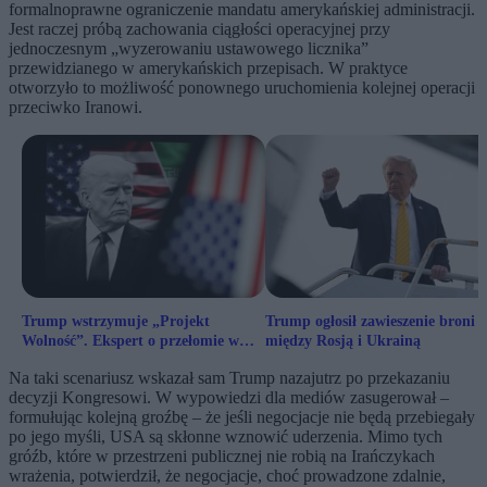
formalnoprawne ograniczenie mandatu amerykańskiej administracji.
Jest raczej próbą zachowania ciągłości operacyjnej przy
jednoczesnym „wyzerowaniu ustawowego licznika”
przewidzianego w amerykańskich przepisach. W praktyce
otworzyło to możliwość ponownego uruchomienia kolejnej operacji
przeciwko Iranowi.
Trump wstrzymuje „Projekt
Trump ogłosił zawieszenie broni
Wolność”. Ekspert o przełomie w
między Rosją i Ukrainą
rozmowach z Iranem
Na taki scenariusz wskazał sam Trump nazajutrz po przekazaniu
decyzji Kongresowi. W wypowiedzi dla mediów zasugerował –
formułując kolejną groźbę – że jeśli negocjacje nie będą przebiegały
po jego myśli, USA są skłonne wznowić uderzenia. Mimo tych
gróźb, które w przestrzeni publicznej nie robią na Irańczykach
wrażenia, potwierdził, że negocjacje, choć prowadzone zdalnie,