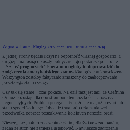
Wojna w Iranie. Między zawieszeniem broni a eskalacją
Z jednej strony będzie liczył na odporność własnej gospodarki, z
drugiej – na rosnące koszty polityczne i gospodarcze po stronie
USA.
W prognozach Teheranu mogłoby to doprowadzić do
zmiękczenia amerykańskiego stanowiska
, gdzie w konsekwencji
Waszyngton zostałby faktycznie zmuszony do zaakceptowania
powstałego stanu rzeczy.
Czy tak się stanie – czas pokaże. Na dziś fakt jest taki, że Cieśnina
Ormuz pozostaje dla obu stron punktem ciężkości stanowisk
negocjacyjnych. Problem polega na tym, że nie ma już powrotu do
stanu sprzed 28 lutego. Obecnie trwa próba złamania woli
przeciwnika poprzez poszukiwanie kolejnych narzędzi presji.
Niestety, przy takim znaczeniu cieśniny dla światowego handlu,
żadna ze stron nie zamierza ustępować. Największe zagrożenie