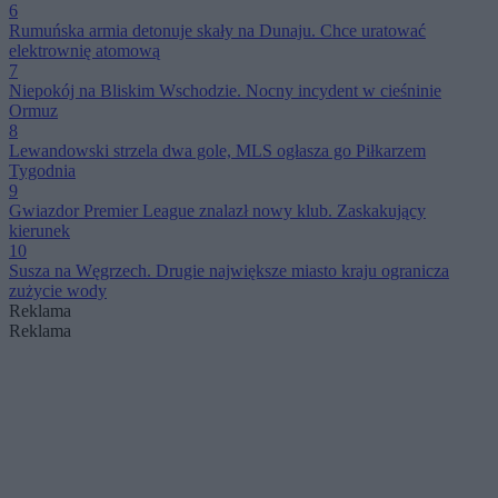
6
Rumuńska armia detonuje skały na Dunaju. Chce uratować
elektrownię atomową
7
Niepokój na Bliskim Wschodzie. Nocny incydent w cieśninie
Ormuz
8
Lewandowski strzela dwa gole, MLS ogłasza go Piłkarzem
Tygodnia
9
Gwiazdor Premier League znalazł nowy klub. Zaskakujący
kierunek
10
Susza na Węgrzech. Drugie największe miasto kraju ogranicza
zużycie wody
Reklama
Reklama