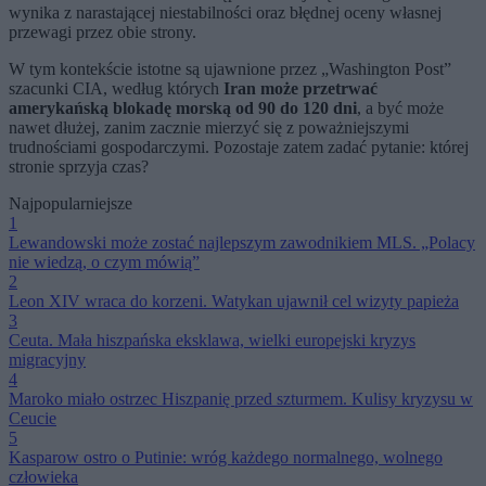
wynika z narastającej niestabilności oraz błędnej oceny własnej
przewagi przez obie strony.
W tym kontekście istotne są ujawnione przez „Washington Post”
szacunki CIA, według których
Iran może przetrwać
amerykańską blokadę morską od 90 do 120 dni
, a być może
nawet dłużej, zanim zacznie mierzyć się z poważniejszymi
trudnościami gospodarczymi. Pozostaje zatem zadać pytanie: której
stronie sprzyja czas?
Najpopularniejsze
1
Lewandowski może zostać najlepszym zawodnikiem MLS. „Polacy
nie wiedzą, o czym mówią”
2
Leon XIV wraca do korzeni. Watykan ujawnił cel wizyty papieża
3
Ceuta. Mała hiszpańska eksklawa, wielki europejski kryzys
migracyjny
4
Maroko miało ostrzec Hiszpanię przed szturmem. Kulisy kryzysu w
Ceucie
5
Kasparow ostro o Putinie: wróg każdego normalnego, wolnego
człowieka