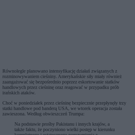
Równolegle planowano intensyfikację działań związanych z
rozminowywaniem cieśniny. Amerykańskie siły miały również
zaangażować się bezpośrednio poprzez eskortowanie statków
handlowych przez cieśninę oraz reagować w przypadku prób
irańskich ataków.
Choć w poniedziałek przez cieśninę bezpiecznie przepłynęły trzy
statki handlowe pod banderą USA, we wtorek operacja została
zawieszona. Według obwieszczeń Trumpa:
Na podstawie prośby Pakistanu i innych krajów, a
także faktu, że poczyniono wielki postęp w kierunku
kompletnego i ostatecznego porozumienia z