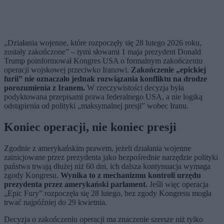
„Działania wojenne, które rozpoczęły się 28 lutego 2026 roku,
zostały zakończone” – tymi słowami 1 maja prezydent Donald
Trump poinformował Kongres USA o formalnym zakończeniu
operacji wojskowej przeciwko Iranowi.
Zakończenie „epickiej
furii” nie oznaczało jednak rozwiązania konfliktu na drodze
porozumienia z Iranem.
W rzeczywistości decyzja była
podyktowana przepisami prawa federalnego USA, a nie logiką
odstąpienia od polityki „maksymalnej presji” wobec Iranu.
Koniec
operacji,
nie koniec presji
Zgodnie z amerykańskim prawem, jeżeli działania wojenne
zainicjowane przez prezydenta jako bezpośrednie narzędzie polityki
państwa trwają dłużej niż 60 dni, ich dalsza kontynuacja wymaga
zgody Kongresu.
Wynika to z mechanizmu kontroli urzędu
prezydenta przez amerykański parlament.
Jeśli więc operacja
„Epic Fury” rozpoczęła się 28 lutego, bez zgody Kongresu mogła
trwać najpóźniej do 29 kwietnia.
Decyzja o zakończeniu operacji ma znaczenie szersze niż tylko