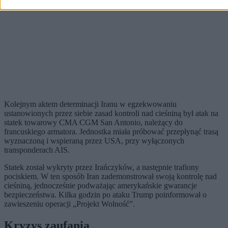
Kolejnym aktem determinacji Iranu w egzekwowaniu
ustanowionych przez siebie zasad kontroli nad cieśniną był atak na
statek towarowy CMA CGM San Antonio, należący do
francuskiego armatora. Jednostka miała próbować przepłynąć trasą
wyznaczoną i wspieraną przez USA, przy wyłączonych
transponderach AIS.
Statek został wykryty przez Irańczyków, a następnie trafiony
pociskiem. W ten sposób Iran zademonstrował swoją kontrolę nad
cieśniną, jednocześnie podważając amerykańskie gwarancje
bezpieczeństwa. Kilka godzin po ataku Trump poinformował o
zawieszeniu operacji „Projekt Wolność”.
Kryzys zaufania