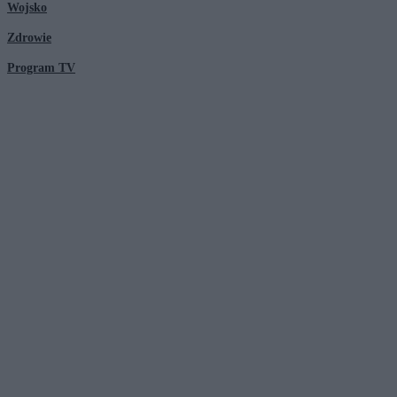
Wojsko
Zdrowie
Program TV
© 2026 Kanał Zero Spółka Akcyjna