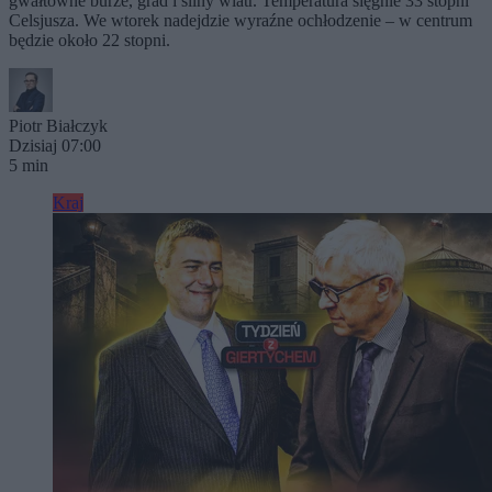
gwałtowne burze, grad i silny wiatr. Temperatura sięgnie 33 stopni
Celsjusza. We wtorek nadejdzie wyraźne ochłodzenie – w centrum
będzie około 22 stopni.
Piotr Białczyk
Dzisiaj 07:00
5 min
Kraj