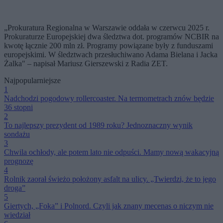
„Prokuratura Regionalna w Warszawie oddała w czerwcu 2025 r.
Prokuraturze Europejskiej dwa śledztwa dot. programów NCBIR na
kwotę łącznie 200 mln zł. Programy powiązane były z funduszami
europejskimi. W śledztwach przesłuchiwano Adama Bielana i Jacka
Żalka" – napisał Mariusz Gierszewski z Radia ZET.
Najpopularniejsze
1
Nadchodzi pogodowy rollercoaster. Na termometrach znów będzie
36 stopni
2
To najlepszy prezydent od 1989 roku? Jednoznaczny wynik
sondażu
3
Chwila ochłody, ale potem lato nie odpuści. Mamy nową wakacyjną
prognozę
4
Rolnik zaorał świeżo położony asfalt na ulicy. „Twierdzi, że to jego
droga”
5
Giertych, „Foka” i Polnord. Czyli jak znany mecenas o niczym nie
wiedział