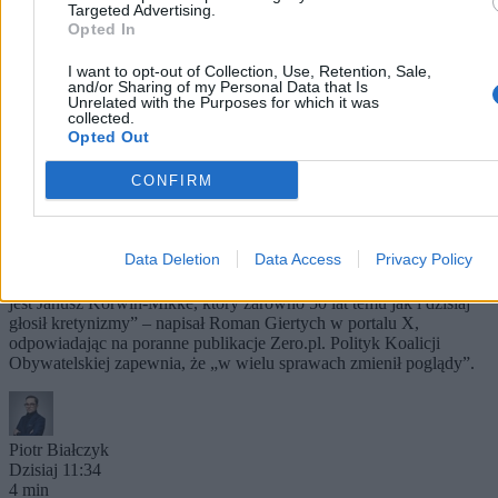
Targeted Advertising.
Opted In
I want to opt-out of Collection, Use, Retention, Sale,
and/or Sharing of my Personal Data that Is
Unrelated with the Purposes for which it was
collected.
Opted Out
CONFIRM
Giertych reaguje na teksty Zero.pl. Pisze o
„zabawnych atakach”
Data Deletion
Data Access
Privacy Policy
„Zabawne w atakach na mnie za to, że w wielu sprawach zmieniłem
poglądy, jest to, że dla atakujących często największym autorytetem
jest Janusz Korwin-Mikke, który zarówno 50 lat temu jak i dzisiaj
głosił kretynizmy” – napisał Roman Giertych w portalu X,
odpowiadając na poranne publikacje Zero.pl. Polityk Koalicji
Obywatelskiej zapewnia, że „w wielu sprawach zmienił poglądy”.
Piotr Białczyk
Dzisiaj 11:34
4 min