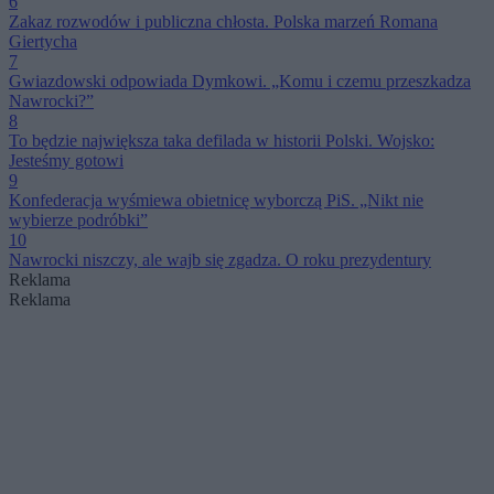
6
Zakaz rozwodów i publiczna chłosta. Polska marzeń Romana
Giertycha
7
Gwiazdowski odpowiada Dymkowi. „Komu i czemu przeszkadza
Nawrocki?”
8
To będzie największa taka defilada w historii Polski. Wojsko:
Jesteśmy gotowi
9
Konfederacja wyśmiewa obietnicę wyborczą PiS. „Nikt nie
wybierze podróbki”
10
Nawrocki niszczy, ale wajb się zgadza. O roku prezydentury
Reklama
Reklama