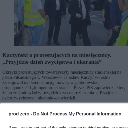
Kaczyński o protestujących na miesięcznicy.
„Przyjdzie dzień zwycięstwa i ukarania”
Okrzyki protestujących towarzyszyły miesięcznicy smoleńskiej na
placu Piłsudskiego w Warszawie. Jarosław Kaczyński ostro
zareagował na demonstrację, mówiąc o „putinowskiej
propagandzie” i „lumpenproletariacie”. Prezes PiS zapowiedział też,
że po zmianie władzy przyjdzie czas na rozliczenia. – Przyjdzie
dzień zwycięstwa i ukarania – stwierdził.
prod zero -
Do Not Process My Personal Information
Bartosz Michalski
Dzisiaj 11:34
If you wish to opt-out of the sale, sharing to third parties, or proce