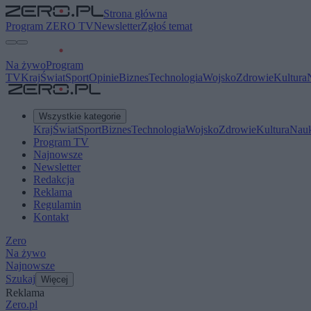
Strona główna
Program ZERO TV
Newsletter
Zgłoś temat
Na żywo
Program
TV
Kraj
Świat
Sport
Opinie
Biznes
Technologia
Wojsko
Zdrowie
Kultura
Wszystkie kategorie
Kraj
Świat
Sport
Biznes
Technologia
Wojsko
Zdrowie
Kultura
Nau
Program TV
Najnowsze
Newsletter
Redakcja
Reklama
Regulamin
Kontakt
Zero
Na żywo
Najnowsze
Szukaj
Więcej
Reklama
Zero.pl