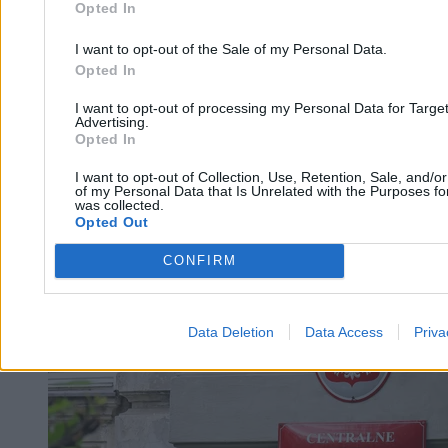
Opted In
Osiem osób zatrzymanych przez CBA. To byli
I want to opt-out of the Sale of my Personal Data.
szefowie Ruchu
Opted In
I want to opt-out of processing my Personal Data for Targe
Advertising.
Filip Baczkura
Opted In
09.03.2026
3 min
I want to opt-out of Collection, Use, Retention, Sale, and/o
of my Personal Data that Is Unrelated with the Purposes for
Kraj
was collected.
Opted Out
CONFIRM
Data Deletion
Data Access
Priva