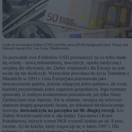
A pile of one hundred dollars (USD) and fifty euros (EUR) background close. Money and
financial concept (fot. Luts Iryna / Shutterstock)
To pozwalało owe 8 bilionów USD przeznaczyć na co tylko miało
się ochotę – nową infrastrukturę, inwestycje, opiekę medyczną i
socjalną dla obywateli, etc. Dobre wiadomości dla Europy na tym
wcale się nie skończyły. Wprawdzie powołana do życia Traktatem z
Maastricht w 1993 r. Unia Europejska pozostawała jako
stowarzyszenie państw, jedynie udającym jedno państwo, ale coraz
bardziej przypominała jeden organizm gospodarczy. Jego rozmiary
sprawiały, iż realnym konkurentem pozostawały już tylko Stany
Zjednoczone oraz Japonia. Ale ta ostatnia, ciesząca się wówczas
statusem drugiej gospodarki świata, po dekadach błyskawicznego
rozwoju,
doświadczyła na początku lat 90. długiej recesji.
Acz
Daleki Wschód nadal rósł w siłę dzięki: Tajwanowi i Korei
Południowej, których wzrost PKB wynosił średnio po ok. 8 proc.
rocznie. Aż do krachu, który rozpoczął się w latem 1997 r. Dla
każdego z „azjatyckich tygrysów” stał się on historycznym