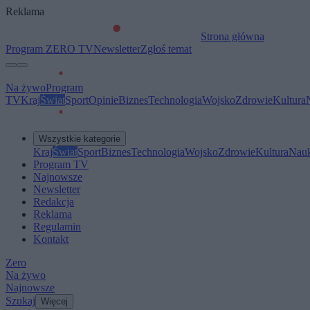
Reklama
Strona główna
Program ZERO TV
Newsletter
Zgłoś temat
Na żywo
Program
TV
Kraj
Świat
Sport
Opinie
Biznes
Technologia
Wojsko
Zdrowie
Kultura
Wszystkie kategorie
Kraj
Świat
Sport
Biznes
Technologia
Wojsko
Zdrowie
Kultura
Nau
Program TV
Najnowsze
Newsletter
Redakcja
Reklama
Regulamin
Kontakt
Zero
Na żywo
Najnowsze
Szukaj
Więcej