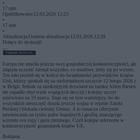
•
17 min
Opublikowano:
12.03.2026 12:23
•
17 min
•
Aktualizacja:
Ostatnia aktualizacja:
12.03.2026 12:29
Dołącz do dyskusji!
Europa nie straciła jeszcze swej gospodarczej konkurencyjności, ale
zdążyła uczynić niemal wszystko, co możliwe, żeby się jej wyrzec.
Ten fakt przebił się w końcu do świadomości przywódców krajów
Unii, którzy spotkali się na nieformalnym szczycie 12 lutego 2026 r.
w Belgii. Jednak za zamkniętymi drzwiami na zamku Alden Biesen
nie zapadło zbyt wiele wiążących decyzji i kolejny szczyt
umówiono na 19 marca. Staje się on tym ważniejszy, bo do
wszystkich nieszczęść doszła jeszcze wojna w rejonie Zatoki
Perskiej i blokada cieśniny Ormuz. A to oznacza olbrzymie
zawirowania na rynku paliw kopalnych i groźbę znaczącego
wzrostu cen ropy i gazu ziemnego. Czyli kolejne uderzenie w
konkurencyjność gospodarek krajów UE.
Reklama