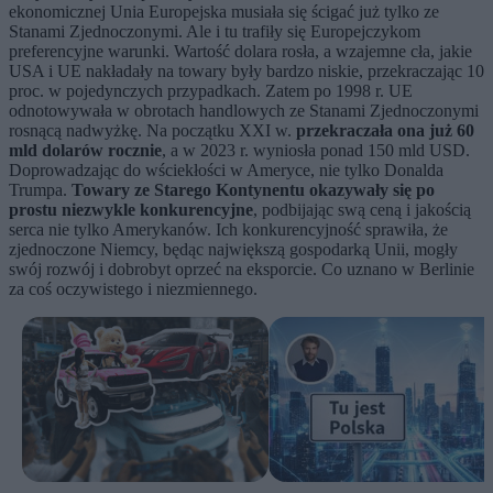
ekonomicznej Unia Europejska musiała się ścigać już tylko ze
Stanami Zjednoczonymi. Ale i tu trafiły się Europejczykom
preferencyjne warunki. Wartość dolara rosła, a wzajemne cła, jakie
USA i UE nakładały na towary były bardzo niskie, przekraczając 10
proc. w pojedynczych przypadkach. Zatem po 1998 r. UE
odnotowywała w obrotach handlowych ze Stanami Zjednoczonymi
rosnącą nadwyżkę. Na początku XXI w.
przekraczała ona już 60
mld dolarów rocznie
, a w 2023 r. wyniosła ponad 150 mld USD.
Doprowadzając do wściekłości w Ameryce, nie tylko Donalda
Trumpa.
Towary ze Starego Kontynentu okazywały się po
prostu niezwykle konkurencyjne
, podbijając swą ceną i jakością
serca nie tylko Amerykanów. Ich konkurencyjność sprawiła, że
zjednoczone Niemcy, będąc największą gospodarką Unii, mogły
swój rozwój i dobrobyt oprzeć na eksporcie. Co uznano w Berlinie
za coś oczywistego i niezmiennego.