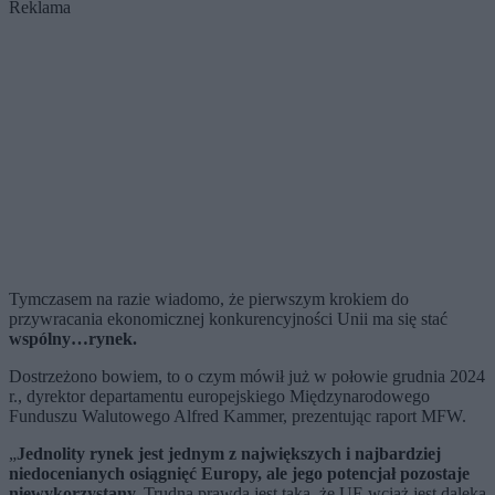
Reklama
Tymczasem na razie wiadomo, że pierwszym krokiem do
przywracania ekonomicznej konkurencyjności Unii ma się stać
wspólny…rynek.
Dostrzeżono bowiem, to o czym mówił już w połowie grudnia 2024
r., dyrektor departamentu europejskiego Międzynarodowego
Funduszu Walutowego Alfred Kammer, prezentując raport MFW.
„
Jednolity rynek jest jednym z największych i najbardziej
niedocenianych osiągnięć Europy, ale jego potencjał pozostaje
niewykorzystany.
Trudna prawda jest taka, że ​​UE wciąż jest daleka