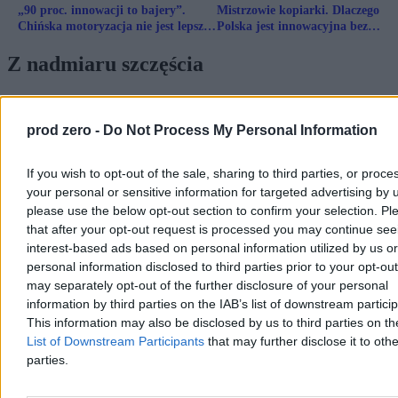
„90 proc. innowacji to bajery”.
Mistrzowie kopiarki. Dlaczego
Chińska motoryzacja nie jest lepsza
Polska jest innowacyjna bez
od europejskiej. Jeszcze
innowacji? [Wywiad Sroczyńskie
Z nadmiaru szczęścia
Gdy jest się na samym szczycie ekonomicznego powodzenia, żeby
z niego spaść, należy zrobić
trzy rzeczy
. Uwierzyć, że tak będzie
prod zero -
Do Not Process My Personal Information
wiecznie, wyhodować groźnych konkurentów i zając się odległą
przyszłością, zapominając o teraźniejszości.
If you wish to opt-out of the sale, sharing to third parties, or proce
Reklama
your personal or sensitive information for targeted advertising by 
Reklama
please use the below opt-out section to confirm your selection. Pl
that after your opt-out request is processed you may continue see
interest-based ads based on personal information utilized by us or
personal information disclosed to third parties prior to your opt-ou
may separately opt-out of the further disclosure of your personal
information by third parties on the IAB’s list of downstream partici
This information may also be disclosed by us to third parties on t
List of Downstream Participants
that may further disclose it to othe
parties.