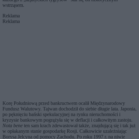
wstrząsem.
Reklama
Reklama
Korę Południową przed bankructwem ocalił Międzynarodowy
Fundusz Walutowy. Tajwan dochodził do siebie długie lata. Japonia,
po pęknięciu bański spekulacyjnej na rynku nieruchomości i
kryzysie bankowym pogrążyła się w deflacji i całkowitym zastoju.
Nota bene
ten sam krach zdewastował także, znajdującą się i tak już
w opłakanym stanie gospodarkę Rosji. Całkowicie uzależniając
Borysa Jelcyna od pomocy Zachodu. Po roku 1997 r. na niwie