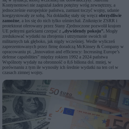
Kontynentowi nie zagrażał żaden potężny wróg zewnętrzny, a
jednocześnie europejskie państwa, zamiast toczyć wojny, udanie
koegzystowały ze sobą. Na dokładkę stały się wręcz
obrzydliwie
zamożne
, a los się do nich tylko uśmiechał. Zniknięcie ZSRR i
protektorat oferowany przez Stany Zjednoczone pozwolił krajom
UE pełnymi garściami czerpać z
„dywidendy pokoju”.
Mogły
zredukować wydatki na zbrojenia i utrzymanie swoich sił
militarnych tak głęboko, jak nigdy wcześniej. Wedle wyliczeń
zaprezentowanych przez firmę doradczą McKinsey & Company w
opracowaniu pt. „Innovation and efficiency: Increasing Europe’s
defense capabilities” między rokiem 1992 a 2024 państwa
Wspólnoty wydały na obronność o 8,6 biliona dol. mniej, w
porównaniu z tym ile wynosiły ich średnie wydatki na ten cel w
czasach zimnej wojny.