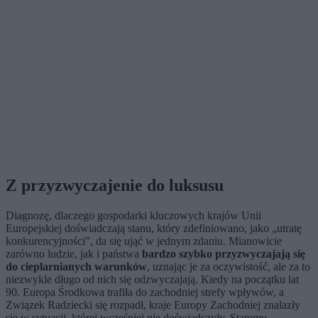
Z przyzwyczajenie do luksusu
Diagnozę, dlaczego gospodarki kluczowych krajów Unii
Europejskiej doświadczają stanu, który zdefiniowano, jako „utratę
konkurencyjności”, da się ująć w jednym zdaniu. Mianowicie
zarówno ludzie, jak i państwa
bardzo szybko przyzwyczajają się
do cieplarnianych warunków
, uznając je za oczywistość, ale za to
niezwykle długo od nich się odzwyczajają. Kiedy na początku lat
90. Europa Środkowa trafiła do zachodniej strefy wpływów, a
Związek Radziecki się rozpadł, kraje Europy Zachodniej znalazły
się w sytuacji, której wcześniej nie doświadczyły. Staremu