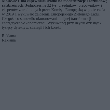
Moskwie Unia zapewniała środki na modernizację i rozbudowę
sił zbrojnych. J
ednocześnie 32 tys. urzędników, pracowników i
ekspertów zatrudnionych przez Komisje Europejską w pocie czoła
w 2019 r. wykuwało założenia Europejskiego Zielonego Ładu.
Czegoś, co stanowiło ukoronowania unijnej transformacji
energetyczno-ekonomicznej. Wykuwanej przy użyciu dziesiątek
tysięcy dyrektyw, strategii i ich korekt.
Reklama
Reklama