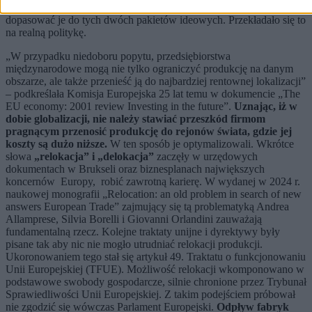
Europejskiej ówczesne elity polityczne kształtowały tak, by idealnie
dopasować je do tych dwóch pakietów ideowych. Przekładało się to
na realną politykę.
„W przypadku niedoboru popytu, przedsiębiorstwa
międzynarodowe mogą nie tylko ograniczyć produkcję na danym
obszarze, ale także przenieść ją do najbardziej rentownej lokalizacji”
– podkreślała Komisja Europejska 25 lat temu w dokumencie „The
EU economy: 2001 review Investing in the future”.
Uznając, iż w
dobie globalizacji, nie należy stawiać przeszkód firmom
pragnącym przenosić produkcję do rejonów świata, gdzie jej
koszty są dużo niższe.
W ten sposób je optymalizowali. Wkrótce
słowa
„relokacja” i „delokacja”
zaczęły w urzędowych
dokumentach w Brukseli oraz biznesplanach największych
koncernów Europy, robić zawrotną karierę. W wydanej w 2024 r.
naukowej monografii „Relocation: an old problem in search of new
answers European Trade” zajmujący się tą problematyką Andrea
Allamprese, Silvia Borelli i Giovanni Orlandini zauważają
fundamentalną rzecz. Kolejne traktaty unijne i dyrektywy były
pisane tak aby nic nie mogło utrudniać relokacji produkcji.
Ukoronowaniem tego stał się
artykuł 49. Traktatu o funkcjonowaniu
Unii Europejskiej (TFUE). Możliwość relokacji wkomponowano w
podstawowe swobody gospodarcze, silnie chronione przez Trybunał
Sprawiedliwości Unii Europejskiej. Z takim podejściem próbował
nie zgodzić się wówczas Parlament Europejski.
Odpływ fabryk