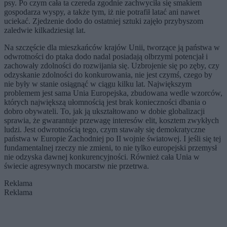
psy. Po czym cała ta czereda zgodnie zachwyciła się smakiem
gospodarza wyspy, a także tym, iż nie potrafił latać ani nawet
uciekać. Zjedzenie dodo do ostatniej sztuki zajęło przybyszom
zaledwie kilkadziesiąt lat.
Na szczęście dla mieszkańców krajów Unii, tworzące ją państwa w
odwrotności do ptaka dodo nadal posiadają olbrzymi potencjał i
zachowały zdolności do rozwijania się. Uzbrojenie się po zęby, czy
odzyskanie zdolności do konkurowania, nie jest czymś, czego by
nie były w stanie osiągnąć w ciągu kilku lat. Największym
problemem jest sama Unia Europejska, zbudowana wedle wzorców,
których największą ułomnością jest brak konieczności dbania o
dobro obywateli. To, jak ją ukształtowano w dobie globalizacji
sprawia, że gwarantuje przewagę interesów elit, kosztem zwykłych
ludzi. Jest odwrotnością tego, czym stawały się demokratyczne
państwa w Europie Zachodniej po II wojnie światowej. I jeśli się tej
fundamentalnej rzeczy nie zmieni, to nie tylko europejski przemysł
nie odzyska dawnej konkurencyjności. Również cała Unia w
świecie agresywnych mocarstw nie przetrwa.
Reklama
Reklama