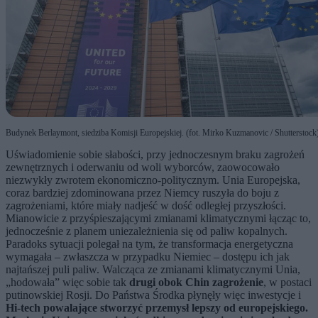
Budynek Berlaymont, siedziba Komisji Europejskiej. (fot. Mirko Kuzmanovic / Shutterstock
Uświadomienie sobie słabości, przy jednoczesnym braku zagrożeń
zewnętrznych i oderwaniu od woli wyborców, zaowocowało
niezwykły zwrotem ekonomiczno-politycznym. Unia Europejska,
coraz bardziej zdominowana przez Niemcy ruszyła do boju z
zagrożeniami, które miały nadjeść w dość odległej przyszłości.
Mianowicie z przyśpieszającymi zmianami klimatycznymi łącząc to,
jednocześnie z planem uniezależnienia się od paliw kopalnych.
Paradoks sytuacji polegał na tym, że transformacja energetyczna
wymagała – zwłaszcza w przypadku Niemiec – dostępu ich jak
najtańszej puli paliw. Walcząca ze zmianami klimatycznymi Unia,
„hodowała” więc sobie tak
drugi obok Chin zagrożenie
, w postaci
putinowskiej Rosji. Do Państwa Środka płynęły więc inwestycje i
Hi-tech powalające stworzyć przemysł lepszy od europejskiego.