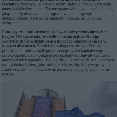
rewolucję cyfrową.
Jej beneficjantami stały się przede wszystkim
amerykańskie korporacje. To one opanowały nową, potężną branżę,
jaką stało się dostarczanie oprogramowania dla sprzętu
elektronicznego, a następnie Internet i wszelkie usługi z nim
związane.
Fantastyczna konkurencyjność wyrobów przemysłowych z
krajów UE sprawiała, że wielkie korporacje ze Starego
Kontynentu nie widziały sensu mocnego angażowania się w
nowych obszarach.
Z kolei technologiczne firmy z Europy,
próbujące to robić, z racji ograniczonego rynku kapitałowego
szybko przegrywały konkurencję i upadały lub stawały się łupem
amerykańskich gigantów. Tak jak fińska Nokia w 2014 r., kończąca
swą globalną karierę, jako zdobycz Microsoftu, który wyprowadził
z niej wszystko, co potrzebował, pozostawiając przy życiu marne
resztki.