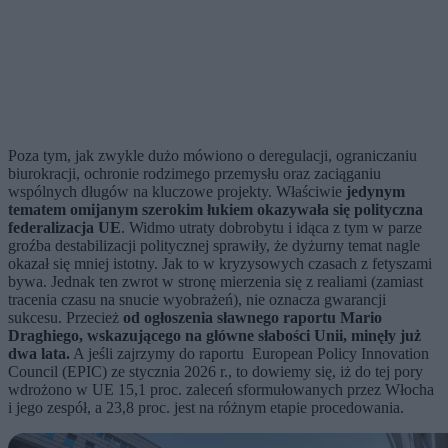
Poza tym, jak zwykle dużo mówiono o deregulacji, ograniczaniu
biurokracji, ochronie rodzimego przemysłu oraz zaciąganiu
wspólnych długów na kluczowe projekty. Właściwie
jedynym
tematem omijanym szerokim łukiem okazywała się polityczna
federalizacja UE
. Widmo utraty dobrobytu i idąca z tym w parze
groźba destabilizacji politycznej sprawiły, że dyżurny temat nagle
okazał się mniej istotny. Jak to w kryzysowych czasach z fetyszami
bywa. Jednak ten zwrot w stronę mierzenia się z realiami (zamiast
tracenia czasu na snucie wyobrażeń), nie oznacza gwarancji
sukcesu. Przecież
od ogłoszenia sławnego raportu
Mario
Draghiego, wskazującego na główne słabości Unii, minęły już
dwa lata.
A jeśli zajrzymy do raportu
European Policy Innovation
Council (EPIC) ze stycznia 2026 r., to dowiemy się, iż do tej pory
wdrożono w UE 15,1 proc. zaleceń sformułowanych przez Włocha
i jego zespół, a 23,8 proc. jest na różnym etapie procedowania.