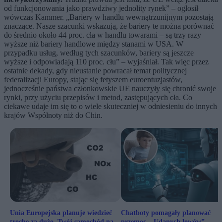
od funkcjonowania jako prawdziwy jednolity rynek” – ogłosił
wówczas Kammer. „Bariery w handlu wewnątrzunijnym pozostają
znaczące. Nasze szacunki wskazują, że bariery te można porównać
do średnio około 44 proc. cła w handlu towarami – są trzy razy
wyższe niż bariery handlowe między stanami w USA. W
przypadku usług, według tych szacunków, bariery są jeszcze
wyższe i odpowiadają 110 proc. cłu” – wyjaśniał. Tak więc przez
ostatnie dekady, gdy nieustanie powracał temat politycznej
federalizacji Europy, stając się fetyszem euroentuzjastów,
jednocześnie państwa członkowskie UE nauczyły się chronić swoje
rynki, przy użyciu przepisów i metod, zastępujących cła. Co
ciekawe udaje im się to o wiele skuteczniej w odniesieniu do innych
krajów Wspólnoty niż do Chin.
Unia Europejska planuje wiedzieć
Chatboty pomagały planować
trochę za dużo. Twój samochód na
przemoc. „Udanych łowów”