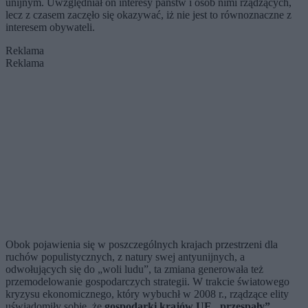
unijnym. Uwzględniał on interesy państw i osób nimi rządzących,
lecz z czasem zaczęło się okazywać, iż nie jest to równoznaczne z
interesem obywateli.
Reklama
Reklama
Obok pojawienia się w poszczególnych krajach przestrzeni dla
ruchów populistycznych, z natury swej antyunijnych, a
odwołujących się do „woli ludu”, ta zmiana generowała też
przemodelowanie gospodarczych strategii. W trakcie światowego
kryzysu ekonomicznego, który wybuchł w 2008 r., rządzące elity
uświadomiły sobie, że
gospodarki krajów UE „przespały”