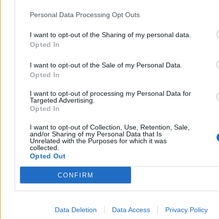
Personal Data Processing Opt Outs
I want to opt-out of the Sharing of my personal data.
Opted In
I want to opt-out of the Sale of my Personal Data.
Opted In
I want to opt-out of processing my Personal Data for
Targeted Advertising.
Opted In
I want to opt-out of Collection, Use, Retention, Sale,
and/or Sharing of my Personal Data that Is
Unrelated with the Purposes for which it was
collected.
Opted Out
CONFIRM
Początek XXI w. przyniósł absolutną dominację wiary w korzyści
płynących z globalizacji oraz jej nieuchronność i nieodwracalność.
Podobnie rzecz się miała z bezkrytycznym podejściem do ekonomii
Data Deletion
Data Access
Privacy Policy
neoliberalnej, jako jedynie słusznej. Zatem fundamenty Unii