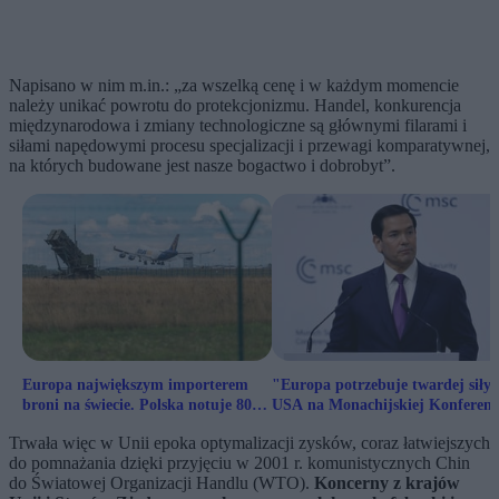
Napisano w nim m.in.: „za wszelką cenę i w każdym momencie
należy unikać powrotu do protekcjonizmu. Handel, konkurencja
międzynarodowa i zmiany technologiczne są głównymi filarami i
siłami napędowymi procesu specjalizacji i przewagi komparatywnej,
na których budowane jest nasze bogactwo i dobrobyt”.
Europa największym importerem
"Europa potrzebuje twardej siły"
broni na świecie. Polska notuje 800
USA na Monachijskiej Konferenc
proc. wzrost zakupów
Bezpieczeństwa
Trwała więc w Unii epoka optymalizacji zysków, coraz łatwiejszych
do pomnażania dzięki przyjęciu w 2001 r. komunistycznych Chin
do Światowej Organizacji Handlu (WTO).
Koncerny z krajów