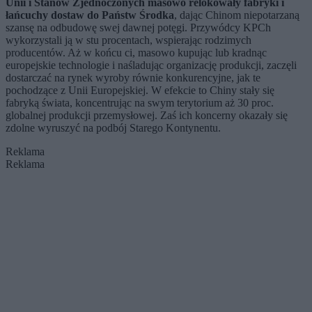
Unii i Stanów Zjednoczonych masowo relokowały fabryki i
łańcuchy dostaw do Państw Środka
, dając Chinom niepotarzaną
szansę na odbudowę swej dawnej potęgi. Przywódcy KPCh
wykorzystali ją w stu procentach, wspierając rodzimych
producentów. Aż w końcu ci, masowo kupując lub kradnąc
europejskie technologie i naśladując organizację produkcji, zaczęli
dostarczać na rynek wyroby równie konkurencyjne, jak te
pochodzące z Unii Europejskiej. W efekcie to Chiny stały się
fabryką świata, koncentrując na swym terytorium aż 30 proc.
globalnej produkcji przemysłowej. Zaś ich koncerny okazały się
zdolne wyruszyć na podbój Starego Kontynentu.
Reklama
Reklama