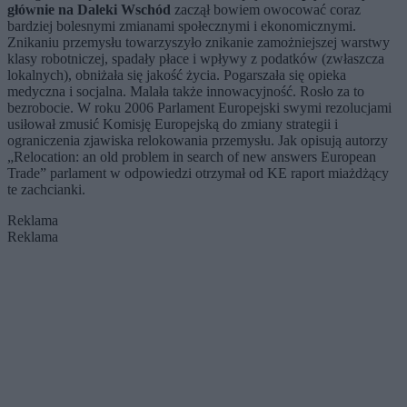
głównie na Daleki Wschód
zaczął bowiem owocować coraz
bardziej bolesnymi zmianami społecznymi i ekonomicznymi.
Znikaniu przemysłu towarzyszyło znikanie zamożniejszej warstwy
klasy robotniczej, spadały płace i wpływy z podatków (zwłaszcza
lokalnych), obniżała się jakość życia. Pogarszała się opieka
medyczna i socjalna. Malała także innowacyjność. Rosło za to
bezrobocie. W roku 2006 Parlament Europejski swymi rezolucjami
usiłował zmusić Komisję Europejską do zmiany strategii i
ograniczenia zjawiska relokowania przemysłu. Jak opisują autorzy
„Relocation: an old problem in search of new answers European
Trade” parlament w odpowiedzi otrzymał od KE raport miażdżący
te zachcianki.
Reklama
Reklama