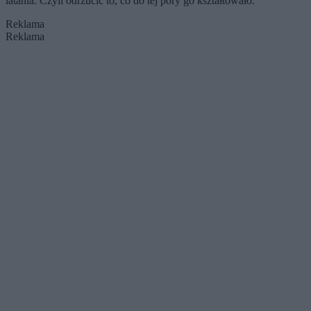
latania. Czyli odrzucić to, co do tej pory go kształtowało.
Reklama
Reklama