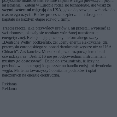
pozyskanie finansowania venture capital w ciągu pierwszych pięciu
lat istnienia”. Zatem w Europie rodzą się technologie,
ale wraz ze
swymi twórcami migrują do USA
, gdzie dojrzewają i wchodzą do
masowego użycia. Bo ów proces zabezpiecza tam dostęp do
kapitału na każdym etapie rozwoju firmy.
Trzecią rzeczą, jaką przywódcy krajów Unii przestali wypierać ze
świadomości, okazały się rezultaty wdrażanej transformacji
energetycznej. Relacjonując przebieg nieformalnego szczytu
„Deutsche Welle” podkreśliło, że: „ceny energii elektrycznej dla
przemysłu europejskiego są ponad dwukrotnie wyższe niż w USA i
Chinach”. Zaś kanclerz Merz dzień przed rozpoczęciem obrad
oświadczył, że: „Jeśli ETS nie jest odpowiednim instrumentem,
musimy go dostosować”. Dając do zrozumienia, iż liczy na
przebudowanie europejskiego systemu handlu emisjami dwutlenku
węgla. Ma temu towarzyszyć obniżanie podatków i opłat
nałożonych na energię elektryczną.
Reklama
Reklama