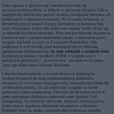
Unia wpisana w globalizację i neoliberalizm stała się
stowarzyszeniem państw, w których w pierwszej dekadzie XXI w.
następowało odwracanie procesu ścisłego powiązania interesów elit
politycznych z interesem wyborców. Po II wojnie światowej, w
demokratycznych krajach Europy Zachodniej, ta korelacja była
coraz mocniejsza. Zatem elity polityczne musiały bardzo liczyć się
ze zdaniem zwykłych obywateli. Poza tym pozostawały skazane na
konkurowanie z partiami ekstremistycznymi, wspieranymi przez
wrogów Zachodu na czele ze Związkiem Radzieckim. Siła
posłusznych woli Kremla partii komunistycznych zmuszała
ugrupowania demokratyczne,
by stale zabiegały o sympatię ludu.
Konkurencja osłabła z upadkiem ZSRR, a wygasła wraz z
nadejściem globalizacji i „nowej lewicy”, ukształtowanej przez
Tony’ego Blaira oraz Gerharda Schrödera.
Liberalna lewica jedynie w kwestii ideowych drobiazgów,
rozdmuchiwanych do rangi fundamentalnych problemów
(związanych z kwestiami obyczajowymi i seksualnymi) różniła się
od liberalnej prawicy. To zaś ostatecznie wygasiło na scenie
politycznej realną konkurencję. Zlewanie się elit politycznych w
jeden mainstream dodatkowo ułatwiało samo istnienie Unii
Europejskiej. Jej instytucje oferowały możność robienia kariery
politycznej w zupełnym oderwaniu od poparcia wyborców.
Podobnie rzecz się miała z procesem decyzyjnym na szczeblu