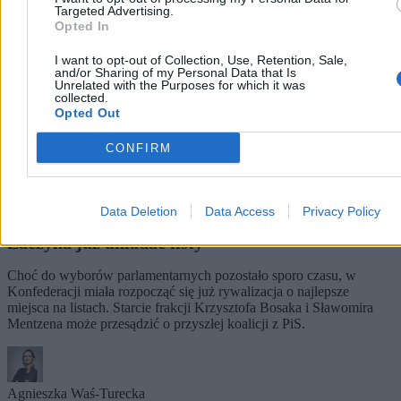
Targeted Advertising.
Opted In
I want to opt-out of Collection, Use, Retention, Sale,
and/or Sharing of my Personal Data that Is
Unrelated with the Purposes for which it was
collected.
Opted Out
CONFIRM
Data Deletion
Data Access
Privacy Policy
Konfederacja przygotowuje się do wyborów.
Zaczyna już układać listy
Choć do wyborów parlamentarnych pozostało sporo czasu, w
Konfederacji miała rozpocząć się już rywalizacja o najlepsze
miejsca na listach. Starcie frakcji Krzysztofa Bosaka i Sławomira
Mentzena może przesądzić o przyszłej koalicji z PiS.
Agnieszka Waś-Turecka