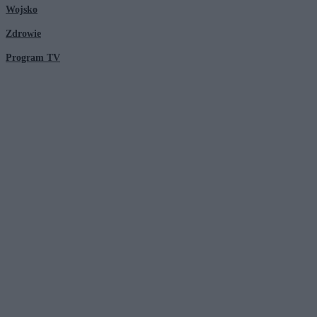
Wojsko
Zdrowie
Program TV
© 2026 Kanał Zero Spółka Akcyjna