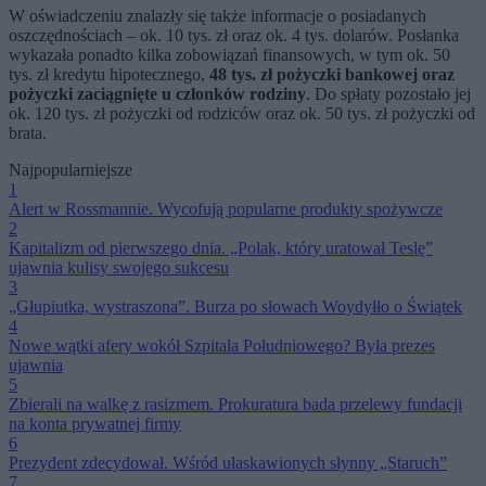
W oświadczeniu znalazły się także informacje o posiadanych
oszczędnościach – ok. 10 tys. zł oraz ok. 4 tys. dolarów. Posłanka
wykazała ponadto kilka zobowiązań finansowych, w tym ok. 50
tys. zł kredytu hipotecznego,
48 tys. zł pożyczki bankowej oraz
pożyczki zaciągnięte u członków rodziny
. Do spłaty pozostało jej
ok. 120 tys. zł pożyczki od rodziców oraz ok. 50 tys. zł pożyczki od
brata.
Najpopularniejsze
1
Alert w Rossmannie. Wycofują popularne produkty spożywcze
2
Kapitalizm od pierwszego dnia. „Polak, który uratował Teslę”
ujawnia kulisy swojego sukcesu
3
„Głupiutka, wystraszona”. Burza po słowach Woydyłło o Świątek
4
Nowe wątki afery wokół Szpitala Południowego? Była prezes
ujawnia
5
Zbierali na walkę z rasizmem. Prokuratura bada przelewy fundacji
na konta prywatnej firmy
6
Prezydent zdecydował. Wśród ułaskawionych słynny „Staruch”
7