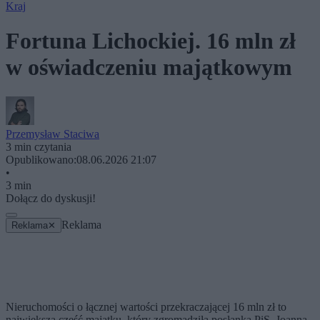
Kraj
Fortuna Lichockiej. 16 mln zł
w oświadczeniu majątkowym
Przemysław Staciwa
3 min czytania
Opublikowano:
08.06.2026 21:07
•
3 min
Dołącz do dyskusji!
Reklama
Reklama
✕
Nieruchomości o łącznej wartości przekraczającej 16 mln zł to
największa część majątku, który zgromadziła posłanka PiS, Joanna