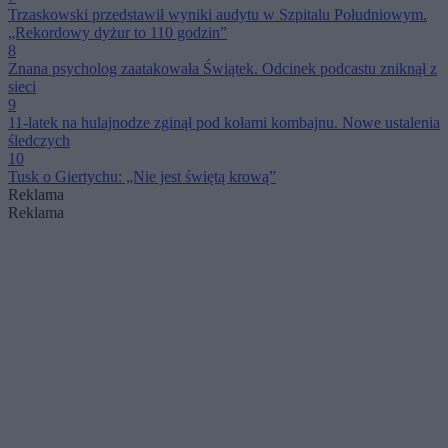
Trzaskowski przedstawił wyniki audytu w Szpitalu Południowym.
„Rekordowy dyżur to 110 godzin”
8
Znana psycholog zaatakowała Świątek. Odcinek podcastu zniknął z
sieci
9
11-latek na hulajnodze zginął pod kołami kombajnu. Nowe ustalenia
śledczych
10
Tusk o Giertychu: „Nie jest świętą krową”
Reklama
Reklama