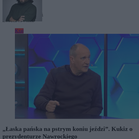
Tagi:
Joanna Lichocka
PiS
Zobacz również
Kraj
„Łaska pańska na pstrym koniu jeździ”. Kukiz o
prezydenturze Nawrockiego