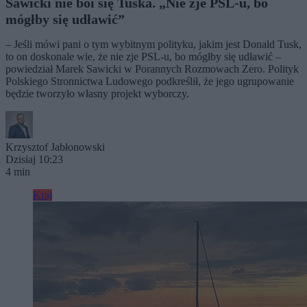
Sawicki nie boi się Tuska. „Nie zje PSL-u, bo
mógłby się udławić”
– Jeśli mówi pani o tym wybitnym polityku, jakim jest Donald Tusk,
to on doskonale wie, że nie zje PSL-u, bo mógłby się udławić –
powiedział Marek Sawicki w Porannych Rozmowach Zero. Polityk
Polskiego Stronnictwa Ludowego podkreślił, że jego ugrupowanie
będzie tworzyło własny projekt wyborczy.
Krzysztof Jabłonowski
Dzisiaj 10:23
4 min
Kraj