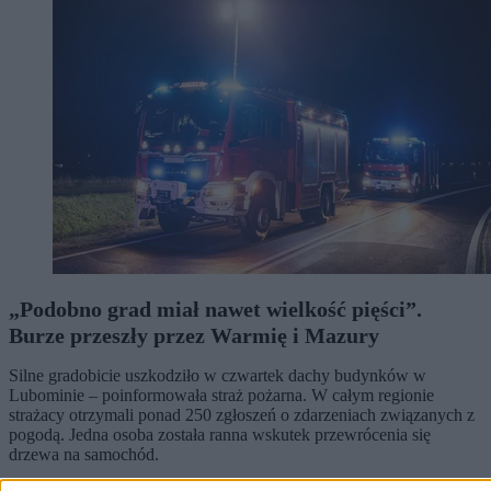
„Podobno grad miał nawet wielkość pięści”.
Burze przeszły przez Warmię i Mazury
Silne gradobicie uszkodziło w czwartek dachy budynków w
Lubominie – poinformowała straż pożarna. W całym regionie
strażacy otrzymali ponad 250 zgłoszeń o zdarzeniach związanych z
pogodą. Jedna osoba została ranna wskutek przewrócenia się
drzewa na samochód.