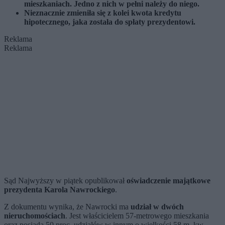
mieszkaniach. Jedno z nich w pełni należy do niego.
Nieznacznie zmieniła się z kolei kwota kredytu
hipotecznego, jaka została do spłaty prezydentowi.
Reklama
Reklama
Sąd Najwyższy w piątek opublikował
oświadczenie majątkowe
prezydenta Karola Nawrockiego
.
Z dokumentu wynika, że Nawrocki ma
udział w dwóch
nieruchomościach
. Jest właścicielem 57-metrowego mieszkania
oraz posiada 50 proc. udziałów w innym o wielkości 58 m. kw.,