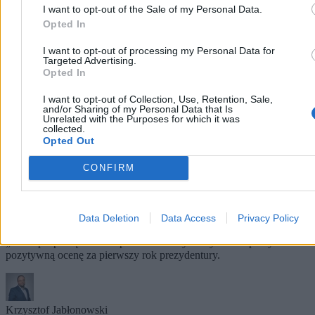
I want to opt-out of the Sale of my Personal Data.
Opted In
I want to opt-out of processing my Personal Data for
Targeted Advertising.
Opted In
I want to opt-out of Collection, Use, Retention, Sale,
and/or Sharing of my Personal Data that Is
Unrelated with the Purposes for which it was
collected.
Opted Out
CONFIRM
Sondaż: Polacy oceniają pierwszy rok
prezydentury Karola Nawrockiego
Ponad połowa Polaków ocenia Karola Nawrockiego co najmniej na
Data Deletion
Data Access
Privacy Policy
„czwórkę” – wynika z sondażu opublikowanego w piątek przez
„Rzeczpospolitą”. Ponad połowa badanych wystawiła prezydentowi
pozytywną ocenę za pierwszy rok prezydentury.
Krzysztof Jabłonowski