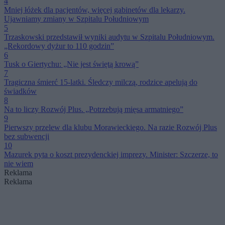
4
Mniej łóżek dla pacjentów, więcej gabinetów dla lekarzy.
Ujawniamy zmiany w Szpitalu Południowym
5
Trzaskowski przedstawił wyniki audytu w Szpitalu Południowym.
„Rekordowy dyżur to 110 godzin”
6
Tusk o Giertychu: „Nie jest świętą krową”
7
Tragiczna śmierć 15-latki. Śledczy milczą, rodzice apelują do
świadków
8
Na to liczy Rozwój Plus. „Potrzebują mięsa armatniego”
9
Pierwszy przelew dla klubu Morawieckiego. Na razie Rozwój Plus
bez subwencji
10
Mazurek pyta o koszt prezydenckiej imprezy. Minister: Szczerze, to
nie wiem
Reklama
Reklama