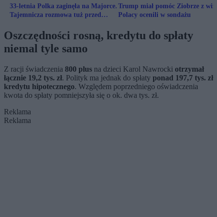
33-letnia Polka zaginęła na Majorce.
Trump miał pomóc Ziobrze z wiz
Tajemnicza rozmowa tuż przed
Polacy ocenili w sondażu
zaginięciem
Oszczędności rosną, kredytu do spłaty
niemal tyle samo
Z racji świadczenia
800 plus
na dzieci Karol Nawrocki
otrzymał
łącznie 19,2 tys. zł
. Polityk ma jednak do spłaty
ponad 197,7 tys. zł
kredytu hipotecznego
. Względem poprzedniego oświadczenia
kwota do spłaty pomniejszyła się o ok. dwa tys. zł.
Reklama
Reklama