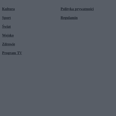
Kultura
Polityka prywatności
Sport
Regulamin
Świat
Wojsko
Zdrowie
Program TV
© 2026 Kanał Zero Spółka Akcyjna