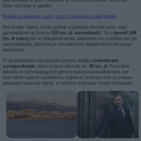
które otrzymał w spadku.
Polska zorganizuje ważny szczyt. Nawrocki podał termin
Pod koniec marca, kiedy polityk wypełniał oświadczenie, miał
zgromadzone na koncie
339 tys. zł. oszczędności
. To o
ponad 200
tys. zł więcej
niż w ubiegłorocznym, złożonym we wrześniu tuż po
zaprzysiężeniu, pierwszym oświadczeniu majątkowym obecnego
prezydenta.
W gromadzeniu oszczędności pomóc mogło
comiesięczne
wynagrodzenie
, które wynosi obecnie ok.
30 tys. zł
. Prezydent
mieszka w przysługujących głowie państwa posiadłościach, nie
musi także opłacać rachunków, kupować jedzenia oraz za własne
pieniądze nabywać ubrań, w których wykonuje swoje obowiązki.