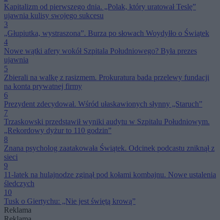
Kapitalizm od pierwszego dnia. „Polak, który uratował Teslę”
ujawnia kulisy swojego sukcesu
3
„Głupiutka, wystraszona”. Burza po słowach Woydyłło o Świątek
4
Nowe wątki afery wokół Szpitala Południowego? Była prezes
ujawnia
5
Zbierali na walkę z rasizmem. Prokuratura bada przelewy fundacji
na konta prywatnej firmy
6
Prezydent zdecydował. Wśród ułaskawionych słynny „Staruch”
7
Trzaskowski przedstawił wyniki audytu w Szpitalu Południowym.
„Rekordowy dyżur to 110 godzin”
8
Znana psycholog zaatakowała Świątek. Odcinek podcastu zniknął z
sieci
9
11-latek na hulajnodze zginął pod kołami kombajnu. Nowe ustalenia
śledczych
10
Tusk o Giertychu: „Nie jest świętą krową”
Reklama
Reklama