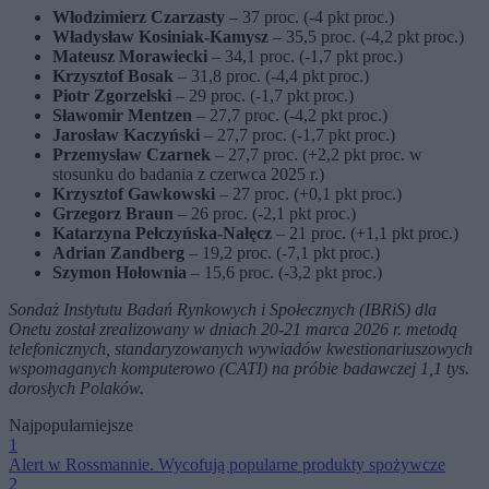
Włodzimierz Czarzasty
– 37 proc. (-4 pkt proc.)
Władysław Kosiniak-Kamysz
– 35,5 proc. (-4,2 pkt proc.)
Mateusz Morawiecki
– 34,1 proc. (-1,7 pkt proc.)
Krzysztof Bosak
– 31,8 proc. (-4,4 pkt proc.)
Piotr Zgorzelski
– 29 proc. (-1,7 pkt proc.)
Sławomir Mentzen
– 27,7 proc. (-4,2 pkt proc.)
Jarosław Kaczyński
– 27,7 proc. (-1,7 pkt proc.)
Przemysław Czarnek
– 27,7 proc. (+2,2 pkt proc. w
stosunku do badania z czerwca 2025 r.)
Krzysztof Gawkowski
– 27 proc. (+0,1 pkt proc.)
Grzegorz Braun
– 26 proc. (-2,1 pkt proc.)
Katarzyna Pełczyńska-Nałęcz
– 21 proc. (+1,1 pkt proc.)
Adrian Zandberg
– 19,2 proc. (-7,1 pkt proc.)
Szymon Hołownia
– 15,6 proc. (-3,2 pkt proc.)
Sondaż Instytutu Badań Rynkowych i Społecznych (IBRiS) dla
Onetu został zrealizowany w dniach 20-21 marca 2026 r. metodą
telefonicznych, standaryzowanych wywiadów kwestionariuszowych
wspomaganych komputerowo (CATI) na próbie badawczej 1,1 tys.
dorosłych Polaków.
Najpopularniejsze
1
Alert w Rossmannie. Wycofują popularne produkty spożywcze
2