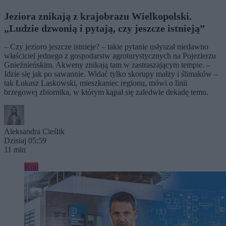
Jeziora znikają z krajobrazu Wielkopolski.
„Ludzie dzwonią i pytają, czy jeszcze istnieją”
– Czy jezioro jeszcze istnieje? – takie pytanie usłyszał niedawno
właściciel jednego z gospodarstw agroturystycznych na Pojezierzu
Gnieźnieńskim. Akweny znikają tam w zastraszającym tempie. –
Idzie się jak po sawannie. Widać tylko skorupy małży i ślimaków –
tak Łukasz Laskowski, mieszkaniec regionu, mówi o linii
brzegowej zbiornika, w którym kąpał się zaledwie dekadę temu.
Aleksandra Cieślik
Dzisiaj 05:59
11 min
Kraj