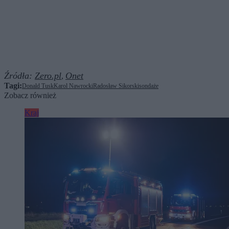
Źródła:
Zero.pl
Onet
,
Tagi:
Donald Tusk
Karol Nawrocki
Radosław Sikorski
sondaże
Zobacz również
Kraj