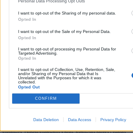
Personal Data Processing Opt Outs
I want to opt-out of the Sharing of my personal data.
Opted In
I want to opt-out of the Sale of my Personal Data.
Opted In
I want to opt-out of processing my Personal Data for
Targeted Advertising.
Opted In
I want to opt-out of Collection, Use, Retention, Sale,
and/or Sharing of my Personal Data that Is
Unrelated with the Purposes for which it was
collected.
Opted Out
„Ja to mogę nie wychodzić ze stroju”. Strażniczka
CONFIRM
tradycji Żywiecczyzny
– Ja to mogę nie wychodzić ze stroju. Dla mnie większym
problemem jest założyć coś innego – mówi wesoło Irena Pietras.
Data Deletion
Data Access
Privacy Policy
Siwe włosy spięte w kok poprawia prawą dłonią. Na palcach mienią
się złote pierścionki. Szyję zaś zdobią korale z najprawdziwszego
koralowca. Dobrze kontrastują z białą, haftowaną bluzką i zieloną