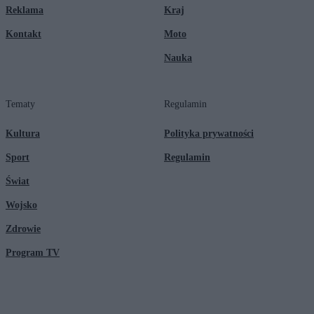
Reklama
Kraj
Kontakt
Moto
Nauka
Tematy
Regulamin
Kultura
Polityka prywatności
Sport
Regulamin
Świat
Wojsko
Zdrowie
Program TV
© 2026 Kanał Zero Spółka Akcyjna