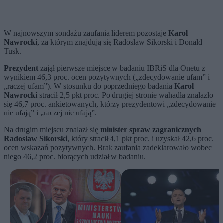
W najnowszym sondażu zaufania liderem pozostaje
Karol
Nawrocki
, za którym znajdują się Radosław Sikorski i Donald
Tusk.
Prezydent
zajął pierwsze miejsce w badaniu IBRiS dla Onetu z
wynikiem 46,3 proc. ocen pozytywnych („zdecydowanie ufam” i
„raczej ufam”). W stosunku do poprzedniego badania
Karol
Nawrocki
stracił 2,5 pkt proc. Po drugiej stronie wahadła znalazło
się 46,7 proc. ankietowanych, którzy prezydentowi „zdecydowanie
nie ufają” i „raczej nie ufają”.
Na drugim miejscu znalazł się
minister spraw zagranicznych
Radosław Sikorski
, który stracił 4,1 pkt proc. i uzyskał 42,6 proc.
ocen wskazań pozytywnych. Brak zaufania zadeklarowało wobec
niego 46,2 proc. biorących udział w badaniu.