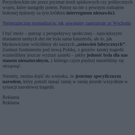
Prezydenckim nie przez pryzmat teorii spiskowych czy politycznych
wojen, które nastąpiły potem. Patrzę na nie z pewnym rodzajem
bolesnej tęsknoty za tym krótkim
interregnum nienawiści.
Niebezpieczna normalizacja: jak oswajamy zagrożenie ze Wschodu
I być może – patrząc z perspektywy społecznej – największym
dramatem tamtych dni nie była sama katastrofa, ale to, jak
błyskawicznie wróciliśmy do naszych
„ustawień fabrycznych”
.
Zamiast fundamentu pod nową Polskę, z gruzów tamtej tragedii
wznieśliśmy jeszcze wyższe zasieki – jakby
jedność była dla nas
stanem nienaturalnym
, z którego czym prędzej musieliśmy się
otrząsnąć.
Niestety, można dojść do wniosku, że
jesteśmy specyficznym
narodem
, który potrafi stanąć ramię w ramię przede wszystkim w
sytuacji narodowej tragedii.
Reklama
Reklama