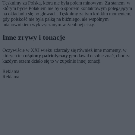
Tęsknimy za Polską, która nie była polem minowym. Za stanem, w
którym bycie Polakiem nie było sportem kontaktowym polegającym
na okładaniu się po głowach. Tęsknimy za tym krótkim momentem,
gdy polskość nie była pałką na bliźniego, ale wspólnym
mianownikiem wykrzyczanym w żałobnej ciszy.
Inne zrywy i tonacje
Oczywiście w XXI wieku zdarzały się również inne momenty, w
których ten
uśpiony patriotyczny gen
dawał o sobie znać, choć za
każdym razem działo się to w zupełnie innej tonacji.
Reklama
Reklama