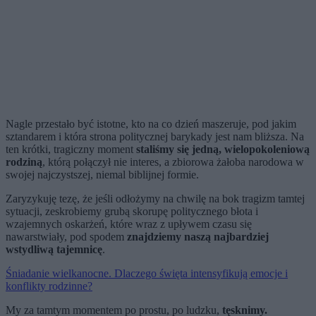
Nagle przestało być istotne, kto na co dzień maszeruje, pod jakim
sztandarem i która strona politycznej barykady jest nam bliższa. Na
ten krótki, tragiczny moment
staliśmy się jedną, wielopokoleniową
rodziną
, którą połączył nie interes, a zbiorowa żałoba narodowa w
swojej najczystszej, niemal biblijnej formie.
Zaryzykuję tezę, że jeśli odłożymy na chwilę na bok tragizm tamtej
sytuacji, zeskrobiemy grubą skorupę politycznego błota i
wzajemnych oskarżeń, które wraz z upływem czasu się
nawarstwiały, pod spodem
znajdziemy naszą najbardziej
wstydliwą tajemnicę
.
Śniadanie wielkanocne. Dlaczego święta intensyfikują emocje i
konflikty rodzinne?
My za tamtym momentem po prostu, po ludzku,
tęsknimy.