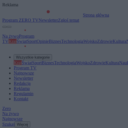
Reklama
Strona główna
Program ZERO TV
Newsletter
Zgłoś temat
Na żywo
Program
TV
Kraj
Świat
Sport
Opinie
Biznes
Technologia
Wojsko
Zdrowie
Kultura
Wszystkie kategorie
Kraj
Świat
Sport
Biznes
Technologia
Wojsko
Zdrowie
Kultura
Nau
Program TV
Najnowsze
Newsletter
Redakcja
Reklama
Regulamin
Kontakt
Zero
Na żywo
Najnowsze
Szukaj
Więcej