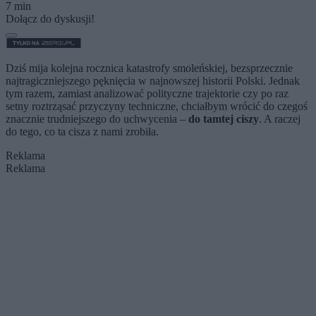
7 min
Dołącz do dyskusji!
Dziś mija kolejna rocznica katastrofy smoleńskiej, bezsprzecznie
najtragiczniejszego pęknięcia w najnowszej historii Polski. Jednak
tym razem, zamiast analizować polityczne trajektorie czy po raz
setny roztrząsać przyczyny techniczne, chciałbym wrócić do czegoś
znacznie trudniejszego do uchwycenia –
do tamtej ciszy
. A raczej
do tego, co ta cisza z nami zrobiła.
Reklama
Reklama