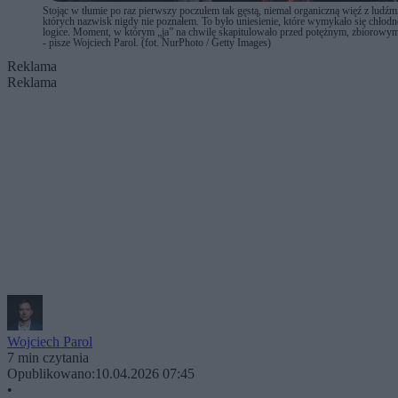
Stojąc w tłumie po raz pierwszy poczułem tak gęstą, niemal organiczną więź z ludźm
których nazwisk nigdy nie poznałem. To było uniesienie, które wymykało się chłodn
logice. Moment, w którym „ja” na chwilę skapitulowało przed potężnym, zbiorowy
- pisze Wojciech Parol. (fot. NurPhoto / Getty Images)
Reklama
Reklama
Wojciech Parol
7 min czytania
Opublikowano:
10.04.2026 07:45
•