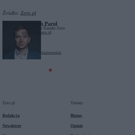
Źródło:
Zero.pl
Wojciech Parol
Dziennikarz Kanału Zero
redakcja@zero.pl
Tagi:
historia
katastrofa
Polska
Smoleńsk
Zero.pl
Tematy
Redakcja
Biznes
Newsletter
Opinie