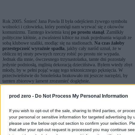
Rok 2005. Śmierć Jana Pawła II była odejściem żywego symbolu
wolności i człowieka, który pomógł nam wyrwać się z okowów
komunizmu. Tamtego kwietnia kraj
po prostu stanął
. Zamilkły
polityczne kłótnie, a zwaśnieni kibice na znak pojednania wiązali ze
sobą klubowe szaliki, modląc się na stadionach.
Na czas żałoby
przestępczość wyraźnie spadła
, jakby cały naród uznał, że w
obliczu tej straty pewnych rzeczy robić po prostu nie wypada.
Jednak dla mnie, ówczesnego trzynastolatka, tamte dni pozostały
jedynie podniosłą, mglistą dekoracją dzieciństwa. Byłem wtedy zbyt
młody, by w pełni pojąć wagę tego tektonicznego pęknięcia. W
przeciwieństwie do Smoleńska brakowało mi jeszcze narzędzi, by
tamten zbiorowy lament zrozumieć dogłębnie.
prod zero -
Do Not Process My Personal Information
If you wish to opt-out of the sale, sharing to third parties, or proce
your personal or sensitive information for targeted advertising by 
please use the below opt-out section to confirm your selection. Pl
that after your opt-out request is processed you may continue see