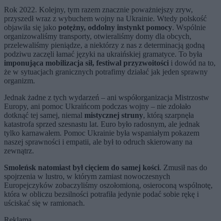
Rok 2022. Kolejny, tym razem znacznie poważniejszy zryw,
przyszedł wraz z wybuchem wojny na Ukrainie. Wtedy polskość
objawiła się jako
potężny, oddolny instynkt pomocy
. Wspólnie
organizowaliśmy transporty, otwieraliśmy domy dla obcych,
przelewaliśmy pieniądze, a niektórzy z nas z determinacją godną
podziwu zaczęli łamać języki na ukraińskiej gramatyce. To była
imponująca mobilizacja sił, festiwal przyzwoitości
i dowód na to,
że w sytuacjach granicznych potrafimy działać jak jeden sprawny
organizm.
Jednak żadne z tych wydarzeń – ani współorganizacja Mistrzostw
Europy, ani pomoc Ukraińcom podczas wojny – nie zdołało
dotknąć tej samej, niemal
mistycznej struny
, którą szarpnęła
katastrofa sprzed szesnastu lat. Euro było radosnym, ale jednak
tylko karnawałem. Pomoc Ukrainie była wspaniałym pokazem
naszej sprawności i empatii, ale był to odruch skierowany na
zewnątrz.
S
moleńsk natomiast był cięciem do samej kości
. Zmusił nas do
spojrzenia w lustro, w którym zamiast nowoczesnych
Europejczyków zobaczyliśmy oszołomioną, osieroconą wspólnotę,
która w obliczu bezsilności potrafiła jedynie podać sobie rękę i
uściskać się w ramionach.
Reklama