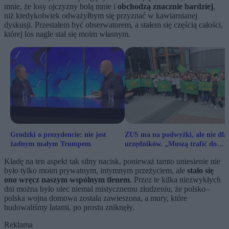
mnie, że losy ojczyzny bolą mnie i
obchodzą znacznie bardziej
,
niż kiedykolwiek odważyłbym się przyznać w kawiarnianej
dyskusji. Przestałem być obserwatorem, a stałem się częścią całości,
której los nagle stał się moim własnym.
Grodzki o prezydencie: nie jest
ZUS ma na podwyżki, ale nie dla
żadnym małym Trumpem
urzędników. „Muszą trafić do
lekarzy”
Kładę na ten aspekt tak silny nacisk, ponieważ tamto uniesienie nie
było tylko moim prywatnym, intymnym przeżyciem, ale
stało się
ono wręcz naszym wspólnym tlenem
. Przez te kilka niezwykłych
dni można było ulec niemal mistycznemu złudzeniu, że polsko–
polska wojna domowa została zawieszona, a mury, które
budowaliśmy latami, po prostu zniknęły.
Reklama