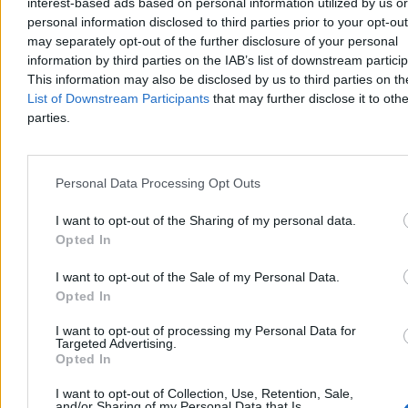
interest-based ads based on personal information utilized by us or
Gdy konstytucja przestaje
W Ciechocinku chcą odwołać
personal information disclosed to third parties prior to your opt-ou
wystarczać. Granice kompetencji
burmistrza. W tle afera o
may separately opt-out of the further disclosure of your personal
prezydenta i Sejmu
biogazownię
information by third parties on the IAB’s list of downstream partici
Rok 2012. Podczas Euro, którego byliśmy współgospodarzem,
This information may also be disclosed by us to third parties on t
Polska po raz pierwszy od dawna utonęła w tak gęstym morzu
biało–czerwonych barw.
Było głośno, dumnie i patriotycznie
– od
List of Downstream Participants
that may further disclose it to othe
szalików po flagi na samochodach. Stadionowe chóry, spontaniczne
parties.
uliczne pochody po meczach, flagi zwisające z balkonów –
wszystko to tworzyło atmosferę masowego, radosnego uniesienia.
Był to czas, gdy
narodowe barwy nie dzieliły, lecz łączyły
, a
wspólne kibicowanie dawało poczucie dumy, która nie
Personal Data Processing Opt Outs
potrzebowała żadnego politycznego uzasadnienia. To był pierwszy
raz od dawna, gdy polskość miała smak wspólnej zabawy i
I want to opt-out of the Sharing of my personal data.
afirmacji, a nie konfliktu.
Opted In
Reklama
Reklama
I want to opt-out of the Sale of my Personal Data.
Opted In
I want to opt-out of processing my Personal Data for
Targeted Advertising.
Opted In
I want to opt-out of Collection, Use, Retention, Sale,
and/or Sharing of my Personal Data that Is