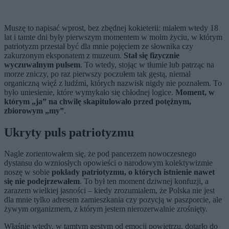
Muszę to napisać wprost, bez zbędnej kokieterii: miałem wtedy 18
lat i tamte dni były pierwszym momentem w moim życiu, w którym
patriotyzm przestał być dla mnie pojęciem ze słownika czy
zakurzonym eksponatem z muzeum.
Stał się fizycznie
wyczuwalnym pulsem
. To wtedy, stojąc w tłumie lub patrząc na
morze zniczy, po raz pierwszy poczułem tak gęstą, niemal
organiczną więź z ludźmi, których nazwisk nigdy nie poznałem. To
było uniesienie, które wymykało się chłodnej logice.
Moment, w
którym „ja” na chwilę skapitulowało przed potężnym,
zbiorowym „my”
.
Ukryty puls patriotyzmu
Nagle zorientowałem się, że pod pancerzem nowoczesnego
dystansu do wzniosłych opowieści o narodowym kolektywizmie
noszę w sobie
pokłady patriotyzmu, o których istnienie nawet
się nie podejrzewałem
. To był ten moment dziwnej konfuzji, a
zarazem wielkiej jasności – kiedy zrozumiałem, że Polska nie jest
dla mnie tylko adresem zamieszkania czy pozycją w paszporcie, ale
żywym organizmem, z którym jestem nierozerwalnie zrośnięty.
Właśnie wtedy, w tamtym gęstym od emocji powietrzu, dotarło do