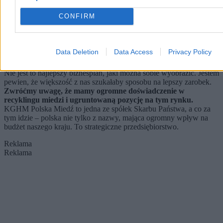
spory sad. Potrafimy o niego dbać, opanowaliśmy praktycznie do
perfekcji proces zbierania owoców, ale aby zjeść dżem, musimy
CONFIRM
sprzedać zebrane owoce sąsiadowi, który je przerobi, a gotowy
produkt odsprzeda ze sporym zyskiem.
Czytaj też:
Reforma samorządowa w Polsce. Czy likwidacja
Data Deletion
Data Access
Privacy Policy
powiatów to dobry pomysł?
Nie jest to najlepszy biznesplan, jaki można sobie wyobrazić. Jestem
pewien, że większość z nas szukałaby sposobu na lepszy zarobek.
Zwróćmy uwagę, że mamy ogromne doświadczenie w
recyklingu miedzi i ugruntowaną pozycję na tym rynku.
KGHM Polska Miedź to jedna ze spółek Skarbu Państwa, a co za
tym idzie – polska nie tylko z nazwy, mająca ogromny wpływ na
budżet naszego kraju. To strategiczne przedsiębiorstwo.
Reklama
Reklama