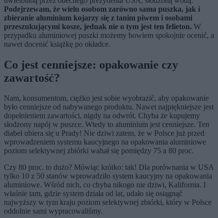
uwielbianą przez obecnego prezydenta USA, słodzoną wodą.
Podejrzewam, że wielu osobom zarówno sama puszka, jak i
zbieranie aluminium kojarzy się z tanim piwem i osobami
przeszukującymi kosze, jednak nie o tym jest ten felieton.
W
przypadku aluminiowej puszki możemy bowiem spokojnie ocenić, a
nawet docenić książkę po okładce.
Co jest cenniejsze: opakowanie czy
zawartość?
Nam, konsumentom, ciężko jest sobie wyobrazić, aby opakowanie
było cenniejsze od nabywanego produktu. Nawet najpiękniejsze jest
dopełnieniem zawartości, nigdy na odwrót. Chyba że kupujemy
słodzony napój w puszce. Wtedy to aluminium jest cenniejsze. Ten
diabeł ubiera się u Prady! Nie dziwi zatem, że w Polsce już przed
wprowadzeniem systemu kaucyjnego na opakowania aluminiowe
poziom selektywnej zbiórki wahał się pomiędzy 75 a 80 proc.
Czy 80 proc. to dużo? Mówiąc krótko: tak! Dla porównania w USA
tylko 10 z 50 stanów wprowadziło system kaucyjny na opakowania
aluminiowe. Wśród nich, co chyba nikogo nie dziwi, Kalifornia. I
właśnie tam, gdzie system działa od lat, udało się osiągnąć
najwyższy w tym kraju poziom selektywnej zbiórki, który w Polsce
oddolnie sami wypracowaliśmy.