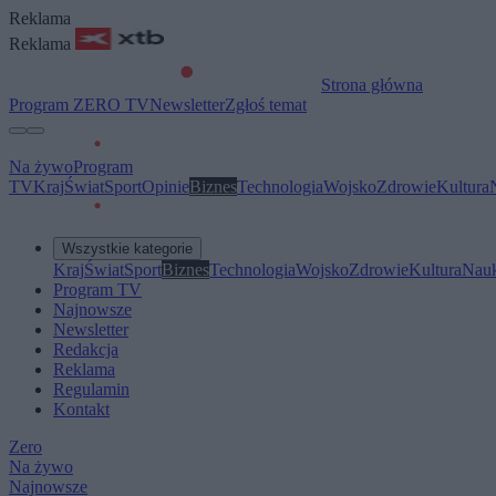
Reklama
Reklama
Strona główna
Program ZERO TV
Newsletter
Zgłoś temat
Na żywo
Program
TV
Kraj
Świat
Sport
Opinie
Biznes
Technologia
Wojsko
Zdrowie
Kultura
Wszystkie kategorie
Kraj
Świat
Sport
Biznes
Technologia
Wojsko
Zdrowie
Kultura
Nau
Program TV
Najnowsze
Newsletter
Redakcja
Reklama
Regulamin
Kontakt
Zero
Na żywo
Najnowsze