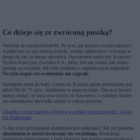
Co dzieje się ze zwróconą puszką?
Wróćmy do naszej bohaterki. Po tym, jak puszka została oddana i
wypłacono za nią należną kaucję, zostaje zgnieciona i wyrusza w
drogę do tak zwanego operatora. Operatorem może być Krajowy
System Kaucyjny Zwrotka S.A., który jest tak polski, jak ruskie
pierogi są rosyjskie, lub inny podmiot z zagranicznym kapitałem.
Na tym etapie coś ewidentnie nie zagrało.
Następnie trafia do huty. Często do Konina, gdzie przetapiane jest
jakieś 60 do 75 proc. aluminium w naszym kraju. Dla uczciwości
należy dodać, że huta owa należy do Szwedów, a rodzimy biznes
ma stosunkowo niewielki udział w całym procesie.
Ukraińcy coraz śmielej wchodzą w polskie nieruchomości. Gonią
ich Białorusini
A dlaczego przetapianie aluminium jest opłacalne? Jak już pisałem,
aluminium to metal stworzony do recyklingu
. Produkcja
aluminium pierwotnego z rudy boksytu jest bardzo energochłonna,