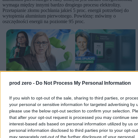
wymaga między innymi bardzo drogiego procesu elektrolizy.
Przetapianie złomu pochłania jakieś 5 proc. energii potrzebnej do
wytopienia aluminium pierwotnego. Powtórzę: mówimy o
oszczędności energii na poziomie 95 proc.
Lobbing biznesu, podróżujące śmieci
System kaucyjny? „Muszę dziś z
prod zero -
Do Not Process My Personal Information
i palenie butelek. Ujawniamy, jak
pokorą uderzyć się w pierś”
działa system kaucyjny
If you wish to opt-out of the sale, sharing to third parties, or proce
Niech nikogo zatem nie zwiodą marketingowe zaklęcia wielu
producentów sprzętu elektronicznego.
Hasło: „nasze produkty
your personal or sensitive information for targeted advertising by 
wykonane są z recyklingowanego aluminium” to nie żadna
please use the below opt-out section to confirm your selection. Pl
ochrona środowiska
, zmniejszenie emisji, walka o lepsze jutro i
that after your opt-out request is processed you may continue see
tym podobne – to czysta kalkulacja. Gdyby te firmy tak dbały o
interest-based ads based on personal information utilized by us or
środowisko, jak twierdzą, pozwoliłyby na prostą wymianę
personal information disclosed to third parties prior to your opt-ou
podzespołów w swoich urządzeniach, czego od lat nie robią. To
may separately opt-out of the further disclosure of your personal
jednak temat na inny felieton.