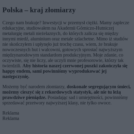
Polska – kraj złomiarzy
Czego nam brakuje? Inwestycji w przemysł ciężki. Mamy zaplecze
edukacyjne, studiowałem na Akademii Górniczo-Hutniczej
metalurgię metali nieżelaznych, do których zalicza się między
innymi miedź, aluminium oraz metale szlachetne. Mimo iż studiów
nie skończyłem i upłynęło już trochę czasu, wiem, że brakuje
nowoczesnych hut i walcowni, gotowych sprostać najwyższym
międzynarodowym standardom produkcyjnym. Moje zdanie, co
oczywiste, się nie liczy, ale uczyli mnie profesorowie, którzy tak
twierdzili.
Aby historia naszej czerwonej puszki zakończyła się
happy endem, sami powinniśmy wyprodukować jej
następczynię.
Możemy być narodem złomiarzy,
doskonale segregującym śmieci,
możemy cieszyć się z rekordowych statystyk, ale nie tu leżą
prawdziwe pieniądze.
Posiadając sad i umiejętności, powinniśmy
sprzedawać przetwory najwyższej klasy, nie tylko owoce.
Reklama
Reklama