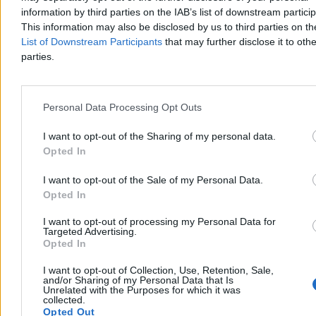
information by third parties on the IAB’s list of downstream partici
Reklama
This information may also be disclosed by us to third parties on t
Reklama
List of Downstream Participants
that may further disclose it to othe
parties.
Personal Data Processing Opt Outs
I want to opt-out of the Sharing of my personal data.
Opted In
I want to opt-out of the Sale of my Personal Data.
Opted In
Mamy przetopione aluminium, co dalej?
Abyśmy mogli powołać
I want to opt-out of processing my Personal Data for
Targeted Advertising.
kolejną puszkę do życia i zamknąć proces, potrzebna jest
Opted In
walcownia.
Niestety, w tym procesie również nie przodujemy.
Polska jest importerem netto blach aluminiowych. Nie oznacza to
I want to opt-out of Collection, Use, Retention, Sale,
oczywiście, że niczego nie produkujemy, ale produkcja jest za mała,
and/or Sharing of my Personal Data that Is
zwłaszcza w segmencie przemysłu lotniczego czy samochodowego.
Unrelated with the Purposes for which it was
collected.
Do czego porównać tę sytuację? Wyobraźmy sobie, że posiadamy
Opted Out