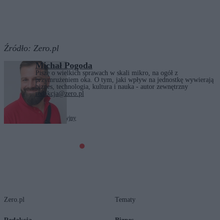
Źródło:
Zero.pl
Michał Pogoda
Piszę o wielkich sprawach w skali mikro, na ogół z
przymrużeniem oka. O tym, jaki wpływ na jednostkę wywierają
biznes, technologia, kultura i nauka - autor zewnętrzny
redakcja@zero.pl
Tagi:
puszka
system kaucyjny
Zero.pl
Tematy