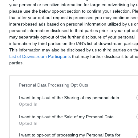
your personal or sensitive information for targeted advertising by 
please use the below opt-out section to confirm your selection. Pl
that after your opt-out request is processed you may continue see
Chwila ochłody, ale potem lato nie odpuści. Mamy
interest-based ads based on personal information utilized by us or
nową wakacyjną prognozę
personal information disclosed to third parties prior to your opt-ou
may separately opt-out of the further disclosure of your personal
Po fali upałów, w trakcie których temperatury sięgały 40 st. C,
information by third parties on the IAB’s list of downstream partici
czeka nas ochłodzenie. Jak podają meteorolodzy, nie potrwa ono
This information may also be disclosed by us to third parties on t
długo. – Lato nie odpuszcza, choć okresy cieplejsze będą
przeplatały się z chłodniejszymi – zapowiedział w rozmowie z
List of Downstream Participants
that may further disclose it to othe
Zero.pl Przemysław Makarewicz z Instytutu Meteorologii i
parties.
Gospodarki Wodnej.
Personal Data Processing Opt Outs
Paweł Żurek
Dzisiaj 19:12
I want to opt-out of the Sharing of my personal data.
4 min
Opted In
Reklama
Reklama
I want to opt-out of the Sale of my Personal Data.
Opted In
I want to opt-out of processing my Personal Data for