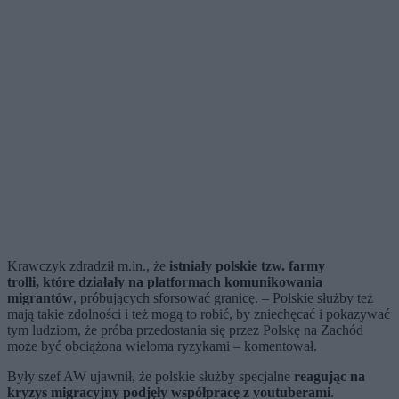
Krawczyk zdradził m.in., że
istniały polskie tzw. farmy
trolli, które działały na platformach komunikowania
migrantów
, próbujących sforsować granicę. – Polskie służby też
mają takie zdolności i też mogą to robić, by zniechęcać i pokazywać
tym ludziom, że próba przedostania się przez Polskę na Zachód
może być obciążona wieloma ryzykami – komentował.
Były szef AW ujawnił, że polskie służby specjalne
reagując na
kryzys migracyjny podjęły współpracę z youtuberami
.