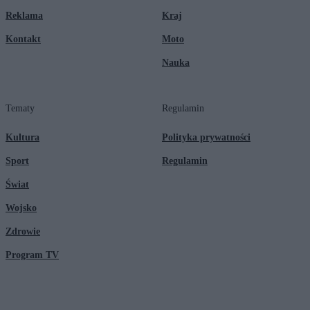
Reklama
Kraj
Kontakt
Moto
Nauka
Tematy
Regulamin
Kultura
Polityka prywatności
Sport
Regulamin
Świat
Wojsko
Zdrowie
Program TV
© 2026 Kanał Zero Spółka Akcyjna