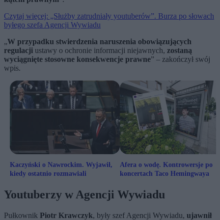
Czytaj więcej: „Służby zatrudniały youtuberów”. Burza po słowach
byłego szefa Agencji Wywiadu
„
W przypadku stwierdzenia naruszenia obowiązujących
regulacji
ustawy o ochronie informacji niejawnych,
zostaną
wyciągnięte stosowne konsekwencje prawne
” – zakończył swój
wpis.
Kaczyński o Nawrockim. Wyjawił,
Afera o wodę. Kontrowersje po
kiedy ostatnio rozmawiali
koncertach Taco Hemingwaya
Youtuberzy w Agencji Wywiadu
Pułkownik
Piotr Krawczyk
, były szef Agencji Wywiadu,
ujawnił