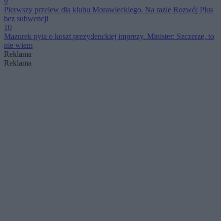
9
Pierwszy przelew dla klubu Morawieckiego. Na razie Rozwój Plus
bez subwencji
10
Mazurek pyta o koszt prezydenckiej imprezy. Minister: Szczerze, to
nie wiem
Reklama
Reklama