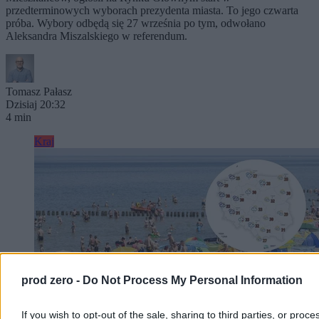
przedterminowych wyborach prezydenta miasta. To jego czwarta
próba. Wybory odbędą się 27 września po tym, odwołano
Aleksandra Miszalskiego w referendum.
Tomasz Pałasz
Dzisiaj 20:32
4 min
Kraj
prod zero -
Do Not Process My Personal Information
If you wish to opt-out of the sale, sharing to third parties, or proce