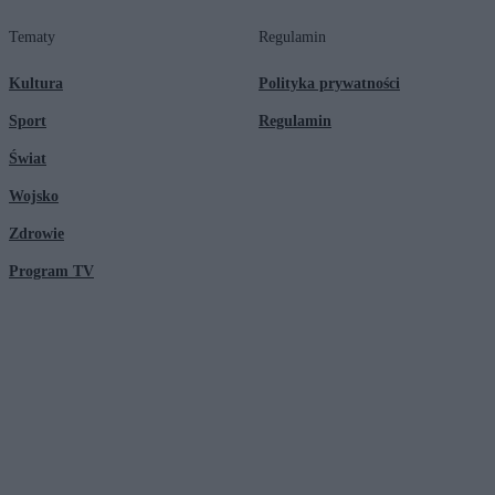
Tematy
Regulamin
Kultura
Polityka prywatności
Sport
Regulamin
Świat
Wojsko
Zdrowie
Program TV
© 2026 Kanał Zero Spółka Akcyjna