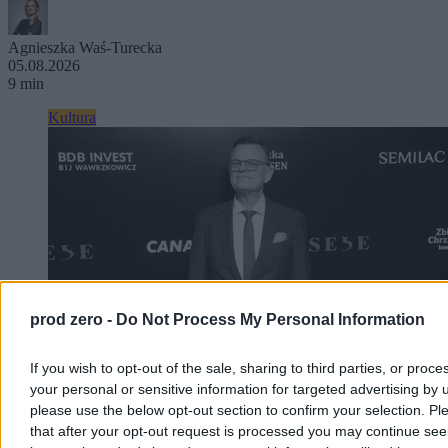
Agnieszka Waś-Turecka
05.08.2026
9 min
Kultura
prod zero -
Do Not Process My Personal Information
If you wish to opt-out of the sale, sharing to third parties, or proce
your personal or sensitive information for targeted advertising by 
please use the below opt-out section to confirm your selection. Pl
Nie żyje Andrzej Morozowski. Wybitny
that after your opt-out request is processed you may continue see