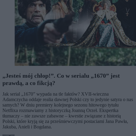
„Jesteś mój chłop!”. Co w serialu „1670” jest
prawdą, a co fikcją?
Jak serial „1670” wypada na tle faktów? XVII-wieczna
Adamczycha oddaje realia dawnej Polski czy to jedynie satyra o nas
samych? W dniu premiery kolejnego sezonu hitowego tytułu
Netflixa rozmawiamy z historyczką Joanną Orzeł. Ekspertka
tłumaczy – nie zawsze zabawne – kwestie związane z historią
Polski, które kryją się za prześmiewczymi postaciami Jana Pawła,
Jakuba, Anieli i Bogdana.