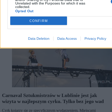
Unrelated with the Purposes for which it was
collected.
Opted Out
Kultura
CONFIRM
Data Deletion
Data Access
Privacy Policy
Carnaval Sztukmistrzów w Lublinie jest jak
wizyta w najlepszym cyrku. Tylko bez jego wad
Cyrk kojarzy się ze specyficznym wydarzeniem. Miejscami