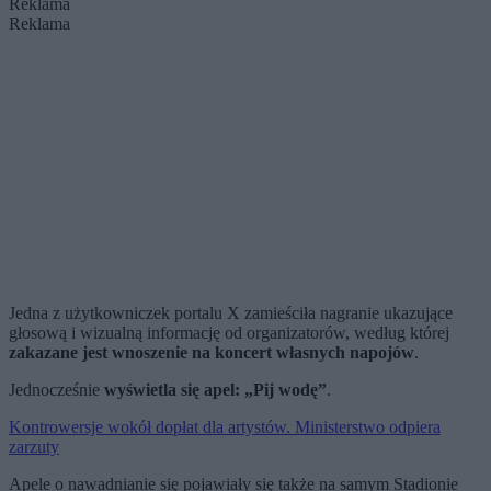
Reklama
Reklama
Jedna z użytkowniczek portalu X zamieściła nagranie ukazujące
głosową i wizualną informację od organizatorów, według której
zakazane jest wnoszenie na koncert własnych napojów
.
Jednocześnie
wyświetla się apel: „Pij wodę”
.
Kontrowersje wokół dopłat dla artystów. Ministerstwo odpiera
zarzuty
Apele o nawadnianie się pojawiały się także na samym Stadionie