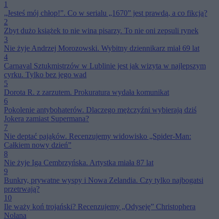
1
„Jesteś mój chłop!”. Co w serialu „1670” jest prawdą, a co fikcją?
2
Zbyt dużo książek to nie wina pisarzy. To nie oni zepsuli rynek
3
Nie żyje Andrzej Morozowski. Wybitny dziennikarz miał 69 lat
4
Carnaval Sztukmistrzów w Lublinie jest jak wizyta w najlepszym
cyrku. Tylko bez jego wad
5
Dorota R. z zarzutem. Prokuratura wydała komunikat
6
Pokolenie antybohaterów. Dlaczego mężczyźni wybierają dziś
Jokera zamiast Supermana?
7
Nie deptać pająków. Recenzujemy widowisko „Spider-Man:
Całkiem nowy dzień”
8
Nie żyje Iga Cembrzyńska. Artystka miała 87 lat
9
Bunkry, prywatne wyspy i Nowa Zelandia. Czy tylko najbogatsi
przetrwają?
10
Ile waży koń trojański? Recenzujemy „Odyseję” Christophera
Nolana