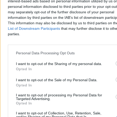
interest-based ads based on personal information utilized by us or
dziennikarz miał 69 lat
personal information disclosed to third parties prior to your opt-ou
Zmarł Andrzej Morozowski – dziennikarz i publicysta związany z
may separately opt-out of the further disclosure of your personal
Radiem Zet oraz TVN24. Był zdobywcą Grand Press, Nagrody im.
information by third parties on the IAB’s list of downstream partici
Andrzeja Woyciechowskiego i Wiktora. Współtworzył program
This information may also be disclosed by us to third parties on t
„Teraz my!”. Miał 69 lat.
List of Downstream Participants
that may further disclose it to othe
parties.
Tomasz Pałasz
04.08.2026
Personal Data Processing Opt Outs
3 min
Reklama
I want to opt-out of the Sharing of my personal data.
Reklama
Opted In
I want to opt-out of the Sale of my Personal Data.
Opted In
I want to opt-out of processing my Personal Data for
Targeted Advertising.
Opted In
I want to opt-out of Collection, Use, Retention, Sale,
and/or Sharing of my Personal Data that Is