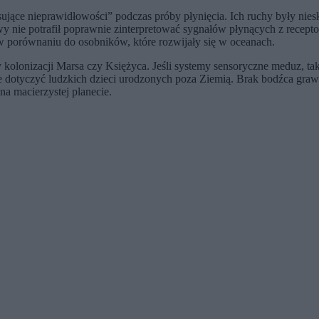
ące nieprawidłowości” podczas próby płynięcia. Ich ruchy były niesk
 nie potrafił poprawnie zinterpretować sygnałów płynących z receptor
w porównaniu do osobników, które rozwijały się w oceanach.
kolonizacji Marsa czy Księżyca. Jeśli systemy sensoryczne meduz, tak 
e dotyczyć ludzkich dzieci urodzonych poza Ziemią. Brak bodźca gr
a macierzystej planecie.