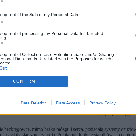
In
o opt-out of the Sale of my Personal Data.
In
to opt-out of processing my Personal Data for Targeted
ing.
In
o opt-out of Collection, Use, Retention, Sale, and/or Sharing
ersonal Data that Is Unrelated with the Purposes for which it
lected.
Out
kszym kosmicznym laboratorium biologicznym. NASA wysłała w pr
iodniowej misji populacja wzrosła do 60 tys. osobników.
CONFIRM
eceptory równowagi przypominają ludzkie otolity. Struktury te zaw
izmu na brak grawitacji.
ie radzą sobie z ziemskim przyciąganiem. Ich ruchy były nieskoo
Data Deletion
Data Access
Privacy Policy
iż osobniki rozwijające się w oceanach.
1 r. naukowcy z NASA pod kierownictwem Dorothy Spangenberg postawi
ie bezkręgowce, mimo braku mózgu i serca, posiadają systemy czuciow
 kryształy siarczanu wapnia. Pełnią one funkcję statolitów – receptoró