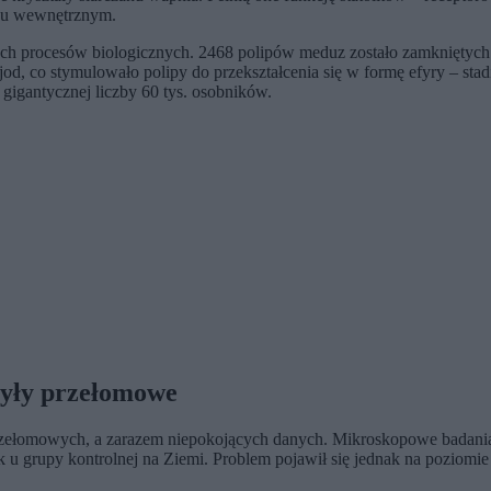
uchu wewnętrznym.
lnych procesów biologicznych. 2468 polipów meduz zostało zamknięty
, co stymulowało polipy do przekształcenia się w formę efyry – sta
gigantycznej liczby 60 tys. osobników.
yły przełomowe
zełomowych, a zarazem niepokojących danych. Mikroskopowe badania w
k u grupy kontrolnej na Ziemi. Problem pojawił się jednak na pozio