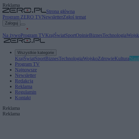
Reklama
Strona główna
Program ZERO TV
Newsletter
Zgłoś temat
Zaloguj
Na żywo
Program TV
Kraj
Świat
Sport
Opinie
Biznes
Technologia
Wojsk
Wszystkie kategorie
Kraj
Świat
Sport
Biznes
Technologia
Wojsko
Zdrowie
Kultura
Nau
Program TV
Najnowsze
Newsletter
Redakcja
Reklama
Regulamin
Kontakt
Reklama
Reklama