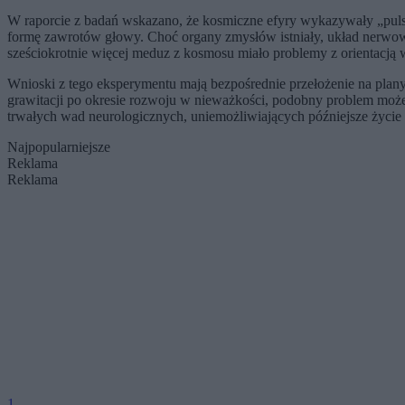
W raporcie z badań wskazano, że kosmiczne efyry wykazywały „pulsuj
formę zawrotów głowy. Choć organy zmysłów istniały, układ nerwowy
sześciokrotnie więcej meduz z kosmosu miało problemy z orientacją 
Wnioski z tego eksperymentu mają bezpośrednie przełożenie na plany 
grawitacji po okresie rozwoju w nieważkości, podobny problem moż
trwałych wad neurologicznych, uniemożliwiających późniejsze życie n
Najpopularniejsze
Reklama
Reklama
1