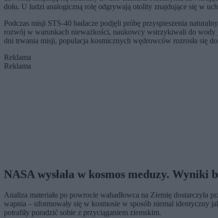
dołu. U ludzi analogiczną rolę odgrywają otolity znajdujące się w 
Podczas misji STS-40 badacze podjęli próbę przyspieszenia natura
rozwój w warunkach nieważkości, naukowcy wstrzykiwali do wody jod
dni trwania misji, populacja kosmicznych wędrowców rozrosła się do 
Reklama
Reklama
NASA wysłała w kosmos meduzy. Wyniki b
Analiza materiału po powrocie wahadłowca na Ziemię dostarczyła pr
wapnia – uformowały się w kosmosie w sposób niemal identyczny ja
potrafiły poradzić sobie z przyciąganiem ziemskim.