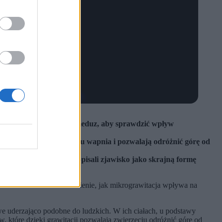
zestrzeń 2468 polipów meduz, aby sprawdzić wpływ
ierają kryształy siarczanu wapnia i pozwalają odróżnić górę od
rdynowane, a naukowcy opisali zjawisko jako skrajną formę
li sobie za cel zrozumienie, jak mikrograwitacja wpływa na
e uderzająco podobne do ludzkich. W ich ciałach, u podstawy
w, które dzięki grawitacji pozwalają zwierzęciu odróżnić górę od