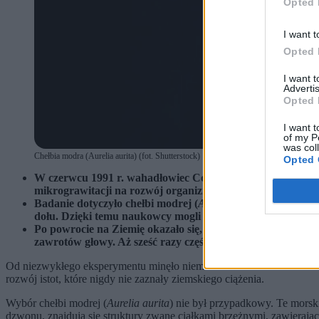
Opted 
I want t
Opted 
I want 
Advertis
Opted 
I want t
of my P
was col
Chełbia modra (Aurelia aurita) (fot. Shutterstock)
Opted 
W czerwcu 1991 r. wahadłowiec Columbia stał się najwię
mikrograwitacji na rozwój organizmów. W trakcie dziewięc
Badanie dotyczyło chełbi modrej (
Aurelia aurita
), której r
dołu. Dzięki temu naukowcy mogli porównać reakcję organ
Po powrocie na Ziemię okazało się, że kosmiczne meduzy n
zawrotów głowy. Aż sześć razy częściej traciły orientację n
Od niezwykłego eksperymentu minęło niemal 35 lat. W czerwcu 199
rozwój istot, które nigdy nie zaznały ziemskiego ciążenia.
Wybór chełbi modrej (
Aurelia aurita
) nie był przypadkowy. Te morsk
dzwonu, znajdują się struktury zwane ciałkami brzeżnymi, zawierające