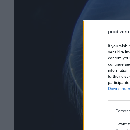
prod zero
If you wish 
sensitive in
confirm you
continue se
information 
further disc
participants
Downstream 
Persona
I want t