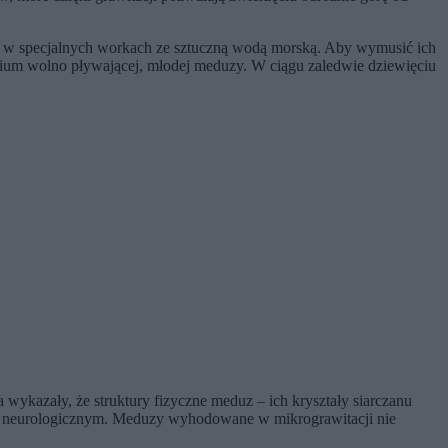
ch w specjalnych workach ze sztuczną wodą morską. Aby wymusić ich
dium wolno pływającej, młodej meduzy. W ciągu zaledwie dziewięciu
ykazały, że struktury fizyczne meduz – ich kryształy siarczanu
mie neurologicznym. Meduzy wyhodowane w mikrograwitacji nie