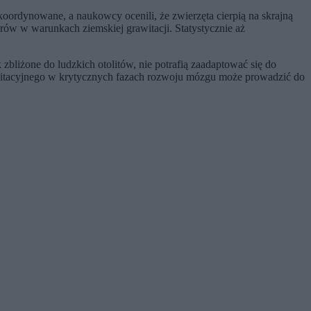
oordynowane, a naukowcy ocenili, że zwierzęta cierpią na skrajną
ów w warunkach ziemskiej grawitacji. Statystycznie aż
zbliżone do ludzkich otolitów, nie potrafią zaadaptować się do
awitacyjnego w krytycznych fazach rozwoju mózgu może prowadzić do