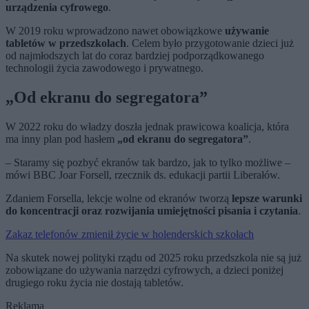
urządzenia cyfrowego
.
W 2019 roku wprowadzono nawet obowiązkowe
używanie
tabletów w przedszkolach
. Celem było przygotowanie dzieci już
od najmłodszych lat do coraz bardziej podporządkowanego
technologii życia zawodowego i prywatnego.
„Od ekranu do segregatora”
W 2022 roku do władzy doszła jednak prawicowa koalicja, która
ma inny plan pod hasłem
„od ekranu do segregatora”
.
– Staramy się pozbyć ekranów tak bardzo, jak to tylko możliwe –
mówi BBC Joar Forsell, rzecznik ds. edukacji partii Liberałów.
Zdaniem Forsella, lekcje wolne od ekranów tworzą
lepsze warunki
do koncentracji oraz rozwijania umiejętności pisania i czytania
.
Zakaz telefonów zmienił życie w holenderskich szkołach
Na skutek nowej polityki rządu od 2025 roku przedszkola nie są już
zobowiązane do używania narzędzi cyfrowych, a dzieci poniżej
drugiego roku życia nie dostają tabletów.
Reklama