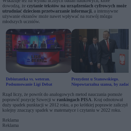
Wskazuje też na wyniki licznych badań naukowych, które
dowodzą, że
czytanie tekstów na urządzeniach cyfrowych może
utrudniać dzieciom przetwarzanie informacji
, a intensywne
używanie ekranów może nawet wpływać na rozwój mózgu
młodszych uczniów.
Debiutantka vs. weteran.
Prezydent u Stanowskiego.
Podsumowanie Ligi Debat
Niepowtarzalna szansa, by zadać
pytanie Nawrockiemu
Rząd liczy, że powrót do analogowych metod nauczania pomoże
poprawić pozycję Szwecji w
rankingach PISA
. Kraj odnotował
duży spadek punktacji w 2012 roku, a po krótkiej poprawie zaliczył
kolejny znaczący spadek w matematyce i czytaniu w 2022 roku.
Reklama
Reklama