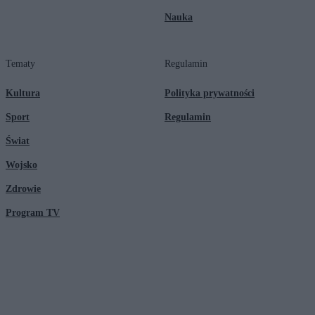
Nauka
Tematy
Regulamin
Kultura
Polityka prywatności
Sport
Regulamin
Świat
Wojsko
Zdrowie
Program TV
© 2026 Kanał Zero Spółka Akcyjna