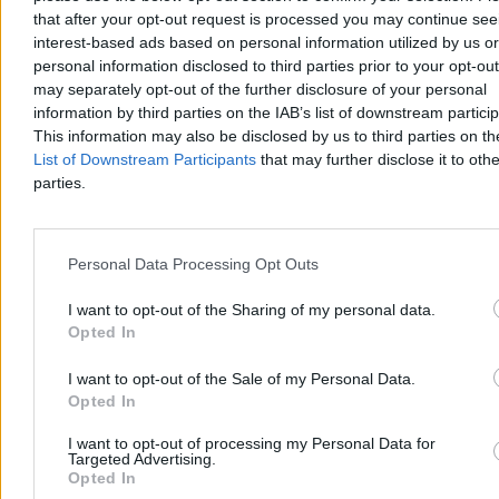
Burze nadciągają do Polski. Czy podczas
that after your opt-out request is processed you may continue see
interest-based ads based on personal information utilized by us or
nawałnicy można brać prysznic?
personal information disclosed to third parties prior to your opt-ou
Nad część Polski nadciągają gwałtowne burze, a RCB rozesłało
may separately opt-out of the further disclosure of your personal
alert do mieszkańców 10 województw. Eksperci przypominają, że
information by third parties on the IAB’s list of downstream partici
podczas wyładowań atmosferycznych warto zrezygnować nawet
This information may also be disclosed by us to third parties on t
z... brania prysznica, bo zagrożenie może pojawić się również we
List of Downstream Participants
that may further disclose it to othe
własnym domu.
parties.
Bartosz Michalski
Personal Data Processing Opt Outs
05.08.2026
3 min
I want to opt-out of the Sharing of my personal data.
Reklama
Opted In
Reklama
I want to opt-out of the Sale of my Personal Data.
Opted In
I want to opt-out of processing my Personal Data for
Targeted Advertising.
Opted In