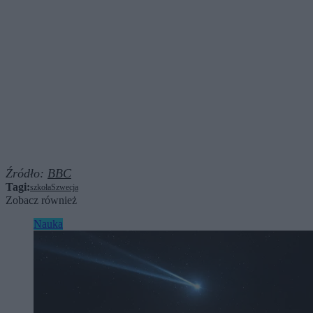
Źródło:
BBC
Tagi:
szkoła
Szwecja
Zobacz również
Nauka