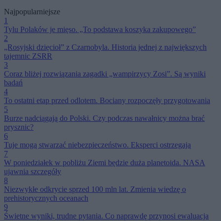
Najpopularniejsze
1
Tylu Polaków je mięso. „To podstawa koszyka zakupowego”
2
„Rosyjski dzięcioł” z Czarnobyla. Historia jednej z największych
tajemnic ZSRR
3
Coraz bliżej rozwiązania zagadki „wampirzycy Zosi”. Są wyniki
badań
4
To ostatni etap przed odlotem. Bociany rozpoczęły przygotowania
5
Burze nadciągają do Polski. Czy podczas nawałnicy można brać
prysznic?
6
Tuje mogą stwarzać niebezpieczeństwo. Eksperci ostrzegają
7
W poniedziałek w pobliżu Ziemi będzie duża planetoida. NASA
ujawnia szczegóły
8
Niezwykłe odkrycie sprzed 100 mln lat. Zmienia wiedzę o
prehistorycznych oceanach
9
Świetne wyniki, trudne pytania. Co naprawdę przynosi ewaluacja