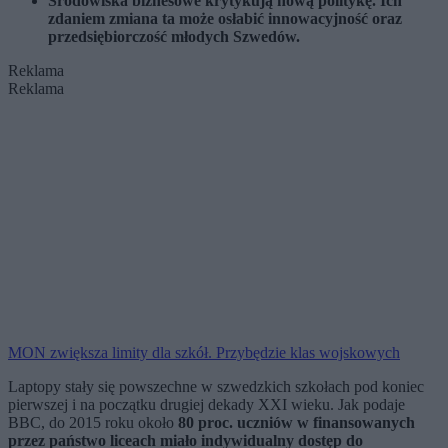
Środowiska biznesowe krytykują nową politykę. Ich
zdaniem zmiana ta może osłabić innowacyjność oraz
przedsiębiorczość młodych Szwedów.
Reklama
Reklama
MON zwiększa limity dla szkół. Przybędzie klas wojskowych
Laptopy stały się powszechne w szwedzkich szkołach pod koniec
pierwszej i na początku drugiej dekady XXI wieku. Jak podaje
BBC, do 2015 roku około
80 proc. uczniów w finansowanych
przez państwo liceach miało indywidualny dostęp do