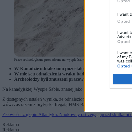
Opted 
I want t
Opted 
I want 
Advertis
Opted 
I want t
of my P
Prace archeologiczne prowadzone na wyspie Sable. (fot. Parks Canada / Parks Cana
was col
Opted 
W Kanadzie odnaleziono pozostałości po statku, który uległ
W miejscu odnalezienia wraku badacze natrafili na części 
Archeolodzy byli zmuszeni pracować w bardzo złych warun
Na kanadyjskiej Wyspie Sable, znanej jako „
cmentarzysko Atlanty
Z dostępnych ustaleń wynika, że odnaleziony wrak może być pozostał
wówczas razem z brytyjską fregatą HMS Barbadoes oraz szkunerem 
Złe wieści z głębin Atlantyku. Naukowcy ostrzegają przed skutkami 
Reklama
Reklama