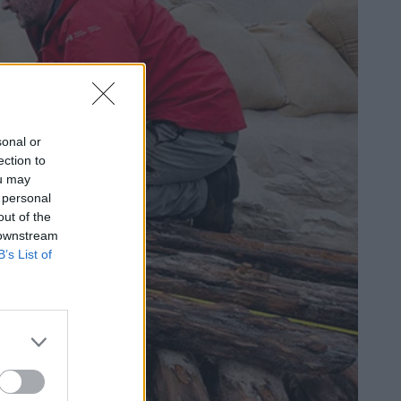
sonal or
ection to
ou may
 personal
out of the
 downstream
B’s List of