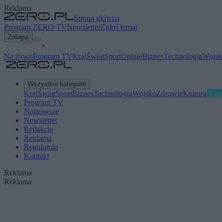
Reklama
Strona główna
Program ZERO TV
Newsletter
Zgłoś temat
Zaloguj
Na żywo
Program TV
Kraj
Świat
Sport
Opinie
Biznes
Technologia
Wojsk
Wszystkie kategorie
Kraj
Świat
Sport
Biznes
Technologia
Wojsko
Zdrowie
Kultura
Nau
Program TV
Najnowsze
Newsletter
Redakcja
Reklama
Regulamin
Kontakt
Reklama
Reklama