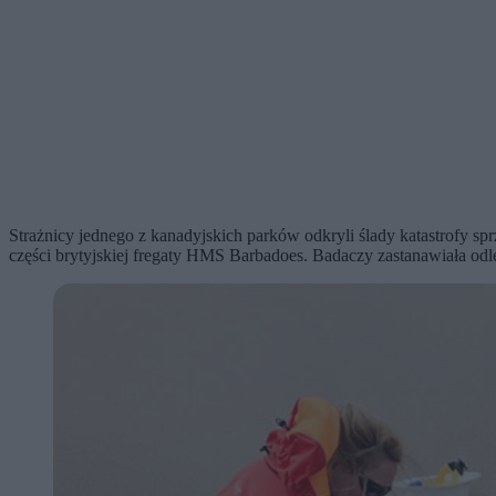
Strażnicy jednego z kanadyjskich parków odkryli ślady katastrofy s
części brytyjskiej fregaty HMS Barbadoes. Badaczy zastanawiała odle