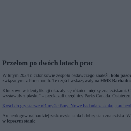
Przełom po dwóch latach prac
W lutym 2024 r. członkowie zespołu badawczego znaleźli
koło paso
związanymi z Portsmouth. Te części wskazywały na
HMS Barbadoe
Kluczowe w identyfikacji okazały się różnice między znaleziskami. 
wystawały z piasku” – przekazali urzędnicy Parks Canada. Ostateczni
Kości do gry starsze niż myśleliśmy. Nowe badania zaskakują arche
Archeologów najbardziej zaskoczyła skala i dobry stan znaleziska. 
w lepszym stanie
.