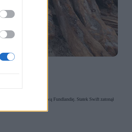
iem.
0 lat
.
odze z Bermudów na Nową Fundlandię. Statek Swift zatonął