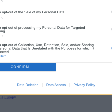
In
o opt-out of the Sale of my Personal Data.
In
to opt-out of processing my Personal Data for Targeted
ing.
In
o opt-out of Collection, Use, Retention, Sale, and/or Sharing
ersonal Data that Is Unrelated with the Purposes for which it
da)
lected.
Out
 katastrofie dwa wieki temu.
należące prawdopodobnie do innego okrętu, który także zatonął.
kach, niemal cała powierzchnia wyspy jest pokryta luźnym piask
CONFIRM
ku
”, strażnicy Parks Canada natrafili na relikty statków sprzed
ponad 20
ością cywilnego statku Swift, który
zatonął 27 września 1812 r.
w dr
Data Deletion
Data Access
Privacy Policy
Emeline.
dla Europy