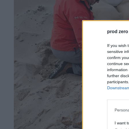
prod zero
If you wish 
sensitive in
confirm you
continue se
information 
further disc
participants
Downstream 
Persona
I want t