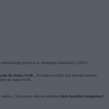
t miedzianego poszycia ze stemplami Admiralicji z 1810 r.,
wała do statku Swift
. „Początkowo tylko trzy kawałki drewna
eży do statku Swift.
y
statków. Tym razem odkryto strukturę
dużo bardziej kompletną i