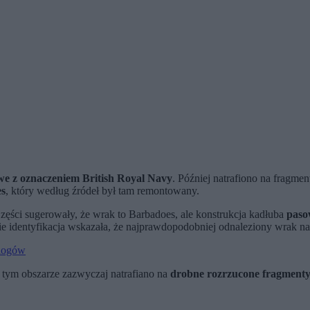
we z oznaczeniem British Royal Navy
. Później natrafiono na fragmen
s
, który według źródeł był tam remontowany.
Części sugerowały, że wrak to Barbadoes, ale konstrukcja kadłuba
paso
e identyfikacja wskazała, że najprawdopodobniej odnaleziony wrak nal
ologów
W tym obszarze zazwyczaj natrafiano na
drobne rozrzucone fragment