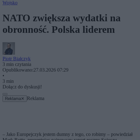
Wojsko
NATO zwiększa wydatki na
obronność. Polska liderem
Piotr Białczyk
3 min czytania
Opublikowano:
27.03.2026 07:29
•
3 min
Dołącz do dyskusji!
Reklama
Reklama
✕
– Jako Europejczyk jestem dumny z tego, co robimy – powiedział
Mark Rutte, prezentując najnowszy raport roczny Sojuszu