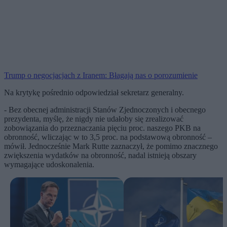
Trump o negocjacjach z Iranem: Błagają nas o porozumienie
Na krytykę pośrednio odpowiedział sekretarz generalny.
- Bez obecnej administracji Stanów Zjednoczonych i obecnego
prezydenta, myślę, że nigdy nie udałoby się zrealizować
zobowiązania do przeznaczania pięciu proc. naszego PKB na
obronność, wliczając w to 3,5 proc. na podstawową obronność –
mówił. Jednocześnie Mark Rutte zaznaczył, że pomimo znacznego
zwiększenia wydatków na obronność, nadal istnieją obszary
wymagające udoskonalenia.