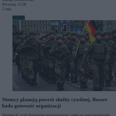
Wczoraj 15:58
5 min
Wojsko
Niemcy planują powrót służby cywilnej. Resort
bada gotowość organizacji
Niemiecki rząd dyskretnie przygotowuje zaplecze pod ewentualne