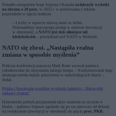
Ponadto europejskie kraje Sojuszu i
Kanada
zwiększyły wydatki
na obronę o 20 proc.
w 2025 r. w porównaniu z rokiem
poprzednim w ujęciu realnym.
– Liczby w raporcie mówią same za siebie.
Dokonaliśmy znaczącego postęp w zakresie inwestycji
w obronność, a
NATO jest dziś silniejsze niż
kiedykolwiek
– powiedział szef NATO w Brukseli.
NATO się zbroi. „Nastąpiła realna
zmiana w sposobie myślenia”
Podczas konferencji prasowej Mark Rutte wezwał państwa
członkowskie do utrzymania takiego tempa. – Kontynuowanie tego
istotnego trendu będzie priorytetem w nadchodzących latach –
dodał.
Polska i Szwajcaria wspólnie wyszkolą żołnierzy „Niezwykle
ciekawy system”
Holenderski polityk przypomniał także ustalenia ze szczytu w
Hadze – państwa Sojuszu zgodziły się po raz pierwszy od dekady
na zwiększenie inwestycji w obronność do pięciu
proc. PKB.