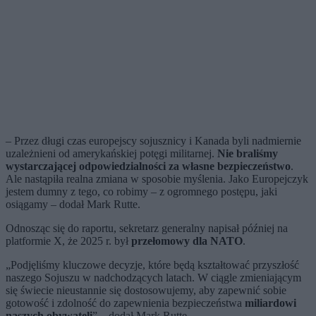
– Przez długi czas europejscy sojusznicy i Kanada byli nadmiernie
uzależnieni od amerykańskiej potęgi militarnej.
Nie braliśmy
wystarczającej odpowiedzialności za własne bezpieczeństwo
.
Ale nastąpiła realna zmiana w sposobie myślenia. Jako Europejczyk
jestem dumny z tego, co robimy – z ogromnego postępu, jaki
osiągamy – dodał Mark Rutte.
Odnosząc się do raportu, sekretarz generalny napisał później na
platformie X, że 2025 r. był
przełomowy dla NATO
.
„Podjęliśmy kluczowe decyzje, które będą kształtować przyszłość
naszego Sojuszu w nadchodzących latach. W ciągle zmieniającym
się świecie nieustannie się dostosowujemy, aby zapewnić sobie
gotowość i zdolność do zapewnienia bezpieczeństwa
miliardowi
naszych obywateli
” – dodał Mark Rutte.