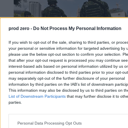
prod zero -
Do Not Process My Personal Information
If you wish to opt-out of the sale, sharing to third parties, or proce
your personal or sensitive information for targeted advertising by 
please use the below opt-out section to confirm your selection. Pl
that after your opt-out request is processed you may continue see
interest-based ads based on personal information utilized by us or
personal information disclosed to third parties prior to your opt-ou
may separately opt-out of the further disclosure of your personal
Wojskowe manewry na Tajwanie. Taipei
information by third parties on the IAB’s list of downstream partici
odpowiada na wojnę psychologiczną Pekinu
This information may also be disclosed by us to third parties on t
List of Downstream Participants
that may further disclose it to othe
Na Tajwanie ruszyły największe doroczne manewry wojskowe Han
parties.
Kuang. To nie tylko test gotowości armii na ewentualną blokadę czy
inwazję Chin, ale także próba budowania odporności psychicznej
społeczeństwa, które na co dzień zmaga się z nieustanną wojną
kognitywną i dezinformacją ze strony Pekinu.
Personal Data Processing Opt Outs