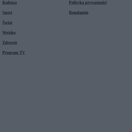
Kultura
Polityka prywatności
Sport
Regulamin
Świat
Wojsko
Zdrowie
Program TV
© 2026 Kanał Zero Spółka Akcyjna