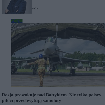
Tagi:
Mark Rutte
NATO
Polska
Zobacz również
Wojsko
Rosja prowokuje nad Bałtykiem. Nie tylko polscy
piloci przechwytują samoloty