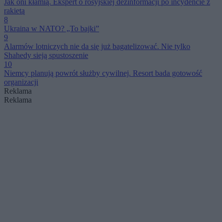
Jak oni kłamią. Ekspert o rosyjskiej dezinformacji po incydencie z
rakietą
8
Ukraina w NATO? „To bajki”
9
Alarmów lotniczych nie da się już bagatelizować. Nie tylko
Shahedy sieją spustoszenie
10
Niemcy planują powrót służby cywilnej. Resort bada gotowość
organizacji
Reklama
Reklama