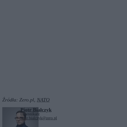
Źródła:
Zero.pl,
NATO
Piotr Białczyk
Dziennikarz
piotr.bialczyk@zero.pl