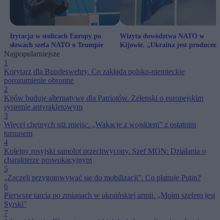
Irytacja w stolicach Europy po
Wizyta dowództwa NATO w
słowach szefa NATO o Trumpie
Kijowie. „Ukraina jest producen
Najpopularniejsze
bezpieczeństwa”
1
Korytarz dla Bundeswehry. Co zakłada polsko-niemieckie
porozumienie obronne
2
Kijów buduje alternatywę dla Patriotów. Zełenski o europejskim
systemie antyrakietowym
3
Więcej chętnych niż miejsc. „Wakacje z wojskiem” z ostatnim
turnusem
4
Kolejny rosyjski samolot przechwycony. Szef MON: Działania o
charakterze prowokacyjnym
5
„Zaczęli przygotowywać się do mobilizacji”. Co planuje Putin?
6
Pierwsze tarcia po zmianach w ukraińskiej armii. „Moim szefem jest
Syrski"
7