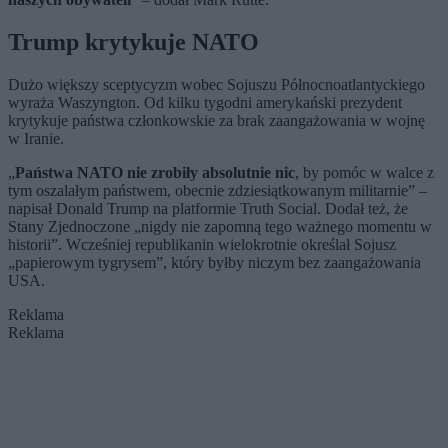
Trump krytykuje NATO
Dużo większy sceptycyzm wobec Sojuszu Północnoatlantyckiego
wyraża Waszyngton. Od kilku tygodni amerykański prezydent
krytykuje państwa członkowskie za brak zaangażowania w wojnę
w Iranie.
„
Państwa NATO nie zrobiły absolutnie nic
, by pomóc w walce z
tym oszalałym państwem, obecnie zdziesiątkowanym militarnie” –
napisał Donald Trump na platformie Truth Social. Dodał też, że
Stany Zjednoczone „nigdy nie zapomną tego ważnego momentu w
historii”. Wcześniej republikanin wielokrotnie określał Sojusz
„papierowym tygrysem”, który byłby niczym bez zaangażowania
USA.
Reklama
Reklama