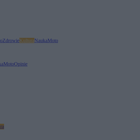
o
Zdrowie
Kultura
Nauka
Moto
ka
Moto
Opinie
ra