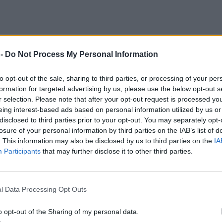
 -
Do Not Process My Personal Information
to opt-out of the sale, sharing to third parties, or processing of your per
formation for targeted advertising by us, please use the below opt-out s
r selection. Please note that after your opt-out request is processed y
eing interest-based ads based on personal information utilized by us or
disclosed to third parties prior to your opt-out. You may separately opt-
losure of your personal information by third parties on the IAB’s list of
istka Olga Tokarczuk przyznała podczas konferencji Impact CEE, że wyko
. This information may also be disclosed by us to third parties on the
IA
oć częściowo wyrwane z kontekstu, prawdopodobnie zostaną z nami na w
Participants
that may further disclose it to other third parties.
e swoje książki pisze sama. Mimo to zdanie o „kochanej” maszynie już 
l Data Processing Opt Outs
j z nowym narzędziem. Można by wzruszyć ramionami i stwierdzić, że o
o opt-out of the Sharing of my personal data.
st niewinny flirt, ponieważ literatura już od dawna jest przestrzenią,