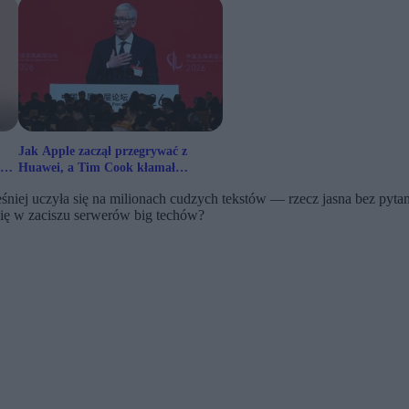
Jak Apple zaczął przegrywać z
uba
Huawei, a Tim Cook kłamał
inwestorom
śniej uczyła się na milionach cudzych tekstów — rzecz jasna bez pyt
ię w zaciszu serwerów big techów?