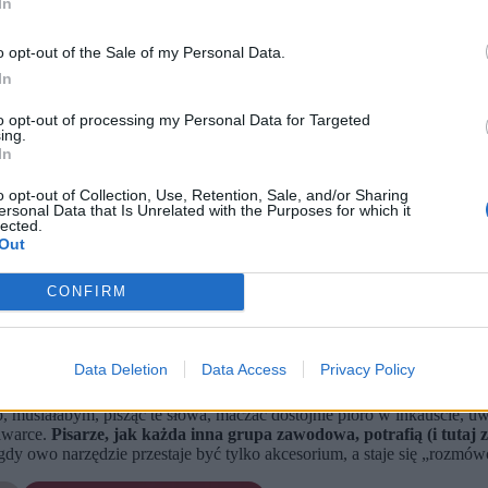
In
o opt-out of the Sale of my Personal Data.
In
to opt-out of processing my Personal Data for Targeted
ing.
In
o opt-out of Collection, Use, Retention, Sale, and/or Sharing
ersonal Data that Is Unrelated with the Purposes for which it
lected.
Out
CONFIRM
edników, technologicznych gigantów, czasem też dla państwa, które lub
w przekonaniu, że status quo
powinno zostać zachowane — wszak my, 
Data Deletion
Data Access
Privacy Policy
 panoszyć się niczym nieproszony gość, ochoczo anektując nasze łóżka,
, musiałabym, pisząc te słowa, maczać dostojnie pióro w inkauście, u
iwarce.
Pisarze, jak każda inna grupa zawodowa, potrafią (i tutaj 
gdy owo narzędzie przestaje być tylko akcesorium, a staje się „rozmó