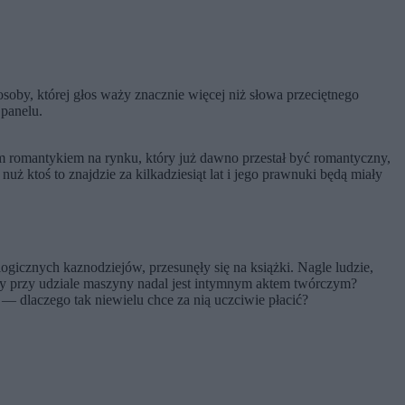
soby, której głos waży znacznie więcej niż słowa przeciętnego
 panelu.
tnim romantykiem na rynku, który już dawno przestał być romantyczny,
 nuż ktoś to znajdzie za kilkadziesiąt lat i jego prawnuki będą miały
ogicznych kaznodziejów, przesunęły się na książki. Nagle ludzie,
sany przy udziale maszyny nadal jest intymnym aktem twórczym?
i — dlaczego tak niewielu chce za nią uczciwie płacić?