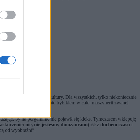
i ogrzać się w ciepełku kultury. Dla wszystkich, tylko niekoniecznie
pisarze, jesteśmy jedynie trybikiem w całej maszynerii zwanej
 szafy i ulubione kapcie.
ważając, by na pergaminie nie pojawił się kleks. Tymczasem wklepuję
zaskoczenie: nie, nie jesteśmy dinozaurami) iść z duchem czasu
i
wcą od wyobraźni”.