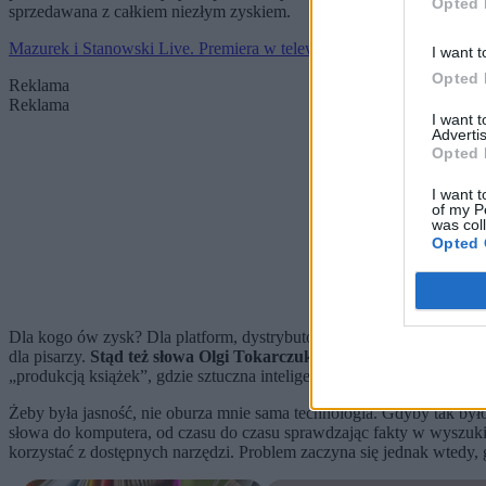
Opted 
sprzedawana z całkiem niezłym zyskiem.
Mazurek i Stanowski Live. Premiera w telewizji ZERO
I want t
Opted 
Reklama
Reklama
I want 
Advertis
Opted 
I want t
of my P
was col
Opted 
Dla kogo ów zysk? Dla platform, dystrybutorów, sieci sprzedaży, pośr
dla pisarzy.
Stąd też słowa Olgi Tokarczuk mogą tylko utwierdzić 
„produkcją książek”, gdzie sztuczna inteligencja zaczyna bez pardonu
Żeby była jasność, nie oburza mnie sama technologia. Gdyby tak było
słowa do komputera, od czasu do czasu sprawdzając fakty w wyszuk
korzystać z dostępnych narzędzi. Problem zaczyna się jednak wtedy, 