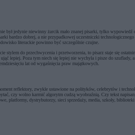
ie był jedynie niewinny żarcik mało znanej pisarki, tylko wypowiedź o
isarki bardzo dobrej, a nie przypadkowej uczestniczki technologicznego
odowisko literackie powinno być szczególnie czujne.
cie stylem do przechwycenia i przetworzenia, to pisarz staje się osta
jąć lepiej. Poza tym niech się lepiej nie wychyla i pisze do szuflady, a
demdziesięciu lat od wygaśnięcia praw majątkowych.
oment reflektory, zwykle ustawione na polityków, celebrytów i technol
zęli pytać, czy wolno karmić algorytm cudzą wyobraźnią. Czy tekst napi
e, platformy, dystrybutorzy, sieci sprzedaży, media, szkoły, bibliotek