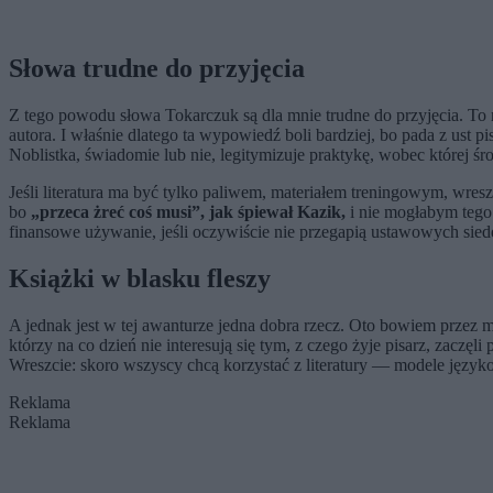
Słowa trudne do przyjęcia
Z tego powodu słowa Tokarczuk są dla mnie trudne do przyjęcia. To n
autora. I właśnie dlatego ta wypowiedź boli bardziej, bo pada z ust p
Noblistka, świadomie lub nie, legitymizuje praktykę, wobec której śr
Jeśli literatura ma być tylko paliwem, materiałem treningowym, wresz
bo
„przeca żreć coś musi”, jak śpiewał Kazik,
i nie mogłabym tego u
finansowe używanie, jeśli oczywiście nie przegapią ustawowych sie
Książki w blasku fleszy
A jednak jest w tej awanturze jedna dobra rzecz. Oto bowiem przez m
którzy na co dzień nie interesują się tym, z czego żyje pisarz, zac
Wreszcie: skoro wszyscy chcą korzystać z literatury — modele językow
Reklama
Reklama