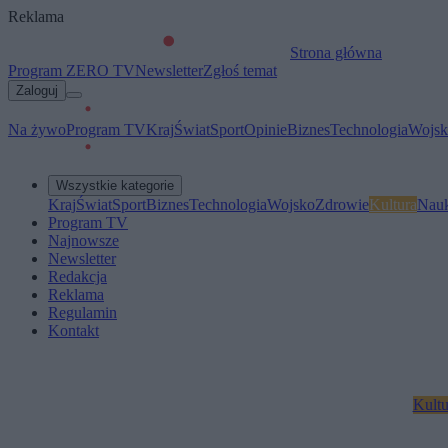
Reklama
Strona główna
Program ZERO TV
Newsletter
Zgłoś temat
Zaloguj
Na żywo
Program TV
Kraj
Świat
Sport
Opinie
Biznes
Technologia
Wojsk
Wszystkie kategorie
Kraj
Świat
Sport
Biznes
Technologia
Wojsko
Zdrowie
Kultura
Nau
Program TV
Najnowsze
Newsletter
Redakcja
Reklama
Regulamin
Kontakt
Kultu