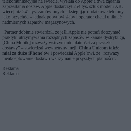
telekomunikacyjna na świecie, wysłała do Apple’a dwa żądania
zaprzestania dostaw. Apple dostarczył 254 tys. sztuk modelu XR,
więcej niż 241 tys. zamówionych – księgując dodatkowe telefony
jako przychód – jednak popyt był słaby i operator chciał uniknąć
nadmiernych zapasów magazynowych.
„Partner dobitnie stwierdził, że jeśli Apple nie potrafi dotrzymać
praktyki utrzymywania rozsądnych zapasów w kanale dystrybucji,
[China Mobile] rozważy wstrzymanie płatności za przyszłe
dostawy” – stwierdzał wewnętrzny mejl.
China Unicom także
miał za dużo iPhone’ów
i powiedział Apple’owi, że „rozważy
nieakceptowanie dostaw i wstrzymanie przyszłych płatności”.
Reklama
Reklama