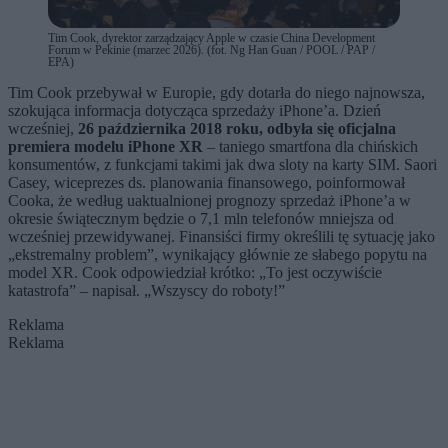
Tim Cook, dyrektor zarządzający Apple w czasie China Development
Forum w Pekinie (marzec 2026). (fot. Ng Han Guan / POOL / PAP /
EPA)
Tim Cook przebywał w Europie, gdy dotarła do niego najnowsza,
szokująca informacja dotycząca sprzedaży iPhone’a. Dzień
wcześniej,
26 października 2018 roku, odbyła się oficjalna
premiera modelu iPhone XR
– taniego smartfona dla chińskich
konsumentów, z funkcjami takimi jak dwa sloty na karty SIM. Saori
Casey, wiceprezes ds. planowania finansowego, poinformował
Cooka, że według uaktualnionej prognozy sprzedaż iPhone’a w
okresie świątecznym będzie o 7,1 mln telefonów mniejsza od
wcześniej przewidywanej. Finansiści firmy określili tę sytuację jako
„ekstremalny problem”, wynikający głównie ze słabego popytu na
model XR. Cook odpowiedział krótko: „To jest oczywiście
katastrofa” – napisał. „Wszyscy do roboty!”
Reklama
Reklama