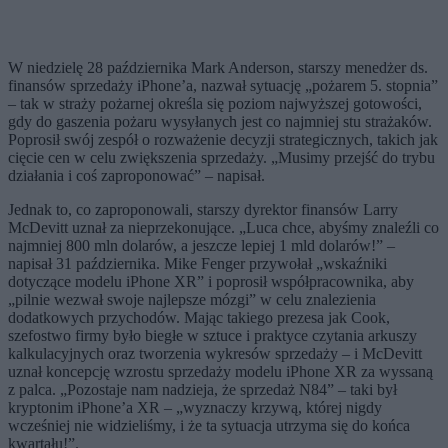
W niedzielę 28 października Mark Anderson, starszy menedżer ds.
finansów sprzedaży iPhone’a, nazwał sytuację „pożarem 5. stopnia”
– tak w straży pożarnej określa się poziom najwyższej gotowości,
gdy do gaszenia pożaru wysyłanych jest co najmniej stu strażaków.
Poprosił swój zespół o rozważenie decyzji strategicznych, takich jak
cięcie cen w celu zwiększenia sprzedaży. „Musimy przejść do trybu
działania i coś zaproponować” – napisał.
Jednak to, co zaproponowali, starszy dyrektor finansów Larry
McDevitt uznał za nieprzekonujące. „Luca chce, abyśmy znaleźli co
najmniej 800 mln dolarów, a jeszcze lepiej 1 mld dolarów!” –
napisał 31 października. Mike Fenger przywołał „wskaźniki
dotyczące modelu iPhone XR” i poprosił współpracownika, aby
„pilnie wezwał swoje najlepsze mózgi” w celu znalezienia
dodatkowych przychodów. Mając takiego prezesa jak Cook,
szefostwo firmy było biegłe w sztuce i praktyce czytania arkuszy
kalkulacyjnych oraz tworzenia wykresów sprzedaży – i McDevitt
uznał koncepcję wzrostu sprzedaży modelu iPhone XR za wyssaną
z palca. „Pozostaje nam nadzieja, że sprzedaż N84” – taki był
kryptonim iPhone’a XR – „wyznaczy krzywą, której nigdy
wcześniej nie widzieliśmy, i że ta sytuacja utrzyma się do końca
kwartału!”.