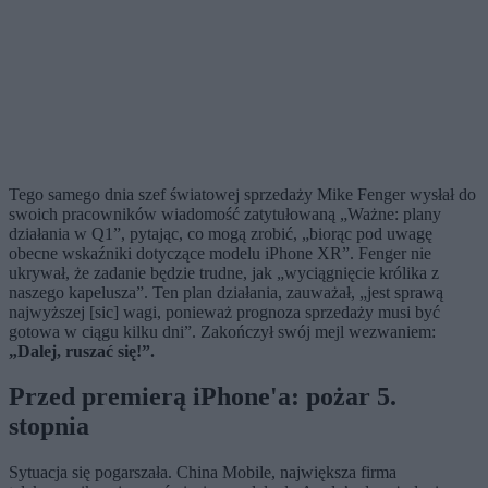
Tego samego dnia szef światowej sprzedaży Mike Fenger wysłał do
swoich pracowników wiadomość zatytułowaną „Ważne: plany
działania w Q1”, pytając, co mogą zrobić, „biorąc pod uwagę
obecne wskaźniki dotyczące modelu iPhone XR”. Fenger nie
ukrywał, że zadanie będzie trudne, jak „wyciągnięcie królika z
naszego kapelusza”. Ten plan działania, zauważał, „jest sprawą
najwyższej [sic] wagi, ponieważ prognoza sprzedaży musi być
gotowa w ciągu kilku dni”. Zakończył swój mejl wezwaniem:
„Dalej, ruszać się!”.
Przed premierą iPhone'a: pożar 5.
stopnia
Sytuacja się pogarszała. China Mobile, największa firma