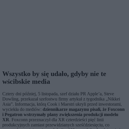
Wszystko by się udało, gdyby nie te
wścibskie media
Cztery dni później, 5 listopada, szef działu PR Apple’a, Steve
Dowling, przekazał szefostwu firmy artykuł z tygodnika „Nikkei
Asia”. Informacja, którą Cook i Maestri ukryli przed inwestorami,
wyciekła do mediów:
dziennikarze magazynu pisali, że Foxconn
i Pegatron wstrzymały plany zwiększenia produkcji modelu
XR
. Foxconn przeznaczył dla XR czterdzieści pięć linii
produkcyjnych zamiast przewidzianych sześćdziesięciu, co