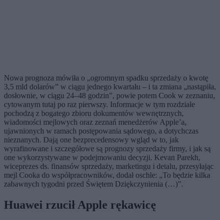
Nowa prognoza mówiła o „ogromnym spadku sprzedaży o kwotę
3,5 mld dolarów” w ciągu jednego kwartału – i ta zmiana „nastąpiła,
dosłownie, w ciągu 24–48 godzin”, powie potem Cook w zeznaniu,
cytowanym tutaj po raz pierwszy. Informacje w tym rozdziale
pochodzą z bogatego zbioru dokumentów wewnętrznych,
wiadomości mejlowych oraz zeznań menedżerów Apple’a,
ujawnionych w ramach postępowania sądowego, a dotychczas
nieznanych. Dają one bezprecedensowy wgląd w to, jak
wyrafinowane i szczegółowe są prognozy sprzedaży firmy, i jak są
one wykorzystywane w podejmowaniu decyzji. Kevan Parekh,
wiceprezes ds. finansów sprzedaży, marketingu i detalu, przesyłając
mejl Cooka do współpracowników, dodał oschle: „To będzie kilka
zabawnych tygodni przed Świętem Dziękczynienia (…)”.
Huawei rzucił Apple rękawicę