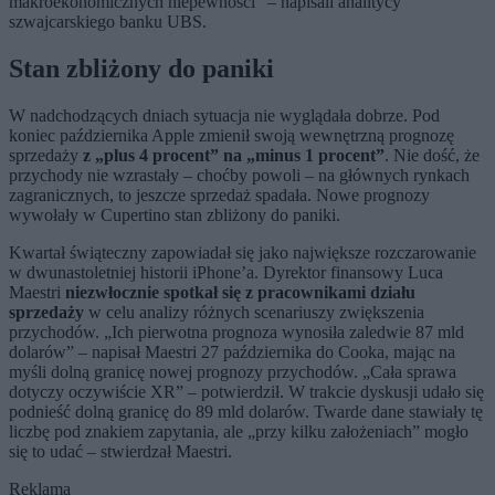
makroekonomicznych niepewności” – napisali analitycy
szwajcarskiego banku UBS.
Stan zbliżony do paniki
W nadchodzących dniach sytuacja nie wyglądała dobrze. Pod
koniec października Apple zmienił swoją wewnętrzną prognozę
sprzedaży
z „plus 4 procent” na „minus 1 procent”
. Nie dość, że
przychody nie wzrastały – choćby powoli – na głównych rynkach
zagranicznych, to jeszcze sprzedaż spadała. Nowe prognozy
wywołały w Cupertino stan zbliżony do paniki.
Kwartał świąteczny zapowiadał się jako największe rozczarowanie
w dwunastoletniej historii iPhone’a. Dyrektor finansowy Luca
Maestri
niezwłocznie spotkał się z pracownikami działu
sprzedaży
w celu analizy różnych scenariuszy zwiększenia
przychodów. „Ich pierwotna prognoza wynosiła zaledwie 87 mld
dolarów” – napisał Maestri 27 października do Cooka, mając na
myśli dolną granicę nowej prognozy przychodów. „Cała sprawa
dotyczy oczywiście XR” – potwierdził. W trakcie dyskusji udało się
podnieść dolną granicę do 89 mld dolarów. Twarde dane stawiały tę
liczbę pod znakiem zapytania, ale „przy kilku założeniach” mogło
się to udać – stwierdzał Maestri.
Reklama