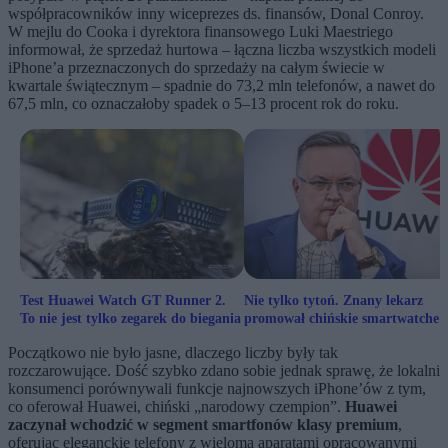
współpracowników inny wiceprezes ds. finansów, Donal Conroy.
W mejlu do Cooka i dyrektora finansowego Luki Maestriego
informował, że sprzedaż hurtowa – łączna liczba wszystkich modeli
iPhone’a przeznaczonych do sprzedaży na całym świecie w
kwartale świątecznym – spadnie do 73,2 mln telefonów, a nawet do
67,5 mln, co oznaczałoby spadek o 5–13 procent rok do roku.
Test Huawei Watch GT Runner 2.
Nie tylko tytoń. Znany lekarz
To nie jest tylko zegarek do biegania
promował chińskie smartwatche
Huawei
Początkowo nie było jasne, dlaczego liczby były tak
rozczarowujące. Dość szybko zdano sobie jednak sprawę, że lokalni
konsumenci porównywali funkcje najnowszych iPhone’ów z tym,
co oferował Huawei, chiński „narodowy czempion”.
Huawei
zaczynał wchodzić w segment smartfonów klasy premium
,
oferując eleganckie telefony z wieloma aparatami opracowanymi