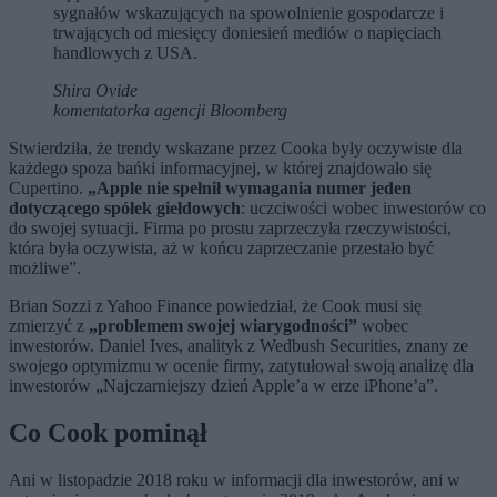
sygnałów wskazujących na spowolnienie gospodarcze i
trwających od miesięcy doniesień mediów o napięciach
handlowych z USA.
Shira Ovide
komentatorka agencji Bloomberg
Stwierdziła, że trendy wskazane przez Cooka były oczywiste dla
każdego spoza bańki informacyjnej, w której znajdowało się
Cupertino.
„Apple nie spełnił wymagania numer jeden
dotyczącego spółek giełdowych
: uczciwości wobec inwestorów co
do swojej sytuacji. Firma po prostu zaprzeczyła rzeczywistości,
która była oczywista, aż w końcu zaprzeczanie przestało być
możliwe”.
Brian Sozzi z Yahoo Finance powiedział, że Cook musi się
zmierzyć z
„problemem swojej wiarygodności”
wobec
inwestorów. Daniel Ives, analityk z Wedbush Securities, znany ze
swojego optymizmu w ocenie firmy, zatytułował swoją analizę dla
inwestorów „Najczarniejszy dzień Apple’a w erze iPhone’a”.
Co Cook pominął
Ani w listopadzie 2018 roku w informacji dla inwestorów, ani w