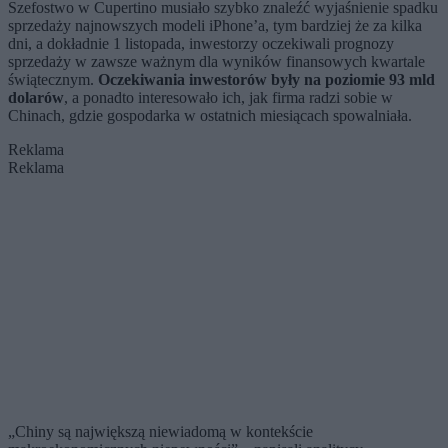
Szefostwo w Cupertino musiało szybko znaleźć wyjaśnienie spadku
sprzedaży najnowszych modeli iPhone’a, tym bardziej że za kilka
dni, a dokładnie 1 listopada, inwestorzy oczekiwali prognozy
sprzedaży w zawsze ważnym dla wyników finansowych kwartale
świątecznym.
Oczekiwania inwestorów były na poziomie 93 mld
dolarów
, a ponadto interesowało ich, jak firma radzi sobie w
Chinach, gdzie gospodarka w ostatnich miesiącach spowalniała.
Reklama
Reklama
„Chiny są największą niewiadomą w kontekście