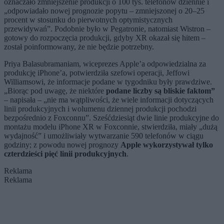
oznaczało zmniejszenie produkcji o 100 tys. telefonów dziennie i
„odpowiadało nowej prognozie popytu – zmniejszonej o 20–25
procent w stosunku do pierwotnych optymistycznych
przewidywań”. Podobnie było w Pegatronie, natomiast Wistron –
gotowy do rozpoczęcia produkcji, gdyby XR okazał się hitem –
został poinformowany, że nie będzie potrzebny.
Priya Balasubramaniam, wiceprezes Apple’a odpowiedzialna za
produkcję iPhone’a, potwierdziła szefowi operacji, Jeffowi
Williamsowi, że informacje podane w tygodniku były prawdziwe.
„Biorąc pod uwagę, że niektóre
podane liczby są bliskie faktom”
– napisała – „nie ma wątpliwości, że wiele informacji dotyczących
linii produkcyjnych i wolumenu dziennej produkcji pochodzi
bezpośrednio z Foxconnu”. Sześćdziesiąt dwie linie produkcyjne do
montażu modelu iPhone XR w Foxconnie, stwierdziła, miały „dużą
wydajność” i umożliwiały wytwarzanie 590 telefonów w ciągu
godziny; z powodu nowej prognozy
Apple wykorzystywał tylko
czterdzieści pięć linii produkcyjnych
.
Reklama
Reklama