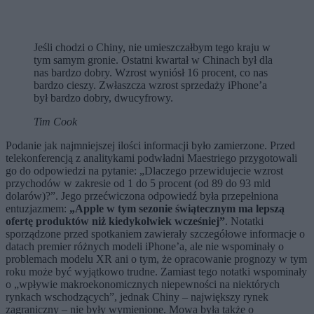
Jeśli chodzi o Chiny, nie umieszczałbym tego kraju w
tym samym gronie. Ostatni kwartał w Chinach był dla
nas bardzo dobry. Wzrost wyniósł 16 procent, co nas
bardzo cieszy. Zwłaszcza wzrost sprzedaży iPhone’a
był bardzo dobry, dwucyfrowy.
Tim Cook
Podanie jak najmniejszej ilości informacji było zamierzone. Przed
telekonferencją z analitykami podwładni Maestriego przygotowali
go do odpowiedzi na pytanie: „Dlaczego przewidujecie wzrost
przychodów w zakresie od 1 do 5 procent (od 89 do 93 mld
dolarów)?”. Jego przećwiczona odpowiedź była przepełniona
entuzjazmem:
„Apple w tym sezonie świątecznym ma lepszą
ofertę produktów niż kiedykolwiek wcześniej”
. Notatki
sporządzone przed spotkaniem zawierały szczegółowe informacje o
datach premier różnych modeli iPhone’a, ale nie wspominały o
problemach modelu XR ani o tym, że opracowanie prognozy w tym
roku może być wyjątkowo trudne. Zamiast tego notatki wspominały
o „wpływie makroekonomicznych niepewności na niektórych
rynkach wschodzących”, jednak Chiny – największy rynek
zagraniczny – nie były wymienione. Mowa była także o