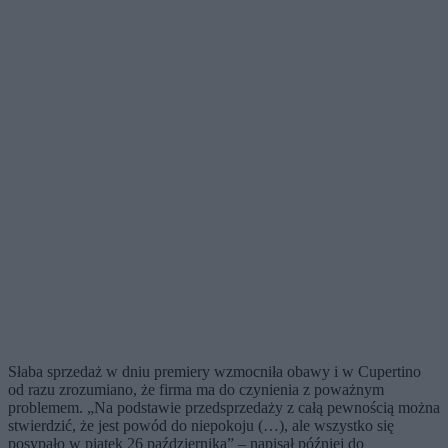
Słaba sprzedaż w dniu premiery wzmocniła obawy i w Cupertino
od razu zrozumiano, że firma ma do czynienia z poważnym
problemem. „Na podstawie przedsprzedaży z całą pewnością można
stwierdzić, że jest powód do niepokoju (…), ale wszystko się
posypało w piątek 26 października” – napisał później do