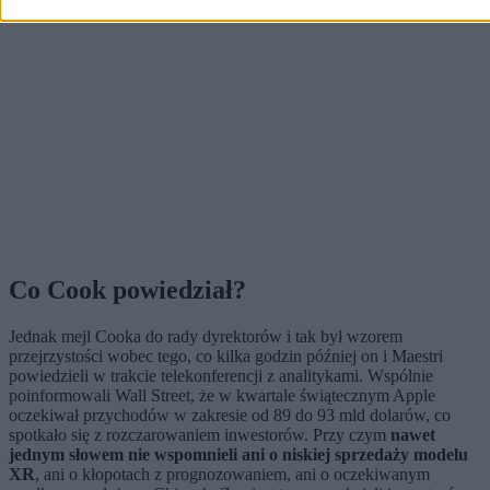
Co Cook powiedział?
Jednak mejl Cooka do rady dyrektorów i tak był wzorem
przejrzystości wobec tego, co kilka godzin później on i Maestri
powiedzieli w trakcie telekonferencji z analitykami. Wspólnie
poinformowali Wall Street, że w kwartale świątecznym Apple
oczekiwał przychodów w zakresie od 89 do 93 mld dolarów, co
spotkało się z rozczarowaniem inwestorów. Przy czym
nawet
jednym słowem nie wspomnieli ani o niskiej sprzedaży modelu
XR
, ani o kłopotach z prognozowaniem, ani o oczekiwanym