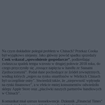
Na czym dokładnie polegał problem w Chinach? Przekaz Cooka
był wyjątkowo niejasny. Jako główny powód spadku sprzedaży
Cook wskazał „spowolnienie gospodarcze”
, podkreślając
zwłaszcza spadek tempa wzrostu w drugiej połowie 2018 roku, do
czego przyczyniły się „rosnące napięcia w handlu ze Stanami
Zjednoczonymi”. Podał dane pochodzące ze źródeł zewnętrznych,
według których „regres na rynku smartfonów w Wielkich Chinach
był szczególnie ostry”. Stwierdził także, że „niepewność wpłynęła
na rynki finansowe”, a w efekcie mniej konsumentów odwiedziło
sklepy Apple Store oraz „placówki naszych partnerów handlowych
w Chinach”.
Komunikat miał szersze konsekwencje. Dziennik „Financial Times”