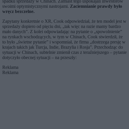
spadku sprzedaży w Chinach. Zamiast tego uspokajali inwestorów
swoimi optymistycznymi nastrojami.
Zaciemnianie prawdy było
wręcz bezczelne.
Zapytany konkretnie o XR, Cook odpowiedział, że ten model jest w
sprzedaży dopiero od pięciu dni, „tak więc na razie mamy bardzo
mało danych”. Z kolei odpowiadając na pytanie o „spowolnienie”
na rynkach wschodzących, w tym w Chinach, Cook stwierdził, że
to było „świetne pytanie” i wspomniał, że firma „dostrzega presję w
krajach takich jak Turcja, Indie, Brazylia i Rosja”. Przechodząc do
sytuacji w Chinach, subtelnie zmienił czas z teraźniejszego – pytanie
dotyczyło obecnej sytuacji – na przeszły:
Reklama
Reklama