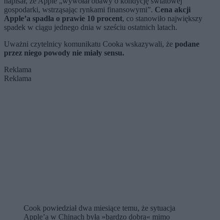
napisał, że Apple „wywołał obawy o kondycję światowej
gospodarki, wstrząsając rynkami finansowymi”.
Cena akcji
Apple’a spadła o prawie 10 procent
, co stanowiło największy
spadek w ciągu jednego dnia w sześciu ostatnich latach.
Uważni czytelnicy komunikatu Cooka wskazywali, że
podane
przez niego powody nie miały sensu.
Reklama
Reklama
Cook powiedział dwa miesiące temu, że sytuacja
Apple’a w Chinach była »bardzo dobra« mimo