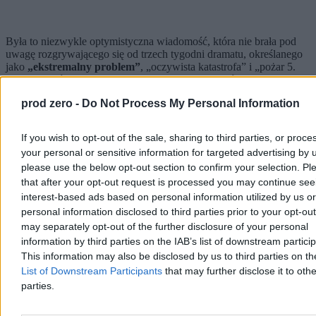
Była to niezwykle optymistyczna wiadomość, która nie brała pod
uwagę rozgrywającego się od trzech tygodni dramatu, określanego
jako
„ekstremalny problem”
, „oczywista katastrofa” i „pożar 5.
stopnia”. Mówienie o „większym zakresie” wyników sprzedaży
było oparte na niejasnych danych. Apple w tym roku rozłożył
prod zero -
Do Not Process My Personal Information
premiery trzech nowych modeli iPhone’a w czasie, przy czym dwa
pierwsze były telefonami z wyższej półki, a trzecim był tańszy XR.
Rok wcześniej kolejność była odwrotna: na rynku najpierw
If you wish to opt-out of the sale, sharing to third parties, or proce
pojawiły się dwa tańsze modele, po których odbyła się premiera
your personal or sensitive information for targeted advertising by 
modelu iPhone X dla segmentu premium. Zmiana kolejności, jak
please use the below opt-out section to confirm your selection. Pl
twierdzili później prawnicy Apple’a, utrudniła firmie opracowanie
prognoz sprzedaży.
that after your opt-out request is processed you may continue see
interest-based ads based on personal information utilized by us or
personal information disclosed to third parties prior to your opt-ou
may separately opt-out of the further disclosure of your personal
Była to tylko częściowa prawda. Analizując te same dane, które
information by third parties on the IAB’s list of downstream partici
miał dział sprzedaży, zespół ds. operacji na swoim cotygodniowym
spotkaniu omawiał znaczne ograniczenie produkcji modelu iPhone
This information may also be disclosed by us to third parties on t
XR.
Już następnego dnia plany produkcji XR zostały
List of Downstream Participants
that may further disclose it to othe
ograniczone
„bardziej, niż to omawiano”, a konkretnie o 11 mln
parties.
telefonów w ciągu kwartału świątecznego, a łącznie o 17 mln w tym
kwartale i następnym. Inaczej mówiąc, zespół ds. operacji nie brał