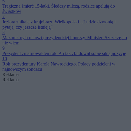
6
Tragiczna śmierć 15-latki. Śledczy milczą, rodzice apelują do
świadków
7
Jeziora znikają z krajobrazu Wielkopolski. „Ludzie dzwonią i
pytają, czy jeszcze istnieją”
8
Mazurek pyta o koszt prezydenckiej imprezy. Minister: Szczerze, to
nie wiem
9
Prezydent zmarnował ten rok. A i tak zbudował sobie silną pozycję
10
Rok prezydentury Karola Nawrockiego. Polacy podzieleni w
najnowszym sondażu
Reklama
Reklama