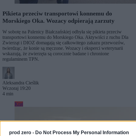
Pikieta przeciw transportowi konnemu do
Morskiego Oka. Wozacy odpierają zarzuty
W sobotę na Palenicy Białczańskiej odbyła się pikieta przeciw
transportowi konnemu do Morskiego Oka. Aktywiści z ruchu Dla
Zwierząt i DIOZ domagają się całkowitego zakazu przewozów,
twierdząc, że konie są męczone. Wozacy i eksperci weterynarii
wskazują, że zwierzęta są corocznie badane i chronione
regulaminem TPN.
Aleksandra Cieślik
Wczoraj 19:20
4 min
Kraj
prod zero -
Do Not Process My Personal Information