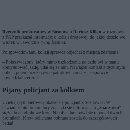
Rzecznik prokuratury w Sosnowcu Bartosz Kilian
w rozmowie
z PAP przekazał informację o kolizji drogowej, do jakiej doszło we
wtorek w Jaworznie (woj. śląskie).
Po spowodowaniu kolizji sprawca odjechał z miejsca zdarzenia.
– Pokrzywdzony, który mimo uszkodzenia pojazdu był w stanie
kontynuować jazdę, udał się za nim. Nawiązał kontakt z dyżurnym
policji, potem przekazywał patrolowi namiary na sprawcę –
powiedział rzecznik.
Pijany policjant za kółkiem
Uciekającym kierowcą okazał się policjant z Sosnowca. W
oświadczeniu prokuratury znalazła się informacja o „
znacznym
”
stężeniu alkoholu we krwi. Nieoficjalne mówi się o ponad dwóch
promilach. Krew policjanta pobrana została do szczegółowych
badań.