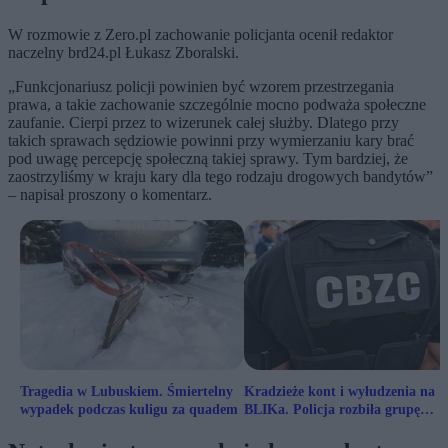
W rozmowie z Zero.pl zachowanie policjanta ocenił redaktor
naczelny brd24.pl Łukasz Zboralski.
„Funkcjonariusz policji powinien być wzorem przestrzegania
prawa, a takie
zachowanie szczególnie mocno podważa społeczne
zaufanie. Cierpi przez to
wizerunek całej służby. Dlatego przy
takich sprawach sędziowie powinni
przy wymierzaniu kary brać
pod uwagę percepcję społeczną takiej sprawy.
Tym bardziej, że
zaostrzyliśmy w kraju kary dla tego rodzaju drogowych
bandytów”
– napisał proszony o komentarz.
Tragedia w Lubuskiem. Śmiertelny
Kradzieże kont i wyłudzenia na
wypadek podczas kuligu za quadem
BLIKa. Policja rozbiła grupę
przestępczą