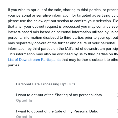
If you wish to opt-out of the sale, sharing to third parties, or proce
your personal or sensitive information for targeted advertising by 
please use the below opt-out section to confirm your selection. Pl
that after your opt-out request is processed you may continue see
interest-based ads based on personal information utilized by us or
personal information disclosed to third parties prior to your opt-ou
may separately opt-out of the further disclosure of your personal
information by third parties on the IAB’s list of downstream partici
This information may also be disclosed by us to third parties on t
Rolnik zaorał nowy asfalt w Gliwicach. Straty to
List of Downstream Participants
that may further disclose it to othe
ok. 400 tys. zł
parties.
W piątek w gliwickiej dzielnicy Ostropa 60-letni rolnik ciągnikiem
marki Ursus celowo wjechał na świeżo położony asfalt, niszcząc
pługiem ok. 200 metrów nowej jezdni. Twierdził, że droga należy
Personal Data Processing Opt Outs
do niego. Policja zatrzymała go na gorącym uczynku. Straty
oszacowano wstępnie na ok. 400 tys. zł.
I want to opt-out of the Sharing of my personal data.
Opted In
Aleksandra Cieślik
I want to opt-out of the Sale of my Personal Data.
Wczoraj 18:17
Opted In