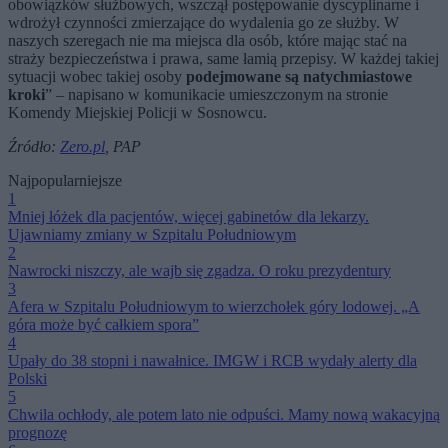
obowiązków służbowych, wszczął postępowanie dyscyplinarne i
wdrożył czynności zmierzające do wydalenia go ze służby. W
naszych szeregach nie ma miejsca dla osób, które mając stać na
straży bezpieczeństwa i prawa, same łamią przepisy. W każdej takiej
sytuacji wobec takiej osoby
podejmowane są natychmiastowe
kroki
” – napisano w komunikacie umieszczonym na stronie
Komendy Miejskiej Policji w Sosnowcu.
Źródło:
Zero.pl
, PAP
Najpopularniejsze
1
Mniej łóżek dla pacjentów, więcej gabinetów dla lekarzy.
Ujawniamy zmiany w Szpitalu Południowym
2
Nawrocki niszczy, ale wajb się zgadza. O roku prezydentury
3
Afera w Szpitalu Południowym to wierzchołek góry lodowej. „A
góra może być całkiem spora”
4
Upały do 38 stopni i nawałnice. IMGW i RCB wydały alerty dla
Polski
5
Chwila ochłody, ale potem lato nie odpuści. Mamy nową wakacyjną
prognozę