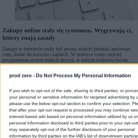
Zakupy online stały się systemem. Wygrywają ci,
którzy znają zasady
Zakupy w internecie miały być proste: znaleźć produkt, porównać
cenę, dodać do koszyka i zapłacić. W praktyce coraz częściej
przypominają system małych decyzji, w którym końcowa kwota
zależy nie tylko od ceny widocznej na karcie produktu.
prod zero -
Do Not Process My Personal Information
Redakcja Zero.pl
If you wish to opt-out of the sale, sharing to third parties, or proce
Dzisiaj 14:23
your personal or sensitive information for targeted advertising by 
6 min
please use the below opt-out section to confirm your selection. Pl
that after your opt-out request is processed you may continue see
Kraj
interest-based ads based on personal information utilized by us or
personal information disclosed to third parties prior to your opt-ou
may separately opt-out of the further disclosure of your personal
information by third parties on the IAB’s list of downstream partici