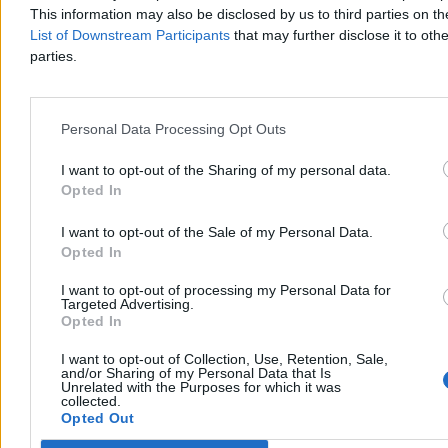
This information may also be disclosed by us to third parties on t
List of Downstream Participants
that may further disclose it to othe
parties.
Personal Data Processing Opt Outs
I want to opt-out of the Sharing of my personal data.
Opted In
Jak długo potrwa ochłodzenie i kiedy wróci upał?
I want to opt-out of the Sale of my Personal Data.
Kapryśna pogoda w Polsce
Opted In
Na południu i wschodzie kraju obowiązują ostrzeżenia IMGW
I want to opt-out of processing my Personal Data for
Targeted Advertising.
przed burzami. Strefa intensywnych opadów przesuwa się teraz na
Opted In
wschód od Krakowa. Jest wyraźnie chłodniej, ale prognozy nie
pozostawiają złudzeń. Upały wrócą.
I want to opt-out of Collection, Use, Retention, Sale,
and/or Sharing of my Personal Data that Is
Unrelated with the Purposes for which it was
collected.
Opted Out
Krzysztof Jabłonowski
Dzisiaj 13:40