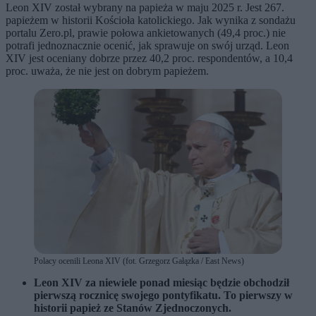
Leon XIV został wybrany na papieża w maju 2025 r. Jest 267.
papieżem w historii Kościoła katolickiego. Jak wynika z sondażu
portalu Zero.pl, prawie połowa ankietowanych (49,4 proc.) nie
potrafi jednoznacznie ocenić, jak sprawuje on swój urząd. Leon
XIV jest oceniany dobrze przez 40,2 proc. respondentów, a 10,4
proc. uważa, że nie jest on dobrym papieżem.
Polacy ocenili Leona XIV (fot. Grzegorz Gałązka / East News)
Leon XIV za niewiele ponad miesiąc będzie obchodził
pierwszą rocznicę swojego pontyfikatu. To pierwszy w
historii papież ze Stanów Zjednoczonych.