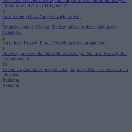
Trzaskowski przedstawił wyniki audytu w Szpitalu Południowym.
„Rekordowy dyżur to 110 godzin”
6
Tusk o Giertychu: „Nie jest świętą krową”
7
Tragiczna śmierć 15-latki. Śledczy milczą, rodzice apelują do
świadków
8
Na to liczy Rozwój Plus. „Potrzebują mięsa armatniego”
9
Pierwszy przelew dla klubu Morawieckiego. Na razie Rozwój Plus
bez subwencji
10
Mazurek pyta o koszt prezydenckiej imprezy. Minister: Szczerze, to
nie wiem
Reklama
Reklama