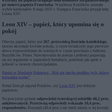
wybrany
na papieża drugiego dnia konklawe zorganizowanego
po śmierci papieża Franciszka
. Wspólnota Katolików poznała
wybór kardynałów 8 maja 2025 r. Następca Franciszka przyjął imię
Leona XIV.
Leon XIV – papież, który upomina się o
pokój
Obecny papież, który jest
267. przywódcą Kościoła katolickiego
,
mocno akcentuje kwestie pokoju, o czym świadczyły jego pierwsze
słowa wypowiedziane do wiernych w czasie powitania z balkonu
Bazyliki św. Piotra. Nawoływania do pokoju i jedności pojawiają
się też regularnie w papieskich homiliach, podobnie jak apele o
jedność w świecie chrześcijańskim.
Papież w Niedzielę Palmową: „Bóg nie słucha modlitw tych, którzy
prowadzą wojnę”
Portal Zero.pl zapytał Polaków, czy
Leon XIV
jest dobrym
papieżem.
Na powyższe pytanie
odpowiedzi twierdzącej udzieliło 40,2 proc.
ankietowanych
.
Przeciwną odpowiedź wskazało 10,4 proc.
respondentów.
Pozostali (49,4 proc.) nie mieli zdania w tej kwestii.