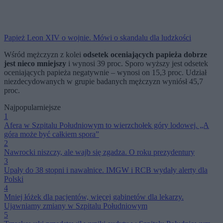
Papież Leon XIV o wojnie. Mówi o skandalu dla ludzkości
Wśród mężczyzn z kolei
odsetek oceniających papieża dobrze
jest nieco mniejszy
i wynosi 39 proc. Sporo wyższy jest odsetek
oceniających papieża negatywnie – wynosi on 15,3 proc. Udział
niezdecydowanych w grupie badanych mężczyzn wyniósł 45,7
proc.
Najpopularniejsze
1
Afera w Szpitalu Południowym to wierzchołek góry lodowej. „A
góra może być całkiem spora”
2
Nawrocki niszczy, ale wajb się zgadza. O roku prezydentury
3
Upały do 38 stopni i nawałnice. IMGW i RCB wydały alerty dla
Polski
4
Mniej łóżek dla pacjentów, więcej gabinetów dla lekarzy.
Ujawniamy zmiany w Szpitalu Południowym
5