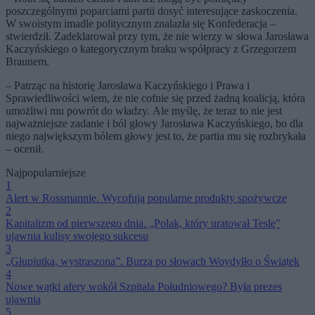
poszczególnymi poparciami partii dosyć interesujące zaskoczenia.
W swoistym imadle politycznym znalazła się Konfederacja –
stwierdził. Zadeklarował przy tym, że nie wierzy w słowa Jarosława
Kaczyńskiego o kategorycznym braku współpracy z Grzegorzem
Braunem.
– Patrząc na historię Jarosława Kaczyńskiego i Prawa i
Sprawiedliwości wiem, że nie cofnie się przed żadną koalicją, która
umożliwi mu powrót do władzy. Ale myślę, że teraz to nie jest
najważniejsze zadanie i ból głowy Jarosława Kaczyńskiego, bo dla
niego największym bólem głowy jest to, że partia mu się rozbrykała
– ocenił.
Najpopularniejsze
1
Alert w Rossmannie. Wycofują popularne produkty spożywcze
2
Kapitalizm od pierwszego dnia. „Polak, który uratował Teslę”
ujawnia kulisy swojego sukcesu
3
„Głupiutka, wystraszona”. Burza po słowach Woydyłło o Świątek
4
Nowe wątki afery wokół Szpitala Południowego? Była prezes
ujawnia
5