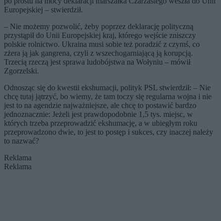
po prostu na mocy deklaracji marszałka Czarzastego weszła do Unii
Europejskiej – stwierdził.
– Nie możemy pozwolić, żeby poprzez deklarację polityczną
przystąpił do Unii Europejskiej kraj, którego wejście zniszczy
polskie rolnictwo. Ukraina musi sobie też poradzić z czymś, co
zżera ją jak gangrena, czyli z wszechogarniającą ją korupcją.
Trzecią rzeczą jest sprawa ludobójstwa na Wołyniu – mówił
Zgorzelski.
Odnosząc się do kwestii ekshumacji, polityk PSL stwierdził: – Nie
chcę tutaj jątrzyć, bo wiemy, że tam toczy się regularna wojna i nie
jest to na agendzie najważniejsze, ale chcę to postawić bardzo
jednoznacznie: Jeżeli jest prawdopodobnie 1,5 tys. miejsc, w
których trzeba przeprowadzić ekshumację, a w ubiegłym roku
przeprowadzono dwie, to jest to postęp i sukces, czy inaczej należy
to nazwać?
Reklama
Reklama