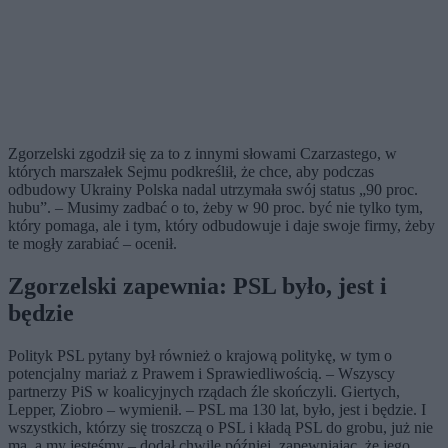
Zgorzelski zgodził się za to z innymi słowami Czarzastego, w
których marszałek Sejmu podkreślił, że chce, aby podczas
odbudowy Ukrainy Polska nadal utrzymała swój status „90 proc.
hubu”. – Musimy zadbać o to, żeby w 90 proc. być nie tylko tym,
który pomaga, ale i tym, który odbudowuje i daje swoje firmy, żeby
te mogły zarabiać – ocenił.
Zgorzelski zapewnia: PSL było, jest i
będzie
Polityk PSL pytany był również o krajową politykę, w tym o
potencjalny mariaż z Prawem i Sprawiedliwością. – Wszyscy
partnerzy PiS w koalicyjnych rządach źle skończyli. Giertych,
Lepper, Ziobro – wymienił. – PSL ma 130 lat, było, jest i będzie. I
wszystkich, którzy się troszczą o PSL i kładą PSL do grobu, już nie
ma, a my jesteśmy – dodał chwilę później, zapewniając, że jego