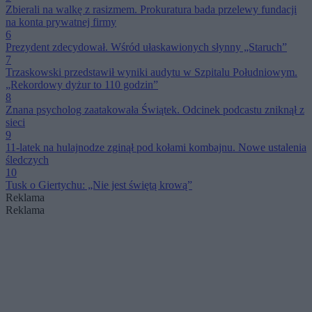
Zbierali na walkę z rasizmem. Prokuratura bada przelewy fundacji
na konta prywatnej firmy
6
Prezydent zdecydował. Wśród ułaskawionych słynny „Staruch”
7
Trzaskowski przedstawił wyniki audytu w Szpitalu Południowym.
„Rekordowy dyżur to 110 godzin”
8
Znana psycholog zaatakowała Świątek. Odcinek podcastu zniknął z
sieci
9
11-latek na hulajnodze zginął pod kołami kombajnu. Nowe ustalenia
śledczych
10
Tusk o Giertychu: „Nie jest świętą krową”
Reklama
Reklama