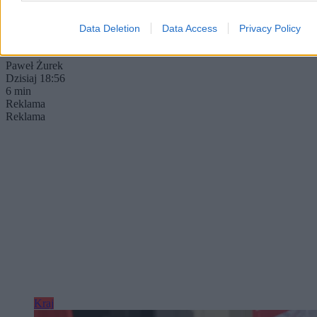
prezydencka strategia rozwoju.
Data Deletion
Data Access
Privacy Policy
Paweł Żurek
Dzisiaj 18:56
6 min
Reklama
Reklama
Kraj