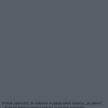
Polityk zauważył, że ciekawie wygląda także sytuacja „na prawo”.
– Robi się bardzo ciasno i tam też mogą być pomiędzy