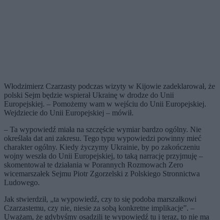
Włodzimierz Czarzasty podczas wizyty w Kijowie zadeklarował, że
polski Sejm będzie wspierał Ukrainę w drodze do Unii
Europejskiej. – Pomożemy wam w wejściu do Unii Europejskiej.
Wejdziecie do Unii Europejskiej – mówił.
– Ta wypowiedź miała na szczęście wymiar bardzo ogólny. Nie
określała dat ani zakresu. Tego typu wypowiedzi powinny mieć
charakter ogólny. Kiedy życzymy Ukrainie, by po zakończeniu
wojny weszła do Unii Europejskiej, to taką narrację przyjmuję –
skomentował te działania w Porannych Rozmowach Zero
wicemarszałek Sejmu Piotr Zgorzelski z Polskiego Stronnictwa
Ludowego.
Jak stwierdził, „ta wypowiedź, czy to się podoba marszałkowi
Czarzastemu, czy nie, niesie za sobą konkretne implikacje”. –
Uważam, że gdybyśmy osadzili tę wypowiedź tu i teraz, to nie ma