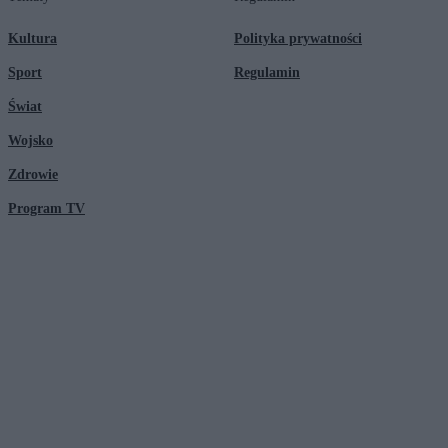
Kultura
Polityka prywatności
Sport
Regulamin
Świat
Wojsko
Zdrowie
Program TV
© 2026 Kanał Zero Spółka Akcyjna