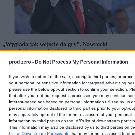
„Wygląda jak wejście do gry”. Nawrocki
zapowiada prezydencką strategię rozwoju
prod zero -
Do Not Process My Personal Information
W ciągu kilku miesięcy zostanie zaprezentowana „prezydencka
strategia rozwoju”. Jej powstanie zapowiedział Karol Nawrocki w
przemówieniu podczas obchodów pierwszej rocznicy swojej
If you wish to opt-out of the sale, sharing to third parties, or proce
prezydentury. – Wierzę głęboko, że stanie się punktem odniesienia
your personal or sensitive information for targeted advertising by 
dla najbliższej kampanii parlamentarnej – powiedział.
please use the below opt-out section to confirm your selection. Pl
that after your opt-out request is processed you may continue see
interest-based ads based on personal information utilized by us or
Krzysztof Jabłonowski
personal information disclosed to third parties prior to your opt-ou
Dzisiaj 20:58
may separately opt-out of the further disclosure of your personal
4 min
information by third parties on the IAB’s list of downstream partici
This information may also be disclosed by us to third parties on t
Kraj
List of Downstream Participants
that may further disclose it to othe