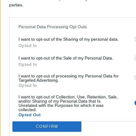
parties.
Personal Data Processing Opt Outs
I want to opt-out of the Sharing of my personal data.
Opted In
I want to opt-out of the Sale of my Personal Data.
Opted In
I want to opt-out of processing my Personal Data for
Targeted Advertising.
Opted In
Nawrocki podsumowuje pierwszy rok kadencji.
„Chcę, byście mnie oceniali”
I want to opt-out of Collection, Use, Retention, Sale,
and/or Sharing of my Personal Data that Is
Unrelated with the Purposes for which it was
– Bardzo się cieszę, że w rok od zaprzysiężenia jesteście ze swoim
collected.
prezydentem w naszym wspólnym domu. Wy zdecydowaliście o
Opted Out
tym, że mam być waszym głosem w Pałacu Prezydenckim –
powiedział Karol Nawrocki podczas obchodów rocznicy jego
CONFIRM
zaprzysiężenia na stanowisko prezydenta RP. W trackie wystąpienia
zapowiedział, że w ciągu kilku miesięcy będzie przedstawiona