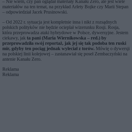
– Nie wiem, czy pan oglądał materiały Kanału Zero, ale jest wiele
materiałów na ten temat, na przykład Arlety Bojke czy Marii Stepan
– odpowiedział Jacek Prusinowski.
– Od 2022 r. sytuacja jest kompletnie inna i nikt z rozsądnych
polskich polityków nie będzie ocieplał wizerunku Rosji. Rosja,
która przeprowadza ataki hybrydowe w Polsce, dywersyjne. Jestem
ciekawy, jak
ta pani (Maria Wiernikowska – red.) by
przeprowadziła swój reportaż, jak jej się tak podoba ten ruski
mir, gdyby ten pociąg jednak wyleciał z torów.
Mówię o dywersji
na polskiej linii kolejowej – zastanawiał się poseł Zembaczyński na
antenie Kanału Zero.
Reklama
Reklama