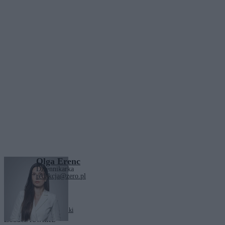
Olga Erenc
Dziennikarka
redakcja@zero.pl
Tagi:
Witold Zembaczyński
Zobacz również