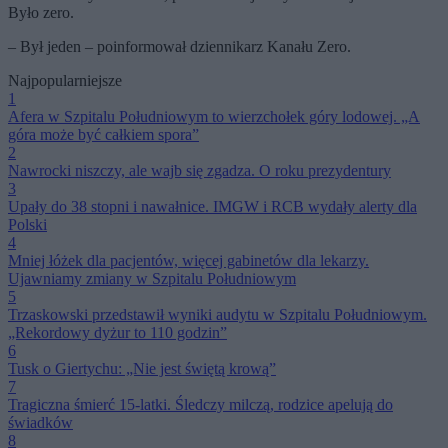
Było zero.
– Był jeden – poinformował dziennikarz Kanału Zero.
Najpopularniejsze
1
Afera w Szpitalu Południowym to wierzchołek góry lodowej. „A
góra może być całkiem spora”
2
Nawrocki niszczy, ale wajb się zgadza. O roku prezydentury
3
Upały do 38 stopni i nawałnice. IMGW i RCB wydały alerty dla
Polski
4
Mniej łóżek dla pacjentów, więcej gabinetów dla lekarzy.
Ujawniamy zmiany w Szpitalu Południowym
5
Trzaskowski przedstawił wyniki audytu w Szpitalu Południowym.
„Rekordowy dyżur to 110 godzin”
6
Tusk o Giertychu: „Nie jest świętą krową”
7
Tragiczna śmierć 15-latki. Śledczy milczą, rodzice apelują do
świadków
8