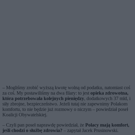
– Mogliśmy zrobić wyższą kwotę wolną od podatku, natomiast coś
za coś. My postawiliśmy na dwa filary: to jest
opieka zdrowotna,
która potrzebowała kolejnych pieniędzy
, dodatkowych 37 mld, i
siły zbrojne, bezpieczeństwo. Jeżeli tutaj nie zapewnimy Polakom
komfortu, to nie będzie już rozmowy o niczym – powiedział poseł
Koalicji Obywatelskiej.
– Czyli pan poseł naprawdę powiedział, że
Polacy mają komfort,
jeśli chodzi o służbę zdrowia?
– zapytał Jacek Prusinowski.