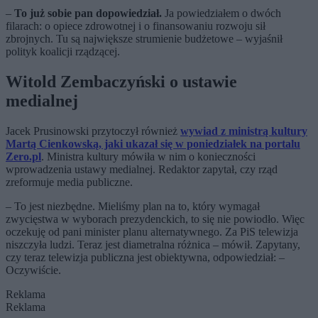
–
To już sobie pan dopowiedział.
Ja powiedziałem o dwóch
filarach: o opiece zdrowotnej i o finansowaniu rozwoju sił
zbrojnych. Tu są największe strumienie budżetowe – wyjaśnił
polityk koalicji rządzącej.
Witold Zembaczyński o ustawie
medialnej
Jacek Prusinowski przytoczył również
wywiad z ministrą kultury
Martą Cienkowską, jaki ukazał się w poniedziałek na portalu
Zero.pl
. Ministra kultury mówiła w nim o konieczności
wprowadzenia ustawy medialnej. Redaktor zapytał, czy rząd
zreformuje media publiczne.
– To jest niezbędne. Mieliśmy plan na to, który wymagał
zwycięstwa w wyborach prezydenckich, to się nie powiodło. Więc
oczekuję od pani minister planu alternatywnego. Za PiS telewizja
niszczyła ludzi. Teraz jest diametralna różnica – mówił. Zapytany,
czy teraz telewizja publiczna jest obiektywna, odpowiedział: –
Oczywiście.
Reklama
Reklama