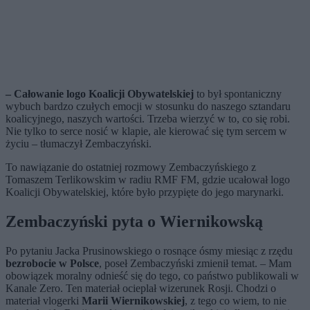
–
Całowanie logo Koalicji Obywatelskiej
to był spontaniczny
wybuch bardzo czułych emocji w stosunku do naszego sztandaru
koalicyjnego, naszych wartości. Trzeba wierzyć w to, co się robi.
Nie tylko to serce nosić w klapie, ale kierować się tym sercem w
życiu – tłumaczył Zembaczyński.
To nawiązanie do ostatniej rozmowy Zembaczyńskiego z
Tomaszem Terlikowskim w radiu RMF FM, gdzie ucałował logo
Koalicji Obywatelskiej, które było przypięte do jego marynarki.
Zembaczyński pyta o Wiernikowską
Po pytaniu Jacka Prusinowskiego o rosnące ósmy miesiąc z rzędu
bezrobocie w Polsce
, poseł Zembaczyński zmienił temat. – Mam
obowiązek moralny odnieść się do tego, co państwo publikowali w
Kanale Zero. Ten materiał ocieplał wizerunek Rosji. Chodzi o
materiał vlogerki
Marii Wiernikowskiej
, z tego co wiem, to nie