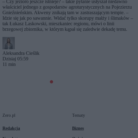
– Czy jezioro jeszcze istnieje? – takie pytanie usłyszał niedawno
właściciel jednego z gospodarstw agroturystycznych na Pojezierzu
Gnieźnieńskim. Akweny znikają tam w zastraszającym tempie. –
Idzie się jak po sawannie. Widać tylko skorupy małży i ślimaków –
tak Łukasz Laskowski, mieszkaniec regionu, mówi o linii
brzegowej zbiornika, w którym kąpał się zaledwie dekadę temu.
Aleksandra Cieślik
Dzisiaj 05:59
11 min
Zero.pl
Tematy
Redakcja
Biznes