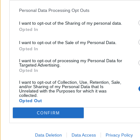
Sawicki nie boi się Tuska. „Nie zje PSL-u, bo
mógłby się udławić”
Personal Data Processing Opt Outs
– Jeśli mówi pani o tym wybitnym polityku, jakim jest Donald Tusk,
I want to opt-out of the Sharing of my personal data.
to on doskonale wie, że nie zje PSL-u, bo mógłby się udławić –
Opted In
powiedział Marek Sawicki w Porannych Rozmowach Zero. Polityk
Polskiego Stronnictwa Ludowego podkreślił, że jego ugrupowanie
będzie tworzyło własny projekt wyborczy.
I want to opt-out of the Sale of my Personal Data.
Opted In
I want to opt-out of processing my Personal Data for
Targeted Advertising.
Krzysztof Jabłonowski
Opted In
Dzisiaj 10:23
4 min
I want to opt-out of Collection, Use, Retention, Sale,
and/or Sharing of my Personal Data that Is
Kraj
Unrelated with the Purposes for which it was
collected.
Opted Out
CONFIRM
Data Deletion
Data Access
Privacy Policy