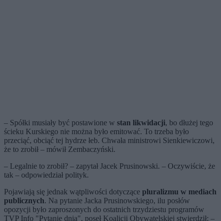
– Spółki musiały być postawione w
stan likwidacji
, bo dłużej tego
ścieku Kurskiego nie można było emitować. To trzeba było
przeciąć, obciąć tej hydrze łeb. Chwała ministrowi Sienkiewiczowi,
że to zrobił – mówił Zembaczyński.
– Legalnie to zrobił? – zapytał Jacek Prusinowski. – Oczywiście, że
tak – odpowiedział polityk.
Pojawiają się jednak wątpliwości dotyczące
pluralizmu w mediach
publicznych
. Na pytanie Jacka Prusinowskiego, ilu posłów
opozycji było zaproszonych do ostatnich trzydziestu programów
TVP Info "Pytanie dnia", poseł Koalicji Obywatelskiej stwierdził: –