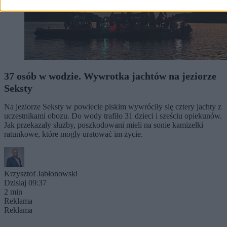
37 osób w wodzie. Wywrotka jachtów na jeziorze
Seksty
Na jeziorze Seksty w powiecie piskim wywróciły się cztery jachty z
uczestnikami obozu. Do wody trafiło 31 dzieci i sześciu opiekunów.
Jak przekazały służby, poszkodowani mieli na sonie kamizelki
ratunkowe, które mogły uratować im życie.
Krzysztof Jabłonowski
Dzisiaj 09:37
2 min
Reklama
Reklama