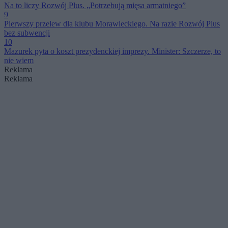
Na to liczy Rozwój Plus. „Potrzebują mięsa armatniego”
9
Pierwszy przelew dla klubu Morawieckiego. Na razie Rozwój Plus
bez subwencji
10
Mazurek pyta o koszt prezydenckiej imprezy. Minister: Szczerze, to
nie wiem
Reklama
Reklama