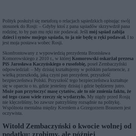
Polityk posłużył się metaforą o relacjach sąsiedzkich opisując swój
stosunek do Rosji: – Gdyby ktoś z pana sąsiadów skrzywdził pana
rodzinę, to by pan mu ręki nie podawał. Jeśli
mój sąsiad zabija
dzieci i synów mojego sąsiada, to ja nie będę u ręki podawał.
I to
jest moja postawa wobec Rosji.
Skonfrontowany z wypowiedzią prezydenta Bronisława
Komorowskiego z 2010 r., w której
Komorowski oskarżał prezesa
PiS Jarosława Kaczyńskiego o rusofobię,
poseł Zembaczyński
odpowiedział: – My dzisiaj kształtujemy w polskim parlamencie, z
wielką przeszkodą, jaką czyni pan prezydent, przyszłość
bezpieczeństwa Polski. Przyszłość tego bezpieczeństwa kształtuje
się w oparciu o to, gdzie jesteśmy dzisiaj i gdzie będziemy jutro.
Może pan przytoczyć masę cytatów, ale to nie zmienia faktu, że
od tego czasu wiele rzeczy się wydarzyło.
My nigdy przed Rosją
nie klęczeliśmy, bo zawsze patrzyliśmy rozsądnie na politykę.
Wspólnota mentalna między Kremlem a Grzegorzem Braunem jest
oczywista.
Witold Zembaczyński o kwocie wolnej od
podatku: zrobimy, ale później