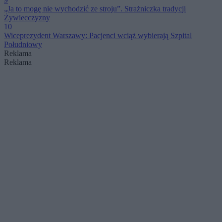
„Ja to mogę nie wychodzić ze stroju”. Strażniczka tradycji
Żywiecczyzny
10
Wiceprezydent Warszawy: Pacjenci wciąż wybierają Szpital
Południowy
Reklama
Reklama