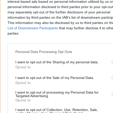
interest-based ads based on personal information utilized by us or
prezydentury będzie wyglądał tak samo jak pierwszy. Zamiast
personal information disclosed to third parties prior to your opt-ou
„pilnować żyrandoli” w pałacu, chce jeździć po kraju i spotykać się
z Polakami – niezależnie od pytań mediów o koszty tych wizyt.
may separately opt-out of the further disclosure of your personal
information by third parties on the IAB’s list of downstream partici
This information may also be disclosed by us to third parties on t
List of Downstream Participants
that may further disclose it to othe
Aleksandra Cieślik
parties.
Dzisiaj 16:07
3 min
Kraj
Personal Data Processing Opt Outs
I want to opt-out of the Sharing of my personal data.
Opted In
I want to opt-out of the Sale of my Personal Data.
Opted In
I want to opt-out of processing my Personal Data for
Targeted Advertising.
Opted In
I want to opt-out of Collection, Use, Retention, Sale,