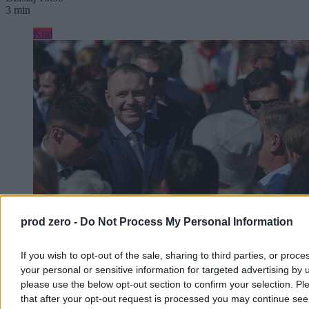
3 min
Kraj
prod zero -
Do Not Process My Personal Information
Nawrocki w Skawinie: Pilnowanie żyrandoli jest
If you wish to opt-out of the sale, sharing to third parties, or proce
nie dla mnie
your personal or sensitive information for targeted advertising by 
please use the below opt-out section to confirm your selection. Pl
Prezydent Karol Nawrocki podczas niedzielnego spotkania z
that after your opt-out request is processed you may continue see
mieszkańcami Skawiny zapowiedział, że drugi rok jego