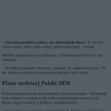
–
Od pana premiera zależy, czy dotrzymuje słowa
. To nie jest
słowo wobec mnie, tylko wobec partii koalicyjnej – dodała.
Ministrę zapytano o jej współpracę z Tuskiem oraz emocje z nią
związane.
– W polityce jesteśmy dla ludzi, jesteśmy, by załatwiać sprawy. To
nie żadne towarzystwo wzajemnej adoracji, tylko praca.
Plany szefowej Polski 2050
Przewodnicząca partii opowiedziała o swoich planach. Wymieniła
m.in. ustawę o asystencji dla osób z niepełnosprawnością oraz
dalszy ciąg rewolucji w polityce mieszkaniowej.
– Nie walczę z wynajmowaniem mieszkań. Państwo jest od tego,