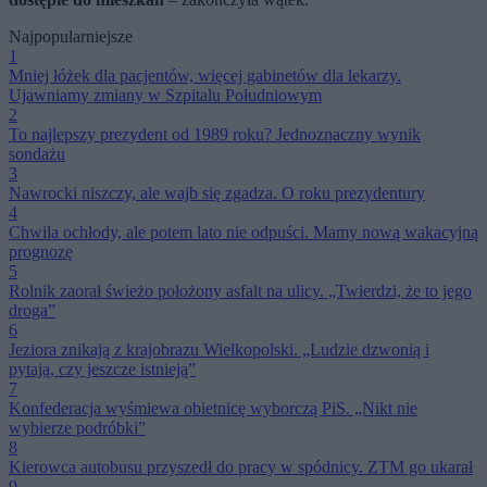
Najpopularniejsze
1
Mniej łóżek dla pacjentów, więcej gabinetów dla lekarzy.
Ujawniamy zmiany w Szpitalu Południowym
2
To najlepszy prezydent od 1989 roku? Jednoznaczny wynik
sondażu
3
Nawrocki niszczy, ale wajb się zgadza. O roku prezydentury
4
Chwila ochłody, ale potem lato nie odpuści. Mamy nową wakacyjną
prognozę
5
Rolnik zaorał świeżo położony asfalt na ulicy. „Twierdzi, że to jego
droga”
6
Jeziora znikają z krajobrazu Wielkopolski. „Ludzie dzwonią i
pytają, czy jeszcze istnieją”
7
Konfederacja wyśmiewa obietnicę wyborczą PiS. „Nikt nie
wybierze podróbki”
8
Kierowca autobusu przyszedł do pracy w spódnicy. ZTM go ukarał
9