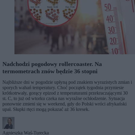
Nadchodzi pogodowy rollercoaster. Na
termometrach znów będzie 36 stopni
Najbliższe dni w pogodzie upłyną pod znakiem wyrazistych zmian i
sporych wahań temperatury. Choć początek tygodnia przyniesie
krótkotrwały, gorący epizod z temperaturami przekraczającymi 30
st. C, to już od wtorku czeka nas wyraźne ochłodzenie. Sytuacja
ponownie zmieni się w weekend, gdy do Polski wróci afrykański
upał. Słupki rtęci mogą pokazać aż 36 kresek.
Agnieszka Waś-Turecka