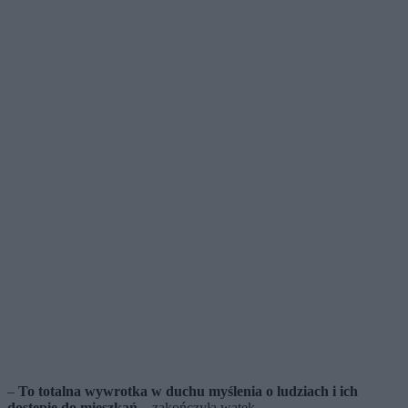
–
To totalna wywrotka w duchu myślenia o ludziach i ich
dostępie do mieszkań
– zakończyła wątek.