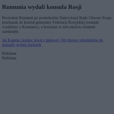
Rumunia wydali konsula Rosji
Prezydent Rumunii po posiedzeniu Najwyższej Rady Obrony Kraju
przekazał, że konsul generalny Federacji Rosyjskiej zostanie
wydalony z Konstancy, a konsulat w tym mieście zostanie
zamknięty.
Jaś Kapela i koniec lewicy ludowej. Od obrony robotników do
pogardy wobec kasjerek
Reklama
Reklama