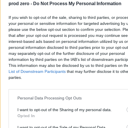
prod zero -
Do Not Process My Personal Information
If you wish to opt-out of the sale, sharing to third parties, or proce
your personal or sensitive information for targeted advertising by 
please use the below opt-out section to confirm your selection. Pl
that after your opt-out request is processed you may continue see
interest-based ads based on personal information utilized by us or
personal information disclosed to third parties prior to your opt-ou
may separately opt-out of the further disclosure of your personal
Niewiadoma-Phinney wygrywa etap na Mont
information by third parties on the IAB’s list of downstream partici
Ventoux. Polka liderką Tour de France
This information may also be disclosed by us to third parties on t
List of Downstream Participants
that may further disclose it to othe
Katarzyna Niewiadoma-Phinney (Canyon-SRAM) wygrała 7. etap
parties.
Tour de France Kobiet, kończący się na szczycie Mont Ventoux, i
została nową liderką klasyfikacji generalnej. To jej pierwsze
etapowe zwycięstwo od 2019 r. Ósma na etapie była Dominika
Włodarczyk (UAE Team ADQ), tracąc 3 minuty i 26 sekund.
Personal Data Processing Opt Outs
I want to opt-out of the Sharing of my personal data.
Opted In
Tomasz Pałasz
Wczoraj 19:27
3 min
I want to opt-out of the Sale of my Personal Data.