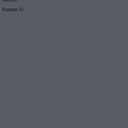
Program TV
© 2026 Kanał Zero Spółka Akcyjna