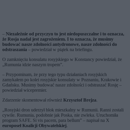
–
Niezależnie od przyczyn to jest niedopuszczalne i to oznacza,
że Rosja nadal jest zagrożeniem. I to oznacza, że musimy
budować nasze zdolności antydronowe, nasze zdolności do
odstraszania
– powiedział w piątek na briefingu.
O zamknięciu konsulatu rosyjskiego w Konstancy powiedział, że
„Rumunia idzie naszym tropem”.
– Przypominam, że przy tego typu działaniach rosyjskich
zamykałem po kolei rosyjskie konsulaty w Poznaniu, Krakowie i
Gdańsku. Musimy budować nasze zdolności i odstraszać Rosję –
powiedział wicepremier.
Zdarzenie skomentował również
Krzysztof Brejza
.
„Rosyjski dron uderzył blok mieszkalny w Rumunii. Ranni zostali
cywile. Rumunia, podobnie jak Poska, nie zwleka. Uruchomiła
program SAFE. Si vis pacem, para bellum” – napisał na X
europoseł Koalicji Obywatelskiej
.