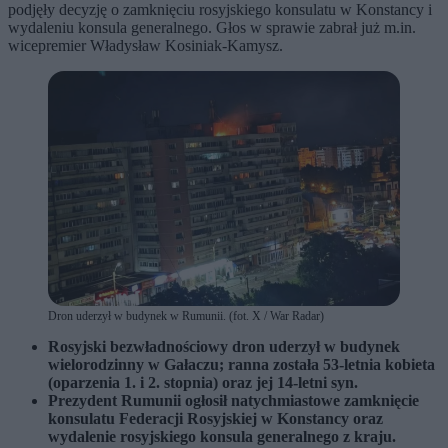
podjęły decyzję o zamknięciu rosyjskiego konsulatu w Konstancy i
wydaleniu konsula generalnego. Głos w sprawie zabrał już m.in.
wicepremier Władysław Kosiniak-Kamysz.
Dron uderzył w budynek w Rumunii. (fot. X / War Radar)
Rosyjski bezwładnościowy dron uderzył w budynek
wielorodzinny w Gałaczu; ranna została 53-letnia kobieta
(oparzenia 1. i 2. stopnia) oraz jej 14-letni syn.
Prezydent Rumunii ogłosił natychmiastowe zamknięcie
konsulatu Federacji Rosyjskiej w Konstancy oraz
wydalenie rosyjskiego konsula generalnego z kraju.