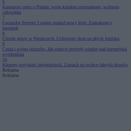
6
Kasparow ostro o Putinie: wróg każdego normalnego, wolnego
człowieka
7
Gwiazdor Premier League znalazł nowy klub. Zaskakujący
kierunek
8
Chwile grozy w Niemczech. Uzbrojony dron na płycie lotniska
9
Ceuta i wojna obrazów. Jak emocje przejęły władzę nad europejską
wyobraźnią
10
Kłopoty rosyjskiej zbrojeniówki. Zamach na twórcę fabryki dronów
Reklama
Reklama