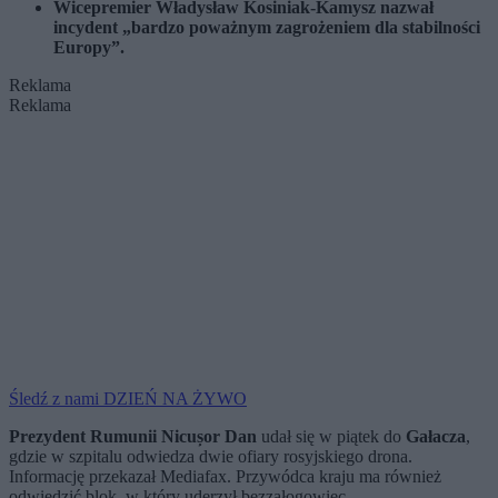
Wicepremier Władysław Kosiniak-Kamysz nazwał
incydent „bardzo poważnym zagrożeniem dla stabilności
Europy”.
Reklama
Reklama
Śledź z nami DZIEŃ NA ŻYWO
Prezydent Rumunii Nicușor Dan
udał się w piątek do
Gałacza
,
gdzie w szpitalu odwiedza dwie ofiary rosyjskiego drona.
Informację przekazał Mediafax. Przywódca kraju ma również
odwiedzić blok, w który uderzył bezzałogowiec.