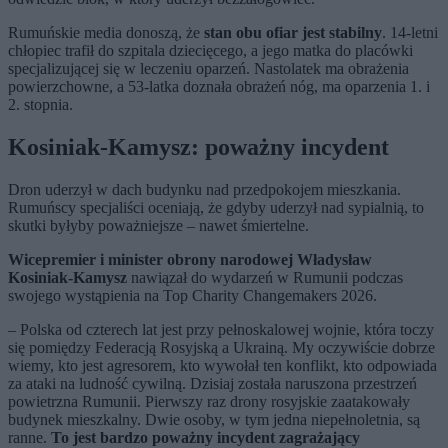
Rumuńskie media donoszą, że
stan obu ofiar jest stabilny
. 14-letni
chłopiec trafił do szpitala dziecięcego, a jego matka do placówki
specjalizującej się w leczeniu oparzeń. Nastolatek ma obrażenia
powierzchowne, a 53-latka doznała obrażeń nóg, ma oparzenia 1. i
2. stopnia.
Kosiniak-Kamysz: poważny incydent
Dron uderzył w dach budynku nad przedpokojem mieszkania.
Rumuńscy specjaliści oceniają, że gdyby uderzył nad sypialnią, to
skutki byłyby poważniejsze – nawet śmiertelne.
Wicepremier i minister obrony narodowej Władysław
Kosiniak-Kamysz
nawiązał do wydarzeń w Rumunii podczas
swojego wystąpienia na Top Charity Changemakers 2026.
– Polska od czterech lat jest przy pełnoskalowej wojnie, która toczy
się pomiędzy Federacją Rosyjską a Ukrainą. My oczywiście dobrze
wiemy, kto jest agresorem, kto wywołał ten konflikt, kto odpowiada
za ataki na ludność cywilną. Dzisiaj została naruszona przestrzeń
powietrzna Rumunii. Pierwszy raz drony rosyjskie zaatakowały
budynek mieszkalny. Dwie osoby, w tym jedna niepełnoletnia, są
ranne.
To jest bardzo poważny incydent zagrażający