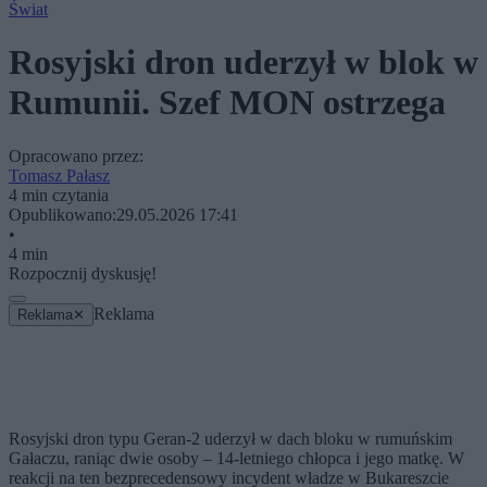
Świat
Rosyjski dron uderzył w blok w
Rumunii. Szef MON ostrzega
Opracowano przez:
Tomasz Pałasz
4 min czytania
Opublikowano:
29.05.2026 17:41
•
4 min
Rozpocznij dyskusję!
Reklama
Reklama
✕
Rosyjski dron typu Geran-2 uderzył w dach bloku w rumuńskim
Gałaczu, raniąc dwie osoby – 14-letniego chłopca i jego matkę. W
reakcji na ten bezprecedensowy incydent władze w Bukareszcie