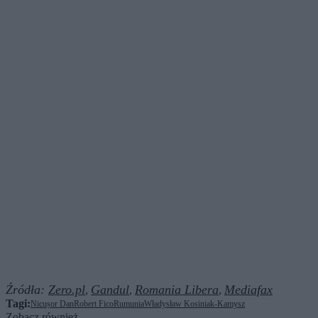
Źródła:
Zero.pl
Gandul
Romania Libera
Mediafax
,
,
,
Tagi:
Nicușor Dan
Robert Fico
Rumunia
Władysław Kosiniak-Kamysz
Zobacz również