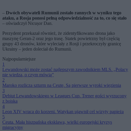
–
Dwóch obywateli Rumunii zostało rannych w wyniku tego
ataku, a Rosja ponosi pełną odpowiedzialność za to, co się stało
– oświadczył Nicușor Dan.
Prezydent przekazał również, że zidentyfikowano drona jako
maszynę Geran-2 oraz jego trasę. Statek powietrzny był częścią
grupy 43 dronów, które wyleciały z Rosji i przekroczyły granicę
Ukrainy – jeden doleciał do Rumunii.
Najpopularniejsze
1
Lewandowski może zostać najlepszym zawodnikiem MLS. „Polacy
nie wiedzą, o czym mówią”
2
Maroko rozlicza szturm na Ceutę. Są pierwsze wyroki więzienia
3
Debiut Lewandowskiego w Leagues Cup. Trener gości wyrzucony
z boiska
4
Leon XIV wraca do korzeni. Watykan ujawnił cel wizyty papieża
5
Ceuta. Mała hiszpańska eksklawa, wielki europejski kryzys
migracyjny