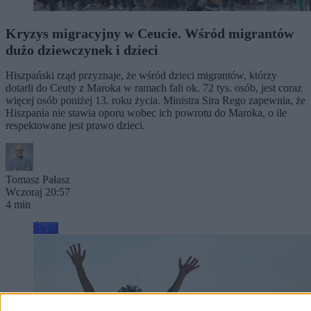
Kryzys migracyjny w Ceucie. Wśród migrantów
dużo dziewczynek i dzieci
Hiszpański rząd przyznaje, że wśród dzieci migrantów, którzy
dotarli do Ceuty z Maroka w ramach fali ok. 72 tys. osób, jest coraz
więcej osób poniżej 13. roku życia. Ministra Sira Rego zapewnia, że
Hiszpania nie stawia oporu wobec ich powrotu do Maroka, o ile
respektowane jest prawo dzieci.
Tomasz Pałasz
Wczoraj 20:57
4 min
Świat