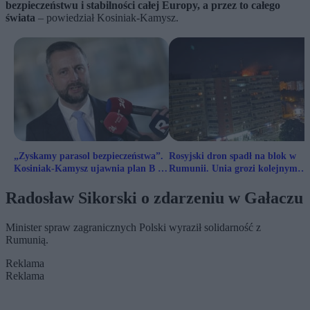
bezpieczeństwu i stabilności całej Europy, a przez to całego
świata
– powiedział Kosiniak-Kamysz.
„Zyskamy parasol bezpieczeństwa”.
Rosyjski dron spadł na blok w
Kosiniak-Kamysz ujawnia plan B na
Rumunii. Unia grozi kolejnym
SAFE
pakietem sankcji
Radosław Sikorski o zdarzeniu w Gałaczu
Minister spraw zagranicznych Polski wyraził solidarność z
Rumunią.
Reklama
Reklama