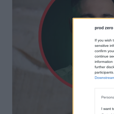
prod zero
If you wish 
sensitive in
confirm you
continue se
information 
further disc
participants
Downstream 
Persona
I want t