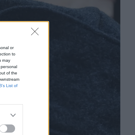
sonal or
ection to
ou may
 personal
out of the
 downstream
B’s List of