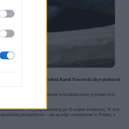
mii”. W odpowiedzi, prezydent Karol Nawrocki chce pozbawić
 ocenia tę sytuację?
ii. Polska patrzy na UPA przede wszystkim przez pryzmat rzezi
 komunizmem i rosyjską dominacją po II wojnie światowej. W tym
ukraińskiej perspektywy – nie są więc wymierzone w Polskę, a