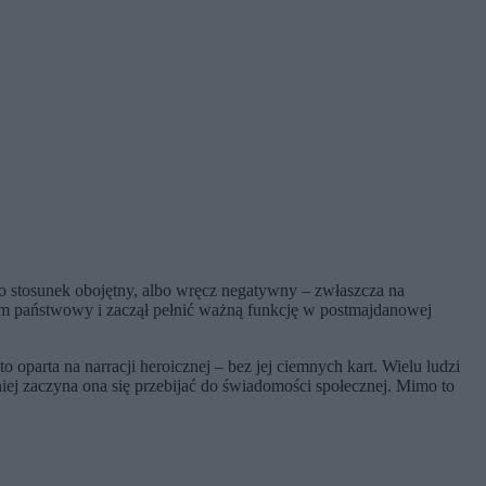
lbo stosunek obojętny, albo wręcz negatywny – zwłaszcza na
iom państwowy i zaczął pełnić ważną funkcję w postmajdanowej
oparta na narracji heroicznej – bez jej ciemnych kart. Wielu ludzi
iej zaczyna ona się przebijać do świadomości społecznej. Mimo to