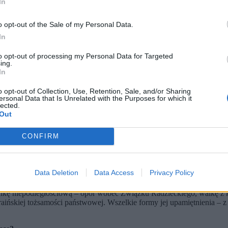
In
o opt-out of the Sale of my Personal Data.
In
to opt-out of processing my Personal Data for Targeted
ing.
In
o opt-out of Collection, Use, Retention, Sale, and/or Sharing
ersonal Data that Is Unrelated with the Purposes for which it
lected.
Out
uk/Shutterstock)
CONFIRM
woich jednostek imieniem „Bohaterów Ukraińskiej Powstańczej Ar
 Donald Tusk jest zwolennikiem umiarkowanych retorsji. Jak pan
d tego, że mamy do czynienia z dużą asymetrią podejścia do tej kwest
Data Deletion
Data Access
Privacy Policy
sty i jednoznaczny.
walkę niepodległościową – opór wobec Związku Radzieckiego, walkę z
ińskiej tożsamości państwowej. Wszelkie formy jej upamiętnienia – z 