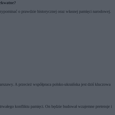
adekwatne?
przypominać o prawdzie historycznej oraz własnej pamięci narodowej.
Warszawy. A przecież współpraca polsko-ukraińska jest dziś kluczowa
otrwałego konfliktu pamięci. On będzie budował wzajemne pretensje i