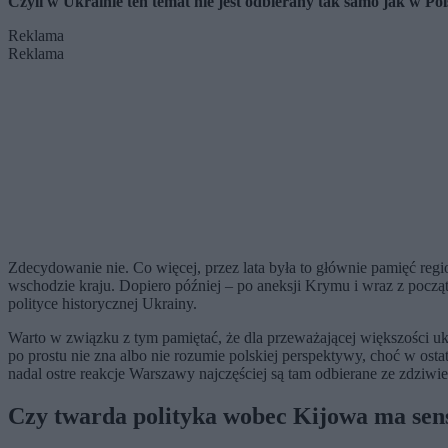
Czyli w Ukrainie ten temat nie jest odbierany tak samo jak w Pol
Reklama
Reklama
Zdecydowanie nie. Co więcej, przez lata była to głównie pamięć regi
wschodzie kraju. Dopiero później – po aneksji Krymu i wraz z począ
polityce historycznej Ukrainy.
Warto w związku z tym pamiętać, że dla przeważającej większości ukr
po prostu nie zna albo nie rozumie polskiej perspektywy, choć w os
nadal ostre reakcje Warszawy najczęściej są tam odbierane ze zdziwi
Czy twarda polityka wobec Kijowa ma sen