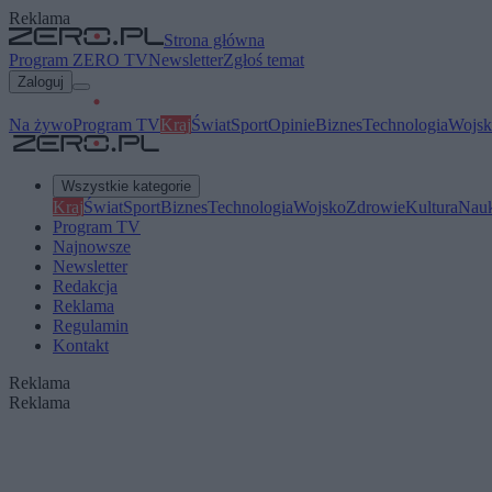
Reklama
Strona główna
Program ZERO TV
Newsletter
Zgłoś temat
Zaloguj
Na żywo
Program TV
Kraj
Świat
Sport
Opinie
Biznes
Technologia
Wojsk
Wszystkie kategorie
Kraj
Świat
Sport
Biznes
Technologia
Wojsko
Zdrowie
Kultura
Nau
Program TV
Najnowsze
Newsletter
Redakcja
Reklama
Regulamin
Kontakt
Reklama
Reklama