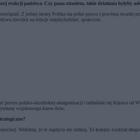
ejszej reakcji państwa. Czy pana zdaniem, takie działania byłyby 
ch rozwiązań. Z jednej strony Polska ma pełne prawo i powinna twardo 
ływu również na relacje międzyludzkie, społeczne.
ć proces polsko-ukraińskiej antagonizacji i oddalanie się Kijowa od 
i wymianę wojskowego know-how.
trategiczne?
ocniej. Widzimy, że te napięcia nie znikną. To kolejny rozdział dług