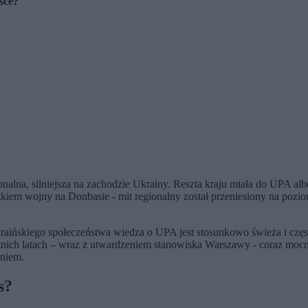
sce?
onalna, silniejsza na zachodzie Ukrainy. Reszta kraju miała do UPA a
tkiem wojny na Donbasie - mit regionalny został przeniesiony na poz
aińskiego społeczeństwa wiedza o UPA jest stosunkowo świeża i często 
tatnich latach – wraz z utwardzeniem stanowiska Warszawy - coraz mocn
eniem.
s?