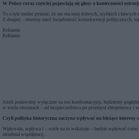
W Polsce coraz częściej pojawiają się głosy o konieczności ostrz
To o tyle trudne pytanie, że nie ma tutaj dobrych, szybkich i łatwy
Z drugiej – musimy mieć świadomość konsekwencji politycznych, wp
Reklama
Reklama
Jeżeli postawimy wyłącznie na ton konfrontacyjny, będziemy pogłębia
w wielu obszarach – od bezpieczeństwa po przemysł zbrojeniowy 
Czyli polityka historyczna zaczyna wpływać na bieżące interesy s
Wpływała, wpływa i – wiele na to wskazuje – będzie wpływać coraz m
utrudniał współpracę.