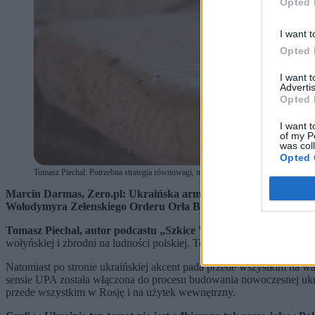
Opted 
I want t
Opted 
I want 
Advertis
Opted 
I want t
of my P
was col
Opted 
Tomasz Piechal: Potrzebna strategia równowagi, nie konfrontacji (fot. Jakub Szymcz
Marcin Darmas, Zero.pl: Ukraińska armia ochrzciła jedną ze s
Wołodymyra Zełenskiego Orderu Orła Białego. Natomiast premier
Tomasz Piechal, autor podcastu „Szkice Wschodnie”:
Zacząłbym o
wołyńskiej i zbrodni na ludności polskiej. To dla nas kontekst oczywi
Natomiast po stronie ukraińskiej akcent pada przede wszystkim na 
sensie UPA została włączona do procesu budowania nowoczesnej ukra
przede wszystkim w Rosję i na użytek wewnętrzny.