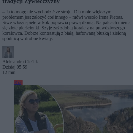
tradycji Żywiecczyzny
– Ja to mogę nie wychodzić ze stroju. Dla mnie większym
problemem jest założyć coś innego – mówi wesoło Irena Pietras.
Siwe włosy spięte w kok poprawia prawą dłonią. Na palcach mienią
się złote pierścionki. Szyję zaś zdobią korale z najprawdziwszego
koralowca. Dobrze kontrastują z białą, haftowaną bluzką i zieloną
spódnicą w drobne kwiaty.
Aleksandra Cieślik
Dzisiaj 05:59
12 min
Kraj