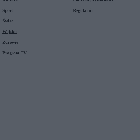
Sport
Regulamin
Świat
Wojsko
Zdrowie
Program TV
© 2026 Kanał Zero Spółka Akcyjna