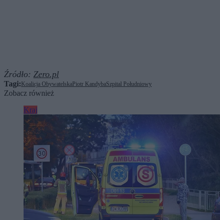
Źródło:
Zero.pl
Tagi:
Koalicja Obywatelska
Piotr Kandyba
Szpital Południowy
Zobacz również
Kraj