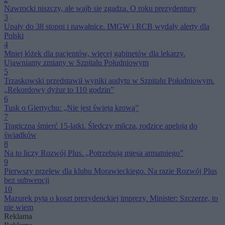
Nawrocki niszczy, ale wajb się zgadza. O roku prezydentury
3
Upały do 38 stopni i nawałnice. IMGW i RCB wydały alerty dla
Polski
4
Mniej łóżek dla pacjentów, więcej gabinetów dla lekarzy.
Ujawniamy zmiany w Szpitalu Południowym
5
Trzaskowski przedstawił wyniki audytu w Szpitalu Południowym.
„Rekordowy dyżur to 110 godzin”
6
Tusk o Giertychu: „Nie jest świętą krową”
7
Tragiczna śmierć 15-latki. Śledczy milczą, rodzice apelują do
świadków
8
Na to liczy Rozwój Plus. „Potrzebują mięsa armatniego”
9
Pierwszy przelew dla klubu Morawieckiego. Na razie Rozwój Plus
bez subwencji
10
Mazurek pyta o koszt prezydenckiej imprezy. Minister: Szczerze, to
nie wiem
Reklama