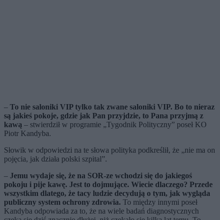
–
To nie saloniki VIP tylko tak zwane saloniki VIP. Bo to nieraz
są jakieś pokoje, gdzie jak Pan przyjdzie, to Pana przyjmą z
kawą
– stwierdził w programie „Tygodnik Polityczny” poseł KO
Piotr Kandyba.
Słowik w odpowiedzi na te słowa polityka podkreślił, że „nie ma on
pojęcia, jak działa polski szpital”.
–
Jemu wydaje się, że na SOR-ze wchodzi się do jakiegoś
pokoju i pije kawę. Jest to dojmujące. Wiecie dlaczego? Przede
wszystkim dlatego, że tacy ludzie decydują o tym, jak wygląda
publiczny system ochrony zdrowia.
To między innymi poseł
Kandyba odpowiada za to, że na wiele badań diagnostycznych
czeka się dziś znacznie dłużej, niż czekało się kilka lat temu. To