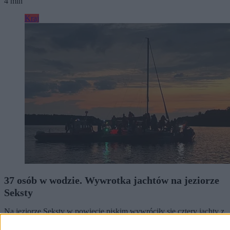
4 min
Kraj
37 osób w wodzie. Wywrotka jachtów na jeziorze
Seksty
Na jeziorze Seksty w powiecie piskim wywróciły się cztery jachty z
uczestnikami obozu. Do wody trafiło 31 dzieci i sześciu opiekunów.
Jak przekazały służby, poszkodowani mieli na sonie kamizelki