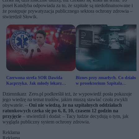
poseł Kandyba odpowiada za to, że szpitale są niedofinansowane i
że postępuje prywatyzacja publicznego sektora ochrony zdrowia –
stwierdził Słowik.
Czerwona strefa SOR Dawida
Biznes przy zmarłych. Co działo s
Kacprzyka. Jak młody lekarz
w prosektorium Szpitala
zajmował się najtrudniejszymi
Południowego
Dziennikarz Zero.pl podkreślił też, że wypowiedź posła pokazuje
przypadkami
jego wiedzę na temat trudów, jakim muszą stawiać czoła zwykli
obywatele. –
Oni nie wiedzą, że na szpitalnych oddziałach
ratunkowych czeka się po 6, 8, 10, czasem 12 godzin na
przyjęcie
– stwierdził i dodał: – Tacy ludzie decydują o tym, jak
wygląda publiczny system ochrony zdrowia.
Reklama
Reklama