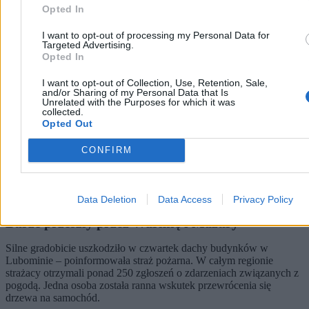
Opted In
I want to opt-out of processing my Personal Data for
Targeted Advertising.
Opted In
I want to opt-out of Collection, Use, Retention, Sale,
and/or Sharing of my Personal Data that Is
Unrelated with the Purposes for which it was
collected.
Opted Out
CONFIRM
Data Deletion
Data Access
Privacy Policy
„Podobno grad miał nawet wielkość pięści”.
Burze przeszły przez Warmię i Mazury
Silne gradobicie uszkodziło w czwartek dachy budynków w
Lubominie – poinformowała straż pożarna. W całym regionie
strażacy otrzymali ponad 250 zgłoszeń o zdarzeniach związanych z
pogodą. Jedna osoba została ranna wskutek przewrócenia się
drzewa na samochód.