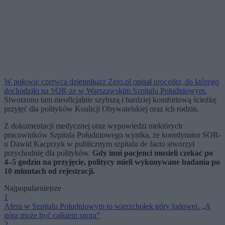
W połowie czerwca dziennikarz Zero.pl opisał proceder, do którego
dochodziło na SOR-ze w Warszawskim Szpitalu Południowym.
Stworzono tam nieoficjalnie szybszą i bardziej komfortową ścieżkę
przyjęć dla polityków Koalicji Obywatelskiej oraz ich rodzin.
Z dokumentacji medycznej oraz wypowiedzi niektórych
pracowników Szpitala Południowego wynika, że koordynator SOR-
u Dawid Kacprzyk w publicznym szpitalu de facto stworzył
przychodnię dla polityków.
Gdy inni pacjenci musieli czekać po
4–5 godzin na przyjęcie, politycy mieli wykonywane badania po
10 minutach od rejestracji.
Najpopularniejsze
1
Afera w Szpitalu Południowym to wierzchołek góry lodowej. „A
góra może być całkiem spora”
2