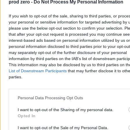
prod zero -
Do Not Process My Personal Information
ratunkowe, które mogły uratować im życie.
If you wish to opt-out of the sale, sharing to third parties, or proce
your personal or sensitive information for targeted advertising by 
Krzysztof Jabłonowski
please use the below opt-out section to confirm your selection. Pl
Dzisiaj 09:37
that after your opt-out request is processed you may continue see
2 min
interest-based ads based on personal information utilized by us or
Reklama
personal information disclosed to third parties prior to your opt-ou
Reklama
may separately opt-out of the further disclosure of your personal
information by third parties on the IAB’s list of downstream partici
This information may also be disclosed by us to third parties on t
List of Downstream Participants
that may further disclose it to othe
parties.
Personal Data Processing Opt Outs
I want to opt-out of the Sharing of my personal data.
Opted In
Kraj
I want to opt-out of the Sale of my Personal Data.