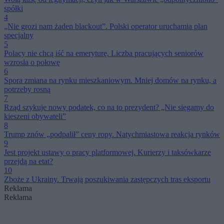
spółki
4
„Nie grozi nam żaden blackout”. Polski operator uruchamia plan
specjalny
5
Polacy nie chcą iść na emeryturę. Liczba pracujących seniorów
wzrosła o połowę
6
Spora zmiana na rynku mieszkaniowym. Mniej domów na rynku, a
potrzeby rosną
7
Rząd szykuje nowy podatek, co na to prezydent? „Nie sięgamy do
kieszeni obywateli”
8
Trump znów „podpalił” ceny ropy. Natychmiastowa reakcja rynków
9
Jest projekt ustawy o pracy platformowej. Kurierzy i taksówkarze
przejdą na etat?
10
Zboże z Ukrainy. Trwają poszukiwania zastępczych tras eksportu
Reklama
Reklama