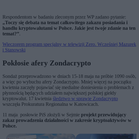
Respondentom w badaniu zleconym przez WP zadano pytanie:
„Toczy się debata na temat całkowitego zakazu posiadania i
handlu kryptowalutami w Polsce. Jakie jest twoje zdanie na ten
temat?”
.
Wieczorem program specjalny w telewizji Zero. Wcześniej Mazurek
i Stanowski
Pokłosie afery Zondacrypto
Sondaż przeprowadzono w dniach 15-18 maja na próbie 1090 osób,
a więc po wybuchu afery Zondacrypto. Mniej więcej na początku
kwietnia zaczęły pojawiać się medialne doniesienia o problemach z
płynnością będących udziałem największej polskiej giełdy
kryptowalut. 17 kwietnia
śledztwo w sprawie Zondacrypto
wszczęła Prokuratura Regionalna w Katowicach.
11 maja posłowie PiS złożyli w Sejmie
projekt przewidujący
zakaz prowadzenia działalności w zakresie kryptoaktywów w
Polsce.