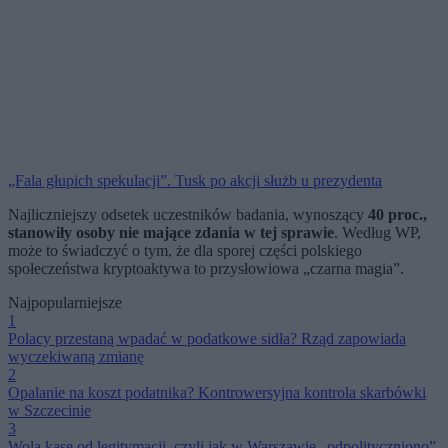
„Fala głupich spekulacji”. Tusk po akcji służb u prezydenta
Najliczniejszy odsetek uczestników badania, wynoszący
40 proc.,
stanowiły osoby nie mające zdania w tej sprawie
. Według WP,
może to świadczyć o tym, że dla sporej części polskiego
społeczeństwa kryptoaktywa to przysłowiowa „czarna magia”.
Najpopularniejsze
1
Polacy przestaną wpadać w podatkowe sidła? Rząd zapowiada
wyczekiwaną zmianę
2
Opalanie na koszt podatnika? Kontrowersyjna kontrola skarbówki
w Szczecinie
3
Wolą kasę od legitymacji, czyli jak w Warszawie „odpolityczniono”