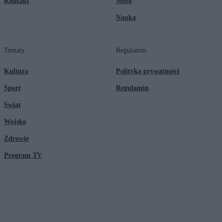
Kontakt
Moto
Nauka
Tematy
Regulamin
Kultura
Polityka prywatności
Sport
Regulamin
Świat
Wojsko
Zdrowie
Program TV
© 2026 Kanał Zero Spółka Akcyjna