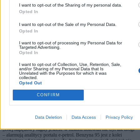
I want to opt-out of the Sharing of my personal data.
Opted In
Biznes
I want to opt-out of the Sale of my Personal Data.
Opted In
I want to opt-out of processing my Personal Data for
Targeted Advertising.
Opted In
I want to opt-out of Collection, Use, Retention, Sale,
and/or Sharing of my Personal Data that Is
Unrelated with the Purposes for which it was
collected.
Opted Out
CONFIRM
Rekord cenowy diesla w Polsce. W nasze portfele
uderzają już dwie wojny
Data Deletion
Data Access
Privacy Policy
„Olej napędowy nigdy jeszcze w historii notowań nie był tak drogi”
– alarmują analitycy portalu e-petrol. Benzyna 95 jest z kolei