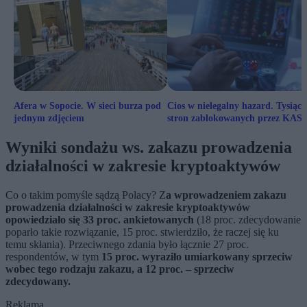
Afera w Sopocie. W sieci burza pod
Cios w nielegalny hazard. Tysiące
jednym zdjęciem
stron zablokowanych przez KAS
Wyniki sondażu ws. zakazu prowadzenia
działalności w zakresie kryptoaktywów
Co o takim pomyśle sądzą Polacy? Z
a wprowadzeniem zakazu
prowadzenia działalności w zakresie kryptoaktywów
opowiedziało się 33 proc. ankietowanych
(18 proc. zdecydowanie
poparło takie rozwiązanie, 15 proc. stwierdziło, że raczej się ku
temu skłania). Przeciwnego zdania było łącznie 27 proc.
respondentów, w tym
15 proc. wyraziło umiarkowany sprzeciw
wobec tego rodzaju zakazu, a 12 proc. – sprzeciw
zdecydowany.
Reklama