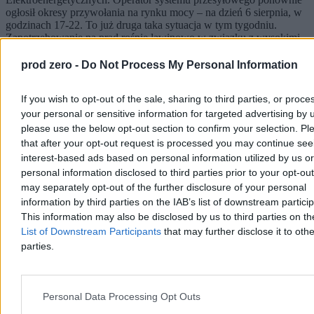
ogłosił okresy przywołania na rynku mocy – na dzień 6 sierpnia, w
godzinach 17-22. To już druga taka sytuacja w tym tygodniu.
Zapotrzebowanie na prąd rośnie lawinowo w związku z wysokimi
temperaturami.
prod zero -
Do Not Process My Personal Information
If you wish to opt-out of the sale, sharing to third parties, or proce
Katarzyna Dybińska
your personal or sensitive information for targeted advertising by 
Dzisiaj 11:49
please use the below opt-out section to confirm your selection. Pl
3 min
Reklama
that after your opt-out request is processed you may continue see
Reklama
interest-based ads based on personal information utilized by us or
personal information disclosed to third parties prior to your opt-ou
may separately opt-out of the further disclosure of your personal
information by third parties on the IAB’s list of downstream partici
This information may also be disclosed by us to third parties on t
List of Downstream Participants
that may further disclose it to othe
parties.
Personal Data Processing Opt Outs