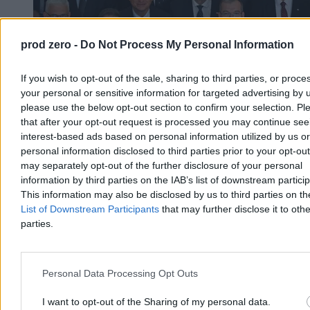
prod zero -
Do Not Process My Personal Information
If you wish to opt-out of the sale, sharing to third parties, or proce
your personal or sensitive information for targeted advertising by 
please use the below opt-out section to confirm your selection. Pl
that after your opt-out request is processed you may continue see
interest-based ads based on personal information utilized by us or
personal information disclosed to third parties prior to your opt-ou
Na to liczy Rozwój Plus. „Potrzebują mięsa
may separately opt-out of the further disclosure of your personal
armatniego”
information by third parties on the IAB’s list of downstream partici
This information may also be disclosed by us to third parties on t
Na rok i dwa miesiące przed wyborami parlamentarnymi
List of Downstream Participants
that may further disclose it to othe
stowarzyszenie Rozwój Plus ma ok. 6 proc. poparcia. Jak
parties.
zapowiada Mateusz Morawiecki, to dopiero początek. – Jest
zainteresowanie – słyszymy wśród jego stronników. Pozostaje
jednak wiele niewiadomych.
Personal Data Processing Opt Outs
I want to opt-out of the Sharing of my personal data.
Kasjan Owsianko