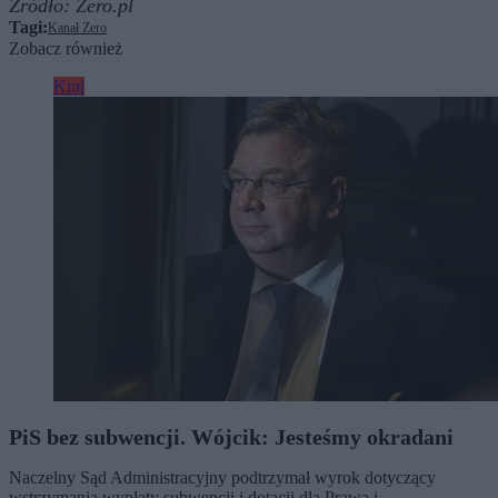
Źródło:
Zero.pl
Tagi:
Kanał Zero
Zobacz również
Kraj
PiS bez subwencji. Wójcik: Jesteśmy okradani
Naczelny Sąd Administracyjny podtrzymał wyrok dotyczący
wstrzymania wypłaty subwencji i dotacji dla Prawa i