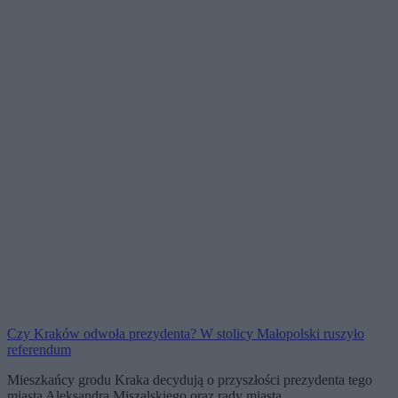
Czy Kraków odwoła prezydenta? W stolicy Małopolski ruszyło
referendum
Mieszkańcy grodu Kraka decydują o przyszłości prezydenta tego
miasta Aleksandra Miszalskiego oraz rady miasta.