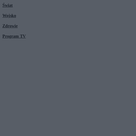
Świat
Wojsko
Zdrowie
Program TV
© 2026 Kanał Zero Spółka Akcyjna