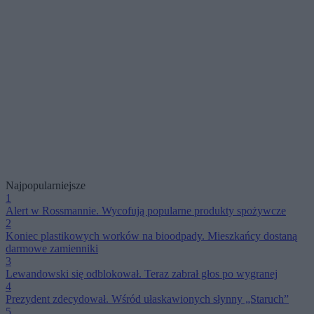
Najpopularniejsze
1
Alert w Rossmannie. Wycofują popularne produkty spożywcze
2
Koniec plastikowych worków na bioodpady. Mieszkańcy dostaną
darmowe zamienniki
3
Lewandowski się odblokował. Teraz zabrał głos po wygranej
4
Prezydent zdecydował. Wśród ułaskawionych słynny „Staruch”
5