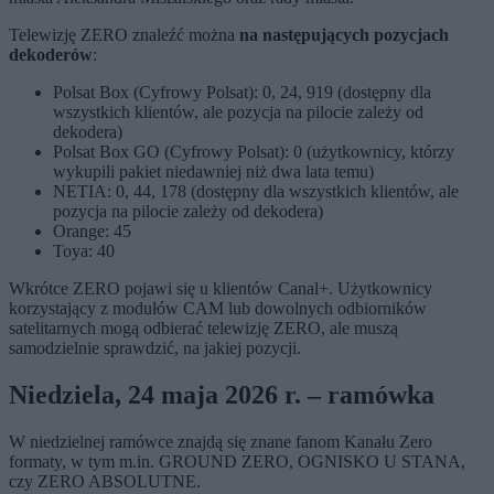
Telewizję ZERO znaleźć można
na następujących pozycjach
dekoderów
:
Polsat Box (Cyfrowy Polsat): 0, 24, 919 (dostępny dla
wszystkich klientów, ale pozycja na pilocie zależy od
dekodera)
Polsat Box GO (Cyfrowy Polsat): 0 (użytkownicy, którzy
wykupili pakiet niedawniej niż dwa lata temu)
NETIA: 0, 44, 178 (dostępny dla wszystkich klientów, ale
pozycja na pilocie zależy od dekodera)
Orange: 45
Toya: 40
Wkrótce ZERO pojawi się u klientów Canal+. Użytkownicy
korzystający z modułów CAM lub dowolnych odbiorników
satelitarnych mogą odbierać telewizję ZERO, ale muszą
samodzielnie sprawdzić, na jakiej pozycji.
Niedziela, 24 maja 2026 r. – ramówka
W niedzielnej ramówce znajdą się znane fanom Kanału Zero
formaty, w tym m.in. GROUND ZERO, OGNISKO U STANA,
czy ZERO ABSOLUTNE.