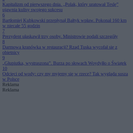
Kapitalizm od pierwszego dnia. „Polak, który uratował Teslę”
ujawnia kulisy swojego sukcesu
6
Bartłomiej Kubkowski przepłynął Bałtyk wpław. Pokonał 160 km
w niecałe 55 godzin
7
Prezydent ułaskawił trzy osoby. Ministrowie podali szczegóły
8
Darmowa kranówka w restauracji? Rząd Tuska wycofał się z
obietnicy
9
„Głupiutka, wystraszona”. Burza po słowach Woydyłło o Świątek
10
Odcięci od wody: czy my myjemy się w rzece? Tak wygląda susza
w Polsce
Reklama
Reklama