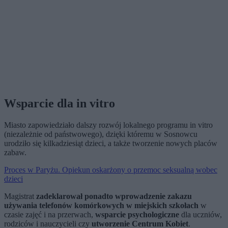
Wsparcie dla in vitro
Miasto zapowiedziało dalszy rozwój lokalnego programu in vitro
(niezależnie od państwowego), dzięki któremu w Sosnowcu
urodziło się kilkadziesiąt dzieci, a także tworzenie nowych placów
zabaw.
Proces w Paryżu. Opiekun oskarżony o przemoc seksualną wobec
dzieci
Magistrat
zadeklarował ponadto wprowadzenie zakazu
używania telefonów komórkowych w miejskich szkołach
w
czasie zajęć i na przerwach,
wsparcie psychologiczne
dla uczniów,
rodziców i nauczycieli czy
utworzenie Centrum Kobiet
.