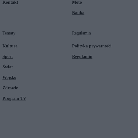
Kontakt
Moto
Nauka
Tematy
Regulamin
Kultura
Polityka prywatności
Sport
Regulamin
Świat
Wojsko
Zdrowie
Program TV
© 2026 Kanał Zero Spółka Akcyjna