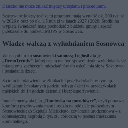
Dziecko nie może znikać między urzędami i procedurami
Szacowane koszty realizacji programu mają wynieść ok. 200 tys. zł
w 2026 r. oraz po ok. 1,5 mln zł w latach 2027 i 2028. Środki na
wypłatę świadczeń mają pochodzić z budżetu gminy i zostać
przekazane do budżetu MOPS w Sosnowcu.
Władze walczą z wyludnianiem Sosnowca
Wiosną ub. roku
sosnowiecki samorząd ogłosił akcję
„DemoTrendy”
, której celem ma być spowolnienie wyludniania się
miasta oraz zachęcenie mieszkańców do osiedlania się w Sosnowcu
i posiadania dzieci.
Są to m.in. ułatwienia w żłobkach i przedszkolach, w tym np.
wydłużenie bezpłatnych godzin pobytu dzieci w przedszkolach
miejskich do 14 godzin dziennie i bezpłatne żywienie.
Inne elementy akcji to „
Domówka na porodówce”
, czyli poprawa
komfortu przebywania mam i rodzin na oddziale położniczym
Sosnowieckiego Szpitala Miejskiego, czy loteria urodzeniowa – z
comiesięczną nagrodą 5 tys. zł i coroczną w postaci mieszkania
komunalnego.