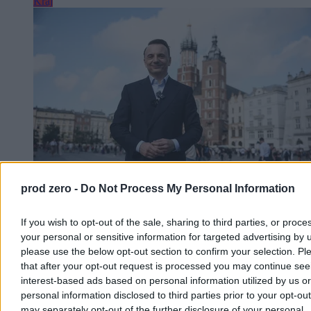
Kraj
prod zero -
Do Not Process My Personal Information
Gibała rusza z kampanią. Tak chce zawalczyć o
If you wish to opt-out of the sale, sharing to third parties, or proce
fotel prezydenta Krakowa
your personal or sensitive information for targeted advertising by 
please use the below opt-out section to confirm your selection. Pl
Łukasz Gibała, radny i założyciel stowarzyszenia Kraków dla
that after your opt-out request is processed you may continue see
Mieszkańców, ogłosił na Rynku Głównym start w
interest-based ads based on personal information utilized by us or
przedterminowych wyborach prezydenta miasta. To jego czwarta
personal information disclosed to third parties prior to your opt-ou
próba. Wybory odbędą się 27 września po tym, odwołano
may separately opt-out of the further disclosure of your personal