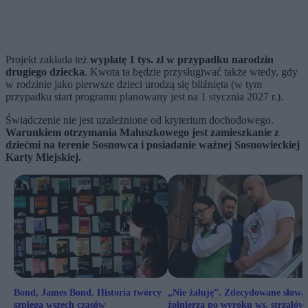
Projekt zakłada też
wypłatę 1 tys. zł w przypadku narodzin
drugiego dziecka
. Kwota ta będzie przysługiwać także wtedy, gdy
w rodzinie jako pierwsze dzieci urodzą się bliźnięta (w tym
przypadku start programu planowany jest na 1 stycznia 2027 r.).
Świadczenie nie jest uzależnione od kryterium dochodowego.
Warunkiem otrzymania Maluszkowego jest zamieszkanie z
dziećmi na terenie Sosnowca i posiadanie ważnej Sosnowieckiej
Karty Miejskiej.
Bond, James Bond. Historia twórcy
„Nie żałuję”. Zdecydowane słowa
szpiega wszech czasów
żołnierza po wyroku ws. strzałów