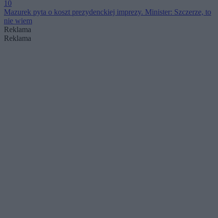
10
Mazurek pyta o koszt prezydenckiej imprezy. Minister: Szczerze, to
nie wiem
Reklama
Reklama