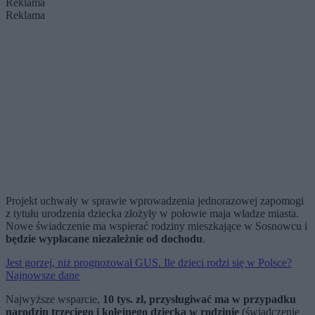
Reklama
Reklama
Projekt uchwały w sprawie wprowadzenia jednorazowej zapomogi
z tytułu urodzenia dziecka złożyły w połowie maja władze miasta.
Nowe świadczenie ma wspierać rodziny mieszkające w Sosnowcu i
będzie wypłacane niezależnie od dochodu
.
Jest gorzej, niż prognozował GUS. Ile dzieci rodzi się w Polsce?
Najnowsze dane
Najwyższe wsparcie,
10 tys. zł, przysługiwać ma w przypadku
narodzin trzeciego i kolejnego dziecka w rodzinie
(świadczenie