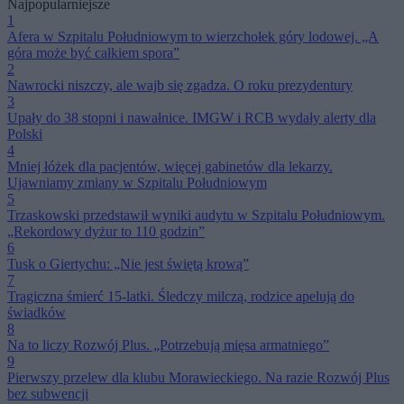
Najpopularniejsze
1
Afera w Szpitalu Południowym to wierzchołek góry lodowej. „A
góra może być całkiem spora”
2
Nawrocki niszczy, ale wajb się zgadza. O roku prezydentury
3
Upały do 38 stopni i nawałnice. IMGW i RCB wydały alerty dla
Polski
4
Mniej łóżek dla pacjentów, więcej gabinetów dla lekarzy.
Ujawniamy zmiany w Szpitalu Południowym
5
Trzaskowski przedstawił wyniki audytu w Szpitalu Południowym.
„Rekordowy dyżur to 110 godzin”
6
Tusk o Giertychu: „Nie jest świętą krową”
7
Tragiczna śmierć 15-latki. Śledczy milczą, rodzice apelują do
świadków
8
Na to liczy Rozwój Plus. „Potrzebują mięsa armatniego”
9
Pierwszy przelew dla klubu Morawieckiego. Na razie Rozwój Plus
bez subwencji