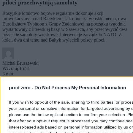
piloci przechwytują samoloty
Rosyjskie lotnictwo bojowe regularnie dokonuje akcji
prowokacyjnych nad Bałtykiem. Jak donoszą włoskie media, dwa
Eurofightery Typhoon z Grupy Zadaniowej na początku tygodnia
wystartowały z litewskiej bazy w Szawlach, aby przechwycić dwa
rosyjskie samoloty wojskowe. Interwencję zarządziło NATO. Z
kolei, dwa dni temu nad Bałtyk wylecieli polscy piloci.
Michał Bruszewski
Wczoraj 15:51
3 min
Wojsko
prod zero -
Do Not Process My Personal Information
If you wish to opt-out of the sale, sharing to third parties, or proce
your personal or sensitive information for targeted advertising by 
please use the below opt-out section to confirm your selection. Pl
that after your opt-out request is processed you may continue see
interest-based ads based on personal information utilized by us or