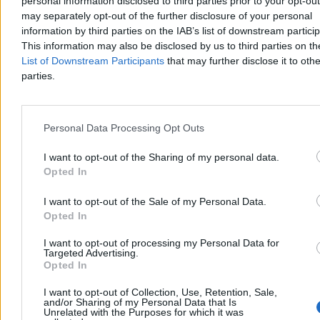
personal information disclosed to third parties prior to your opt-ou
may separately opt-out of the further disclosure of your personal
information by third parties on the IAB’s list of downstream partici
This information may also be disclosed by us to third parties on t
List of Downstream Participants
that may further disclose it to othe
parties.
Korytarz dla Bundeswehry. Co zakłada polsko-
niemieckie porozumienie obronne
Personal Data Processing Opt Outs
Dopiero po półtora miesiąca od podpisania porozumienia o
I want to opt-out of the Sharing of my personal data.
współpracy obronnej między Warszawą a Berlinem polska opinia
Opted In
publiczna poznała jego treść. I to nie z polskich, tylko z niemieckich
źródeł. Strona polska potraktowała negocjacje umowy zaskakująco
I want to opt-out of the Sale of my Personal Data.
swobodnie. Z kolei Berlin będzie mógł się uwiarygodnić względem
Litwy – naszym kosztem.
Opted In
I want to opt-out of processing my Personal Data for
Targeted Advertising.
Opted In
Wojciech J. Kittel
05.08.2026
I want to opt-out of Collection, Use, Retention, Sale,
9 min
and/or Sharing of my Personal Data that Is
Reklama
Unrelated with the Purposes for which it was