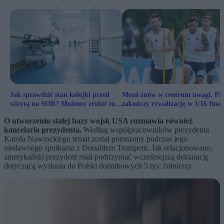
Jak sprawdzić stan kolejki przed
Messi znów w centrum uwagi. Pi
wizytą na SOR? Możemy zrobić to
zakończy rywalizację w 1/16 finał
sami
mundialu
O utworzeniu stałej bazy wojsk USA rozmawia również
kancelaria prezydenta.
Według współpracowników prezydenta
Karola Nawrockiego temat został poruszony podczas jego
niedawnego spotkania z Donaldem Trumpem. Jak relacjonowano,
amerykański prezydent miał podtrzymać wcześniejszą deklarację
dotyczącą wysłania do Polski dodatkowych 5 tys. żołnierzy.