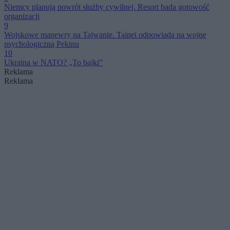
Niemcy planują powrót służby cywilnej. Resort bada gotowość
organizacji
9
Wojskowe manewry na Tajwanie. Taipei odpowiada na wojnę
psychologiczną Pekinu
10
Ukraina w NATO? „To bajki”
Reklama
Reklama