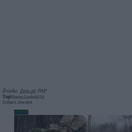
Źródła:
Zero.pl
PAP
,
Tagi:
Bartosz Grodecki
USA
Zobacz również
Wojsko