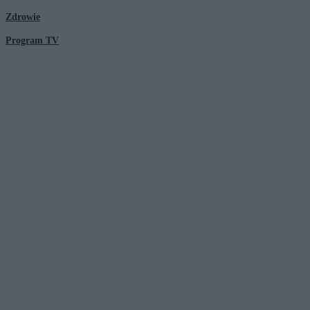
Zdrowie
Program TV
© 2026 Kanał Zero Spółka Akcyjna