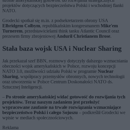
stronie amerykańskiej gotowość do rozwijania strategicznych
projektów dotyczących bezpieczeństwa Polski i wschodniej flanki
NATO.
Grodecki spotkał się m.in. z podsekretarzem obrony USA
Elbridgem Colbym
, republikańskim kongresmanem
Mike'em
Turnerem
, przedstawicielami think tanku Atlantic Council oraz
prezesem firmy zbrojeniowej
Anduril Christianem Brose
.
Stała baza wojsk USA i Nuclear Sharing
Jak przekazał szef BBN, rozmowy dotyczyły dalszego wzmacniania
obecności wojsk amerykańskich w Polsce, rozwoju koncepcji
NATO 3.0, możliwości udziału Polski w programie
Nuclear
Sharing
, współpracy przemysłów obronnych, nowych technologii
oraz utworzenia w Polsce Centrum Doskonałości NATO ds.
Sztucznej Inteligencji.
–
Po stronie amerykańskiej widać gotowość do rozwijania tych
projektów. Teraz naszym zadaniem jest przełożyć
wypracowane zaufanie na trwałe rozwiązania wzmacniające
bezpieczeństwo Polski i całego Sojuszu
– podkreślił Grodecki we
wpisie w mediach społecznościowych.
Reklama