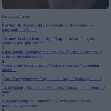
Najpopularniejsze
1
Korytarz dla Bundeswehry. Co zakłada polsko-niemieckie
porozumienie obronne
2
Alarmów lotniczych nie da się już bagatelizować. Nie tylko
Shahedy sieją spustoszenie
3
Kijów buduje alternatywę dla Patriotów. Zełenski o europejskim
systemie antyrakietowym
4
Więcej chętnych niż miejsc. „Wakacje z wojskiem” z ostatnim
turnusem
5
„Zaczęli przygotowywać się do mobilizacji”. Co planuje Putin?
6
Jak oni kłamią. Ekspert o rosyjskiej dezinformacji po incydencie z
rakietą
7
Rosja prowokuje nad Bałtykiem. Nie tylko polscy piloci
przechwytują samoloty
8