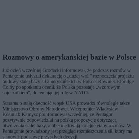
Rozmowy o amerykańskiej bazie w Polsce
Już dzień wcześniej Grodecki informował, że podczas rozmów w
Pentagonie usłyszał deklarację o „dużej woli” rozpoczęcia projektu
budowy stałej bazy sił amerykańskich w Polsce. Również Elbridge
Colby po spotkaniu ocenił, że Polska pozostaje „wzorowym
sojusznikiem”, doceniając jej rolę w NATO.
Starania o stałą obecność wojsk USA prowadzi równolegle także
Ministerstwo Obrony Narodowej. Wicepremier Władysław
Kosiniak-Kamysz poinformował wcześniej, że Pentagon
pozytywnie odpowiedział na polską propozycję dotyczącą
utworzenia stałej bazy, a obecnie trwają kolejne etapy rozmów. W
Pentagonie prowadzony jest przegląd rozmieszczenia sił, który ma
stanowić podstawę przyszłych decyzji.