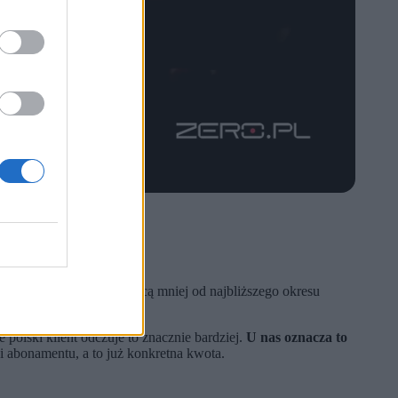
acający subskrypcję zapłacą mniej od najbliższego okresu
e polski klient odczuje to znacznie bardziej.
U nas oznacza to
i abonamentu, a to już konkretna kwota.