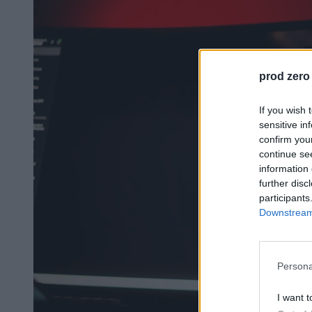
prod zero
If you wish 
sensitive in
confirm you
continue se
information 
further disc
participants
Downstream 
Persona
I want t