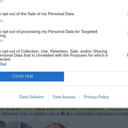
In
o opt-out of the Sale of my Personal Data.
In
to opt-out of processing my Personal Data for Targeted
ing.
In
o opt-out of Collection, Use, Retention, Sale, and/or Sharing
ersonal Data that Is Unrelated with the Purposes for which it
lected.
Out
mate i PC Game Pass.
CONFIRM
cznie.
ż trafiać nowe odsłony serii Call of Duty.
 Pass
już obowiązują.
Skorzystają z nich nowi użytkownicy, a już opł
Data Deletion
Data Access
Privacy Policy
,99 dolarów
, a
PC Game Pass z 16,49 na 13,99 dolarów
. Niedużo, al
.
Mówimy więc o spadku ceny
o 30 zł
w przypadku najbogatszej wersj