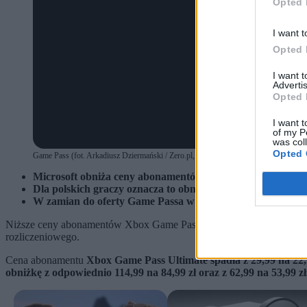
Opted 
I want t
Opted 
I want 
Advertis
Opted 
I want t
of my P
was col
Opted 
Game Pass (fot. Arkadiusz Dziermański / Zero.pl, Arkadiusz Dziermański)
Microsoft obniża ceny abonamentów Xbox Game Pass Ulti
Dla polskich graczy oznacza to obniżki nawet o 30 zł miesię
W zamian do oferty Game Passa w dniu premiery nie będą ju
Niższe ceny abonamentów Xbox Game Pass Ultimate oraz PC Game
rozliczeniowego.
Cena abonamentu
Xbox Game Pass Ultimate spadła z 29,99 na 22
obniżkę z
odpowiednio 114,99 na 84,99 zł oraz z 62,99 na 53,99 zł