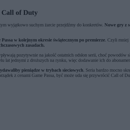
 Call of Duty
Po tym wyjątkowo suchym żarcie przejdźmy do konkretów.
Nowe gry z s
e Passa w kolejnym okresie świątecznym po premierze
. Czyli mniej
tychczasowych zasadach.
 wpływają pozytywnie na jakość ostatnich odsłon serii, choć powodów s
wielu lat jednymi z droższych na rynku, więc dodawanie ich do abona
wydawaliby pieniądze w trybach sieciowych
. Seria bardzo mocno skrę
 porządek z cenami Game Passa, być może uda się przywrócić Call of D