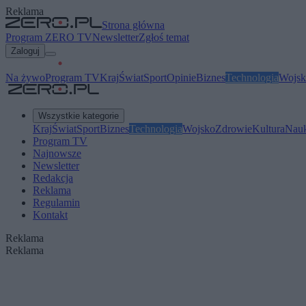
Reklama
Strona główna
Program ZERO TV
Newsletter
Zgłoś temat
Zaloguj
Na żywo
Program TV
Kraj
Świat
Sport
Opinie
Biznes
Technologia
Wojsk
Wszystkie kategorie
Kraj
Świat
Sport
Biznes
Technologia
Wojsko
Zdrowie
Kultura
Nau
Program TV
Najnowsze
Newsletter
Redakcja
Reklama
Regulamin
Kontakt
Reklama
Reklama