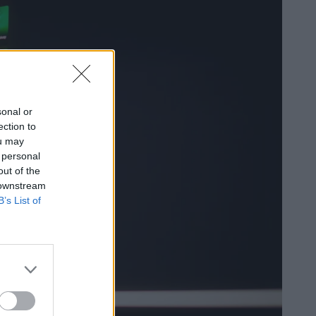
sonal or
ection to
ou may
 personal
out of the
 downstream
B’s List of