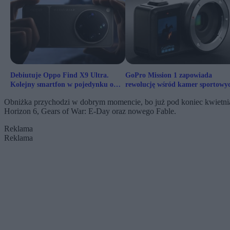
Debiutuje Oppo Find X9 Ultra.
GoPro Mission 1 zapowiada
Kolejny smartfon w pojedynku o
rewolucję wśród kamer sportowy
najlepszy aparat?
Obniżka przychodzi w dobrym momencie, bo już pod koniec kwietnia
Horizon 6, Gears of War: E-Day oraz nowego Fable.
Reklama
Reklama