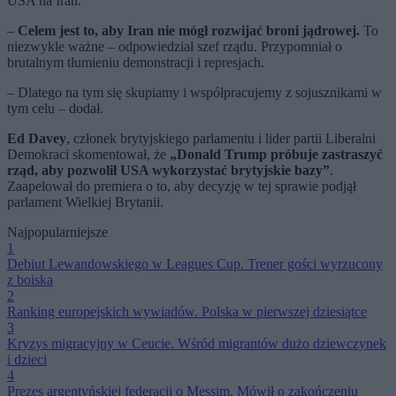
USA na Iran.
–
Celem jest to, aby Iran nie mógł rozwijać broni jądrowej.
To
niezwykle ważne – odpowiedział szef rządu. Przypomniał o
brutalnym tłumieniu demonstracji i represjach.
– Dlatego na tym się skupiamy i współpracujemy z sojusznikami w
tym celu – dodał.
Ed Davey
, członek brytyjskiego parlamentu i lider partii Liberalni
Demokraci skomentował, że
„Donald Trump próbuje zastraszyć
rząd, aby pozwolił USA wykorzystać brytyjskie bazy”
.
Zaapelował do premiera o to, aby decyzję w tej sprawie podjął
parlament Wielkiej Brytanii.
Najpopularniejsze
1
Debiut Lewandowskiego w Leagues Cup. Trener gości wyrzucony
z boiska
2
Ranking europejskich wywiadów. Polska w pierwszej dziesiątce
3
Kryzys migracyjny w Ceucie. Wśród migrantów dużo dziewczynek
i dzieci
4
Prezes argentyńskiej federacji o Messim. Mówił o zakończeniu