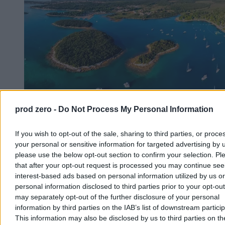
prod zero -
Do Not Process My Personal Information
Polak zmarł podczas nurkowania u wybrzeży
Chorwacji
If you wish to opt-out of the sale, sharing to third parties, or proce
W piątek w pobliżu Medulinu na Istrii zmarł 40-letni obywatel
your personal or sensitive information for targeted advertising by 
Polski, który źle poczuł się podczas nurkowania na głębokości
please use the below opt-out section to confirm your selection. Pl
ponad 20 metrów. Mężczyznę przewieziono łodzią do zatoki Polje,
that after your opt-out request is processed you may continue see
gdzie mimo reanimacji nie udało się go uratować. Chorwacka
interest-based ads based on personal information utilized by us or
policja bada okoliczności zdarzenia.
personal information disclosed to third parties prior to your opt-ou
may separately opt-out of the further disclosure of your personal
information by third parties on the IAB’s list of downstream partici
Aleksandra Cieślik
This information may also be disclosed by us to third parties on t