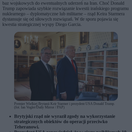
baz wojskowych do ewentualnych uderzeń na Iran. Choć Donald
Trump zapowiada szybkie rozwiązanie kwestii irańskiego programu
nuklearnego – dyplomatyczne lub militarne – rząd Keira Starmera
dystansuje się od siłowych rozwiązań. W tle sporu pojawia się
kwestia strategicznej wyspy Diego Garcia.
Premier Wielkiej Brytanii Keir Starmer i prezydent USA Donald Trump.
(fot. Ian Vogler/Daily Mirror / PAP)
Brytyjski rząd nie wyraził zgody na wykorzystanie
strategicznych obiektów do operacji przeciwko
Teheranowi.