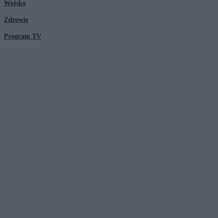
Wojsko
Zdrowie
Program TV
© 2026 Kanał Zero Spółka Akcyjna