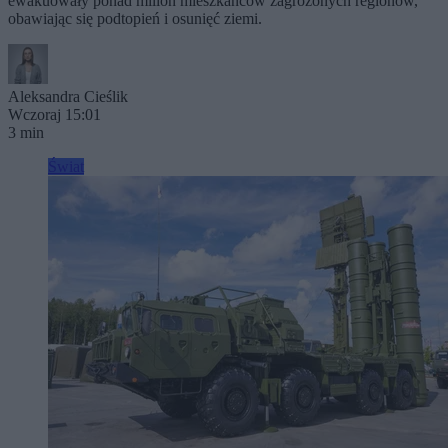
ewakuowały ponad milion mieszkańców zagrożonych regionów,
obawiając się podtopień i osunięć ziemi.
Aleksandra Cieślik
Wczoraj 15:01
3 min
Świat