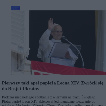
Świat
Pierwszy taki apel papieża Leona XIV. Zwrócił się
do Rosji i Ukrainy
Podczas niedzielnego spotkania z wiernymi na placu Świętego
Piotra papież Leon XIV skierował jednoznaczne wezwanie do
władz w Moskwie i Kijowie. Głowa Kościoła katolickiego domaga