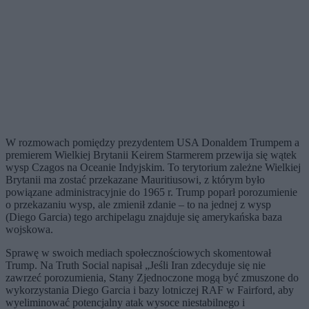
W rozmowach pomiędzy prezydentem USA Donaldem Trumpem a
premierem Wielkiej Brytanii Keirem Starmerem przewija się wątek
wysp Czagos na Oceanie Indyjskim. To terytorium zależne Wielkiej
Brytanii ma zostać przekazane Mauritiusowi, z którym było
powiązane administracyjnie do 1965 r. Trump poparł porozumienie
o przekazaniu wysp, ale zmienił zdanie – to na jednej z wysp
(Diego Garcia) tego archipelagu znajduje się amerykańska baza
wojskowa.
Sprawę w swoich mediach społecznościowych skomentował
Trump. Na Truth Social napisał „Jeśli Iran zdecyduje się nie
zawrzeć porozumienia, Stany Zjednoczone mogą być zmuszone do
wykorzystania Diego Garcia i bazy lotniczej RAF w Fairford, aby
wyeliminować potencjalny atak wysoce niestabilnego i