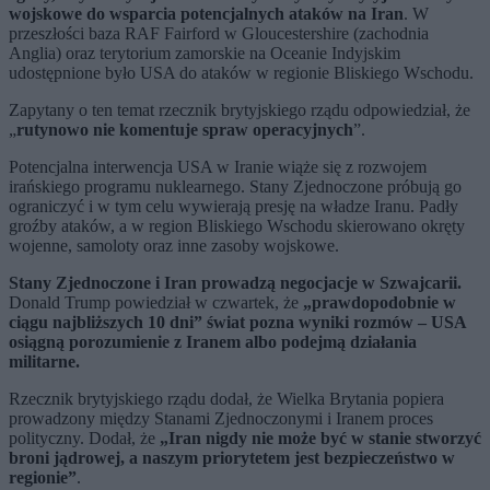
wojskowe do wsparcia potencjalnych ataków na Iran
. W
przeszłości baza RAF Fairford w Gloucestershire (zachodnia
Anglia) oraz terytorium zamorskie na Oceanie Indyjskim
udostępnione było USA do ataków w regionie Bliskiego Wschodu.
Zapytany o ten temat rzecznik brytyjskiego rządu odpowiedział, że
„
rutynowo nie komentuje spraw operacyjnych
”.
Potencjalna interwencja USA w Iranie wiąże się z rozwojem
irańskiego programu nuklearnego. Stany Zjednoczone próbują go
ograniczyć i w tym celu wywierają presję na władze Iranu. Padły
groźby ataków, a w region Bliskiego Wschodu skierowano okręty
wojenne, samoloty oraz inne zasoby wojskowe.
Stany Zjednoczone i Iran prowadzą negocjacje w Szwajcarii.
Donald Trump powiedział w czwartek, że
„prawdopodobnie w
ciągu najbliższych 10 dni” świat pozna wyniki rozmów – USA
osiągną porozumienie z Iranem albo podejmą działania
militarne.
Rzecznik brytyjskiego rządu dodał, że Wielka Brytania popiera
prowadzony między Stanami Zjednoczonymi i Iranem proces
polityczny. Dodał, że
„Iran nigdy nie może być w stanie stworzyć
broni jądrowej, a naszym priorytetem jest bezpieczeństwo w
regionie”
.