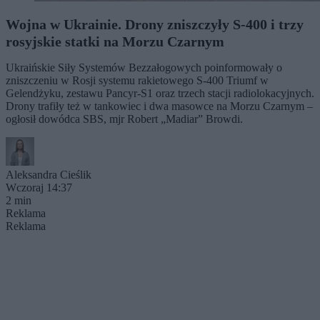
Wojna w Ukrainie. Drony zniszczyły S-400 i trzy
rosyjskie statki na Morzu Czarnym
Ukraińskie Siły Systemów Bezzałogowych poinformowały o
zniszczeniu w Rosji systemu rakietowego S-400 Triumf w
Gelendżyku, zestawu Pancyr-S1 oraz trzech stacji radiolokacyjnych.
Drony trafiły też w tankowiec i dwa masowce na Morzu Czarnym –
ogłosił dowódca SBS, mjr Robert „Madiar” Browdi.
Aleksandra Cieślik
Wczoraj 14:37
2 min
Reklama
Reklama