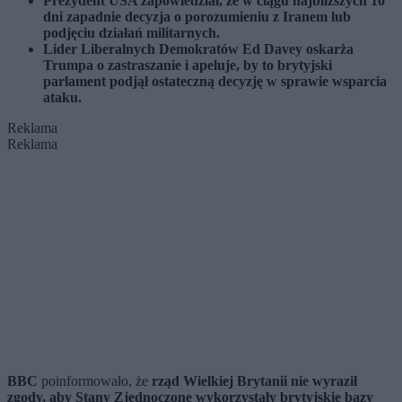
Prezydent USA zapowiedział, że w ciągu najbliższych 10
dni zapadnie decyzja o porozumieniu z Iranem lub
podjęciu działań militarnych.
Lider Liberalnych Demokratów Ed Davey oskarża
Trumpa o zastraszanie i apeluje, by to brytyjski
parlament podjął ostateczną decyzję w sprawie wsparcia
ataku.
Reklama
Reklama
BBC
poinformowało, że
rząd Wielkiej Brytanii nie wyraził
zgody, aby Stany Zjednoczone wykorzystały brytyjskie bazy