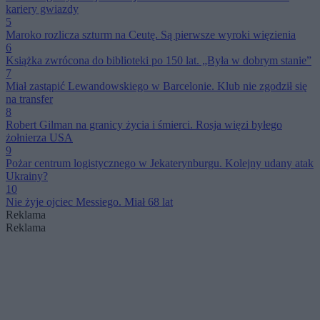
kariery gwiazdy
5
Maroko rozlicza szturm na Ceutę. Są pierwsze wyroki więzienia
6
Książka zwrócona do biblioteki po 150 lat. „Była w dobrym stanie”
7
Miał zastąpić Lewandowskiego w Barcelonie. Klub nie zgodził się
na transfer
8
Robert Gilman na granicy życia i śmierci. Rosja więzi byłego
żołnierza USA
9
Pożar centrum logistycznego w Jekaterynburgu. Kolejny udany atak
Ukrainy?
10
Nie żyje ojciec Messiego. Miał 68 lat
Reklama
Reklama