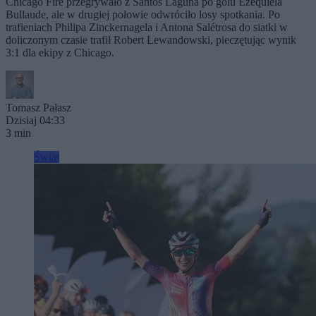
Chicago Fire przegrywało z Santos Laguna po golu Ezequiela
Bullaude, ale w drugiej połowie odwróciło losy spotkania. Po
trafieniach Philipa Zinckernagela i Antona Salétrosa do siatki w
doliczonym czasie trafił Robert Lewandowski, pieczętując wynik
3:1 dla ekipy z Chicago.
Tomasz Pałasz
Dzisiaj 04:33
3 min
Świat