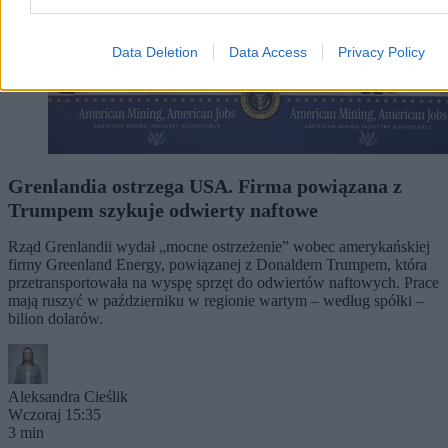
Data Deletion
Data Access
Privacy Policy
Grenlandia ostrzega USA. Firma powiązana z
Trumpem szykuje odwierty naftowe
Rząd Grenlandii wydał „mocne ostrzeżenie” wobec amerykańskiej
firmy Greenland Energy, powiązanej z Donaldem Trumpem, która
przetransportowała na wyspę sprzęt do odwiertów naftowych. Prace
mają ruszyć w październiku w regionie wartym – według spółki –
bilion dolarów.
Aleksandra Cieślik
Wczoraj 15:35
3 min