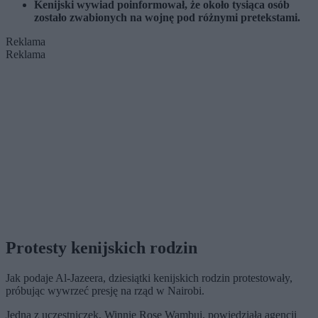
Kenijski wywiad poinformował, że około tysiąca osób
zostało zwabionych na wojnę pod różnymi pretekstami.
Reklama
Reklama
Protesty kenijskich rodzin
Jak podaje Al-Jazeera, dziesiątki kenijskich rodzin protestowały,
próbując wywrzeć presję na rząd w Nairobi.
Jedna z uczestniczek, Winnie Rose Wambui, powiedziała agencji