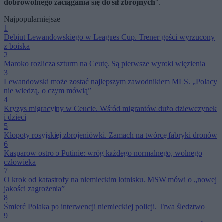
dobrowolnego zaciągania się do sił zbrojnych
".
Najpopularniejsze
1
Debiut Lewandowskiego w Leagues Cup. Trener gości wyrzucony
z boiska
2
Maroko rozlicza szturm na Ceutę. Są pierwsze wyroki więzienia
3
Lewandowski może zostać najlepszym zawodnikiem MLS. „Polacy
nie wiedzą, o czym mówią”
4
Kryzys migracyjny w Ceucie. Wśród migrantów dużo dziewczynek
i dzieci
5
Kłopoty rosyjskiej zbrojeniówki. Zamach na twórcę fabryki dronów
6
Kasparow ostro o Putinie: wróg każdego normalnego, wolnego
człowieka
7
O krok od katastrofy na niemieckim lotnisku. MSW mówi o „nowej
jakości zagrożenia”
8
Śmierć Polaka po interwencji niemieckiej policji. Trwa śledztwo
9