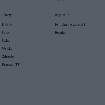
Tematy
Regulamin
Kultura
Polityka prywatności
Sport
Regulamin
Świat
Wojsko
Zdrowie
Program TV
© 2026 Kanał Zero Spółka Akcyjna