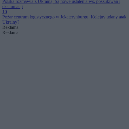
Polska rozmawia z Ukrainą. Są nowe ustalenia ws. poszukiwań i
ekshumacji
10
Pożar centrum logistycznego w Jekaterynburgu. Kolejny udany atak
Ukrainy?
Reklama
Reklama