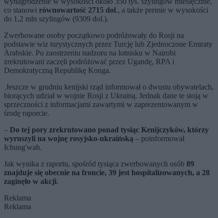
wynagrodzenie w wysokości około 350 tys. szylingów miesięcznie,
co stanowi
równowartość 2715 dol
., a także premie w wysokości
do 1,2 mln szylingów (9309 dol.).
Zwerbowane osoby początkowo podróżowały do Rosji na
podstawie wiz turystycznych przez Turcję lub Zjednoczone Emiraty
Arabskie. Po zaostrzeniu nadzoru na lotnisku w Nairobi
zrekrutowani zaczęli podróżować przez Ugandę, RPA i
Demokratyczną Republikę Konga.
Jeszcze w grudniu kenijski rząd informował o dwustu obywatelach,
biorących udział w wojnie Rosji z Ukrainą. Jednak dane te stoją w
sprzeczności z informacjami zawartymi w zaprezentowanym w
środę raporcie.
–
Do tej pory zrekrutowano ponad tysiąc Kenijczyków, którzy
wyruszyli na wojnę rosyjsko-ukraińską
– poinformował
Ichung'wah.
Jak wynika z raportu, spośród tysiąca zwerbowanych osób
89
znajduje się obecnie na froncie, 39 jest hospitalizowanych, a 28
zaginęło w akcji
.
Reklama
Reklama