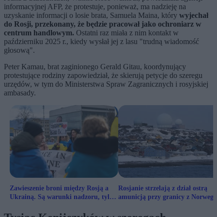
informacyjnej AFP, że protestuje, ponieważ, ma nadzieję na
uzyskanie informacji o losie brata, Samuela Maina, który
wyjechał
do Rosji, przekonany, że będzie pracował jako ochroniarz w
centrum handlowym.
Ostatni raz miała z nim kontakt w
październiku 2025 r., kiedy wysłał jej z lasu "trudną wiadomość
głosową".
Peter Kamau, brat zaginionego Gerald Gitau, koordynujący
protestujące rodziny zapowiedział, że skierują petycje do szeregu
urzędów, w tym do Ministerstwa Spraw Zagranicznych i rosyjskiej
ambasady.
Zawieszenie broni między Rosją a
Rosjanie strzelają z dział ostrą
Ukrainą. Są warunki nadzoru, tylko
amunicją przy granicy z Norwegi
nie ma czego nadzorować
Oslo ostrzega