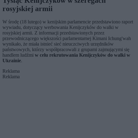
Tysiąc Kenijczyków w szeregach
rosyjskiej armii
W środę (18 lutego) w kenijskim parlamencie przedstawiono raport
wywiadu, dotyczący werbowania Kenijczyków do walki w
rosyjskiej armii. Z informacji przedstawionych przez
przewodniczącego większości parlamentarnej Kimani Ichung'wah
wynikało, że miała istnieć sieć nieuczciwych urzędników
państwowych, którzy współpracowali z grupami zajmującymi się
handlem ludźmi
w celu rekrutowania Kenijczyków do walki w
Ukrainie
.
Reklama
Reklama