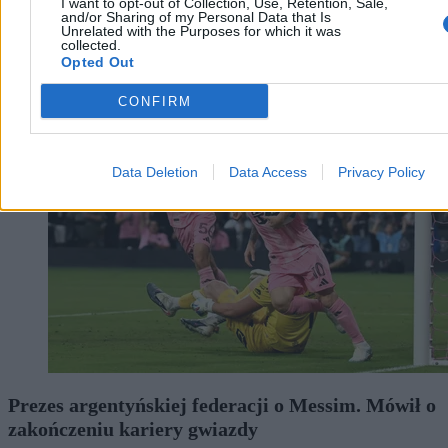
I want to opt-out of Collection, Use, Retention, Sale,
and/or Sharing of my Personal Data that Is
Unrelated with the Purposes for which it was
collected.
Opted Out
Świat
CONFIRM
Data Deletion
Data Access
Privacy Policy
Prezes argentyńskiej federacji o Messim. Mówił o
zakończeniu kariery gwiazdy