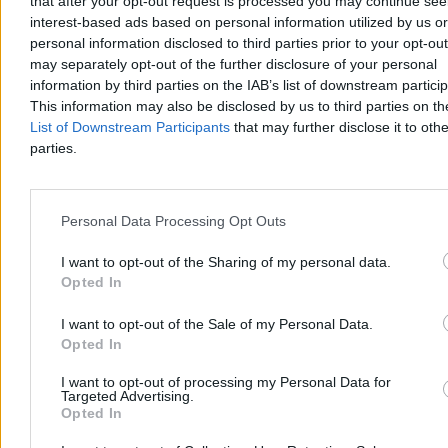
that after your opt-out request is processed you may continue see
Głosowanie w parlamencie we wtorek
interest-based ads based on personal information utilized by us or
personal information disclosed to third parties prior to your opt-ou
Klub parlamentarny Tiszy Petera Magyara wybrał w sobotę Andrasa
may separately opt-out of the further disclosure of your personal
Bakę, byłego prezesa węgierskiego Sądu Najwyższego, na
information by third parties on the IAB’s list of downstream partici
kandydata na prezydenta kraju. Parlament zagłosuje nad nową
głową państwa we wtorek 11 sierpnia. Fidesz zapowiedział bojkot
This information may also be disclosed by us to third parties on t
głosowania.
List of Downstream Participants
that may further disclose it to othe
parties.
Aleksandra Cieślik
Dzisiaj 16:19
Personal Data Processing Opt Outs
3 min
Reklama
I want to opt-out of the Sharing of my personal data.
Reklama
Opted In
I want to opt-out of the Sale of my Personal Data.
Opted In
I want to opt-out of processing my Personal Data for
Targeted Advertising.
Opted In