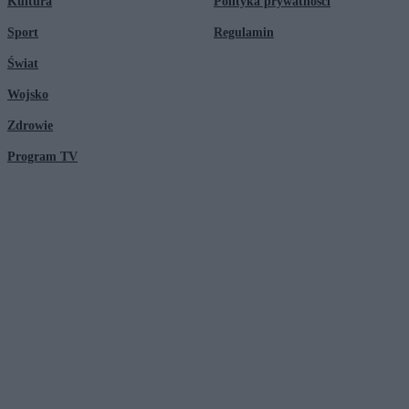
Kultura
Polityka prywatności
Sport
Regulamin
Świat
Wojsko
Zdrowie
Program TV
© 2026 Kanał Zero Spółka Akcyjna