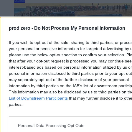
Świat
prod zero -
Do Not Process My Personal Information
If you wish to opt-out of the sale, sharing to third parties, or proce
your personal or sensitive information for targeted advertising by 
please use the below opt-out section to confirm your selection. Pl
that after your opt-out request is processed you may continue see
interest-based ads based on personal information utilized by us or
personal information disclosed to third parties prior to your opt-ou
may separately opt-out of the further disclosure of your personal
information by third parties on the IAB’s list of downstream partici
This information may also be disclosed by us to third parties on t
Maroko rozlicza szturm na Ceutę. Są pierwsze
List of Downstream Participants
that may further disclose it to othe
wyroki więzienia
parties.
Przed marokańskimi sądami rozpoczęły się procesy 86 osób
odpowiadających za udział i pomoc w niedawnym masowym
forsowaniu granicy z hiszpańską Ceutą. W sprawie zapadły już
Personal Data Processing Opt Outs
pierwsze wyroki pozbawienia wolności, a wobec ponad połowy