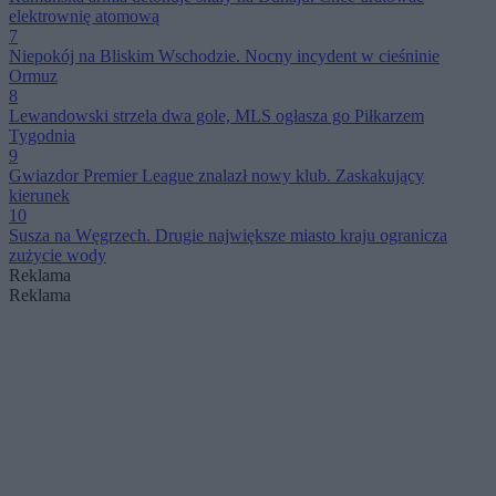
elektrownię atomową
7
Niepokój na Bliskim Wschodzie. Nocny incydent w cieśninie
Ormuz
8
Lewandowski strzela dwa gole, MLS ogłasza go Piłkarzem
Tygodnia
9
Gwiazdor Premier League znalazł nowy klub. Zaskakujący
kierunek
10
Susza na Węgrzech. Drugie największe miasto kraju ogranicza
zużycie wody
Reklama
Reklama