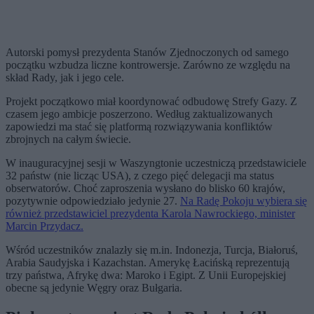
Autorski pomysł prezydenta Stanów Zjednoczonych od samego
początku wzbudza liczne kontrowersje. Zarówno ze względu na
skład Rady, jak i jego cele.
Projekt początkowo miał koordynować odbudowę Strefy Gazy. Z
czasem jego ambicje poszerzono. Według zaktualizowanych
zapowiedzi ma stać się platformą rozwiązywania konfliktów
zbrojnych na całym świecie.
W inauguracyjnej sesji w Waszyngtonie uczestniczą przedstawiciele
32 państw (nie licząc USA), z czego pięć delegacji ma status
obserwatorów. Choć zaproszenia wysłano do blisko 60 krajów,
pozytywnie odpowiedziało jedynie 27.
Na Radę Pokoju wybiera się
również przedstawiciel prezydenta Karola Nawrockiego, minister
Marcin Przydacz.
Wśród uczestników znalazły się m.in. Indonezja, Turcja, Białoruś,
Arabia Saudyjska i Kazachstan. Amerykę Łacińską reprezentują
trzy państwa, Afrykę dwa: Maroko i Egipt. Z Unii Europejskiej
obecne są jedynie Węgry oraz Bułgaria.