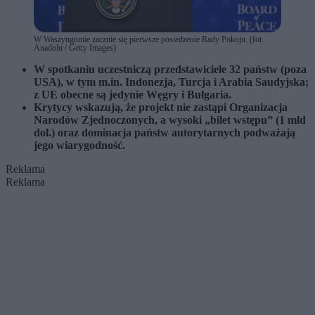
W Waszyngtonie zacznie się pierwsze posiedzenie Rady Pokoju. (fot.
Anadolu / Getty Images)
W spotkaniu uczestniczą przedstawiciele 32 państw (poza
USA), w tym m.in.
Indonezja
,
Turcja
i
Arabia Saudyjska
;
z UE obecne są jedynie
Węgry
i
Bułgaria
.
Krytycy wskazują, że projekt nie zastąpi
Organizacja
Narodów Zjednoczonych
, a wysoki „bilet wstępu” (1 mld
dol.) oraz dominacja państw autorytarnych podważają
jego wiarygodność.
Reklama
Reklama