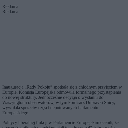
Reklama
Reklama
Inauguracja „Rady Pokoju” spotkała się z chłodnym przyjęciem w
Europie. Komisja Europejska odmówiła formalnego przystąpienia
do nowej struktury. Jednocześnie decyzja o wysłaniu do
Waszyngtonu obserwatorów, w tym komisarz Dubravki Suicy,
wywołała sprzeciw części deputowanych Parlamentu
Europejskiego.
Politycy liberalnej frakcji w Parlamencie Europejskim ocenili, że
obecność unijnych przedstawicieli to „zły sygnał”, który może