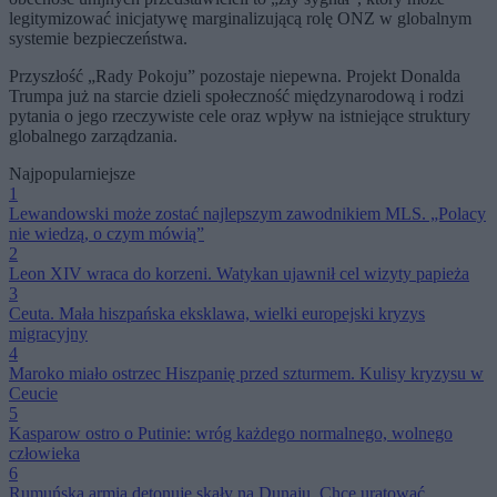
legitymizować inicjatywę marginalizującą rolę ONZ w globalnym
systemie bezpieczeństwa.
Przyszłość „Rady Pokoju” pozostaje niepewna. Projekt Donalda
Trumpa już na starcie dzieli społeczność międzynarodową i rodzi
pytania o jego rzeczywiste cele oraz wpływ na istniejące struktury
globalnego zarządzania.
Najpopularniejsze
1
Lewandowski może zostać najlepszym zawodnikiem MLS. „Polacy
nie wiedzą, o czym mówią”
2
Leon XIV wraca do korzeni. Watykan ujawnił cel wizyty papieża
3
Ceuta. Mała hiszpańska eksklawa, wielki europejski kryzys
migracyjny
4
Maroko miało ostrzec Hiszpanię przed szturmem. Kulisy kryzysu w
Ceucie
5
Kasparow ostro o Putinie: wróg każdego normalnego, wolnego
człowieka
6
Rumuńska armia detonuje skały na Dunaju. Chce uratować