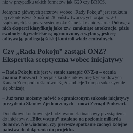
niż w przypadku takich formatów jak G20 czy BRICS.
Jednym z głównych zarzutów wobec „Rady Pokoju” jest struktura
jej członkostwa. Spośród 28 państw tworzących organ aż 20
rządzonych jest przez systemy określane jako autorytarne.
Połowę z
nich eksperci klasyfikują jako tzw. zamknięte autokracje, gdzie
swobody obywatelskie są ograniczone, a wybory, jeśli się
odbywają, podlegają ścisłej kontroli władz centralnych.
Czy „Rada Pokoju” zastąpi ONZ?
Ekspertka sceptyczna wobec inicjatywy
– Rada Pokoju nie jest w stanie zastąpić ONZ-u – ocenia
Joanna Pinkwart
. Specjalistka stosunków międzynarodowych
Kanału Zero podkreśla również, że ambicje Trumpa sukcesywnie
się obniżają.
–
Już teraz możemy mówić o ograniczonym sukcesie inicjatywy
prezydenta Stanów Zjednoczonych – mówi Zero.pl Pinkwart.
Dodatkowe kontrowersje budzi warunek finansowy przystąpienia
do inicjatywy.
„Bilet wstępu” ustalono na poziomie miliarda
dolarów. Nie wiadomo, czy pierwsze spotkanie zachęci kolejne
państwa do dołączenia do projektu.