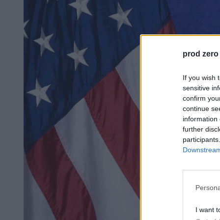
prod zero
If you wish 
sensitive in
confirm you
continue se
information 
further disc
participants
Downstream 
Persona
I want t