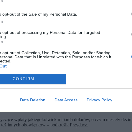
In
o opt-out of the Sale of my Personal Data.
In
to opt-out of processing my Personal Data for Targeted
ing.
In
o opt-out of Collection, Use, Retention, Sale, and/or Sharing
ersonal Data that Is Unrelated with the Purposes for which it
 MEO / PAP / EPA)
lected.
Out
u w Waszyngtonie jako obserwator. Kraj reprezentował prezydenc
ju na Bliskim Wschodzie. Obecne były liczne państwa arabskie oraz
ów dol. ani wysyłania wojsk. Przydacz podkreślił, że informacje o
CONFIRM
ju utworzonej z inicjatywy Donalda Trumpa. Polskę w roli obserwato
Międzynarodowej Kancelarii Prezydenta.
Data Deletion
Data Access
Privacy Policy
 Bliskim Wschodzie, tego, co zrobić ze Strefą Gazy na przyszłość, w j
ionu, co nie powinno nikogo dziwić – zauważył.
yczące wpłaty jakiegokolwiek miliarda dolarów, o czym niestety dezinf
 też innych obowiązków – podkreślił Przydacz.