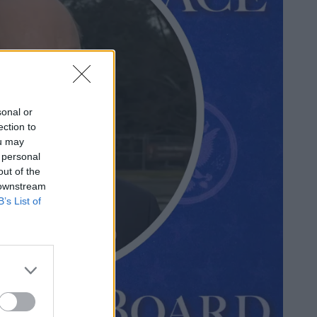
sonal or
ection to
ou may
 personal
out of the
 downstream
B’s List of