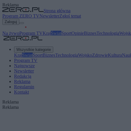
Reklama
Strona główna
Program ZERO TV
Newsletter
Zgłoś temat
Zaloguj
Na żywo
Program TV
Kraj
Świat
Sport
Opinie
Biznes
Technologia
Wojsk
Wszystkie kategorie
Kraj
Świat
Sport
Biznes
Technologia
Wojsko
Zdrowie
Kultura
Nau
Program TV
Najnowsze
Newsletter
Redakcja
Reklama
Regulamin
Kontakt
Reklama
Reklama