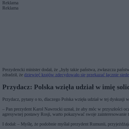
Reklama
Reklama
Prezydencki minister dodał, że „były takie państwa, zwłaszcza państ
zdradził, że
dziewięć krajów zdecydowało się przekazać łącznie sie
Przydacz: Polska wzięła udział w imię soli
Przydacz, pytany o to, dlaczego Polska wzięła udział w tej dyskusji
– Pan prezydent Karol Nawrocki uznał, że aby móc w przyszłości ocz
agresywnej postawy Rosji, warto pokazywać swoje zainteresowanie takż
I dodał: – Myślę, że podobnie myślał prezydent Rumunii, przyjeżdża