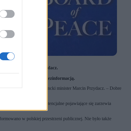
ki minister Marcin Przydacz.
 kraje regionu.
 takich żądaniach były dezinformacją.
ra reprezentował prezydencki minister Marcin Przydacz. – Dobre
aki sposób reagować na potencjalne pojawiające się zarzewia
ormowano w polskiej przestrzeni publicznej. Nie było także