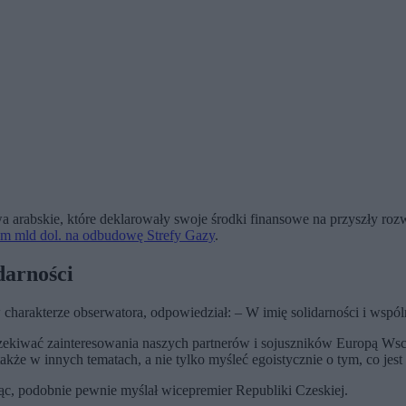
wa arabskie, które deklarowały swoje środki finansowe na przyszły roz
dem mld dol. na odbudowę Strefy Gazy
.
darności
 w charakterze obserwatora, odpowiedział: – W imię solidarności i wsp
ekiwać zainteresowania naszych partnerów i sojuszników Europą Wscho
e w innych tematach, a nie tylko myśleć egoistycznie o tym, co jest t
jąc, podobnie pewnie myślał wicepremier Republiki Czeskiej.