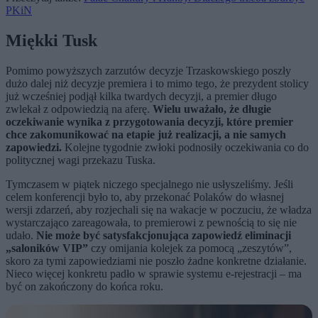
PKiN
Miękki Tusk
Pomimo powyższych zarzutów decyzje Trzaskowskiego poszły
dużo dalej niż decyzje premiera i to mimo tego, że prezydent stolicy
już wcześniej podjął kilka twardych decyzji, a premier długo
zwlekał z odpowiedzią na aferę.
Wielu uważało, że długie
oczekiwanie wynika z przygotowania decyzji, które premier
chce zakomunikować na etapie już realizacji, a nie samych
zapowiedzi.
Kolejne tygodnie zwłoki podnosiły oczekiwania co do
politycznej wagi przekazu Tuska.
Tymczasem w piątek niczego specjalnego nie usłyszeliśmy. Jeśli
celem konferencji było to, aby przekonać Polaków do własnej
wersji zdarzeń, aby rozjechali się na wakacje w poczuciu, że władza
wystarczająco zareagowała, to premierowi z pewnością to się nie
udało.
Nie może być satysfakcjonująca zapowiedź eliminacji
„saloników VIP”
czy omijania kolejek za pomocą „zeszytów”,
skoro za tymi zapowiedziami nie poszło żadne konkretne działanie.
Nieco więcej konkretu padło w sprawie systemu e-rejestracji – ma
być on zakończony do końca roku.