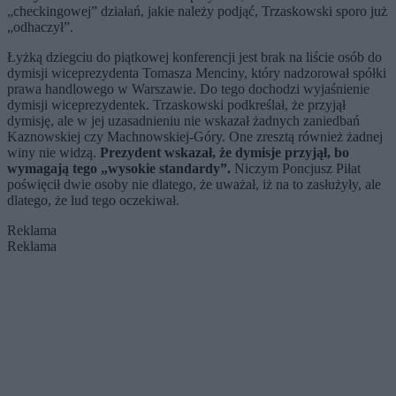
„checkingowej” działań, jakie należy podjąć, Trzaskowski sporo już
„odhaczył”.
Łyżką dziegciu do piątkowej konferencji jest brak na liście osób do
dymisji wiceprezydenta Tomasza Menciny, który nadzorował spółki
prawa handlowego w Warszawie. Do tego dochodzi wyjaśnienie
dymisji wiceprezydentek. Trzaskowski podkreślał, że przyjął
dymisję, ale w jej uzasadnieniu nie wskazał żadnych zaniedbań
Kaznowskiej czy Machnowskiej-Góry. One zresztą również żadnej
winy nie widzą.
Prezydent wskazał, że dymisje przyjął, bo
wymagają tego „wysokie standardy”.
Niczym Poncjusz Piłat
poświęcił dwie osoby nie dlatego, że uważał, iż na to zasłużyły, ale
dlatego, że lud tego oczekiwał.
Reklama
Reklama