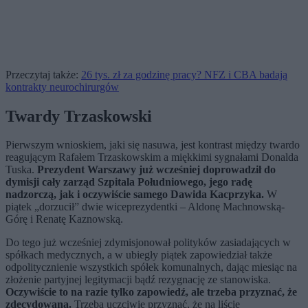
Przeczytaj także:
26 tys. zł za godzinę pracy? NFZ i CBA badają
kontrakty neurochirurgów
Twardy Trzaskowski
Pierwszym wnioskiem, jaki się nasuwa, jest kontrast między twardo
reagującym Rafałem Trzaskowskim a miękkimi sygnałami Donalda
Tuska.
Prezydent Warszawy już wcześniej doprowadził do
dymisji cały zarząd Szpitala Południowego, jego radę
nadzorczą, jak i oczywiście samego Dawida Kacprzyka.
W
piątek „dorzucił” dwie wiceprezydentki – Aldonę Machnowską-
Górę i Renatę Kaznowską.
Do tego już wcześniej zdymisjonował polityków zasiadających w
spółkach medycznych, a w ubiegły piątek zapowiedział także
odpolitycznienie wszystkich spółek komunalnych, dając miesiąc na
złożenie partyjnej legitymacji bądź rezygnację ze stanowiska.
Oczywiście to na razie tylko zapowiedź, ale trzeba przyznać, że
zdecydowana.
Trzeba uczciwie przyznać, że na liście