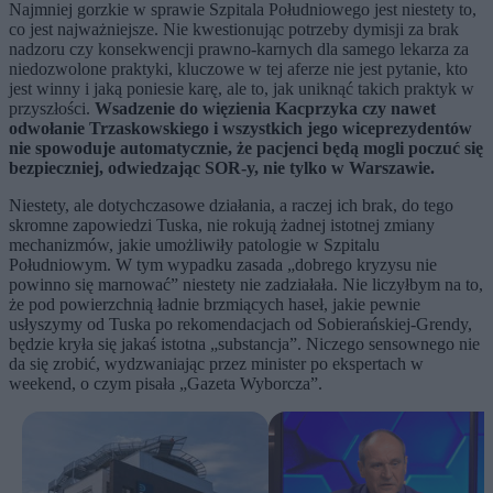
Najmniej gorzkie w sprawie Szpitala Południowego jest niestety to,
co jest najważniejsze. Nie kwestionując potrzeby dymisji za brak
nadzoru czy konsekwencji prawno-karnych dla samego lekarza za
niedozwolone praktyki, kluczowe w tej aferze nie jest pytanie, kto
jest winny i jaką poniesie karę, ale to, jak uniknąć takich praktyk w
przyszłości.
Wsadzenie do więzienia Kacprzyka czy nawet
odwołanie Trzaskowskiego i wszystkich jego wiceprezydentów
nie spowoduje automatycznie, że pacjenci będą mogli poczuć się
bezpieczniej, odwiedzając SOR-y, nie tylko w Warszawie.
Niestety, ale dotychczasowe działania, a raczej ich brak, do tego
skromne zapowiedzi Tuska, nie rokują żadnej istotnej zmiany
mechanizmów, jakie umożliwiły patologie w Szpitalu
Południowym. W tym wypadku zasada „dobrego kryzysu nie
powinno się marnować” niestety nie zadziałała. Nie liczyłbym na to,
że pod powierzchnią ładnie brzmiących haseł, jakie pewnie
usłyszymy od Tuska po rekomendacjach od Sobierańskiej-Grendy,
będzie kryła się jakaś istotna „substancja”. Niczego sensownego nie
da się zrobić, wydzwaniając przez minister po ekspertach w
weekend, o czym pisała „Gazeta Wyborcza”.