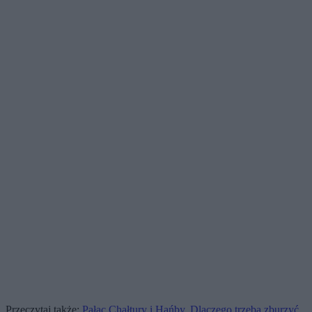
Przeczytaj także:
Pałac Chałtury i Hańby. Dlaczego trzeba zburzyć