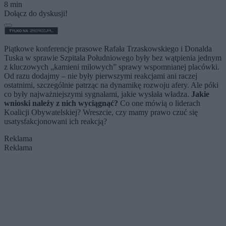
8 min
Dołącz do dyskusji!
Piątkowe konferencje prasowe Rafała Trzaskowskiego i Donalda
Tuska w sprawie Szpitala Południowego były bez wątpienia jednym
z kluczowych „kamieni milowych” sprawy wspomnianej placówki.
Od razu dodajmy – nie były pierwszymi reakcjami ani raczej
ostatnimi, szczególnie patrząc na dynamikę rozwoju afery. Ale póki
co były najważniejszymi sygnałami, jakie wysłała władza.
Jakie
wnioski należy z nich wyciągnąć?
Co one mówią o liderach
Koalicji Obywatelskiej? Wreszcie, czy mamy prawo czuć się
usatysfakcjonowani ich reakcją?
Reklama
Reklama