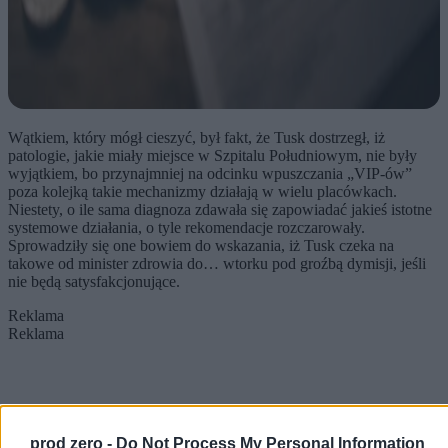
Wątkiem, który mógł cieszyć, był fakt, że Tusk dostrzegł, iż
patologie, jakie miały miejsce w Szpitalu Południowym, nie były
wyjątkiem, bo przynajmniej na odcinku wpuszczania „VIP-ów”
poza kolejką takie mechanizmy działają w wielu placówkach.
Niestety, o ile sama diagnoza zdawała się zapowiadać jakieś istotne
systemowe działania, o tyle rekomendacje rozczarowały.
Sprowadziły się one bowiem do wskazania, iż Tusk czeka na
takowe od minister zdrowia do… wtorku pod groźbą dymisji, jeśli
nie będą satysfakcjonujące.
Reklama
Reklama
prod zero -
Do Not Process My Personal Information