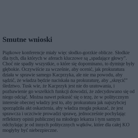
Smutne wnioski
Piątkowe konferencje miały więc słodko-gorzkie oblicze. Słodkie
dla tych, dla których w aferach kluczowe są „spadające głowy”.
Choć nie spadły wszystkie, o które się dopominano, to dymisje były
głębokie. Oczywiście za wcześnie, aby ocenić, jak prokuratura
działa w sprawie samego Kacprzyka, ale nie ma powodu, aby
sądzić, że władza będzie naciskała na prokuraturę, aby „skręcić”
śledztwo. Tusk wie, że Kacprzyk jest nie do uratowania, i
pozbawienie go wszelkich funkcji dowodzi, że zdecydowano się od
niego odciąć. Można nawet pokusić się o tezę, że w politycznym
interesie obecnej władzy jest to, aby prokuratura jak najszybciej
sporządziła akt oskarżenia, aby władza mogła pokazać, że jest
sprawcza i uczciwie prowadzi sprawę, jednocześnie pochylając
reflektory opinii publicznej na młodego lekarza i tym samym
odchylając je od innych politycznych wątków, które dla całej KO
mogłyby być niebezpieczne.