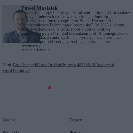
Paweł Musiałek
Prezes Klubu Jagiellońskiego. Absolwent politologii i stosunków
międzynarodowych na Uniwersytecie Jagiellońskim, gdzie
ukończył także Interdyscyplinarne Studia Doktoranckie
„Społeczeństwo-Technologie-Środowisko”. W 2025 r. obronił
rozprawę doktorską na temat sporu o polską politykę
zagraniczną po 2004 r., pod kierunkiem prof. Antoniego Dudka.
Autor publikacji naukowych i analitycznych z zakresu przede
wszystkim polityki energetycznej i zagranicznej - autor
zewnętrzny
redakcja@zero.pl
Tagi:
Dawid Kacprzyk
Donald Tusk
Emil Jędrzejewski
NFZ
Rafał Trzaskowski
Szpital Południowy
Zero.pl
Tematy
Redakcja
Biznes