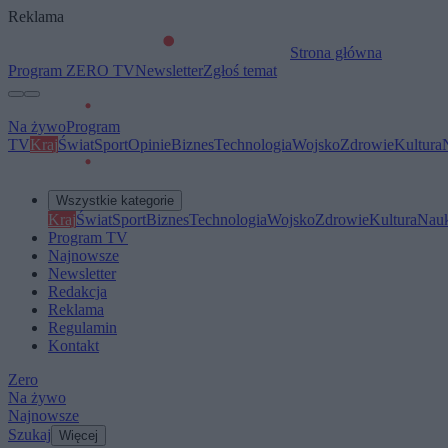
Reklama
Strona główna
Program ZERO TV
Newsletter
Zgłoś temat
Na żywo
Program
TV
Kraj
Świat
Sport
Opinie
Biznes
Technologia
Wojsko
Zdrowie
Kultura
Wszystkie kategorie
Kraj
Świat
Sport
Biznes
Technologia
Wojsko
Zdrowie
Kultura
Nau
Program TV
Najnowsze
Newsletter
Redakcja
Reklama
Regulamin
Kontakt
Zero
Na żywo
Najnowsze
Szukaj
Więcej