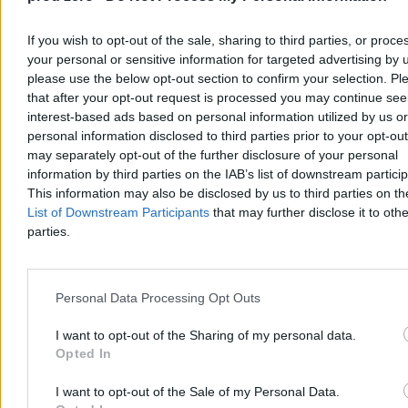
If you wish to opt-out of the sale, sharing to third parties, or proce
your personal or sensitive information for targeted advertising by 
please use the below opt-out section to confirm your selection. Pl
that after your opt-out request is processed you may continue see
interest-based ads based on personal information utilized by us or
personal information disclosed to third parties prior to your opt-ou
Przeczytaj także:
Słowik komentuje wypowiedź posła KO. „Nie ma
Pan pojęcia, jak wygląda rzeczywistość”
may separately opt-out of the further disclosure of your personal
information by third parties on the IAB’s list of downstream partici
Szpital Południowy to nie źródło, a
This information may also be disclosed by us to third parties on t
przejaw problemu
List of Downstream Participants
that may further disclose it to othe
parties.
W tej zapowiedzi jak w soczewce skupia się problem z rządzeniem
Tuska. Po pierwsze, Tusk sam zwlekał długo z jakąkolwiek reakcją
poza „tweetem” kwestionującym wiarygodność dr. Emila
Personal Data Processing Opt Outs
Jędrzejewskiego. O ile przed konferencją można było zakładać, że
szykowana jest jakaś kompleksowa odpowiedź, to po konferencji
I want to opt-out of the Sharing of my personal data.
jest oczywiste, że zwłoka wynikała z chęci „przeczekania” afery.
Dopiero wtedy, kiedy okazało się to niemożliwe ze względu na
Opted In
kolejne wątki,
jakie się ujawniły, premier zdecydował się
reagować.
I want to opt-out of the Sale of my Personal Data.