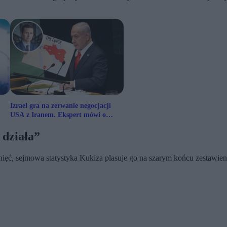
Izrael gra na zerwanie negocjacji
USA z Iranem. Ekspert mówi o
„koszeniu trawnika”
 działa”
ęć, sejmowa statystyka Kukiza plasuje go na szarym końcu zestawien