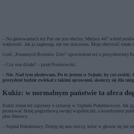
– Na głosowaniach też Pan nie jest obecny. Miejsce 447 wśród posłó
większość. Jak ja zagłosuję, nie ma znaczenia. Moja obecność miała 
Gość „Porannych Rozmów Zero” opowiedział też o prezydenckiej Ra
– Czy ona działa? – pytał Prusinowski.
–
Nie. Nad tym ubolewam. Po to jestem w Sejmie, by coś zrobić. 
prezydent będzie zwlekał z takimi sprawami, skończy się dla nie
Kukiz: w normalnym państwie ta afera do
Kukiz został też zapytany o sytuację w Szpitalu Południowym. Jak
in
promować firmę pogrzebową swojej wspólniczki, a koordynator publi
plan filmowy.
– Szpital Południowy. Dzieją się tam rzeczy, które w głowie się nie 