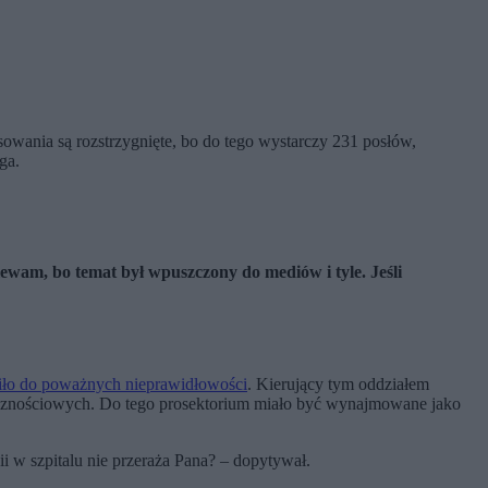
owania są rozstrzygnięte, bo do tego wystarczy 231 posłów,
ga.
lewam, bo temat był wpuszczony do mediów i tyle. Jeśli
ziło do poważnych nieprawidłowości
. Kierujący tym oddziałem
łecznościowych. Do tego prosektorium miało być wynajmowane jako
ii w szpitalu nie przeraża Pana? – dopytywał.