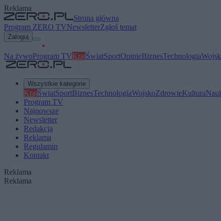
Reklama
Strona główna
Program ZERO TV
Newsletter
Zgłoś temat
Zaloguj
Na żywo
Program TV
Kraj
Świat
Sport
Opinie
Biznes
Technologia
Wojsk
Wszystkie kategorie
Kraj
Świat
Sport
Biznes
Technologia
Wojsko
Zdrowie
Kultura
Nau
Program TV
Najnowsze
Newsletter
Redakcja
Reklama
Regulamin
Kontakt
Reklama
Reklama