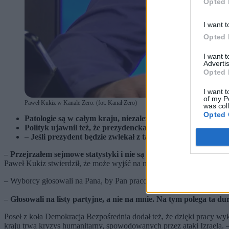
Opted 
I want t
Opted 
I want 
Advertis
Opted 
I want t
of my P
Paweł Kukiz w Kanale Zero. (fot. Kanał Zero)
was col
Opted 
Patologie są w całym kraju, niezależnie od tego, kto rząd
Polityk ujawnił też, że prezydencka Rada Nowej Konstytucji,
– Jeśli prezydent będzie zwlekał z takimi sprawami (jak z
–
Przejrzałem sejmowe statystyki i nie są one dla Pana zbyt chw
Paweł Kukiz stwierdził, że może wyjść na nią „choćby dziś”.
– Wyborcy głosowali na Pana, by Pan pracował – kontynuował temat
–
Głosowali na listy partyjne, a nie na mnie. Na tym polega ta 
Poseł z koła Demokracja Bezpośrednia dodał też, że dzięki pracy wy
kraju trwa kryzys humanitarny, spowodowanych przez ataki Izraela. – J