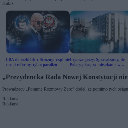
Kukiz.
CBA do rozbiórki? Stróżny: rząd nie
Czynsze grozy. Sprawdzamy, ile
chciał reformy, tylko paraliżu
Polacy płacą za mieszkanie w
obskurnych blokach
„Prezydencka Rada Nowej Konstytucji nie
Prowadzący „Poranne Rozmowy Zero” dodał, że pomimo tych osiągni
Reklama
Reklama