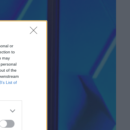
sonal or
ection to
ou may
 personal
out of the
 downstream
B’s List of