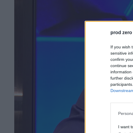
prod zero
If you wish 
sensitive in
confirm you
continue se
information 
further disc
participants
Downstream 
Persona
I want t