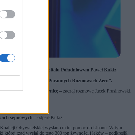
du – mówił o sytuacji w Szpitalu Południowym Paweł Kukiz.
łano jej spotkania.
encji – stwierdził Kukiz w „Porannych Rozmowach Zero”.
 razu nie wyszedł na mównicę
– zaczął rozmowę Jacek Prusinowski.
rupach sejmowych
– odparł Kukiz.
z Koalicji Obywatelskiej wysłano m.in. pomoc do Libanu. W tym
ki której rząd wysłał do tego 300 ton żywności i leków – podkreślił