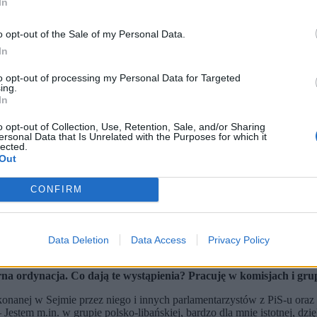
In
o opt-out of the Sale of my Personal Data.
In
to opt-out of processing my Personal Data for Targeted
ing.
In
o opt-out of Collection, Use, Retention, Sale, and/or Sharing
ersonal Data that Is Unrelated with the Purposes for which it
lected.
Out
zi. Wyborcy są na nie zaimpregnowani, więc nie będzie reakcji rzą
 do której należy, została powołana do życia, ale ani razu nie zwo
miana konstytucji – red.), skończy się dla niego na pierwszej kad
CONFIRM
alebne, żeby nie powiedzieć, że są druzgocące. Pan w tym roku ani
Data Deletion
Data Access
Privacy Policy
 Prusinowski.
durna ordynacja. Co dają te wystąpienia? Pracuję w komisjach i g
konanej w Sejmie przez niego i innych parlamentarzystów z PiS-u ora
estem m.in. w grupie polsko-libańskiej, bardzo dla mnie istotnej, dzię