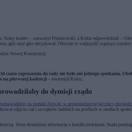
w. Szary koniec – zauważył Prusinowski, a Kukiz odpowiedział: – Głos
sens, gdy nasz głos decydował. Obecnie to większość rządząca rozstrzy
dzie Nowej Konstytucji.
Od czasu zaproszenia do rady nie było ani jednego spotkania. Ubo
go na pierwszej kadencji
– stwierdził Kukiz.
prowadziłaby do dymisji rządu
formowaliśmy na portalu Zero.pl, w prosektorium tej lecznicy dochod
kował zdjęcia ciał i szczątków ludzkich na profilach w mediach spo
mieszczą. Teraz dostaliśmy informację o handlu zwłokami. Skala patolog