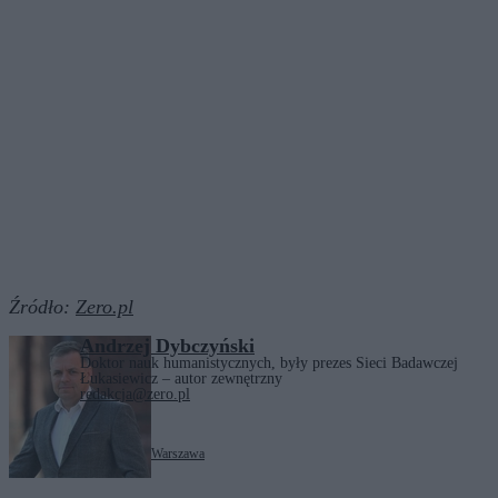
Źródło:
Zero.pl
Andrzej Dybczyński
Doktor nauk humanistycznych, były prezes Sieci Badawczej
Łukasiewicz – autor zewnętrzny
redakcja@zero.pl
Tagi:
kultura
nauka
Polska
Warszawa