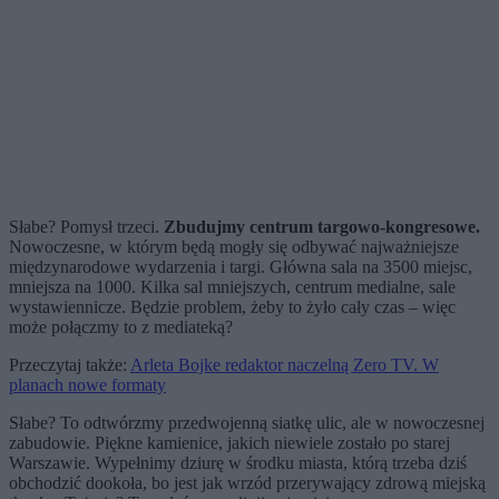
Słabe? Pomysł trzeci.
Zbudujmy centrum targowo-kongresowe.
Nowoczesne, w którym będą mogły się odbywać najważniejsze
międzynarodowe wydarzenia i targi. Główna sala na 3500 miejsc,
mniejsza na 1000. Kilka sal mniejszych, centrum medialne, sale
wystawiennicze. Będzie problem, żeby to żyło cały czas – więc
może połączmy to z mediateką?
Przeczytaj także:
Arleta Bojke redaktor naczelną Zero TV. W
planach nowe formaty
Słabe? To odtwórzmy przedwojenną siatkę ulic, ale w nowoczesnej
zabudowie. Piękne kamienice, jakich niewiele zostało po starej
Warszawie. Wypełnimy dziurę w środku miasta, którą trzeba dziś
obchodzić dookoła, bo jest jak wrzód przerywający zdrową miejską