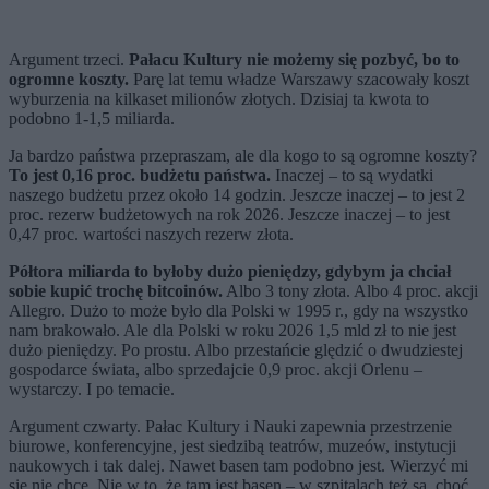
Argument trzeci.
Pałacu Kultury nie możemy się pozbyć, bo to
ogromne koszty.
Parę lat temu władze Warszawy szacowały koszt
wyburzenia na kilkaset milionów złotych. Dzisiaj ta kwota to
podobno 1-1,5 miliarda.
Ja bardzo państwa przepraszam, ale dla kogo to są ogromne koszty?
To jest 0,16 proc. budżetu państwa.
Inaczej – to są wydatki
naszego budżetu przez około 14 godzin. Jeszcze inaczej – to jest 2
proc. rezerw budżetowych na rok 2026. Jeszcze inaczej – to jest
0,47 proc. wartości naszych rezerw złota.
Półtora miliarda to byłoby dużo pieniędzy, gdybym ja chciał
sobie kupić trochę bitcoinów.
Albo 3 tony złota. Albo 4 proc. akcji
Allegro. Dużo to może było dla Polski w 1995 r., gdy na wszystko
nam brakowało. Ale dla Polski w roku 2026 1,5 mld zł to nie jest
dużo pieniędzy. Po prostu. Albo przestańcie ględzić o dwudziestej
gospodarce świata, albo sprzedajcie 0,9 proc. akcji Orlenu –
wystarczy. I po temacie.
Argument czwarty. Pałac Kultury i Nauki zapewnia przestrzenie
biurowe, konferencyjne, jest siedzibą teatrów, muzeów, instytucji
naukowych i tak dalej. Nawet basen tam podobno jest. Wierzyć mi
się nie chce. Nie w to, że tam jest basen – w szpitalach też są, choć