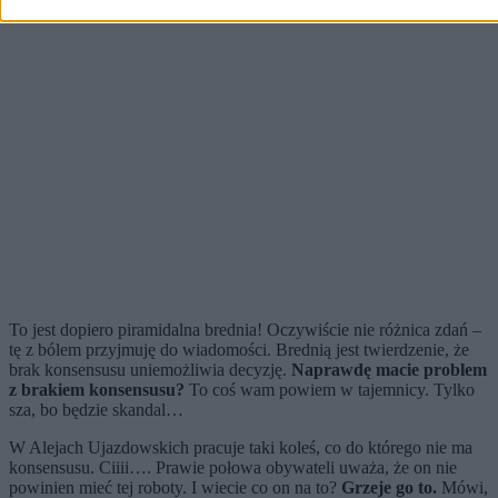
To jest dopiero piramidalna brednia! Oczywiście nie różnica zdań –
tę z bólem przyjmuję do wiadomości. Brednią jest twierdzenie, że
brak konsensusu uniemożliwia decyzję.
Naprawdę macie problem
z brakiem konsensusu?
To coś wam powiem w tajemnicy. Tylko
sza, bo będzie skandal…
W Alejach Ujazdowskich pracuje taki koleś, co do którego nie ma
konsensusu. Ciiii…. Prawie połowa obywateli uważa, że on nie
powinien mieć tej roboty. I wiecie co on na to?
Grzeje go to.
Mówi,