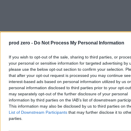
Przeczytaj także:
Szpital Południowy odesłał Kacprzykowi pół
miliona. Teraz lekarz ma problem
prod zero -
Do Not Process My Personal Information
Jeszcze nie przekonani? To po prostu zaplanujcie to w dłuższej
perspektywie, skoro w Nowym Jorku się da, ale w Warszawie nie.
If you wish to opt-out of the sale, sharing to third parties, or proce
Żartem – gdyby każda osoba wychodząca z Pałacu Kultury po 1
your personal or sensitive information for targeted advertising by 
stycznia 1990 r. zabierała ze sobą jedną cegłę, to dzisiaj w tym
please use the below opt-out section to confirm your selection. Pl
miejscu byłby ładny, pusty plac budowy. Ach, te wszystkie kable i
that after your opt-out request is processed you may continue see
instalacje?
interest-based ads based on personal information utilized by us or
No tak. Skoro to taka wielka przeszkoda, to skontaktuję was ze
personal information disclosed to third parties prior to your opt-ou
Zbysiem i Mareczkiem z mojej wioski, chwilowo na państwowych
may separately opt-out of the further disclosure of your personal
wakacjach. W okresach wolności to lokalni współpracownicy
information by third parties on the IAB’s list of downstream partici
Polskich Kolei Państwowych. Specjalizacja – nocny demontaż
This information may also be disclosed by us to third parties on t
miedzianych instalacji elektrycznych pod napięciem 3000V
List of Downstream Participants
that may further disclose it to othe
metodami domowymi, w warunkach braku oświetlenia i
przejeżdżających pociągów. Myślę, że Pałac Kultury ogarną. Za
parties.
materiał. I nawet nie zauważycie, jak wynoszą.