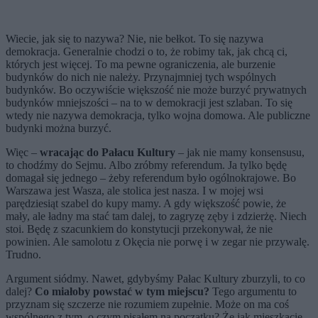
Wiecie, jak się to nazywa? Nie, nie bełkot. To się nazywa
demokracja. Generalnie chodzi o to, że robimy tak, jak chcą ci,
których jest więcej. To ma pewne ograniczenia, ale burzenie
budynków do nich nie należy. Przynajmniej tych wspólnych
budynków. Bo oczywiście większość nie może burzyć prywatnych
budynków mniejszości – na to w demokracji jest szlaban. To się
wtedy nie nazywa demokracja, tylko wojna domowa. Ale publiczne
budynki można burzyć.
Więc –
wracając do Pałacu Kultury
– jak nie mamy konsensusu,
to chodźmy do Sejmu. Albo zróbmy referendum. Ja tylko będę
domagał się jednego – żeby referendum było ogólnokrajowe. Bo
Warszawa jest Wasza, ale stolica jest nasza. I w mojej wsi
parędziesiąt szabel do kupy mamy. A gdy większość powie, że
mały, ale ładny ma stać tam dalej, to zagryzę zęby i zdzierżę. Niech
stoi. Będę z szacunkiem do konstytucji przekonywał, że nie
powinien. Ale samolotu z Okęcia nie porwę i w zegar nie przywalę.
Trudno.
Argument siódmy. Nawet, gdybyśmy Pałac Kultury zburzyli, to co
dalej?
Co miałoby powstać w tym miejscu?
Tego argumentu to
przyznam się szczerze nie rozumiem zupełnie. Może on ma coś
wspólnego z tym, o czym pisałem na początku? Że jak mieszkacie