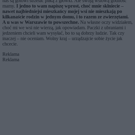
nas są gotowi strzelać piłką z główki. Ale swoją wsiową godność
mamy.
I jedno to wam napiszę wprost, choć mnie sklniecie –
nawet najbiedniejsi mieszkańcy mojej wsi nie mieszkają po
kilkanaście rodzin w jednym domu, i to razem ze zwierzętami.
A u was w Warszawie to powszechne.
Na własne oczy widziałem,
choć mi we wsi nie wierzą, jak opowiadam. Paczki z ubraniami i
jedzeniem chcieli wam wysyłać, bo to są dobrzy ludzie. Tak czy
inaczej – nie oceniam. Wolny kraj – urządzajcie sobie życie jak
chcecie.
Reklama
Reklama