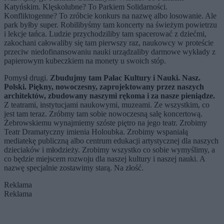
Katyńskim. Klęskolubne? To Parkiem Solidarności.
Konfliktogenne? To zróbcie konkurs na nazwę albo losowanie. Ale
park byłby super. Robilibyśmy tam koncerty na świeżym powietrzu
i lekcje tańca. Ludzie przychodziliby tam spacerować z dziećmi,
zakochani całowaliby się tam pierwszy raz, naukowcy w proteście
przeciw niedofinansowaniu nauki urządzaliby darmowe wykłady z
papierowym kubeczkiem na monety u swoich stóp.
Pomysł drugi.
Zbudujmy tam Pałac Kultury i Nauki. Nasz.
Polski. Piękny, nowoczesny, zaprojektowany przez naszych
architektów, zbudowany naszymi rękoma i za nasze pieniądze.
Z teatrami, instytucjami naukowymi, muzeami. Ze wszystkim, co
jest tam teraz. Zróbmy tam sobie nowoczesną salę koncertową.
Żebrowskiemu wynajmiemy szóste piętro na jego teatr. Zrobimy
Teatr Dramatyczny imienia Holoubka. Zrobimy wspaniałą
mediatekę publiczną albo centrum edukacji artystycznej dla naszych
dzieciaków i młodzieży. Zrobimy wszystko co sobie wymyślimy, a
co będzie miejscem rozwoju dla naszej kultury i naszej nauki. A
nazwę specjalnie zostawimy starą. Na złość.
Reklama
Reklama