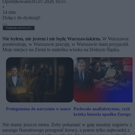
Opublikowano:
05.07.2026 16:55
•
14 min
Dołącz do dyskusji!
Nie byłem, nie jestem i nie będę Warszawiakiem.
W Warszawie
pomieszkuję, w Warszawie pracuję, w Warszawie mam przyjaciół.
Moje miejsce na Ziemi to maleńka wioska na Dolnym Śląsku.
Prolegomena do narcyzmu w nauce
Pochwała analfabetyzmu, czyli
krótka historia upadku Europy
Nie mamy jeszcze metra. Żeby poharatać w gałę musimy najpierw z
naszego Narodowego przegonić krowy, a potem tylko najtwardsi z