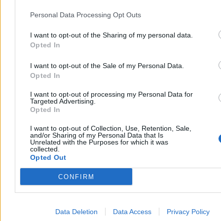
Argument szósty.
Brak konsensusu
. Część mieszkańców
Warszawy – choć wolałbym byśmy rozmawiali o wszystkich
Personal Data Processing Opt Outs
Polakach, bo Warszawa jest stolicą nas wszystkich – chciałaby, by
Pałac Kultury pozostał. No i nie ma konsensusu, czy wyburzyć, czy
I want to opt-out of the Sharing of my personal data.
zostawić. Więc trzeba zostawić.
Opted In
Reklama
Reklama
I want to opt-out of the Sale of my Personal Data.
Opted In
I want to opt-out of processing my Personal Data for
Targeted Advertising.
Opted In
I want to opt-out of Collection, Use, Retention, Sale,
and/or Sharing of my Personal Data that Is
Unrelated with the Purposes for which it was
collected.
Opted Out
CONFIRM
Data Deletion
Data Access
Privacy Policy