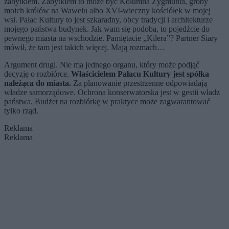
zabytkiem. Zabytkiem to może być Kolumna Zygmunta, groby
moich królów na Wawelu albo XVI-wieczny kościółek w mojej
wsi. Pałac Kultury to jest szkaradny, obcy tradycji i architekturze
mojego państwa budynek. Jak wam się podoba, to pojedźcie do
pewnego miasta na wschodzie. Pamiętacie „Kilera”? Partner Siary
mówił, że tam jest takich więcej. Mają rozmach…
Argument drugi. Nie ma jednego organu, który może podjąć
decyzję o rozbiórce.
Właścicielem Pałacu Kultury jest spółka
należąca do miasta.
Za planowanie przestrzenne odpowiadają
władze samorządowe. Ochrona konserwatorska jest w gestii władz
państwa. Budżet na rozbiórkę w praktyce może zagwarantować
tylko rząd.
Reklama
Reklama