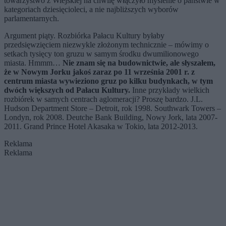
towarzystwo z Wiejskiej na chwilę włączyło myślenie o państwie w
kategoriach dziesięcioleci, a nie najbliższych wyborów
parlamentarnych.
Argument piąty. Rozbiórka Pałacu Kultury byłaby
przedsięwzięciem niezwykle złożonym technicznie – mówimy o
setkach tysięcy ton gruzu w samym środku dwumilionowego
miasta. Hmmm…
Nie znam się na budownictwie, ale słyszałem,
że w Nowym Jorku jakoś zaraz po 11 września 2001 r. z
centrum miasta wywieziono gruz po kilku budynkach, w tym
dwóch większych od Pałacu Kultury.
Inne przykłady wielkich
rozbiórek w samych centrach aglomeracji? Proszę bardzo. J.L.
Hudson Department Store – Detroit, rok 1998. Southwark Towers –
Londyn, rok 2008. Deutche Bank Building, Nowy Jork, lata 2007-
2011. Grand Prince Hotel Akasaka w Tokio, lata 2012-2013.
Reklama
Reklama