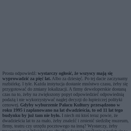
Prosta odpowiedź:
wystarczy ogłosić, że wszyscy mają się
wyprowadzić za pięć lat.
Albo za dziesięć. Po tej dacie zaczynamy
rozbiórkę. I tyle. Każda instytucja dostanie mnóstwo czasu, żeby się
przygotować do zmiany lokalizacji. A firmy deweloperskie dostaną
czas na to, żeby na zwiększony popyt odpowiedzieć odpowiednią
podażą i nie wykorzystywać nagłej decyzji do łupieżczej polityki
cenowej.
Gdyby wyburzenie Pałacu Kultury przesądzono w
roku 1995 i zaplanowano na lat dwadzieścia, to od 11 lat tego
budynku by już tam nie było.
I niech mi ktoś teraz powie, że
dwadzieścia lat to za mało, żeby znaleźć i zmienić siedzibę muzeum,
firmy, teatru czy urzędu pocztowego na inną? Wystarczy, żeby