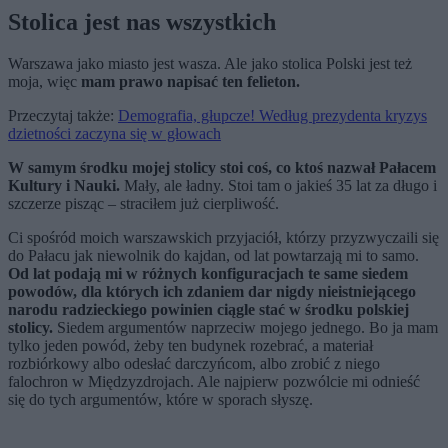
Stolica jest nas wszystkich
Warszawa jako miasto jest wasza. Ale jako stolica Polski jest też
moja, więc
mam prawo napisać ten felieton.
Przeczytaj także:
Demografia, głupcze! Według prezydenta kryzys
dzietności zaczyna się w głowach
W samym środku mojej stolicy stoi coś, co ktoś nazwał Pałacem
Kultury i Nauki.
Mały, ale ładny. Stoi tam o jakieś 35 lat za długo i
szczerze pisząc – straciłem już cierpliwość.
Ci spośród moich warszawskich przyjaciół, którzy przyzwyczaili się
do Pałacu jak niewolnik do kajdan, od lat powtarzają mi to samo.
Od lat podają mi w różnych konfiguracjach te same siedem
powodów, dla których ich zdaniem dar nigdy nieistniejącego
narodu radzieckiego powinien ciągle stać w środku polskiej
stolicy.
Siedem argumentów naprzeciw mojego jednego. Bo ja mam
tylko jeden powód, żeby ten budynek rozebrać, a materiał
rozbiórkowy albo odesłać darczyńcom, albo zrobić z niego
falochron w Międzyzdrojach. Ale najpierw pozwólcie mi odnieść
się do tych argumentów, które w sporach słyszę.