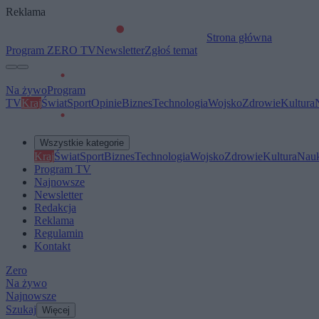
Reklama
Strona główna
Program ZERO TV
Newsletter
Zgłoś temat
Na żywo
Program
TV
Kraj
Świat
Sport
Opinie
Biznes
Technologia
Wojsko
Zdrowie
Kultura
Wszystkie kategorie
Kraj
Świat
Sport
Biznes
Technologia
Wojsko
Zdrowie
Kultura
Nau
Program TV
Najnowsze
Newsletter
Redakcja
Reklama
Regulamin
Kontakt
Zero
Na żywo
Najnowsze
Szukaj
Więcej