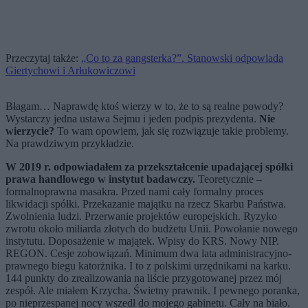
Przeczytaj także:
„Co to za gangsterka?”. Stanowski odpowiada
Giertychowi i Arłukowiczowi
Błagam… Naprawdę ktoś wierzy w to, że to są realne powody?
Wystarczy jedna ustawa Sejmu i jeden podpis prezydenta.
Nie
wierzycie?
To wam opowiem, jak się rozwiązuje takie problemy.
Na prawdziwym przykładzie.
W 2019 r. odpowiadałem za przekształcenie upadającej spółki
prawa handlowego w instytut badawczy.
Teoretycznie –
formalnoprawna masakra. Przed nami cały formalny proces
likwidacji spółki. Przekazanie majątku na rzecz Skarbu Państwa.
Zwolnienia ludzi. Przerwanie projektów europejskich. Ryzyko
zwrotu około miliarda złotych do budżetu Unii. Powołanie nowego
instytutu. Doposażenie w majątek. Wpisy do KRS. Nowy NIP.
REGON. Cesje zobowiązań. Minimum dwa lata administracyjno-
prawnego biegu katorżnika. I to z polskimi urzędnikami na karku.
144 punkty do zrealizowania na liście przygotowanej przez mój
zespół. Ale miałem Krzycha. Świetny prawnik. I pewnego poranka,
po nieprzespanej nocy wszedł do mojego gabinetu. Cały na biało.