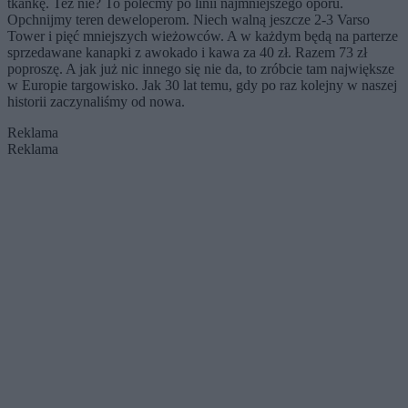
tkankę. Też nie? To polećmy po linii najmniejszego oporu.
Opchnijmy teren deweloperom. Niech walną jeszcze 2-3 Varso
Tower i pięć mniejszych wieżowców. A w każdym będą na parterze
sprzedawane kanapki z awokado i kawa za 40 zł. Razem 73 zł
poproszę. A jak już nic innego się nie da, to zróbcie tam największe
w Europie targowisko. Jak 30 lat temu, gdy po raz kolejny w naszej
historii zaczynaliśmy od nowa.
Reklama
Reklama