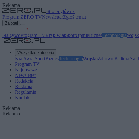
Reklama
Strona główna
Program ZERO TV
Newsletter
Zgłoś temat
Zaloguj
Na żywo
Program TV
Kraj
Świat
Sport
Opinie
Biznes
Technologia
Wojsk
Wszystkie kategorie
Kraj
Świat
Sport
Biznes
Technologia
Wojsko
Zdrowie
Kultura
Nau
Program TV
Najnowsze
Newsletter
Redakcja
Reklama
Regulamin
Kontakt
Reklama
Reklama