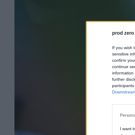
prod zero
If you wish 
sensitive in
confirm you
continue se
information 
further disc
participants
Downstream 
Persona
I want t