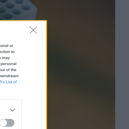
sonal or
ection to
ou may
 personal
out of the
 downstream
B’s List of