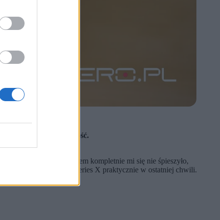
 coraz mniejsza dostępność.
ostatniej chwili.
miałem w planach. Z zakupem kompletnie mi się nie śpieszyło,
yzę
. Udało mi się kupić Series X praktycznie w ostatniej chwili.