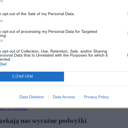
In
o opt-out of the Sale of my Personal Data.
In
to opt-out of processing my Personal Data for Targeted
ing.
In
o opt-out of Collection, Use, Retention, Sale, and/or Sharing
ersonal Data that Is Unrelated with the Purposes for which it
lected.
Out
ierpnia średnio o 100-150 dol.
CONFIRM
ć. W najbliższych tygodniach czekają nas coraz wyższe wartości i
pie Xboxa. Konsolę w niższej cenie udało i się kupić dosłownie w 
dzieć, że raz na generację konsol, więc zakup niezbędnego urządzenia 
Data Deletion
Data Access
Privacy Policy
 informacją o nadchodzących podwyżkach przyśpieszył moją dec
ąć do kieszeni
 czekają nas wyraźne podwyżki