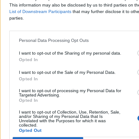
cenę, dodać do koszyka i zapłacić. W praktyce coraz częściej
This information may also be disclosed by us to third parties on t
przypominają system małych decyzji, w którym końcowa kwota
List of Downstream Participants
that may further disclose it to othe
zależy nie tylko od ceny widocznej na karcie produktu.
parties.
Redakcja Zero.pl
Personal Data Processing Opt Outs
Dzisiaj 14:23
6 min
I want to opt-out of the Sharing of my personal data.
Reklama
Opted In
Reklama
I want to opt-out of the Sale of my Personal Data.
Opted In
I want to opt-out of processing my Personal Data for
Targeted Advertising.
Opted In
I want to opt-out of Collection, Use, Retention, Sale,
and/or Sharing of my Personal Data that Is
Unrelated with the Purposes for which it was
collected.
Opted Out