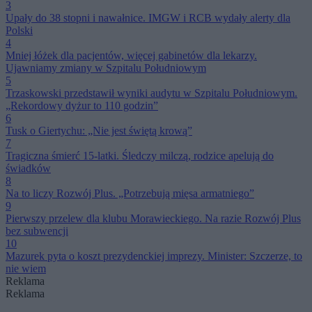
3
Upały do 38 stopni i nawałnice. IMGW i RCB wydały alerty dla
Polski
4
Mniej łóżek dla pacjentów, więcej gabinetów dla lekarzy.
Ujawniamy zmiany w Szpitalu Południowym
5
Trzaskowski przedstawił wyniki audytu w Szpitalu Południowym.
„Rekordowy dyżur to 110 godzin”
6
Tusk o Giertychu: „Nie jest świętą krową”
7
Tragiczna śmierć 15-latki. Śledczy milczą, rodzice apelują do
świadków
8
Na to liczy Rozwój Plus. „Potrzebują mięsa armatniego”
9
Pierwszy przelew dla klubu Morawieckiego. Na razie Rozwój Plus
bez subwencji
10
Mazurek pyta o koszt prezydenckiej imprezy. Minister: Szczerze, to
nie wiem
Reklama
Reklama