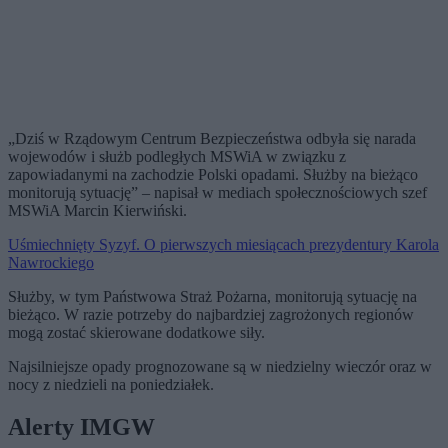
„Dziś w Rządowym Centrum Bezpieczeństwa odbyła się narada
wojewodów i służb podległych MSWiA w związku z
zapowiadanymi na zachodzie Polski opadami. Służby na bieżąco
monitorują sytuację” – napisał w mediach społecznościowych szef
MSWiA Marcin Kierwiński.
Uśmiechnięty Syzyf. O pierwszych miesiącach prezydentury Karola
Nawrockiego
Służby, w tym Państwowa Straż Pożarna, monitorują sytuację na
bieżąco. W razie potrzeby do najbardziej zagrożonych regionów
mogą zostać skierowane dodatkowe siły.
Najsilniejsze opady prognozowane są w niedzielny wieczór oraz w
nocy z niedzieli na poniedziałek.
Alerty IMGW