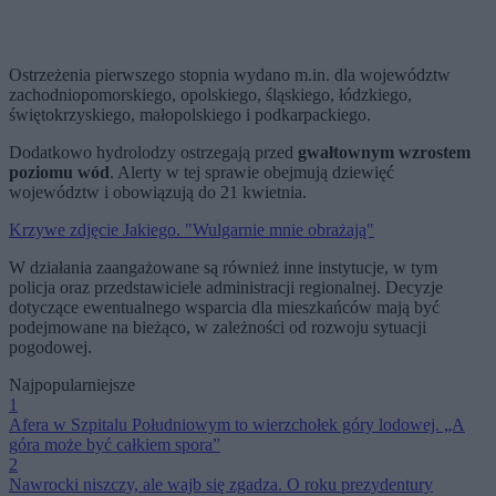
Ostrzeżenia pierwszego stopnia wydano m.in. dla województw
zachodniopomorskiego, opolskiego, śląskiego, łódzkiego,
świętokrzyskiego, małopolskiego i podkarpackiego.
Dodatkowo hydrolodzy ostrzegają przed
gwałtownym wzrostem
poziomu wód
. Alerty w tej sprawie obejmują dziewięć
województw i obowiązują do 21 kwietnia.
Krzywe zdjęcie Jakiego. "Wulgarnie mnie obrażają"
W działania zaangażowane są również inne instytucje, w tym
policja oraz przedstawiciele administracji regionalnej. Decyzje
dotyczące ewentualnego wsparcia dla mieszkańców mają być
podejmowane na bieżąco, w zależności od rozwoju sytuacji
pogodowej.
Najpopularniejsze
1
Afera w Szpitalu Południowym to wierzchołek góry lodowej. „A
góra może być całkiem spora”
2
Nawrocki niszczy, ale wajb się zgadza. O roku prezydentury