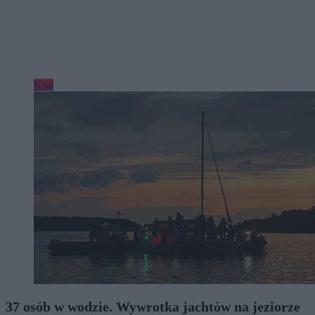
Kraj
37 osób w wodzie. Wywrotka jachtów na jeziorze