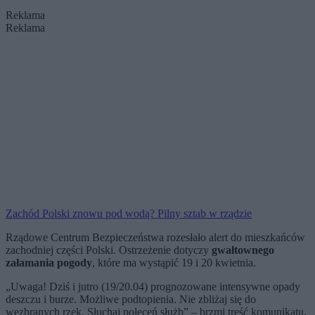
Reklama
Reklama
Zachód Polski znowu pod wodą? Pilny sztab w rządzie
Rządowe Centrum Bezpieczeństwa rozesłało alert do mieszkańców
zachodniej części Polski. Ostrzeżenie dotyczy
gwałtownego
załamania pogody
, które ma wystąpić 19 i 20 kwietnia.
„Uwaga! Dziś i jutro (19/20.04) prognozowane intensywne opady
deszczu i burze. Możliwe podtopienia. Nie zbliżaj się do
wezbranych rzek. Słuchaj poleceń służb” – brzmi treść komunikatu.