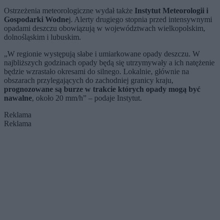
Ostrzeżenia meteorologiczne wydał także
Instytut Meteorologii i
Gospodarki Wodne
j. Alerty drugiego stopnia przed intensywnymi
opadami deszczu obowiązują w województwach wielkopolskim,
dolnośląskim i lubuskim.
„W regionie występują słabe i umiarkowane opady deszczu. W
najbliższych godzinach opady będą się utrzymywały a ich natężenie
będzie wzrastało okresami do silnego. Lokalnie, głównie na
obszarach przylegających do zachodniej granicy kraju,
prognozowane są burze w trakcie których opady mogą być
nawalne
, około 20 mm/h” – podaje Instytut.
Reklama
Reklama