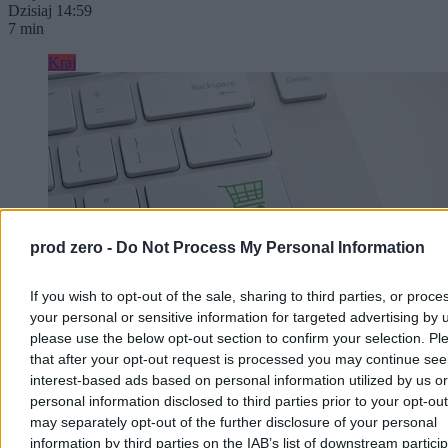
Dzisiaj 14:59
7 min
Kraj
prod zero -
Do Not Process My Personal Information
If you wish to opt-out of the sale, sharing to third parties, or proce
your personal or sensitive information for targeted advertising by 
please use the below opt-out section to confirm your selection. Pl
that after your opt-out request is processed you may continue see
Zakupy online stały się systemem. Wygrywają ci,
interest-based ads based on personal information utilized by us or
którzy znają zasady
personal information disclosed to third parties prior to your opt-ou
may separately opt-out of the further disclosure of your personal
Zakupy w internecie miały być proste: znaleźć produkt, porównać
information by third parties on the IAB’s list of downstream partici