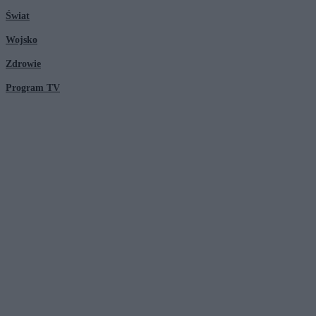
Świat
Wojsko
Zdrowie
Program TV
© 2026 Kanał Zero Spółka Akcyjna