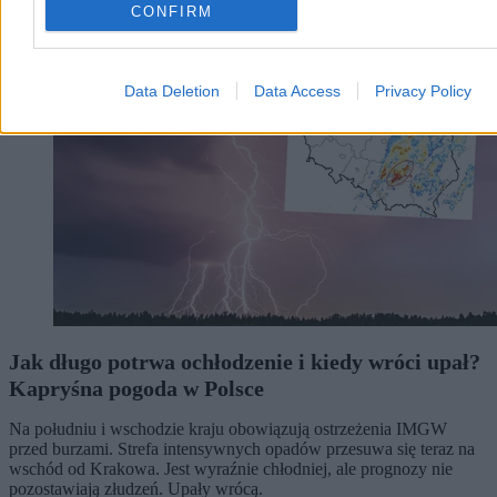
Kraj
CONFIRM
Data Deletion
Data Access
Privacy Policy
Jak długo potrwa ochłodzenie i kiedy wróci upał?
Kapryśna pogoda w Polsce
Na południu i wschodzie kraju obowiązują ostrzeżenia IMGW
przed burzami. Strefa intensywnych opadów przesuwa się teraz na
wschód od Krakowa. Jest wyraźnie chłodniej, ale prognozy nie
pozostawiają złudzeń. Upały wrócą.