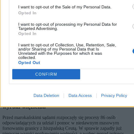
Świat
I want to opt-out of the Sale of my Personal Data.
Opted In
I want to opt-out of processing my Personal Data for
Targeted Advertising.
Opted In
I want to opt-out of Collection, Use, Retention, Sale,
and/or Sharing of my Personal Data that Is
Unrelated with the Purposes for which it was
collected.
Opted Out
CONFIRM
Data Deletion
Data Access
Privacy Policy
Maroko rozlicza szturm na Ceutę. Są pierwsze
wyroki więzienia
Przed marokańskimi sądami rozpoczęły się procesy 86 osób
odpowiadających za udział i pomoc w niedawnym masowym
forsowaniu granicy z hiszpańską Ceutą. W sprawie zapadły już
pierwsze wyroki pozbawienia wolności, a wobec ponad połowy