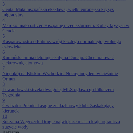
3
Ceuta. Mała hiszpańska eksklawa, wielki europejski kryzys
migracyjny
4
Maroko miało ostrzec Hiszpanię przed szturmem. Kulisy kryzysu w
Ceucie
5
Kasparow ostro o Putinie: wróg każdego normalnego, wolnego
człowieka
6
Rumuńska armia detonuje skały na Dunaju. Chce uratować
elektrownię atomową
7
Niepokój na Bliskim Wschodzie. Nocny incydent w cieśninie
Ormuz
8
Lewandowski strzela dwa gole, MLS ogłasza go Piłkarzem
Tygodnia
9
Gwiazdor Premier League znalazł nowy klub. Zaskakujący
kierunek
10
Susza na Węgrzech. Drugie największe miasto kraju ogranicza
zużycie wody
Reklama