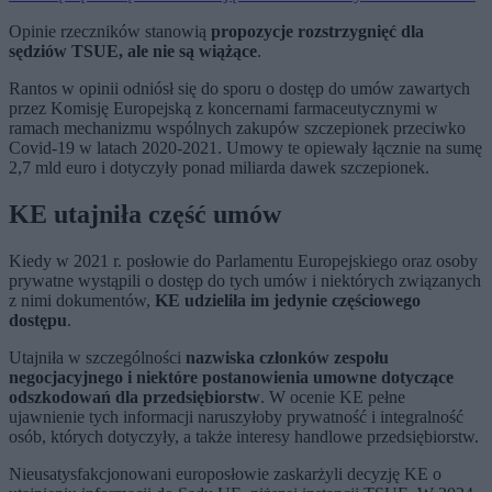
Opinie rzeczników stanowią
propozycje rozstrzygnięć dla
sędziów TSUE, ale nie są wiążące
.
Rantos w opinii odniósł się do sporu o dostęp do umów zawartych
przez Komisję Europejską z koncernami farmaceutycznymi w
ramach mechanizmu wspólnych zakupów szczepionek przeciwko
Covid-19 w latach 2020-2021. Umowy te opiewały łącznie na sumę
2,7 mld euro i dotyczyły ponad miliarda dawek szczepionek.
KE utajniła część umów
Kiedy w 2021 r. posłowie do Parlamentu Europejskiego oraz osoby
prywatne wystąpili o dostęp do tych umów i niektórych związanych
z nimi dokumentów,
KE udzieliła im jedynie częściowego
dostępu
.
Utajniła w szczególności
nazwiska członków zespołu
negocjacyjnego i niektóre postanowienia umowne dotyczące
odszkodowań dla przedsiębiorstw
. W ocenie KE pełne
ujawnienie tych informacji naruszyłoby prywatność i integralność
osób, których dotyczyły, a także interesy handlowe przedsiębiorstw.
Nieusatysfakcjonowani europosłowie zaskarżyli decyzję KE o