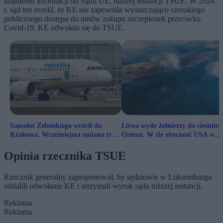
utajnieniu informacji do Sądu UE, niższej instancji TSUE. W 2024
r. sąd ten orzekł, że KE nie zapewniła wystarczająco szerokiego
publicznego dostępu do umów zakupu szczepionek przeciwko
Covid-19. KE odwołała się do TSUE.
Samolot Zełenskiego wrócił do
Litwa wyśle żołnierzy do cieśniny
Krakowa. Wcześniejsza zmiana trasy
Ormuz. W tle obecność USA w
wywołała pytania
Europie
Opinia rzecznika TSUE
Rzecznik generalny zaproponował, by sędziowie w Luksemburgu
oddalili odwołanie KE i utrzymali wyrok sądu niższej instancji.
Reklama
Reklama