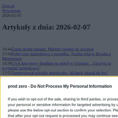
Zero.pl
Newsroom
2026-02-07
Artykuły z dnia: 2026-02-07
16:44
Żurek dostał mandat. Minister sięgnie do kieszeni
15:56
Polityczne małżeństwo z rozsądku. Trudna relacja Bosaka z
Mentzenem
14:58
USA dają nowy deadline na pokój w Ukrainie. „Zaczyna to
wyglądać groteskowo”
13:52
Terroryzował włoskie miasteczko. 60-latek okazał się być
Polakiem
13:23
Nieprawdopodobnie krytyczny sondaż. Po dawnej
prod zero -
Do Not Process My Personal Information
popularności Hołowni nie zostało nic
12:07
Amerykanie naciskają na pokój w Ukrainie. Padł nowy termin
zawarcia porozumienia
If you wish to opt-out of the sale, sharing to third parties, or proce
11:57
„Dwa razy straciłem prawo jazdy”. Kołodziejczak
your personal or sensitive information for targeted advertising by 
zaskoczył wyznaniem w radiu
please use the below opt-out section to confirm your selection. Pl
11:02
Polacy walczą o olimpijskie medale. Pierwsza okazja w sobotę
10:32
Jest projekt uchwały o prohibicji w całej Warszawie. Znalazł
that after your opt-out request is processed you may continue see