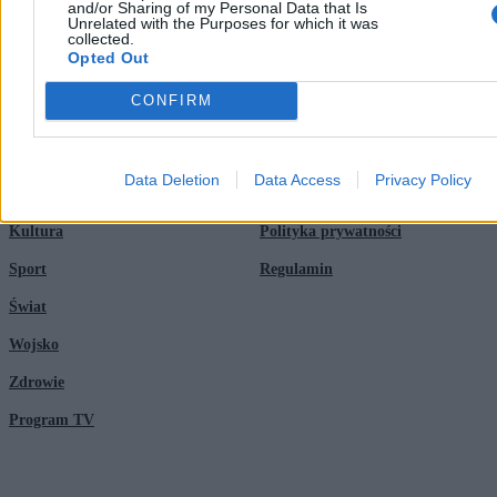
and/or Sharing of my Personal Data that Is
Unrelated with the Purposes for which it was
Reklama
Kraj
collected.
Opted Out
Kontakt
Moto
CONFIRM
Nauka
Data Deletion
Data Access
Privacy Policy
Tematy
Regulamin
Kultura
Polityka prywatności
Sport
Regulamin
Świat
Wojsko
Zdrowie
Program TV