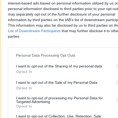
się w niej jeden wyjątek
interest-based ads based on personal information utilized by us or
10:03
Zamach na rosyjskiego generała. Kijów odcina się od ataku
personal information disclosed to third parties prior to your opt-ou
09:23
Vance wygwizdany podczas ceremonii otwarcia igrzysk. Tak
may separately opt-out of the further disclosure of your personal
zareagował Trump
information by third parties on the IAB’s list of downstream partici
08:32
Zima nie odpuszcza. W prognozie najpierw wielka śnieżyca,
This information may also be disclosed by us to third parties on t
potem wróci siarczysty mróz
07:36
Wojsko operuje nad polskim niebem. Lotniska w Lublinie i
List of Downstream Participants
that may further disclose it to othe
Rzeszowie zamknięte
parties.
06:58
Nowa strategia USA podpisana przez Trumpa. Zyskają ci,
którzy wydają krocie na uzbrojenie
Personal Data Processing Opt Outs
I want to opt-out of the Sharing of my personal data.
Opted In
I want to opt-out of the Sale of my Personal Data.
Opted In
Zero.pl
Tematy
I want to opt-out of processing my Personal Data for
Redakcja
Biznes
Targeted Advertising.
Opted In
Newsletter
Opinie
I want to opt-out of Collection, Use, Retention, Sale,
Newsroom
Technologia