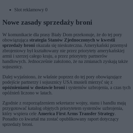
Slot reklamowy 0
Nowe zasady sprzedaży broni
W komunikacie dla prasy Biały Dom przekonuje, że do tej pory
obowiązująca
strategia Stanów Zjednoczonych w kwestii
sprzedaży broni
okazała się nieskuteczna. Amerykański przemysł
zbrojeniowy był kształtowany nie przez priorytety amerykańskiej
armii i szerzej całego kraju, a przez priorytety partnerów
handlowych. Jednocześnie założono, że na zmianach zyskają także
sojusznicy.
Dalej wyjaśniono, że właśnie poprzez do tej pory obowiązujące
podejście partnerzy i sojusznicy USA musieli mierzyć się z
opóźnieniami w dostawie broni
i systemów uzbrojenia, a czas tych
opóźnień liczono w latach.
Zgodnie z rozporządzeniem sekretarze wojny, stanu i handlu mają
przygotować katalog objętych priorytetem systemów uzbrojenia,
który wspiera cele
America First Arms Transfer Strategy
.
Ponadto co kwartał ma zostać opublikowany raport dotyczący
sprzedaży broni.