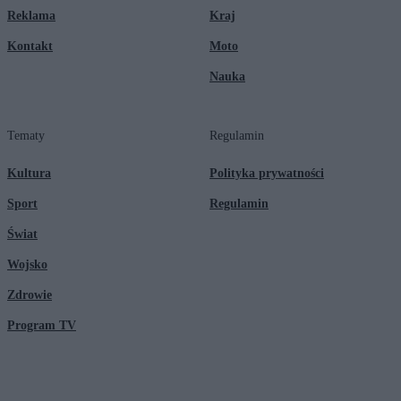
Reklama
Kraj
Kontakt
Moto
Nauka
Tematy
Regulamin
Kultura
Polityka prywatności
Sport
Regulamin
Świat
Wojsko
Zdrowie
Program TV
© 2026 Kanał Zero Spółka Akcyjna