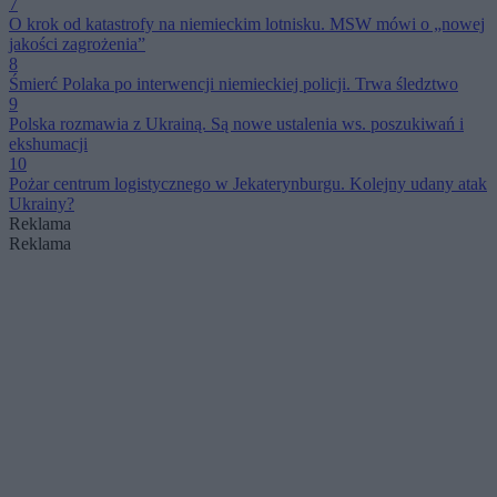
7
O krok od katastrofy na niemieckim lotnisku. MSW mówi o „nowej
jakości zagrożenia”
8
Śmierć Polaka po interwencji niemieckiej policji. Trwa śledztwo
9
Polska rozmawia z Ukrainą. Są nowe ustalenia ws. poszukiwań i
ekshumacji
10
Pożar centrum logistycznego w Jekaterynburgu. Kolejny udany atak
Ukrainy?
Reklama
Reklama