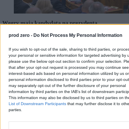
Węgry mają kandydata na prezydenta.
Głosowanie w parlamencie we wtorek
prod zero -
Do Not Process My Personal Information
Klub parlamentarny Tiszy Petera Magyara wybrał w sobotę Andrasa
Bakę, byłego prezesa węgierskiego Sądu Najwyższego, na
If you wish to opt-out of the sale, sharing to third parties, or proce
kandydata na prezydenta kraju. Parlament zagłosuje nad nową
your personal or sensitive information for targeted advertising by 
głową państwa we wtorek 11 sierpnia. Fidesz zapowiedział bojkot
głosowania.
please use the below opt-out section to confirm your selection. Pl
that after your opt-out request is processed you may continue see
interest-based ads based on personal information utilized by us or
personal information disclosed to third parties prior to your opt-ou
Aleksandra Cieślik
may separately opt-out of the further disclosure of your personal
Dzisiaj 16:19
information by third parties on the IAB’s list of downstream partici
3 min
This information may also be disclosed by us to third parties on t
Reklama
List of Downstream Participants
that may further disclose it to othe
Reklama
parties.