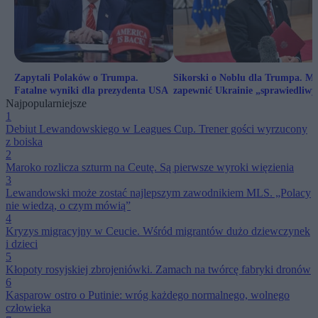
Zapytali Polaków o Trumpa.
Sikorski o Noblu dla Trumpa. Mu
Fatalne wyniki dla prezydenta USA
zapewnić Ukrainie „sprawiedliwy
Najpopularniejsze
pokój”
1
Debiut Lewandowskiego w Leagues Cup. Trener gości wyrzucony
z boiska
2
Maroko rozlicza szturm na Ceutę. Są pierwsze wyroki więzienia
3
Lewandowski może zostać najlepszym zawodnikiem MLS. „Polacy
nie wiedzą, o czym mówią”
4
Kryzys migracyjny w Ceucie. Wśród migrantów dużo dziewczynek
i dzieci
5
Kłopoty rosyjskiej zbrojeniówki. Zamach na twórcę fabryki dronów
6
Kasparow ostro o Putinie: wróg każdego normalnego, wolnego
człowieka