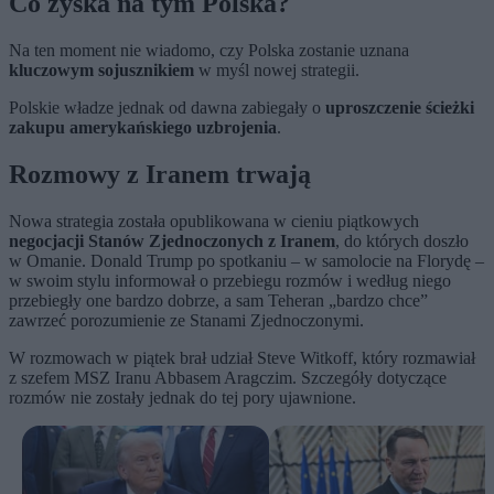
Co zyska na tym Polska?
Na ten moment nie wiadomo, czy Polska zostanie uznana
kluczowym sojusznikiem
w myśl nowej strategii.
Polskie władze jednak od dawna zabiegały o
uproszczenie ścieżki
zakupu amerykańskiego uzbrojenia
.
Rozmowy z Iranem trwają
Nowa strategia została opublikowana w cieniu piątkowych
negocjacji Stanów Zjednoczonych z Iranem
, do których doszło
w Omanie. Donald Trump po spotkaniu – w samolocie na Florydę –
w swoim stylu informował o przebiegu rozmów i według niego
przebiegły one bardzo dobrze, a sam Teheran „bardzo chce”
zawrzeć porozumienie ze Stanami Zjednoczonymi.
W rozmowach w piątek brał udział Steve Witkoff, który rozmawiał
z szefem MSZ Iranu Abbasem Aragczim. Szczegóły dotyczące
rozmów nie zostały jednak do tej pory ujawnione.