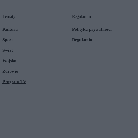
Tematy
Regulamin
Kultura
Polityka prywatności
Sport
Regulamin
Świat
Wojsko
Zdrowie
Program TV
© 2026 Kanał Zero Spółka Akcyjna