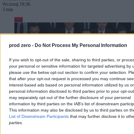
Wczoraj 19:36
3 min
Kraj
prod zero -
Do Not Process My Personal Information
If you wish to opt-out of the sale, sharing to third parties, or proce
your personal or sensitive information for targeted advertising by 
please use the below opt-out section to confirm your selection. Pl
that after your opt-out request is processed you may continue see
interest-based ads based on personal information utilized by us or
personal information disclosed to third parties prior to your opt-ou
may separately opt-out of the further disclosure of your personal
information by third parties on the IAB’s list of downstream partici
This information may also be disclosed by us to third parties on t
Na to liczy Rozwój Plus. „Potrzebują mięsa
List of Downstream Participants
that may further disclose it to othe
armatniego”
parties.
Na rok i dwa miesiące przed wyborami parlamentarnymi