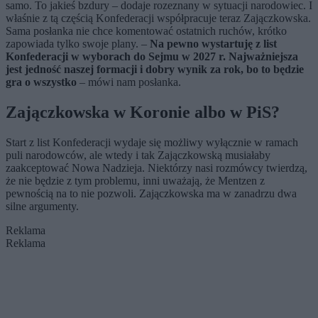
samo. To jakieś bzdury – dodaje rozeznany w sytuacji narodowiec. I
właśnie z tą częścią Konfederacji współpracuje teraz Zajączkowska.
Sama posłanka nie chce komentować ostatnich ruchów, krótko
zapowiada tylko swoje plany. –
Na pewno wystartuję z list
Konfederacji w wyborach do Sejmu w 2027 r. Najważniejsza
jest jedność naszej formacji i dobry wynik za rok, bo to będzie
gra o wszystko
– mówi nam posłanka.
Zajączkowska w Koronie albo w PiS?
Start z list Konfederacji wydaje się możliwy wyłącznie w ramach
puli narodowców, ale wtedy i tak Zajączkowską musiałaby
zaakceptować Nowa Nadzieja. Niektórzy nasi rozmówcy twierdzą,
że nie będzie z tym problemu, inni uważają, że Mentzen z
pewnością na to nie pozwoli. Zajączkowska ma w zanadrzu dwa
silne argumenty.
Reklama
Reklama