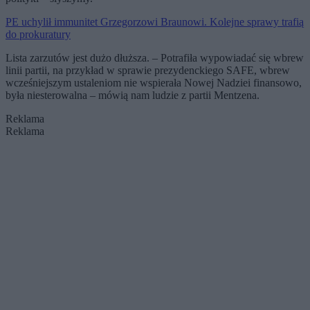
PE uchylił immunitet Grzegorzowi Braunowi. Kolejne sprawy trafią
do prokuratury
Lista zarzutów jest dużo dłuższa. – Potrafiła wypowiadać się wbrew
linii partii, na przykład w sprawie prezydenckiego SAFE, wbrew
wcześniejszym ustaleniom nie wspierała Nowej Nadziei finansowo,
była niesterowalna – mówią nam ludzie z partii Mentzena.
Reklama
Reklama