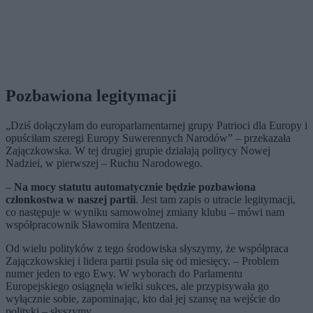
Pozbawiona legitymacji
„Dziś dołączyłam do europarlamentarnej grupy Patrioci dla Europy i
opuściłam szeregi Europy Suwerennych Narodów” – przekazała
Zajączkowska. W tej drugiej grupie działają politycy Nowej
Nadziei, w pierwszej – Ruchu Narodowego.
–
Na mocy statutu automatycznie będzie pozbawiona
członkostwa w naszej partii
. Jest tam zapis o utracie legitymacji,
co następuje w wyniku samowolnej zmiany klubu – mówi nam
współpracownik Sławomira Mentzena.
Od wielu polityków z tego środowiska słyszymy, że współpraca
Zajączkowskiej i lidera partii psuła się od miesięcy. – Problem
numer jeden to ego Ewy. W wyborach do Parlamentu
Europejskiego osiągnęła wielki sukces, ale przypisywała go
wyłącznie sobie, zapominając, kto dał jej szansę na wejście do
polityki – słyszymy.