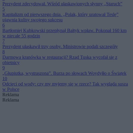
Prezydent zdecydował. Wśród ułaskawionych słynny „Staruch”
5
Kapitalizm od pierwszego dnia. „Polak, który uratował Teslę”
ujawnia kulisy swojego sukcesu
6
Bartłomiej Kubkowski przepłynął Bałtyk wpław. Pokonał 160 km
w niecałe 55 godzin
7
Prezydent ułaskawił trzy osoby. Ministrowie podali szczegóły
8
Darmowa kranówka w restauracji? Rząd Tuska wycofał się z
obietnicy
9
„Głupiutka, wystraszona”. Burza po słowach Woydyłło o Świątek
10
Odcięci od wody: czy my myjemy się w rzece? Tak wygląda susza
w Polsce
Reklama
Reklama