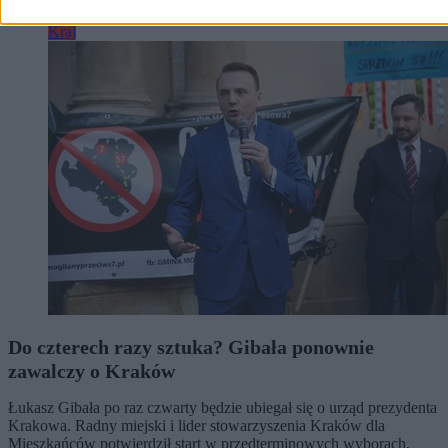
Kraj
Do czterech razy sztuka? Gibała ponownie
zawalczy o Kraków
Łukasz Gibała po raz czwarty będzie ubiegał się o urząd prezydenta
Krakowa. Radny miejski i lider stowarzyszenia Kraków dla
Mieszkańców potwierdził start w przedterminowych wyborach,