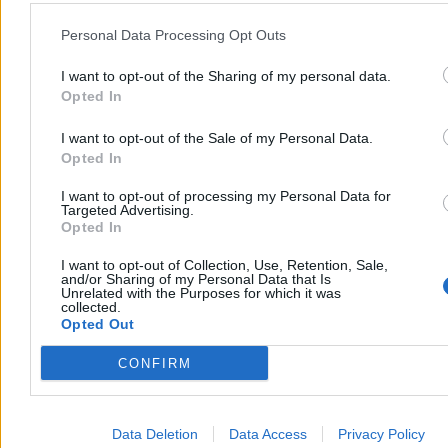
stowarzyszenie Rozwój Plus ma ok. 6 proc. poparcia. Jak
zapowiada Mateusz Morawiecki, to dopiero początek. – Jest
Personal Data Processing Opt Outs
zainteresowanie – słyszymy wśród jego stronników. Pozostaje
jednak wiele niewiadomych.
I want to opt-out of the Sharing of my personal data.
Opted In
I want to opt-out of the Sale of my Personal Data.
Kasjan Owsianko
Opted In
Wczoraj 19:18
5 min
I want to opt-out of processing my Personal Data for
Reklama
Targeted Advertising.
Reklama
Opted In
I want to opt-out of Collection, Use, Retention, Sale,
and/or Sharing of my Personal Data that Is
Unrelated with the Purposes for which it was
collected.
Opted Out
CONFIRM
Data Deletion
Data Access
Privacy Policy