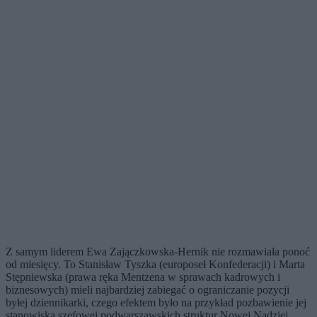
Z samym liderem Ewa Zajączkowska-Hernik nie rozmawiała ponoć
od miesięcy. To Stanisław Tyszka (europoseł Konfederacji) i Marta
Stępniewska (prawa ręka Mentzena w sprawach kadrowych i
biznesowych) mieli najbardziej zabiegać o ograniczanie pozycji
byłej dziennikarki, czego efektem było na przykład pozbawienie jej
stanowiska szefowej podwarszawskich struktur Nowej Nadziei.