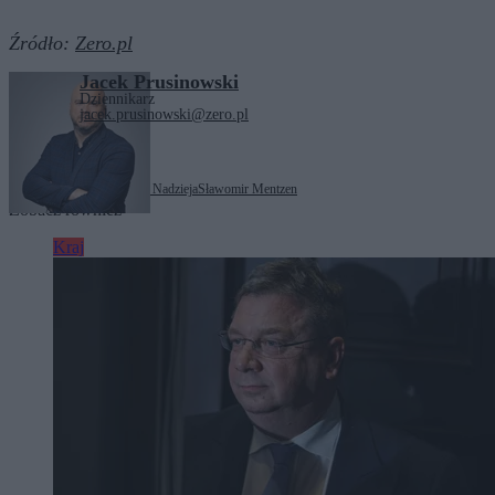
Źródło:
Zero.pl
Jacek Prusinowski
Dziennikarz
jacek.prusinowski@zero.pl
Tagi:
Konfederacja
Nowa Nadzieja
Sławomir Mentzen
Zobacz również
Kraj