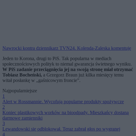
Nawrocki kontra dziennikarz TVN24. Kolenda-Zaleska komentuje
Jeden to Korona, drugi to PiS. Tak popularna w mediach
społecznościowych polityk to niemal gwarancja świetnego wyniku.
W PiS zadanie przeciągnięcia jej na swoją stronę miał otrzymać
Tobiasz Bocheński,
a Grzegorz Braun już kilka miesięcy temu
witał posłankę w „gaśnicowym froncie”.
Najpopularniejsze
1
Alert w Rossmannie. Wycofują popularne produkty spożywcze
2
Koniec plastikowych worków na bioodpady. Mieszkańcy dostaną
darmowe zamienniki
3
Lewandowski się odblokował. Teraz zabrał głos po wygranej
4