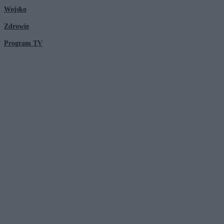
Wojsko
Zdrowie
Program TV
© 2026 Kanał Zero Spółka Akcyjna