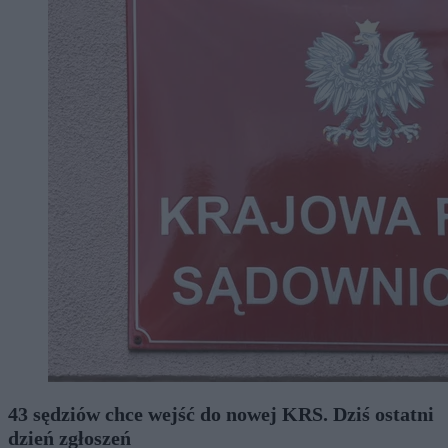
43 sędziów chce wejść do nowej KRS. Dziś ostatni
dzień zgłoszeń