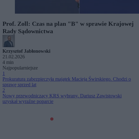
Prof. Zoll: Czas na plan "B" w sprawie Krajowej
Rady Sądownictwa
Krzysztof Jabłonowski
21.02.2026
4 min
Najpopularniejsze
1
Prokuratura zabezpieczyła majątek Macieja Świrskiego. Chodzi o
sprawę sprzed lat
2
Nowy przewodniczący KRS wybrany. Dariusz Zawistowski
uzyskał wyraźne poparcie